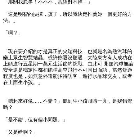
「那關我屁事！不不不，我絕對不幹！」
「這是明智的抉擇，孩子，所以我決定推薦妳一個更好的方
法。」
「啊？」
「現在要介紹的才是真正的尖端科技，也就是名為熱汽球的
樂土眾生智慧結晶。或許妳還沒聽過，大陸東方有人成功在
上頭進行五星期一萬元生活節約挑戰。由此可 見熱汽球無論
安全還是穩定性都和砲彈高空飛行不可同日而語，當然舒適
程度也是，如無意外還能招待訪客，進行水晶球交友，或者
在上面生小孩。」
「聽起來好像……不錯？」聽到生小孩眼睛一亮，是我錯覺
嗎？
「是不錯，但有個小問題。」
「又是啥啊？」