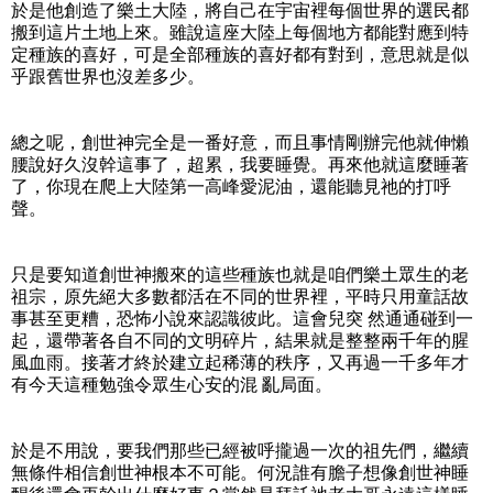
於是他創造了樂土大陸，將自己在宇宙裡每個世界的選民都
搬到這片土地上來。雖說這座大陸上每個地方都能對應到特
定種族的喜好，可是全部種族的喜好都有對到，意思就是似
乎跟舊世界也沒差多少。
總之呢，創世神完全是一番好意，而且事情剛辦完他就伸懶
腰說好久沒幹這事了，超累，我要睡覺。再來他就這麼睡著
了，你現在爬上大陸第一高峰愛泥油，還能聽見祂的打呼
聲。
只是要知道創世神搬來的這些種族也就是咱們樂土眾生的老
祖宗，原先絕大多數都活在不同的世界裡，平時只用童話故
事甚至更糟，恐怖小說來認識彼此。這會兒突 然通通碰到一
起，還帶著各自不同的文明碎片，結果就是整整兩千年的腥
風血雨。接著才終於建立起稀薄的秩序，又再過一千多年才
有今天這種勉強令眾生心安的混 亂局面。
於是不用說，要我們那些已經被呼攏過一次的祖先們，繼續
無條件相信創世神根本不可能。何況誰有膽子想像創世神睡