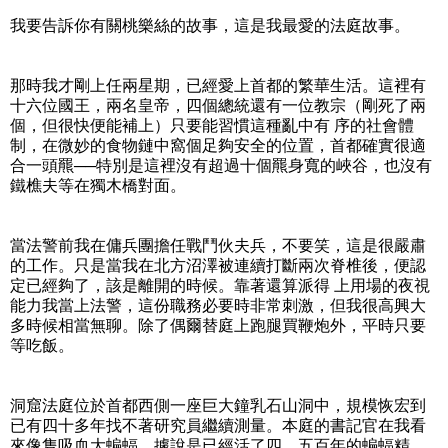
我要告訴你有關桃樂絲的故事，這是我最愛的法庭故事。
那時我才剛上任兩星期，已經愛上首都的繁華生活。這裡有
十六位國王，兩名皇帝，四個總統還有一位教宗（剛死了兩
個，但很快便能補上）只要能習慣這種亂中有 序的社會體
制，在微妙的食物鏈中窩個足夠安全的位置，首都確實很適
合一頭羆──特別是這裡沒有超過十個羆身寬的峽谷，也沒有
鐵樵夫等在獨木橋對面。
當法警前我在傭兵團擔任戰鬥伙夫兵，不要笑，這是很嚴肅
的工作。只是當我在北方沼澤被連續打斷兩次脊椎後，便認
定已經夠了，該是離開的時候。靠著還算派得 上用場的夜視
能力我當上法警，這份職務必要時非常刺激，但我很高興大
多時候相當無聊。除了偶爾替庭上跑腿買鞭炮外，平時只要
等吃飯。
洞窟法庭位於首都西側一座巨大鐘乳石山洞中，規模恢宏到
已有四十多年找不著研究員繼續測量。本庭的書記官在我看
來像隻吸血大蝙蝠，據說是已經活了四、五百年的蝙蝠精。