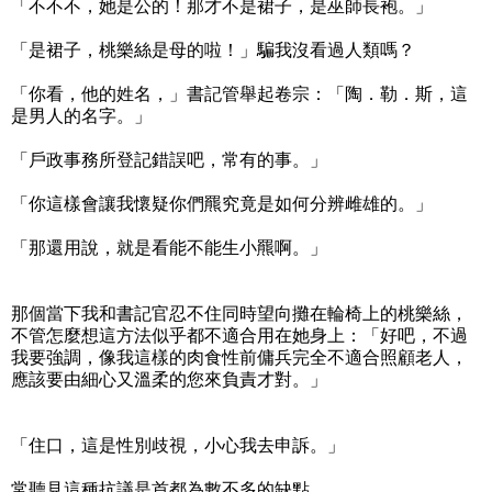
「不不不，她是公的！那才不是裙子，是巫師長袍。」
「是裙子，桃樂絲是母的啦！」騙我沒看過人類嗎？
「你看，他的姓名，」書記管舉起卷宗：「陶．勒．斯，這
是男人的名字。」
「戶政事務所登記錯誤吧，常有的事。」
「你這樣會讓我懷疑你們羆究竟是如何分辨雌雄的。」
「那還用說，就是看能不能生小羆啊。」
那個當下我和書記官忍不住同時望向攤在輪椅上的桃樂絲，
不管怎麼想這方法似乎都不適合用在她身上：「好吧，不過
我要強調，像我這樣的肉食性前傭兵完全不適合照顧老人，
應該要由細心又溫柔的您來負責才對。」
「住口，這是性別歧視，小心我去申訴。」
常聽見這種抗議是首都為數不多的缺點。