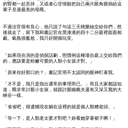
的腎都一起丟掉，又或者心甘情願把自己兩片眼角膜捐給這
輩子見過最美的母羆。
不過法官很有良心，他只說了句這三天桃樂絲交給你們，然
後就走了，留下我和書記官在黑漆漆的四十二分庭裡面面相
覷。氣氛很尷尬，我只好開個玩笑。
「如果現在演的是偵探話劇，照慣例這種場合庭上交給我們
的，應該要是粉嫩可愛的人類小女孩才對。」
「原來你好那口的？」書記官用不太認同的眼神盯著我。
「才不是，我只是指出通常的事理而已。」而且大家都該知
道，羆非常討厭小女孩，就跟討厭鐵樵夫還有又深又寬的大
峽谷一樣。
「省省吧，很遺憾現在躺在這裡的就是個人類糟老頭。」
「等一下，是人類老太婆才對吧？妳看她穿著裙子啊！」