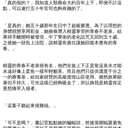
「真的假的？」我知道人類壽命大約百年上下，即便不計這
點，可以連打五十年官司也夠有錢的了。
「是真的，她五十歲那年生日中了超級樂透。為了以理想的
身體狀態享用彩金，她偷偷潛入精靈掌管的青春不老泉。結
果得手離開時被發現，中了警衛的老化詛咒又回到五十歲。
之後她一狀告上法院，說精靈有責任讓她回復本應有的青
春。」
精靈的青春不老泉很有名，他們全族上下正是靠這泉水才能
永遠好像上柔焦一樣年輕貌美。而且他們只提供濃度千分之
一的療養泉，給自家經營的高級渡假山莊使用。雖然效果顯
著但不持久，可光這樣已經夠吸金了，所以換我是精靈肯定
更想痛宰入侵者。
「這案子聽起來很難搞。」
「可不是嗎？」書記官點點她的蝙蝠頭，然後張開蝠翼避免