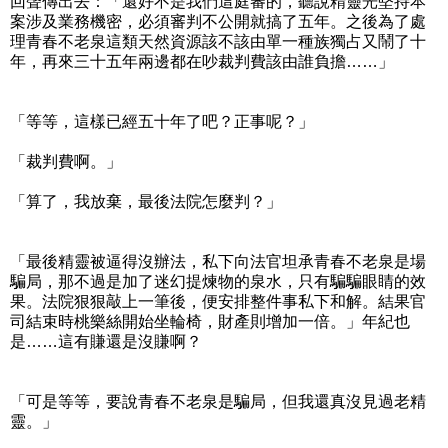
回聲傳出去：「還好不是我們這庭審的，聽說精靈光堅持本
案涉及業務機密，必須審判不公開就搞了五年。之後為了處
理青春不老泉這類天然資源該不該由單一種族獨占又鬧了十
年，再來三十五年兩邊都在吵裁判費該由誰負擔……」
「等等，這樣已經五十年了吧？正事呢？」
「裁判費啊。」
「算了，我放棄，最後法院怎麼判？」
「最後精靈被逼得沒辦法，私下向法官坦承青春不老泉是場
騙局，那不過是加了迷幻提煉物的泉水，只有騙騙眼睛的效
果。法院狠狠敲上一筆後，便安排整件事私下和解。結果官
司結束時桃樂絲開始坐輪椅，財產則增加一倍。」年紀也
是……這有賺還是沒賺啊？
「可是等等，要說青春不老泉是騙局，但我還真沒見過老精
靈。」