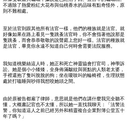
不過除了熱愛粉紅大花布與仙桃香水的品味有點奇怪外，原
則不難相處。
至於法官則跟其他所有法官一樣，他們的種族就是法官。就
好像如果在路上看見一隻跳蚤法官時，你不會指著他說那是
隻跳蚤，而會恭恭敬敬的說聲庭上您好一樣。法官的種族就
是法官，畢竟你永遠不知道自己何時會需要法院服務。
我知道桃樂絲這人時，她正和死亡神靈協會打官司，神學訴
訟。她是個小小矮矮，全身佈滿皺紋與斑點的人類老太婆，
手裡還抱了隻叫脫脫的狗；坐在嗄吱叫的輪椅裡，生理狀態
處於打嗑睡與吵得我想咬她頭之間。
由於原被告都雇了律師，意思就是他們在講什麼我完全聽不
懂，大概書記官也不太懂，所以她一直找我聊天：「法警法
警，你知道這人之前已經另外和精靈複合企業對簿公堂五十
年了嗎？」