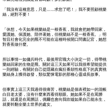
「我沒有這種意思，只是……求您了吧！」我不要照顧桃樂
絲，絕對不要！
「休想，今天如果桃樂絲是一根香蕉，我就會把她帶回家，
愛護她、保護她、陪伴著她，但桃樂絲不是一根香蕉。」明
智且社會化完全的羆不可能在這種時候開口問書記官，她想
對香蕉做什麼。
所以事情一如傭兵時代，最後用官職大小決定一切，得帶桃
樂絲回家的生物是羆。關於這三天如果可以我很希望能提供
一則經驗，有關於自己從隱藏在瘋狂番顛性格底下的真實桃
樂絲身上獲得啟發，類似驚悚電影的那種心靈成長故事。
但事實上這三天我過得很痛苦，桃樂絲是個表裡如一的混帳
白目老太婆，沒有什麼東西看得順眼。她如果不是在罵髒
話，就還是在罵髒話，偶爾也會向我吹噓如果自己能永生，
就要幹翻全樂土世界的處女。