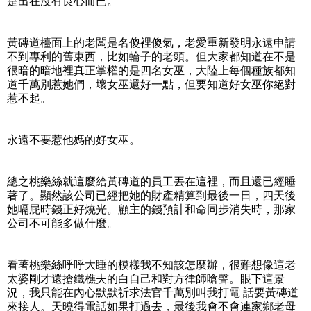
是出在沒有良心而已。
黃磚道檯面上的老闆是名傻裡傻氣，老愛重新發明永遠申請
不到專利的舊東西，比如輪子的老頭。但大家都知道在不是
很暗的暗地裡真正掌權的是四名女巫，大陸上每個種族都知
道千萬別惹她們，壞女巫還好一點，但要知道好女巫你絕對
惹不起。
永遠不要惹他媽的好女巫。
總之桃樂絲就這麼給黃磚道的員工丟在這裡，而且還已經睡
著了。顯然該公司已經把她的財產精算到最後一日，四天後
她嗝屁時錢正好燒光。顧主的錢預計和命同步消失時，那家
公司不可能多做什麼。
看著桃樂絲呼呼大睡的模樣我不知該怎麼辦，很難想像這老
太婆剛才還搶鐵樵夫的白自己和對方律師嗆聲。眼下這景
況，我只能在內心默默祈求法官千萬別叫我打電 話要黃磚道
來接人。天曉得電話如果打過去，最後我會不會連家鄉老母