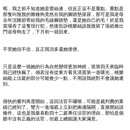
呃，我之前不知道她是蕾絲邊，但反正這不是重點。重點是
那隻叫脫脫的雜種狗竟然在我的腳踏墊尿尿，那可是我老母
去年沈睡節寄給我的毛線腳踏墊，還是她自己的毛！於是我
當場吞了這隻現行犯，然後告訴桃樂絲說脫脫留了張紙條出
門追母狗去了，下月初一就回來。
不管她信不信，反正我頂多還她便便。
只是這麼一搞她的行為自然變得更加神經，當第四天來臨時
我已經快瘋了。倘若沒有從東方看見清晨第一道曙光，桃樂
絲能上法庭的部分可能會少一點，不用說我絕對不會讓她遲
到。
很快的審判再度開始，這回法官不囉嗦，可能是裁判費的業
績已經到了。雙方一進場庭上立刻把兩邊隔開，直接開始談
條件。這也是我最喜歡四十二庭專任法官的理由，那怕是個
眼中沒有正義的法官，但庭上總能讓大家滿意。