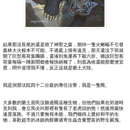
結果那沒長尾的還是燒了神聖之森，期待一隻火蜥蝪不引發
森林大火根本不可能。不過庭上很有遠見，那天還沒下班就
開了巨型蕉荷葉團購，還湊到免運再下殺六折。雖說巨型蕉
荷葉每隔一陣新聞都會報快絕種了，到底為啥還能那麼便宜
賣，間中道理我不懂，反正這就是樂土大陸。
我是洞窟法院四十二分庭的專任法警，我是一隻羆。
大多數的樂土居民沒聽過羆這種生物，但他們如果在郊遊時
見到我，會立馬尖叫那裡有隻長了老虎頭的熊！然後用最快
速度落跑。不過只要無視本能，我們稱得上愛好和平的生
物，喜歡超市的冰鎮肉餅勝過寄生蟲含量豐富的野生屍塊。