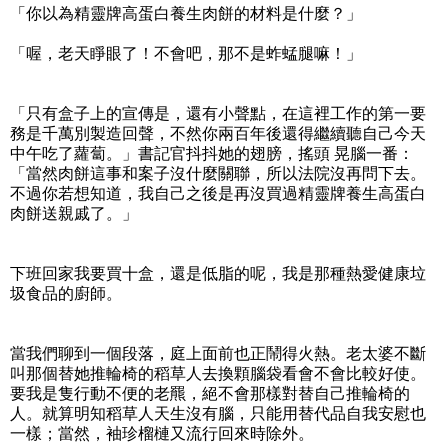
「你以為精靈牌高蛋白養生肉餅的材料是什麼？」
「喔，老天睜眼了！不會吧，那不是蚱蜢腿嘛！」
「只有盒子上的宣傳是，還有小聲點，在這裡工作的第一要
務是千萬別製造回聲，不然你兩百年後還得繼續聽自己今天
中午吃了蘿蔔。」書記官抖抖她的翅膀，搖頭 晃腦一番：
「當然肉餅這事和案子沒什麼關聯，所以法院沒再問下去。
不過你若想知道，我自己之後是再沒買過精靈牌養生高蛋白
肉餅送親戚了。」
下班回家我要買十盒，還是低脂的呢，我是那種熱愛健康垃
圾食品的廚師。
當我們聊到一個段落，庭上面前也正鬧得火熱。老太婆不斷
叫那個替她推輪椅的稻草人去換顆腦袋看會不會比較好使。
要我是隻行動不便的老羆，絕不會那樣對替自己推輪椅的
人。就算明知稻草人天生沒有腦，只能用替代品自我安慰也
一樣；當然，袖珍榴槤又流行回來時除外。