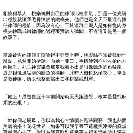
相較稻草人，桃樂絲對自己的律師比較客氣，那是一位光講
出種族就讓我毛骨悚然的鐵樵夫。他們也是全天下最適合擔
任律師的種族，因為沒有心。至於這群金屬人是如何從肉身
樵夫轉職成鐵律師的過程著實駭人聽聞，不過這又是另一個
故事了。
當原被告的律師正辯論得不奕樂乎時，桃樂絲不知被戳到什
麼點，竟然開始搶話。而她一開口，事情便朝不可收拾的方
向衝刺。死亡神靈協會那隻我看不出是很像鱷魚的迅猛龍，
還是很像迅猛龍的鱷魚的律師，此時大概也怒極攻心，畢竟
是教徒嘛，所以他整個豁出去和桃樂絲對罵。
「庭上！原告自五十年前開始就天天跑法院，根本是愛找麻
煩的訟棍！」
「幹你個老屁瓜，你以為我心甘情願在跑法院啊！我也熱愛
美麗的樂土花花世界，如果可以我早丟下這種黑漆漆的麻煩
事尋開心去了，你以為我喜歡到這種害人得風溼的破山洞來