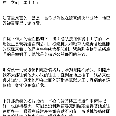
在！立刻！馬上！」
法官最厲害的一點是，當你以為他在認真解決問題時，他已
經卸責完畢，還收費。
在庭上強大的理性協調下，後面必須接這個燙手山芋的，不
用說正是黃磚道顧問公司。從鐵樵夫和稻草人鐵青著臉離開
的模樣來看，他們今年年終會很悲劇。緊急到場接手後續處
理的是頭獅子，聽說是黃磚道公關部門的主管。
那傢伙一到現場便四處散發名片，唯獨避開不給我。剛開始
我不太能理解他大小眼的理由，直到從地上撿了一張起來瞧
瞧才知道。原來他印在上面的頭銜是萬獸之王，真虧他有這
個臉，難怪沒膽拿給我。
不計那愚蠢的名片抬頭，平心而論黃磚道把這件事辦得很
好，也辦得很大。可能是沒料到顧客死到臨頭還得替她處理
這麼多事，眼看剩餘財產稍嫌有點不夠花，所以桃樂絲離開