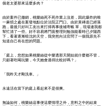
個老太婆那來這麼多肉？
由於案件已撤銷，桃樂絲死不死作業上沒差，因此爆炸的唯
一麻煩之處在案發地點位於法院正門口。由於黃磚道已經落
跑，最後只好叫工友出來打掃再事後補寄帳 單，現場連我都
幫忙清了一些。好不容易將門面整理到勉強能看時已夕陽西
下，看著逐漸暗沈的天空，我突然向法官問了一個我原先不
知道自己有在想的問題。
「庭上，您想如果桃樂絲從中樂透那天開始就什麼都不管，
只顧著吃喝玩樂，今天她會過得比較好嗎？」
「我昨天才剛洗車。」
永遠活在當下的庭上看起來不是很爽。
無論如何，桃樂絲這事便這麼情理之外，意料之中的結束