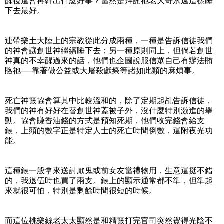
醒後還會再幹出什麼好事？當然是拜託祂老大哥永遠這樣睡
下去最好。
連帶樂土大陸上的宗教從此分成兩種，一種是告訴信徒我們
的神會讓創世神繼續睡下去；另一種原則同上，但倘若創世
神真的不幸醒過來的話，他們也企圖說服信眾自己有辦法賄
賂祂──靠著做公益或大屠殺獻祭等諸如此類的麻煩事。
死亡神靈協會算其中比較溫和的，除了定期起乩告訴信徒，
我們的神有好好在替創世神蓋被子外，沒什麼特別激進的舉
動。協會賺香油錢的方式是預知死期，他們收完錢會給支
錶，上頭的數字正是特定人士的死亡時間倒數，還附夜光功
能。
這種錶一般拿來送討厭鬼或前女友當禮物用，生意還挺不錯
的，我退伍時也買了兩支。錶上的顯示通常都不準，但準起
來就很可怕，特別是剩餘時間很短的時候。
而這位桃樂絲老太太顯然是和精靈打完官司突然覺得光陰不