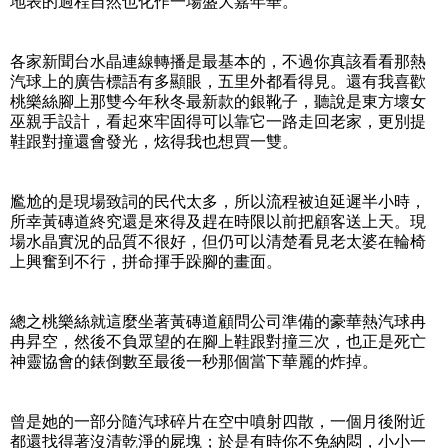
地表的過程自然也化作一場盛大嘉年華。
各家新聞台水晶連線轉播是最基本的，不過你真該看看那熱
汽球上的廣告標語有多顯眼，五里外都看得見。還有我喜歡
桃樂絲腳上那雙今年秋冬最新款的銀靴子，聽說是東方壞女
巫親手設計，看起來牢固得可以靠它一路走回老家，更別提
鞋跟對撞還會發光，炫得我也想買一雙。
尷尬的是現場致詞的民代太多，所以流程被迫延遲半小時，
所幸黃磚道終究還是來得及趕在時限以前把顧客送上天。現
場水晶實況的品質不很好，但仍可以清楚看見老太婆在輪椅
上興奮到不行，拼命揮手跺腳的畫面。
總之桃樂絲就這麼坐著黃磚道顧問公司準備的豪華熱汽球冉
冉昇空，然後不負眾望的在腳上鞋跟對撞三次，也正是死亡
神靈協會的錶倒數至最後一秒那個當下華麗的炸掉。
曾是她的一部分隨汽球碎片在空中噴射四散，一個月後附近
都還找得著沒清乾淨的屍塊；於是有時你不免納悶，小小一