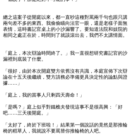
總之這案子從開庭以來，都一直吵這種對罵兩千句也跟只講
兩句差不多的東西。我偷偷瞄向法官一眼，還是老樣子面無
表情，這時書記官桌上的小沙漏響了。要知道法院和妓院的
相同之處正在於，時間到了就該滾出去，我們不太講情面。
「庭上，本次辯論時間終了。」我一直很想研究書記官的沙
漏裡到底裝了什麼。
「很好，由於本次開庭雙方依舊沒有共識，本庭宣佈下次辯
論在十五天後繼續，雙方請務必準備更具決定性的論點與證
據……」
「庭上，我的當事人只剩四天壽命！」
「是嗎？」庭上似乎對鐵樵夫發現這事不是很高興：「好
吧……三天後開庭。」
「太好了，終於下班啦！」結果第一個說話的竟然是那推輪
椅的稻草人，我就說不要罵替你推輪椅的人吧。