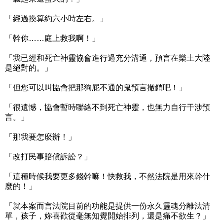
「經過換算約六小時左右。」
「幹你……庭上救我啊！」
「我已經和死亡神靈協會進行過充分溝通，預言在樂土大陸
是絕對的。」
「但您可以叫協會把那狗屁不通的鬼預言撤銷吧！」
「很遺憾，協會暫時聯絡不到死亡神靈，也無力自行干涉預
言。」
「那我要怎麼辦！」
「改打民事賠償訴訟？」
「這種時候我要更多錢幹嘛！快救我，不然法院是用來幹什
麼的！」
「就本案而言法院目前的功能是提供一份永久靈魂分離法清
單，孩子，妳喜歡從毫無知覺開始排列，還是痛不欲生？」