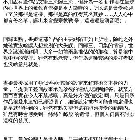
不用說有些作品文筆三流歸三流，但身為一名 創作者在呈現
內心世界上的敏銳直覺卻是令人讚嘆的，所以還是會受歡迎
（至於那些是這樣、那些是真的紅得莫名其妙……人人心中
都有份名單，講出來會變宗教戰 爭，這邊還是消音吧）。
回歸重點，書姬這部作品的主要缺陷正如上所述，除此之外
她確實沒啥讓人想挑剔的大失誤。回歸三、四集的情節，世
界之謎漸漸解開，大多一如前兩集推估的的那樣，算是很中
規中矩的安排。雖然有點老套，但作為這種套路的愛好者我
也沒啥意見就是。
書姬最後採用了類似蓋婭理論的設定來解釋術文本身的力
量，並提供了整個故事承先啟後的連結與謎團解答。就某方
面而言實在令人不禁感嘆，真是好方便的設定 啊。只是日系
作品很愛來這招已經習慣了，細部設定被盡可能含糊處理也
是早就預料到的，雖然有點失望但還在能夠接受的範圍內。
雖然有時會感受到一絲絲作弊般 的遺憾，但個人仍舊不討厭
這樣的發展。
反正，當你的戀人是世界時，只要她不抓狂什麼都大丈夫