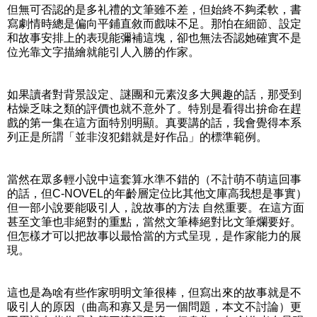
但無可否認的是多礼禮的文筆雖不差，但始終不夠柔軟，書
寫劇情時總是偏向平鋪直敘而戲味不足。那怕在細節、設定
和故事安排上的表現能彌補這塊，卻也無法否認她確實不是
位光靠文字描繪就能引人入勝的作家。
如果讀者對背景設定、謎團和元素沒多大興趣的話，那受到
枯燥乏味之類的評價也就不意外了。特別是看得出拚命在趕
戲的第一集在這方面特別明顯。真要講的話，我會覺得本系
列正是所謂「並非沒犯錯就是好作品」的標準範例。
當然在眾多輕小說中這套算水準不錯的（不計萌不萌這回事
的話，但C-NOVEL的年齡層定位比其他文庫高我想是事實）
但一部小說要能吸引人，說故事的方法 自然重要。在這方面
甚至文筆也非絕對的重點，當然文筆棒絕對比文筆爛要好。
但怎樣才可以把故事以最恰當的方式呈現，是作家能力的展
現。
這也是為啥有些作家明明文筆很棒，但寫出來的故事就是不
吸引人的原因（曲高和寡又是另一個問題，本文不討論）更