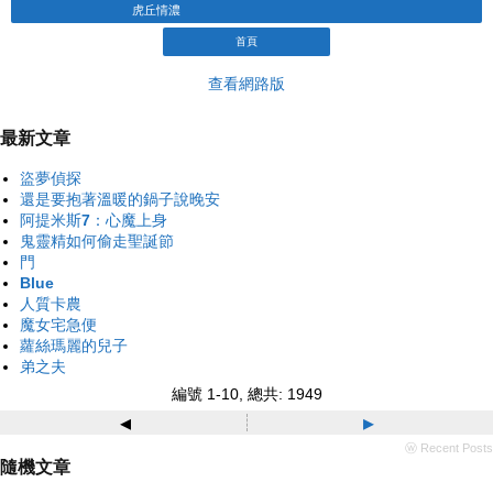
虎丘情濃
首頁
查看網路版
最新文章
盜夢偵探
還是要抱著溫暖的鍋子說晚安
阿提米斯7：心魔上身
鬼靈精如何偷走聖誕節
門
Blue
人質卡農
魔女宅急便
蘿絲瑪麗的兒子
弟之夫
編號 1-10, 總共: 1949
◂
▸
ⓦ Recent Posts
隨機文章