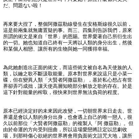
だ、問題ない啦！
再來要大捏了，整個阿撒茲勒線發生在安格斯線很久以前，
這是前兩集就無庸置疑的事。而三、四集則告訴我們，原來
所謂的術文是來自「世界」的恩賜。世界愛著自己所衍生出
的一切。她也知道自己終有一天將以人類的身分出生，然後
和某個人相戀、讓所有的生物與她一同獲得幸福。
為此她創造出正面的術文，而這些術文被自名為天使族的人
類，以鑰之歌不斷汲取能量。原本對世界來說這只是小菜一
碟，但在變異人類「大賢者阿撒茲勒」，基於私心想占有世
界卻弄巧成拙，讓天使高層知曉部分解放之歌的存在。於是
這下針對能量的榨取，很快來到世界無法負荷的程度。
原本已經決定好的未來因此改變，一切朝世界末日走去。世
界還是會以人類的身分出身，也會遇上自己的唯一戀人，很
久以前那位「大賢者阿撒茲勒」的複製人「阿 撒茲勒」。但
由於命運的方向受到扭曲，所以這場愛戀將註定以悲劇收
場，到那時傷心欲絕的世界將會用負面術文詛咒大地，讓所