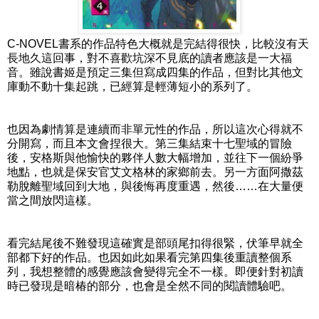
C-NOVEL書系的作品特色大概就是完結得很快，比較沒有天
長地久這回事，對不喜歡坑深不見底的讀者應該是一大福
音。雖說書姬是預定三集但寫成四集的作品，但對比其他文
庫動不動十集起跳，已經算是輕薄短小的系列了。
也因為劇情算是連續而非單元性的作品，所以這次心得就不
分開寫，而且本文會捏很大。第三集結束十七聖域的冒險
後，安格斯與他愉快的夥伴人數大幅增加，並往下一個紛爭
地點，也就是保安官艾文格林的家鄉前去。另一方面阿撒茲
勒脫離聖域回到大地，與後悔再度重遇，然後……在大量便
當之間放閃這樣。
看完結尾後不難發現這確實是部頭尾扣得很緊，伏筆早就全
部都下好的作品。也因如此如果看完第四集後重讀整個系
列，我想整體的感覺應該會變得完全不一樣。即便針對初讀
時已發現是暗椿的部分，也會是全然不同的閱讀體驗吧。