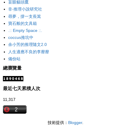
盲眼貓頭鷹
非‧推理小說研究社
尋夢，撐一支長篙
寶石般的文具箱
.:: Empty Space ::.
coccus推坑中
余小芳的推理隨文2.0
人生適應不良的李靡靡
備份站
總瀏覽量
最近七天累積人次
11,317
技術提供：
Blogger
.