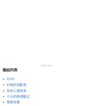
Plurk.com
連結列表
PIXIV
封狼的凌亂窩
栞的心靈角落
小云的隨便亂記
隻眼留書