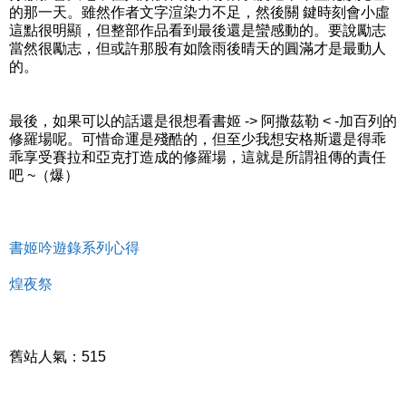
的那一天。雖然作者文字渲染力不足，然後關 鍵時刻會小虛
這點很明顯，但整部作品看到最後還是蠻感動的。要說勵志
當然很勵志，但或許那股有如陰雨後晴天的圓滿才是最動人
的。
最後，如果可以的話還是很想看書姬 -> 阿撒茲勒 < -加百列的
修羅場呢。可惜命運是殘酷的，但至少我想安格斯還是得乖
乖享受賽拉和亞克打造成的修羅場，這就是所謂祖傳的責任
吧 ~（爆）
書姬吟遊錄系列心得
煌夜祭
舊站人氣：515