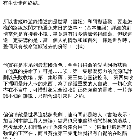
有生命走向終結。
所以書姬吟遊錄描述的是世界（書姬）和阿撒茲勒，要走怎
樣的路線放閃才能避免末日的故事 ~（基本無誤）詳細的劇
情當然是直接看小說，畢竟還有很多情節懶得細寫。但我這
邊一定要講的是，當一個人的情敵和加百列一樣是世界時，
整個只有被命運輾過去的份呀！（拭）
他實在是本系列最悲慘角色，明明很拚命的愛著阿撒茲勒
（他真的拚命了）可是……唉，第一集那麼努力的光源氏計
劃以失敗收場，第二集影薄，第三集心靈被控 制，第四集收
下擺明是好人卡的東西，為了保護重要的人自裁。一切心意
盡在不言中，可惜對象完全沒收到正確頻道的電波，一片赤
誠不知向誰說，只能含淚訂來世 之約。
偏偏情敵是世界這點超悲劇，連時間都是敵人（書姬表示：
加百列本體工具人無誤）結局也只能遙望暗戀對象的墳墓，
然後拿愛人和情敵的子孫湊合湊合用了 ~（這廂也還是有超
強氣的正宮在，而且賽拉第三集開始就很有自覺的在吃醋