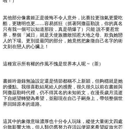
啦！）
其他部分像書姬正是後悔不令人意外，比賽拉更強氣更愛吃
酷，更聰明也更……容易抓狂（抓著阿撒茲勒說，你的真名
只有我一個可以知道那段，真是萌爆了）只能 說不要惹世
界，整個「滅日」就是天使族膽敢招惹大地之母、欺負她戀
人的下場。更別提最閃的部分，她竟然把象徵自己名字的術
文刻在戀人的心臟上！
這種宣示所有權的作風不愧是世界本人呢 ~（茶）
書姬吟遊錄無論設定還是情節都稱不上新穎，但夠穩就是她
的優點。我很喜歡結尾給人的感覺，很久很久以前在書姬與
阿撒茲勒時代裡，仍不得其名的未知術文，在漫長歲月流逝
下自絕望轉變為希望，並顯現在自己子嗣身上，帶領整個世
界回歸原本的道路。
這其中的象徵意味濃厚也十分令人玩味，縱使大量術文四處
分散影響大地，但人類仍舊努力存活以便迎來希望綻放光芒