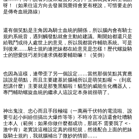
呀！（如果往這方向去發展我覺得會更有梗說，可惜要走的
是傳奇血統路線）
還有個笑點是主角因為騎士血統的關係，所以腦內會有騎士
規約系統音，遇到觸發點就會主動給建議。剛開始都還只是
給戰鬥或待人處世上的意見，所以我都當作輔助系統。可是
到後來……騎士規約連把妹都在給意見是怎樣！歷代螺旋騎
士的戀愛技巧差到連求偶都要輔助嘛！（笑倒）
也因為這樣，連帶歪了另一個設定……當然那個笑點其實應
該說是萌點，而且主要建基於腦補所以是萌笑點喔 ~（到底
想講什麼）主要就是那隻黑貓啦！貓型的威能生化機器人，
專門輔助螺旋血統的繼承人這設定本身就很萌了。
神出鬼沒、忠心而且手段極端（一萬兩千伏特的電流啦、說
要引起小糾紛但搞出大爆炸等等）不時冷言冷語還會吐嘈騎
士本人（範例：如果你做什麼都成功，那就不 需要我了 < -
激中肯）老實說這種設定真的很犯規，然後配合上面的把妹
版騎士規約，我就腦補出了微妙的情節……