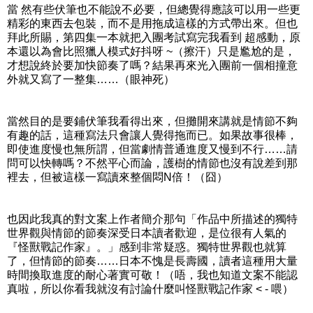
當 然有些伏筆也不能說不必要，但總覺得應該可以用一些更
精彩的東西去包裝，而不是用拖成這樣的方式帶出來。但也
拜此所賜，第四集一本就把入團考試寫完我看到 超感動，原
本還以為會比照獵人模式好抖呀 ~（擦汗）只是尷尬的是，
才想說終於要加快節奏了嗎？結果再來光入團前一個相撞意
外就又寫了一整集……（眼神死）
當然目的是要鋪伏筆我看得出來，但攤開來講就是情節不夠
有趣的話，這種寫法只會讓人覺得拖而已。如果故事很棒，
即使進度慢也無所謂，但當劇情普通進度又慢到不行……請
問可以快轉嗎？不然平心而論，護樹的情節也沒有說差到那
裡去，但被這樣一寫讀來整個悶N倍！（囧）
也因此我真的對文案上作者簡介那句「作品中所描述的獨特
世界觀與情節的節奏深受日本讀者歡迎，是位很有人氣的
『怪獸戰記作家』。」感到非常疑惑。獨特世界觀也就算
了，但情節的節奏……日本不愧是長壽國，讀者這種用大量
時間換取進度的耐心著實可敬！（唔，我也知道文案不能認
真啦，所以你看我就沒有討論什麼叫怪獸戰記作家 < - 喂）