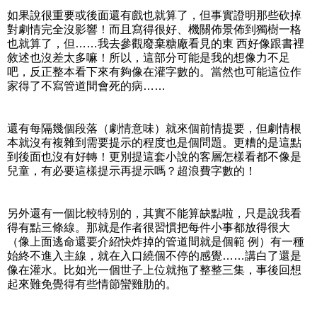
如果說很重要或後面還有戲也就算了，但事實證明那些砍掉
對劇情完全沒影響！而且寫得很好、機關佈景佈到獨樹一格
也就算了，但……我去參觀廢棄糖廠看見的東 西好像跟書裡
敘述也沒差太多嘛！所以，這部分可能是我的想像力不足
吧，反正整本看下來有夠像在灌字數的。當然也可能這位作
家得了不寫管道間會死的病……
還有每隔幾個段落（劇情意味）就來個前情提要，但劇情根
本就沒有複雜到需要提示的程度也是個問題。更糟的是這點
到後面也沒有好轉！更別提這套小說的客層怎樣看都不像是
兒童，有必要這樣提示再提示嗎？超浪費字數的！
另外還有一個比較特別的，其實不能算缺點啦，只是說我看
得有點三條線。那就是作者很習慣把每件小事都放得很大
（像上面逃命還要介紹快炸掉的管道間就是個範 例）有一種
始終不進入主線，就在入口繞個不停的感覺……講白了還是
像在灌水。比如光一個世子上位就拖了整整三集，事後回想
起來難免覺得有些情節蠻雞肋的。