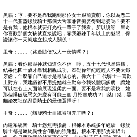
黑貓：哼，要不是靠我跑到那位女士跟前賣萌，你以為憑二
十一代蒼藍螺旋騎士那個大舌頭兼音痴娶得到老婆嗎？要不
是有我，他根本就要打光棍一輩子了我看。所以說呀，里奇
你喜歡那個女孩就直接說吧，靠我鍛鍊千年以上的魅眼，保
證讓你一天就建立起成人關係！
里奇：……（路邊隨便找人一夜情嗎？）
黑貓：看你那眼神就知道你不信，哼，五十七代也是這樣，
結果他四十歲才靠我相親成功。奉勸你年紀輕輕人不要太鐵
牙齒，什麼靠自己追才是最誠心的。像六十二 代騎士一喜歡
上對方，我建議都不用提她就主動命令我裝體弱多病，讓她
可以在心上人面前展現溫柔的一面。要不是靠我的演技，她
那個爆破級惡女怎麼有可能三個 月招贅成功？口桀口桀，黑
貓婚友社保證是騎士的最佳選擇呀！
里奇：……（螺旋騎士血統被詛咒了嗎？）
內建系統音：騎士您無需擔憂，根據本系統多年經驗，螺旋
騎士都是屬於異性會倒貼的強運型。根本不用那隻笨貓出