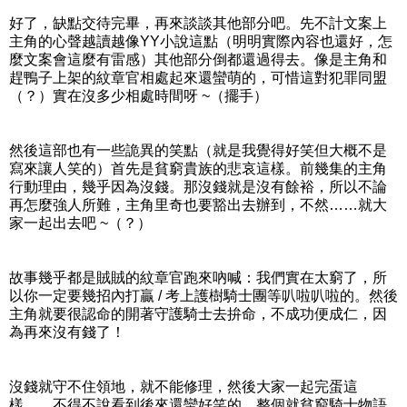
好了，缺點交待完畢，再來談談其他部分吧。先不計文案上
主角的心聲越讀越像YY小說這點（明明實際內容也還好，怎
麼文案會這麼有雷感）其他部分倒都還過得去。像是主角和
趕鴨子上架的紋章官相處起來還蠻萌的，可惜這對犯罪同盟
（？）實在沒多少相處時間呀 ~（擺手）
然後這部也有一些詭異的笑點（就是我覺得好笑但大概不是
寫來讓人笑的）首先是貧窮貴族的悲哀這樣。前幾集的主角
行動理由，幾乎因為沒錢。那沒錢就是沒有餘裕，所以不論
再怎麼強人所難，主角里奇也要豁出去辦到，不然……就大
家一起出去吧 ~（？）
故事幾乎都是賊賊的紋章官跑來吶喊：我們實在太窮了，所
以你一定要幾招內打贏 / 考上護樹騎士團等叭啦叭啦的。然後
主角就要很認命的開著守護騎士去拚命，不成功便成仁，因
為再來沒有錢了！
沒錢就守不住領地，就不能修理，然後大家一起完蛋這
樣……不得不說看到後來還蠻好笑的，整個就貧窮騎士物語