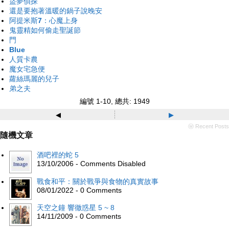
盜夢偵探
還是要抱著溫暖的鍋子說晚安
阿提米斯7：心魔上身
鬼靈精如何偷走聖誕節
門
Blue
人質卡農
魔女宅急便
蘿絲瑪麗的兒子
弟之夫
編號 1-10, 總共: 1949
◂
▸
ⓦ Recent Posts
隨機文章
酒吧裡的蛇 5
13/10/2006 - Comments Disabled
戰食和平：關於戰爭與食物的真實故事
08/01/2022 - 0 Comments
天空之鐘 響徹惑星 5 ~ 8
14/11/2009 - 0 Comments