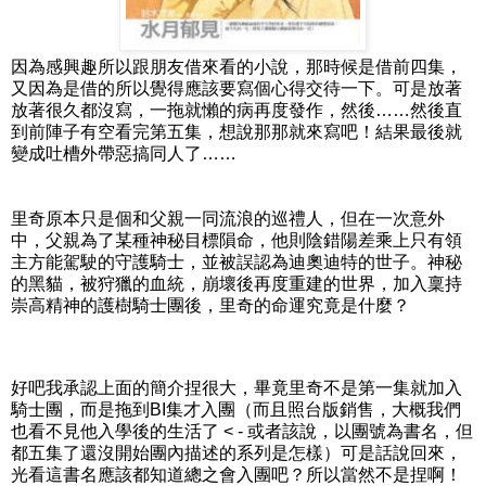
因為感興趣所以跟朋友借來看的小說，那時候是借前四集，
又因為是借的所以覺得應該要寫個心得交待一下。可是放著
放著很久都沒寫，一拖就懶的病再度發作，然後……然後直
到前陣子有空看完第五集，想說那那就來寫吧！結果最後就
變成吐槽外帶惡搞同人了……
里奇原本只是個和父親一同流浪的巡禮人，但在一次意外
中，父親為了某種神秘目標隕命，他則陰錯陽差乘上只有領
主方能駕駛的守護騎士，並被誤認為迪奧迪特的世子。神秘
的黑貓，被狩獵的血統，崩壞後再度重建的世界，加入稟持
崇高精神的護樹騎士團後，里奇的命運究竟是什麼？
好吧我承認上面的簡介捏很大，畢竟里奇不是第一集就加入
騎士團，而是拖到BI集才入團（而且照台版銷售，大概我們
也看不見他入學後的生活了 < - 或者該說，以團號為書名，但
都五集了還沒開始團內描述的系列是怎樣）可是話說回來，
光看這書名應該都知道總之會入團吧？所以當然不是捏啊！