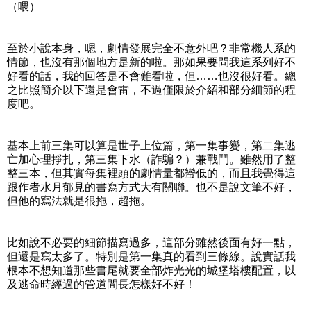
（喂）
至於小說本身，嗯，劇情發展完全不意外吧？非常機人系的
情節，也沒有那個地方是新的啦。那如果要問我這系列好不
好看的話，我的回答是不會難看啦，但……也沒很好看。總
之比照簡介以下還是會雷，不過僅限於介紹和部分細節的程
度吧。
基本上前三集可以算是世子上位篇，第一集事變，第二集逃
亡加心理掙扎，第三集下水（詐騙？）兼戰鬥。雖然用了整
整三本，但其實每集裡頭的劇情量都蠻低的，而且我覺得這
跟作者水月郁見的書寫方式大有關聯。也不是說文筆不好，
但他的寫法就是很拖，超拖。
比如說不必要的細節描寫過多，這部分雖然後面有好一點，
但還是寫太多了。特別是第一集真的看到三條線。說實話我
根本不想知道那些書尾就要全部炸光光的城堡塔樓配置，以
及逃命時經過的管道間長怎樣好不好！