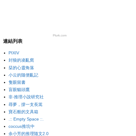
Plurk.com
連結列表
PIXIV
封狼的凌亂窩
栞的心靈角落
小云的隨便亂記
隻眼留書
盲眼貓頭鷹
非‧推理小說研究社
尋夢，撐一支長篙
寶石般的文具箱
.:: Empty Space ::.
coccus推坑中
余小芳的推理隨文2.0