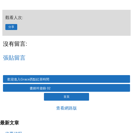
觀看人次:
分享
沒有留言:
張貼留言
歡迎進入Grace西點紅茶時間
書姬吟遊錄 02
首頁
查看網路版
最新文章