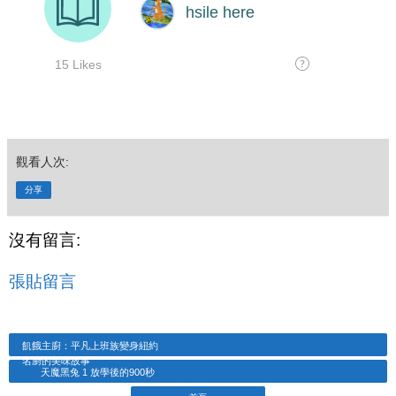
觀看人次:
分享
沒有留言:
張貼留言
飢餓主廚：平凡上班族變身紐約
名廚的美味故事
天魔黑兔 1 放學後的900秒