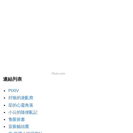
Plurk.com
連結列表
PIXIV
封狼的凌亂窩
栞的心靈角落
小云的隨便亂記
隻眼留書
盲眼貓頭鷹