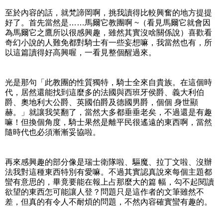
至於內容的話，就梵諦岡啊，挑我讀得比較興奮的地方提提
好了。首先當然是……馬爾它教團啊 ~（看見馬爾它就會因
為馬爾它之鷹所以很感興趣，雖然其實沒啥關係說）喜歡看
奇幻小說的人難免都對騎士有一些妄想嘛，我當然也有，所
以這篇讀得好高興喔，一看見整個醒過來。
光是那句「此教團的性質獨特，騎士全來自貴族。在這個時
代，居然還能找到這麼多的法國與西班牙侯爵、義大利伯
爵、奧地利大公爵、英國伯爵及德國男爵，個個 身世顯
赫。」就讓我笑翻了，當然大多都垂垂老矣，不過還是有趣
嘛！但換個角度，騎士果然是離平民很遙遠的東西啊，當然
隨時代也必須漸漸妥協啦。
再來感興趣的部分像是瑞士衛隊啦、驅魔、拉丁文啦、沒辦
法我對這種東西特別有愛嘛。不過其實認真說來每個主題都
蠻有意思的，畢竟要能在報上占那麼大的篇 幅，勾不起閱讀
欲望的東西怎可能讓人登？問題只是這作者的文筆雖然不
差，但真的有令人不耐煩的問題，不然內容確實蠻有趣的。