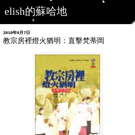
elish的蘇哈地
2010年9月7日
教宗房裡燈火猶明：直擊梵蒂岡