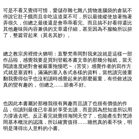
可是不看又覺得可惜，愛儲存雜七雜八貨物進腦袋的倉鼠不
停說它肚子餓而且非吃這道菜不可，所以最後縱使放著拖著
弄很久，但總之最後還是會乖乖看完。而且搞不好看得還比
其他趣味與內容兼俱的文章還仔細，甚至因為不服輸所以拚
了，整篇背起來（莫名其妙）。
總之教宗房裡燈火猶明：直擊梵蒂岡對我來說就是這樣一部
作品啦，感覺我要是買到登載本書文章的那幾分報紙，當天
閱讀進度絕對會被嚴重拖慢吧 ~（苦笑）感覺作者的寫作方
式就是塞資料，滿滿的塞入各式各樣的資料，當然讀完後重
翻我覺得似乎也沒初讀時感覺起來的那麼嚴重，有些敘述說
真的蠻有趣的， 但總之……節奏不好。
也因此本書屬於那種我很有興趣而且讀了也很有價值的作
品，但讀到最後已非基於享受去讀，而是因為想知道所以用
力撐過去吧。反正看完就覺得海闊天空了，也能產生對梵諦
岡基本概況的認識，所以確實值得……雖然真的看不快，明
明是薄得出人意料的小書。