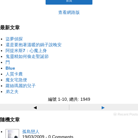
首頁
查看網路版
最新文章
盜夢偵探
還是要抱著溫暖的鍋子說晚安
阿提米斯7：心魔上身
鬼靈精如何偷走聖誕節
門
Blue
人質卡農
魔女宅急便
蘿絲瑪麗的兒子
弟之夫
編號 1-10, 總共: 1949
◂
▸
ⓦ Recent Posts
隨機文章
孤島戀人
19/03/2009 - 0 Comments