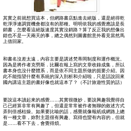
其實之前就想買這本，但網路書店點進去絕版，還是絕得乾
乾淨淨連調貨機會都沒有的那種。明明依我的感覺應該是長
銷書，怎麼看這絕版速度其實沒銷路？算了反正我的想像出
錯也不是一天兩天的事，總之偶然到圖書館意外看見當然馬
上借回家。
和書名沒差太遠，內容主要是講述梵蒂岡制度和運作概況。
因為是將作者克勞斯．比爾在報上寫的文章收錄成集，所以
書本身也沒什麼體系，而是依不同主題所做的扼要介紹。因
此不能指望什麼有系統的深入剖析和介紹啦，只是話說回來
國內講這主題的書好像也就這本了？（不計旅遊性質的話）
要說這本讀起來的感覺……其實很微妙，要說興趣我覺得自
己已經算非常有興趣了，但還是常常被作者無聊的敘述方式
弄到倍感枯燥。如果要比喻的話，感覺就像報紙或網路上總
有一種文章，妳對主題很有興趣、寫得也蠻有內容的，但就
是……看不下去，會覺得煩。