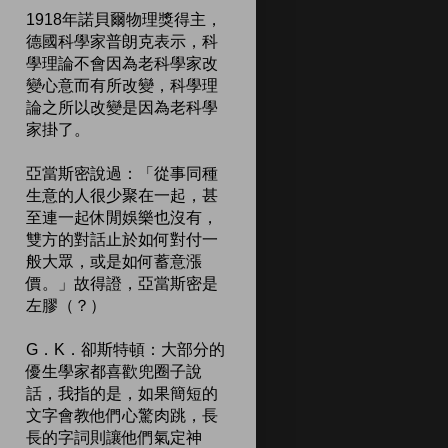
1918年諾貝爾物理獎得主，
德國科學家普朗克表示，科
學理論不會因為老科學家改
變心意而有所改變，科學理
論之所以改變是因為老科學
家掛了。
亞當斯密說過：「從事同種
生意的人很少聚在一起，甚
至連一起休閒娛樂也沒有，
雙方的對話止於如何對付一
般大眾，或是如何蓄意漲
價。」故得證，亞當斯密是
左膠（？）
G．K．卻斯特頓：大部分的
優生學家都喜歡兜圈子說
話，我指的是，如果簡短的
文字會教他們心驚肉跳，長
長的字詞則讓他們氣定神