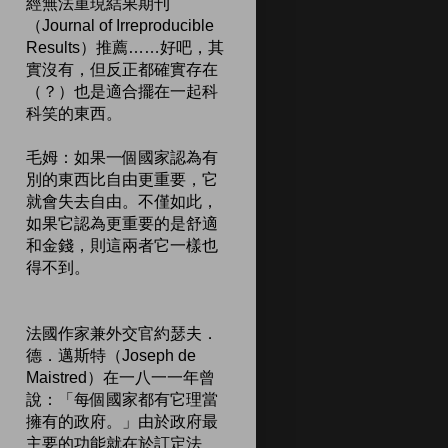
經無法重現結果期刊
（Journal of Irreproducible
Results）推薦……好吧，其
實沒有，但反正都確實存在
（？）也是適合擺在一起科
科笑的東西。
毛姆：如果一個國家認為有
別的東西比自由更重要，它
就會失去自由。不僅如此，
如果它認為更重要的是舒適
和金錢，則這兩者它一樣也
得不到。
法國作家兼外交官約瑟夫．
德．邁斯特（Joseph de
Maistred）在一八一一年曾
說：「每個國家都有它理當
擁有的政府。」由於政府最
主要的功能就在於訂定法