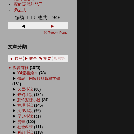
蘿絲瑪麗的兒子
弟之夫
編號 1-10, 總共: 1949
◂
▸
ⓦ Recent Posts
文章分類
▼ 展開
▶ 收合
✎ 摘要
✎ 標題
▼
與書有關
(1671)
▶
YA童書繪本
(78)
▶
傳記、回憶錄與報導文學
(131)
▶
大眾小說
(88)
▶
奇幻小說
(184)
▶
恐怖驚悚小說
(24)
▶
推理小說
(145)
▶
文學小說
(95)
▶
歷史小說
(31)
▶
漫畫
(155)
▶
社會科學
(111)
▶
科幻小說
(118)