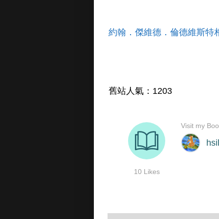
約翰．傑維德．倫德維斯特
舊站人氣：1203