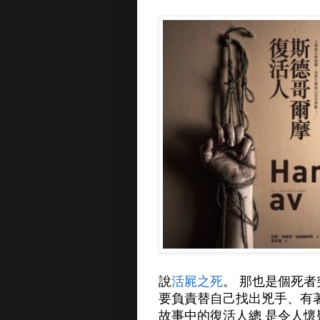
說
活屍之死
。 那也是個死
要負責替自己找出兇手、有
故事中的復活人總 是令人