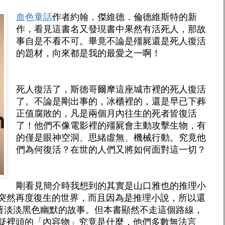
血色童話
作者約翰．傑維德．倫德維斯特的新
作，看見這書名又發現書中果然有活死人，那故
事自是不看不可。畢竟不論是殭屍還是死人復活
的題材，向來都是我的最愛之一啊！
死人復活了，斯德哥爾摩這座城市裡的死人復活
了。不論是剛出事的，冰櫃裡的，還是早已下葬
正值腐敗的，凡是兩個月內往生的死者皆復活
了！他們不像電影裡的殭屍會主動攻擊生物，有
的僅是眼神空洞、思緒虛無、機械行動。究竟他
們為何復活？在世的人們又將如何面對這一切？
剛看見簡介時我想到的其實是山口雅也的推理小
者突然再度復生的世界，而且因為是推理小說，所以還
著淡淡黑色幽默的故事。但本書顯然不走這個路線，
懷疑裡頭的「內容物」究竟是什麼，他們多數無法言