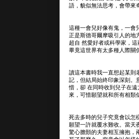
語，貌似無法思考，會帶來
這種一會兒好像有鬼，一會
正是斯德哥爾摩吸引人的地
超自 然愛好者或科學家，
畢竟這世界有太多種人際關
讀這本書時我一直想起某則
記，但結局始終印象深刻。
惜，卻 在同時收到兒子在
來，可惜願望就和所有相類
死去多時的兒子究竟會以怎
願望一許就覆水難收。當天
驚心膽顫的夫妻相互擁抱，