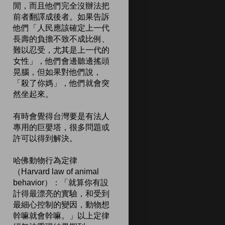
閒，而且他們完全沒辦法把
前者翻譯成後者。如果告訴
他們「人民應該確定上一代
長壽的負擔不致不成比例、
難以忍受，尤其是上一代的
女性」，他們會邊聽邊搖頭
晃腦，但如果對他們說，
「殺了你媽」，他們就會突
然坐起來。
有時會覺得台灣要是有法人
專用的巨嬰塔，很多問題或
許可以得到解決。
哈佛動物行為定律
（Harvard law of animal
behavior）：「就算你有設
計得最漂亮的實驗，和受到
最細心控制的變因，動物想
幹嘛就會幹嘛。」以上定律