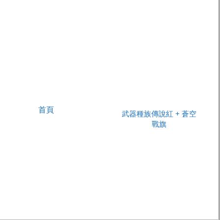
首頁
武器種族傳說紅 + 蒼空
戰旗