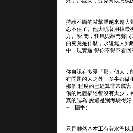
死了那麼久，究竟會以怎樣
持續不斷的敲擊聲越來越大
忍不住了。他大吼著用掉最
方。瞬 間，狂風與敲門聲
的究竟是什麼，永遠無人知
中，現實逼 得你不得不看回
你自認有多愛「那」個人，
有問題的人之外，多半都做
那個 程度的已經算非常厲
傷的屍體描述都沒有太少，
真的認為 愛還是別考驗得
~（擺手）
只是雖然基本工有著水準以