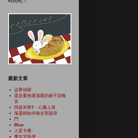
時間吧！
最新文章
盜夢偵探
還是要抱著溫暖的鍋子說晚
安
阿提米斯7：心魔上身
鬼靈精如何偷走聖誕節
門
Blue
人質卡農
魔女宅急便