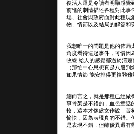
復活人還是令讀者明顯感覺
前進的劇情描述各種對此事
場、社會與政府面對此種現
物、情節以及結局的解答和
我想唯一的問題是他的佈局
角度看待這起事件，可惜因
收線 給人的感覺都過於清
（那怕中心思想真是八股到
如果情節 能安排得更複雜
總而言之，就是那種已經做
事骨架是不錯的，血色童話
較，這本才像處女作說，苦
愉快，因為表現真的不錯。
是表現不錯，但離優異還有