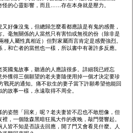
奇怪的心靈影響，而且……存在本身就是壓力。
兒又好像沒鬼，但總歸怎麼看都應該是有鬼的感覺，
方。毫無關係的人當然只有害怕或無視的份（除非是
這兩種人屬性真相近）但對家屬而言肯定是感覺強烈。
係，和亡者的當然也一樣，所以書中有著許多反應。
老英國鬼故事，聽過的人應該很多。詳細我已經忘
意外獲得三個願望的老夫妻隨便用掉一個才決定要珍
遠方戰死的通知。痛不欲生的妻子當下許願希望他能回
似的故事一樣，永遠取得不周全。
樣的姿態「回來」呢？老夫妻皆不忍也不敢想像，但
夜裡，一個陰森黑暗狂風大作的夜晚，敲門聲響起。
兩人皆不知是否該去回應，開了門又會看見什麼。人