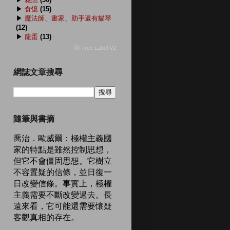
▶
食憶
(15)
▶
魔法師、畫家、助手還有貓琴
(12)
▶
龍蛋
(13)
ⓦ Tree Label V2
網誌文章搜尋
隨筆與書摘
喬治．歐威爾：極權主義國
家的特點是雖然控制思想，
但它不會僵固思想。它樹立
不容置疑的信條，並日復一
日改變信條。事實上，極權
主義需要不斷改變過去。長
遠來看，它可能還需要懷疑
客觀真相的存在。