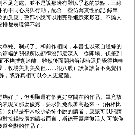
到不足之處。並不是說那邊有難以乎忽的缺點，三線
件的不同心境與行動，配合一些仿寫實性的記 錄串
象的反應，整部小說可以用完整細緻來形容。不論人
安排都表現得不錯。
太單純、制式了。和前作相同，本書也以來自邊緣的
為篇幅的關係所以顯得沒那麼深入。從開場、伏筆到
楚而不夠撲朔迷離。雖然後面開始解謎時還是覺得夠棒
爆，收場美則美矣但……很八股）讀著讀著不免覺得
難解，或許真相可以令人更驚豔。
得夠好了，但明顯還有個更好空間在的作品。畢竟故
的表現又那麼優秀，要求難免跟著高起來 ~（兩相比
笑）如果是平常較少恐怖小說的讀者，應該可以閱讀
但對接觸較廣的讀者而言，斯德哥爾摩復活人 可能僅
幾道台階的作品了。