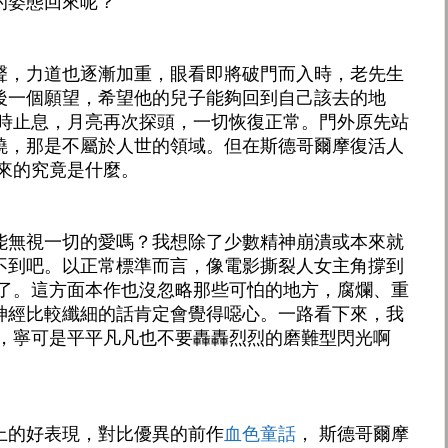
的姿態回來呢？
聲，力道也逐漸加重，眼看即將破門而入時，老先生
後一個願望，希望他的兒子能夠回到自己該去的地
同時止息，月亮再次探頭，一切恢復正常。門外原先站
曉，那是不屬於人世的領域。但在斯德哥爾摩復活人
來的究竟是什麼。
能無視一切的愛嗎？我想除了少數精神崩潰或本來就
不到吧。以正常標準而言，像電影撕裂人女主角撐到
害了。這方面本作也沒忽略那些可怕的地方，腐爛、重
神經比較纖細的話肯定會覺得噁心。一路看下來，我
好，寧可是平平凡凡也不要轟轟烈烈的磨難型閃光啊
上的好表現，對比優異的前作
血色童話
， 斯德哥爾摩