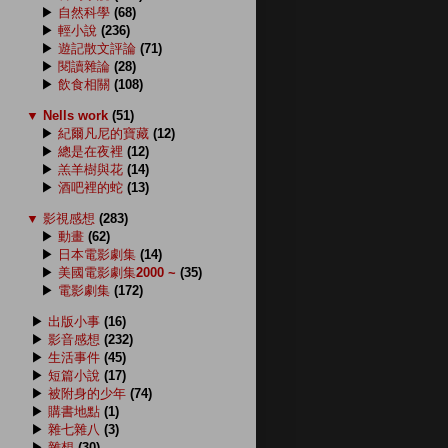
▶
自然科學
(68)
▶
輕小說
(236)
▶
遊記散文評論
(71)
▶
閱讀雜論
(28)
▶
飲食相關
(108)
▼
Nells work
(51)
▶
紀爾凡尼的寶藏
(12)
▶
總是在夜裡
(12)
▶
羔羊樹與花
(14)
▶
酒吧裡的蛇
(13)
▼
影視感想
(283)
▶
動畫
(62)
▶
日本電影劇集
(14)
▶
美國電影劇集2000 ~
(35)
▶
電影劇集
(172)
▶
出版小事
(16)
▶
影音感想
(232)
▶
生活事件
(45)
▶
短篇小說
(17)
▶
被附身的少年
(74)
▶
購書地點
(1)
▶
雜七雜八
(3)
▶
雜想
(30)