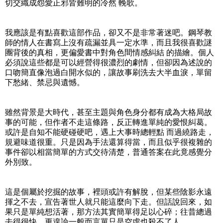
切交織成怨愛正邪皆難明的冷然 輓歌。
我應該是有點喜歡這部作品，卻又不是非常著迷吧。鋼琴教
師的情人在書寫上沒有疏漏並具一定水準，而且我很喜歡謎
團背後的真相，更偏愛書中對角色間情感糾結 的描繪。個人
必須說這些都是可以經營得很濃烈的劇情，但卻因為述說的
口吻簡直像泡過白開水似的，讓故事刷洗去大半血淚，單留
下愁緒、禁忌與遺憾。
雖然背景是大時代，甚至主題與角色身分都有成為大格局故
事的可能，但作者不走這條路，反正轉進單純的愛恨糾葛。
或許是自知不能硬碰硬吧，遇上大事時總輕點 而過繞路走，
規避味道很重。只是因為手法還算得當，而且似乎很複雜的
事件卻以相當簡單的方式交待清楚，普通答案在此竟感覺分
外別致。
這是個屬於挖掘的故事，裡頭或許有解脫，但某些陰影永遠
揮之不去，宣告著世人就只能這麼向下走。但話說回來，如
果只是單純想活著，那方法其實簡單得足以心碎；往昔總過
去得很快，更遑論一般而言單只是空虛也殺不了人。