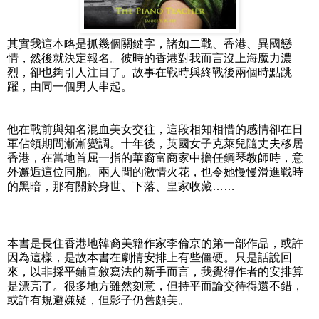
其實我這本略是抓幾個關鍵字，諸如二戰、香港、異國戀
情，然後就決定報名。彼時的香港對我而言沒上海魔力濃
烈，卻也夠引人注目了。故事在戰時與終戰後兩個時點跳
躍，由同一個男人串起。
他在戰前與知名混血美女交往，這段相知相惜的感情卻在日
軍佔領期間漸漸變調。十年後，英國女子克萊兒隨丈夫移居
香港，在當地首屈一指的華裔富商家中擔任鋼琴教師時，意
外邂逅這位同胞。兩人間的激情火花，也令她慢慢滑進戰時
的黑暗，那有關於身世、下落、皇家收藏……
本書是長住香港地韓裔美籍作家李倫京的第一部作品，或許
因為這樣，是故本書在劇情安排上有些僵硬。只是話說回
來，以非採平鋪直敘寫法的新手而言，我覺得作者的安排算
是漂亮了。很多地方雖然刻意，但持平而論交待得還不錯，
或許有規避嫌疑，但影子仍舊頗美。