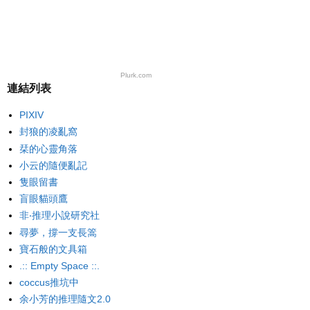
Plurk.com
連結列表
PIXIV
封狼的凌亂窩
栞的心靈角落
小云的隨便亂記
隻眼留書
盲眼貓頭鷹
非‧推理小說研究社
尋夢，撐一支長篙
寶石般的文具箱
.:: Empty Space ::.
coccus推坑中
余小芳的推理隨文2.0