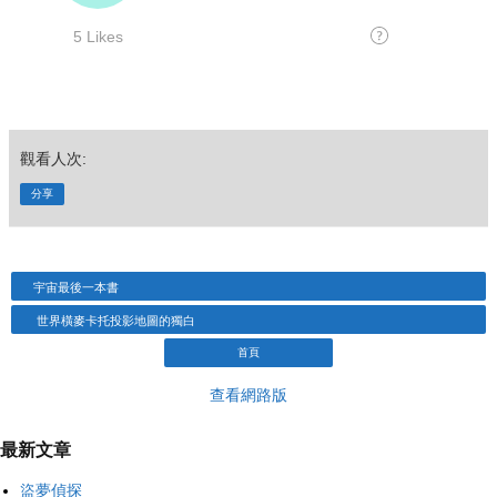
觀看人次:
分享
宇宙最後一本書
世界橫麥卡托投影地圖的獨白
首頁
查看網路版
最新文章
盜夢偵探