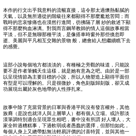
本作的行文出乎我意料的流暢直接，這令那太過燠熱黏膩的
天氣，以及無所適從的階級往來都顯得不那麼尷尬苦悶；而
戰時的悲哀慘痛也在漠然行進間，彷彿隔了層 紗的敘述下顯
得不那麼狗血淋漓。對我而言鋼琴教師的情人這個故事相當
平淡，但不是無聊那種平淡，是像搭車時窗外那些倏忽即
逝、美麗與平凡相互交雜的景物 般，總會給人想繼續瞧下去
的感覺。
這部小說每個地方都淡淡的，有種極之旁觀的味道，只能說
要不是作者筆觸天生這樣，就是她有意為之吧。由於是一部
以呈現情節為主要目標的小說，所以人物塑造上顯得平面但
有型是可以理解的。只是很微妙，角色刻版歸刻版，卻又成
功展現出屬於灰色地帶的人性掙扎來。
故事中除了充當背景的日軍與香港平民沒有發言權外，其他
族裔（是說也就洋人與上層華人）都有個人立場。或許那淡
漠筆調特別適合呈現眾生相吧，書中沒有所謂 好人壞人，大
家全幹過糟糕事，下過軟弱或者愚蠢的選擇，但那怕如此，
每個人身上又總帶點無法輕易評價的討喜特質，並與其他一