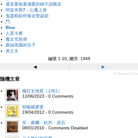
還是要抱著溫暖的鍋子說晚安
阿提米斯7：心魔上身
鬼靈精如何偷走聖誕節
門
Blue
人質卡農
魔女宅急便
蘿絲瑪麗的兒子
弟之夫
編號 1-10, 總共: 1949
◂
▸
ⓦ Recent Posts
隨機文章
瘋狂女煞星（1981）
12/06/2023 - 0 Comments
胡椒罐婆婆
19/04/2012 - 0 Comments
安．蘿爾．杜邦：原石
08/01/2010 - Comments Disabled