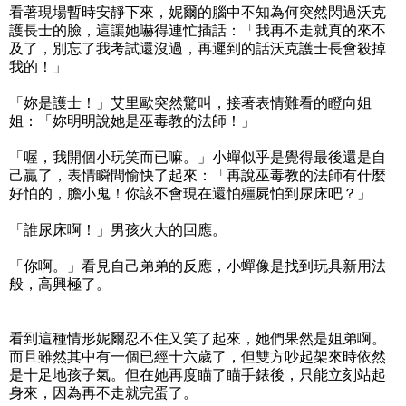
看著現場暫時安靜下來，妮爾的腦中不知為何突然閃過沃克
護長士的臉，這讓她嚇得連忙插話：「我再不走就真的來不
及了，別忘了我考試還沒過，再遲到的話沃克護士長會殺掉
我的！」
「妳是護士！」艾里歐突然驚叫，接著表情難看的瞪向姐
姐：「妳明明說她是巫毒教的法師！」
「喔，我開個小玩笑而已嘛。」小蟬似乎是覺得最後還是自
己贏了，表情瞬間愉快了起來：「再說巫毒教的法師有什麼
好怕的，膽小鬼！你該不會現在還怕殭屍怕到尿床吧？」
「誰尿床啊！」男孩火大的回應。
「你啊。」看見自己弟弟的反應，小蟬像是找到玩具新用法
般，高興極了。
看到這種情形妮爾忍不住又笑了起來，她們果然是姐弟啊。
而且雖然其中有一個已經十六歲了，但雙方吵起架來時依然
是十足地孩子氣。但在她再度瞄了瞄手錶後，只能立刻站起
身來，因為再不走就完蛋了。