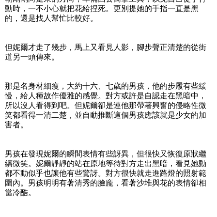
動時，一不小心就把花給捏死。更別提她的手指一直是黑
的，還是找人幫忙比較好。
但妮爾才走了幾步，馬上又看見人影，腳步聲正清楚的從街
道另一頭傳來。
那是名身材細瘦，大約十六、七歲的男孩，他的步履有些緩
慢，給人種故作優雅的感覺。對方或許是自認走在黑暗中，
所以沒人看得到吧。但妮爾卻是連他那帶著興奮的侵略性微
笑都看得一清二楚，並自動推斷這個男孩應該就是少女的加
害者。
男孩在發現妮爾的瞬間表情有些訝異，但很快又恢復原狀繼
續微笑。妮爾靜靜的站在原地等待對方走出黑暗，看見她動
都不動似乎也讓他有些驚訝。對方很快就走進路燈的照射範
圍內。男孩明明有著清秀的臉龐，看著沙堆與花的表情卻相
當冷酷。