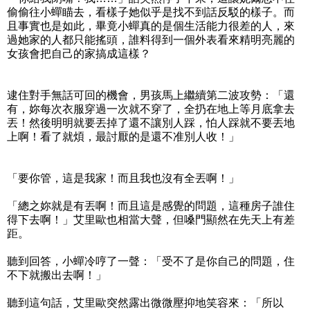
偷偷往小蟬瞄去，看樣子她似乎是找不到話反駁的樣子。而
且事實也是如此，畢竟小蟬真的是個生活能力很差的人，來
過她家的人都只能搖頭，誰料得到一個外表看來精明亮麗的
女孩會把自己的家搞成這樣？
逮住對手無話可回的機會，男孩馬上繼續第二波攻勢：「還
有，妳每次衣服穿過一次就不穿了，全扔在地上等月底拿去
丟！然後明明就要丟掉了還不讓別人踩，怕人踩就不要丟地
上啊！看了就煩，最討厭的是還不准別人收！」
「要你管，這是我家！而且我也沒有全丟啊！」
「總之妳就是有丟啊！而且這是感覺的問題，這種房子誰住
得下去啊！」艾里歐也相當大聲，但嗓門顯然在先天上有差
距。
聽到回答，小蟬冷哼了一聲：「受不了是你自己的問題，住
不下就搬出去啊！」
聽到這句話，艾里歐突然露出微微壓抑地笑容來：「所以