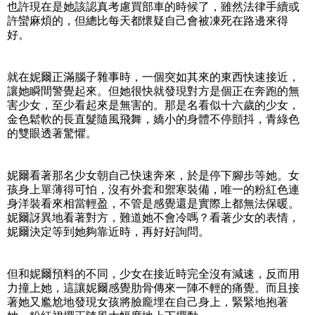
也許現在是她該認真考慮買部車的時候了，雖然法律手續或
許蠻麻煩的，但總比每天都懷疑自己會被凍死在路邊來得
好。
就在妮爾正滿腦子雜事時，一個突如其來的東西快速接近，
讓她瞬間警覺起來。但她很快就發現對方是個正在奔跑的無
害少女，至少看起來是無害的。那是名看似十六歲的少女，
金色鬆軟的長直髮隨風飛舞，嬌小的身體不停顫抖，青綠色
的雙眼透著驚懼。
妮爾看著那名少女朝自己快速奔來，於是停下腳步等她。女
孩身上單薄得可怕，沒有外套和禦寒裝備，唯一的粉紅色連
身洋裝看來相當輕盈，不管是感覺還是實際上都無法保暖。
妮爾訝異地看著對方，難道她不會冷嗎？看著少女的表情，
妮爾決定等到她夠靠近時，再好好詢問。
但和妮爾預料的不同，少女在接近時完全沒有減速，反而用
力撞上她，這讓妮爾感覺肋骨傳來一陣不輕的痛覺。而且接
著她又尷尬地發現女孩將臉龐埋在自己身上，緊緊地抱著