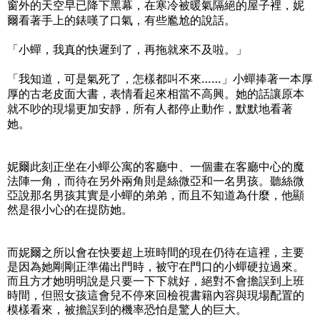
窗外的天空早已降下黑幕，在寒冷被暖氣隔絕的屋子裡，妮
爾看著手上的錶嘆了口氣，有些尷尬的說話。
「小蟬，我真的快遲到了，再拖就來不及啦。」
「我知道，可是氣死了，怎樣都叫不來……」小蟬捧著一本厚
厚的古老皮面大書，表情看起來相當不高興。她的話讓原本
就不吵的現場更加安靜，所有人都停止動作，默默地看著
她。
妮爾此刻正坐在小蟬公寓的客廳中、一個畫在客廳中心的魔
法陣一角，而待在另外兩角則是絲微亞和一名男孩。聽絲微
亞說那名男孩其實是小蟬的弟弟，而且不知道為什麼，他顯
然是很小心的在提防她。
而妮爾之所以會在快要超上班時間的現在仍待在這裡，主要
是因為她剛剛正準備出門時，被守在門口的小蟬硬拉過來。
而且方才她明明說是只要一下下就好，絕對不會擔誤到上班
時間，但照女孩這會兒不停來回檢視書籍內容與現場配置的
模樣看來，被擔誤到的機率恐怕是驚人的巨大。