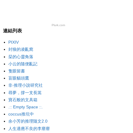
Plurk.com
連結列表
PIXIV
封狼的凌亂窩
栞的心靈角落
小云的隨便亂記
隻眼留書
盲眼貓頭鷹
非‧推理小說研究社
尋夢，撐一支長篙
寶石般的文具箱
.:: Empty Space ::.
coccus推坑中
余小芳的推理隨文2.0
人生適應不良的李靡靡