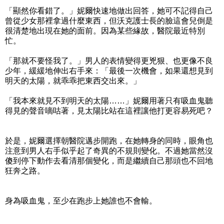
「顯然你看錯了。」妮爾快速地做出回答，她可不記得自己
曾從少女那裡拿過什麼東西，但沃克護士長的臉這會兒倒是
很清楚地出現在她的面前。因為某些緣故，醫院最近特別
忙。
「那就不要怪我了。」男人的表情變得更兇狠、也更像不良
少年，緩緩地伸出右手來：「最後一次機會，如果還想見到
明天的太陽，就乖乖把東西交出來。」
「我本來就見不到明天的太陽……」妮爾用著只有吸血鬼聽
得見的聲音嘀咕著，見太陽比站在這裡讓他打更容易死吧？
於是，妮爾選擇朝醫院邁步開跑，在她轉身的同時，眼角也
注意到男人右手似乎起了奇異的不規則變化。不過她當然沒
傻到停下動作去看清那個變化，而是繼續自己那頭也不回地
狂奔之路。
身為吸血鬼，至少在跑步上她誰也不會輸。