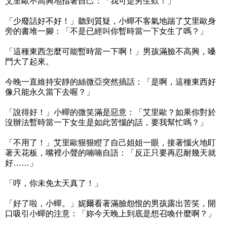
艾里歐不高興地指著自己：「我可是男生欸！」
「少廢話好不好！」聽到質疑，小蟬不客氣地踹了艾里歐身
旁的書堆一腳：「不是已經叫你暫時當一下女生了嗎？」
「這種東西怎麼可能暫時當一下啊！」男孩滿臉不高興，嗓
門大了起來。
今晚一直維持安靜的絲微亞突然插話：「是啊，這種東西好
像只能永久當下去喔？」
「說得好！」小蟬的微笑滿是惡意：「艾里歐？如果你對於
沒辦法暫時當一下女生是如此苦惱的話，要我幫忙嗎？」
「不用了！」艾里歐狠狠瞪了自己姐姐一眼，接著惱火地盯
著天花板，嘴裡小聲的喃喃自語：「反正只要再忍耐幾天就
好……」
「哼，你未免太天真了！」
「好了啦，小蟬。」妮爾看著滿臉怨恨的男孩露出苦笑，開
口吸引小蟬的注意：「妳今天晚上到底是想召喚什麼啊？」