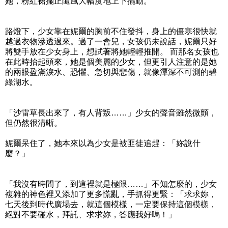
她，粉紅裙擺正隨風大幅度地上下擺動。
路燈下，少女靠在妮爾的胸前不住發抖，身上的僵寒很快就
越過衣物滲透過來。過了一會兒，女孩仍未說話，妮爾只好
將雙手放在少女身上，想試著將她輕輕推開。 而那名女孩也
在此時抬起頭來，她是個美麗的少女，但更引人注意的是她
的兩眼盈滿淚水、恐懼、急切與悲傷，就像潭深不可測的碧
綠湖水。
「沙雷草長出來了，有人背叛……」少女的聲音雖然微顫，
但仍然很清晰。
妮爾呆住了，她本來以為少女是被匪徒追趕：「妳說什
麼？」
「我沒有時間了，到這裡就是極限……」不知怎麼的，少女
複雜的神色裡又添加了更多慌亂，手抓得更緊：「求求妳，
七天後到時代廣場去，就這個模樣，一定要保持這個模樣，
絕對不要碰水，拜託、求求妳，答應我好嗎！」