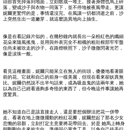
頭部首先掉落到地面，立刻散成一堆土。接著身體也馬上碎
落，變成沙子與衣物一同落下，並不停地被夜風帶走。更讓
妮爾更驚愕的是，事情還沒完。在風讓一切都消逝之前，沙
上突然生出一道嫩芽，就這麼詭異地向上抽生。
像是在看記錄片似的，在幾秒鐘內就長出一朵粉紅色的纖細
花朵來隨風搖曳，並用與外表完全不相襯的粗壯根部牢牢盤
住尚未被吹走的沙子。在路燈映照下，沙子微微閃著光芒，
像是涙珠一般。
看見這種畫面，妮爾只能呆立在無人的街頭，傻傻地看著眼
前的花。它就和自己的前身一樣美麗，但現在看來卻妖異無
比。妮爾仍然說不出半句話來，成為吸血鬼的這兩年來，她
以為自己已經看過夠多奇怪的東西了，但今晚這件事讓她再
度驚異。
她不知道自己是該直接走人，還是要想個辦法把花一併帶
走。看著在地上微微擺動的粉紅花瓣，妮爾想起了那名少女
悲慟的容顏，立刻打定主意要將花帶回去。於是 她馬上轉身
朝剛剛向走來的方向，準備回公寓拿工具，以免自己徒手行