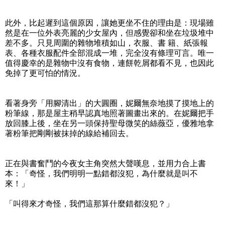
此外，比起遲到這個原因，讓她更坐不住的理由是：現場雖
然是在一位外表亮麗的少女屋內，但感覺卻和坐在垃圾堆中
差不多。只見周圍的雜物堆積如山，衣服、書 籍、紙張報
表、各種衣服配件全部混成一堆，完全沒有條理可言。唯一
值得慶幸的是雜物中沒有食物，連餅乾屑都看不見，也因此
免掉了更可怕的情況。
看著身旁「用腳清出」的大圓圈，妮爾無奈地摸了摸地上的
粉筆線，那是屋主稍早認真地照著圖畫出來的。在妮爾把手
放回膝上後，坐在另一頭保持聖母微笑的絲薇亞，優雅地拿
著粉筆把剛剛被抹掉的線給補回去。
正在與書奮鬥的今夜女主角突然大聲嘆息，並用力合上書
本：「奇怪，我們明明一點錯都沒犯，為什麼就是叫不
來！」
「叫得來才奇怪，我們這那算什麼錯都沒犯？」