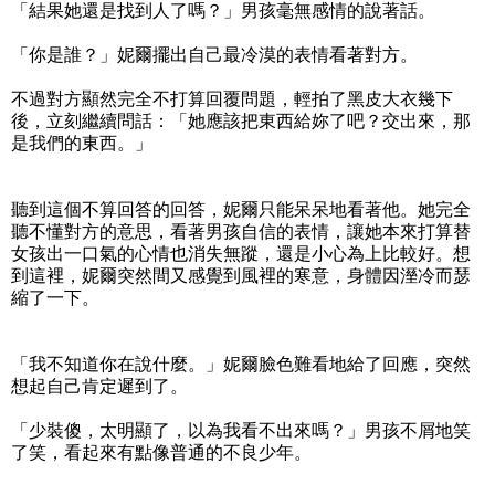
「結果她還是找到人了嗎？」男孩毫無感情的說著話。
「你是誰？」妮爾擺出自己最冷漠的表情看著對方。
不過對方顯然完全不打算回覆問題，輕拍了黑皮大衣幾下
後，立刻繼續問話：「她應該把東西給妳了吧？交出來，那
是我們的東西。」
聽到這個不算回答的回答，妮爾只能呆呆地看著他。她完全
聽不懂對方的意思，看著男孩自信的表情，讓她本來打算替
女孩出一口氣的心情也消失無蹤，還是小心為上比較好。想
到這裡，妮爾突然間又感覺到風裡的寒意，身體因溼冷而瑟
縮了一下。
「我不知道你在說什麼。」妮爾臉色難看地給了回應，突然
想起自己肯定遲到了。
「少裝傻，太明顯了，以為我看不出來嗎？」男孩不屑地笑
了笑，看起來有點像普通的不良少年。