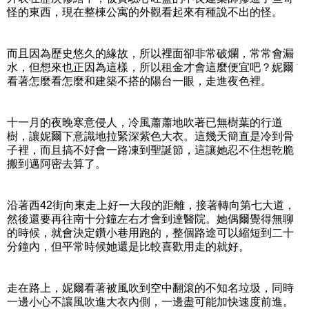
怪的東西，現在整棟公寓的外觀看起來有種說不出的怪。
而且因為歷史悠久的緣故，所以裡面卻非常破爛，常常會漏
水，但想來也正因為這樣，所以租金才會這麼便宜吧？妮爾
看著怎麼看怎麼和建築不搭的陽台一眼，走進夜色裡。
十一月的夜晚寒意侵人，冷風蕭蕭地吹著已無樹葉的行道
樹，讓妮爾下意識地拉緊深紫色大衣。這幾天簡直是冷到骨
子裡，而且搞不好會一路凍到聖誕節，這讓她忍不住想乾脆
搬到邁阿密去算了。
沿著西42街向東走上好一大段的距離，接著轉向第七大道，
然後還要再往南十分鐘左右才會到達醫院。她偶爾覺得無聊
的時候，就會決定鑽小巷用跑的，整個路途可以縮短到二十
分鐘內，但平常時候她還是比較喜歡用走的就好。
走在路上，妮爾看著被風吹到空中翻滾的不知名垃圾，同時
一邊小心不讓風吹進大衣內側，一邊盡可能加快速度前進。