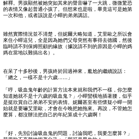
解釋。男孩顯然被她突如其來的聲音嚇了一大跳，微微驚恐
的表情又像起普通小孩了。但想來也是啦，畢竟這可是她第
一次和他，或者該說是小蟬的弟弟講話。
雖然實際情況並不清楚，但妮爾大略知道，艾里歐之所以會
來住小蟬這兒，全是因為她們父母突然有事得去德國，然後
臨時請不到保姆照顧的緣故（據說請不到的原因是小蟬的媽
媽在當地以難搞出名）。
在呆了十多秒後，男孩終於回過神來，尷尬的繼續說話：
「總之，一樣不是十六歲……」
「哼，吸血鬼年齡的計算方法本來就和我們不一樣，你怎麼
知道她就不是十六歲的吸血鬼？」小蟬蠻橫地插著腰，似乎
是挺欣賞自己弟弟不安的表情。妮爾甚至有些懷疑小蟬一開
始就是要嚇艾里歐，才會在今晚把她拖來。再說，不管她怎
麼算，都沒辦法把自己的年紀算成十六歲啊！
「好，先別討論吸血鬼的問題，討論我吧，我要怎麼算？」