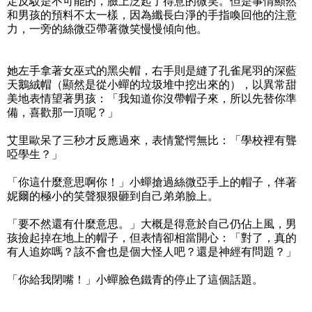
定反駁是不可能的，臉上泛起了得意的微笑。但是事情顯然
和男孩的預料不太一樣，因為纖長白淨的手指喚回他的注意
力，一旁的絲微亞帶著微笑慢慢傾向他。
她左手拿著女巫式的黑尖帽，右手則是縫了孔雀尾羽的深藍
天鵝絨帽（顯然是從小蟬的垃圾堆中挖出來的），以異常甜
美地表情望著男孩：「我知道你沒帶帽子來，所以先替你準
備，喜歡那一頂呢？」
艾里歐呆了三秒才反應過來，表情驚愕無比：「學校裡有聾
啞學生？」
「你這什麼意思啊你！」小蟬搶過絲微亞手上的帽子，伴著
妮爾的極小的笑聲狠狠砸到自己弟弟臉上。
「要不然還有什麼意思。」大概是得意於自己仍佔上風，男
孩撿起掉在地上的帽子，但表情卻相當開心：「對了，真的
有人追妳嗎？該不會也是個大怪人吧？還是神經有問題？」
「你給我閉嘴！」小蟬臉色鐵青的停止了這個話題。