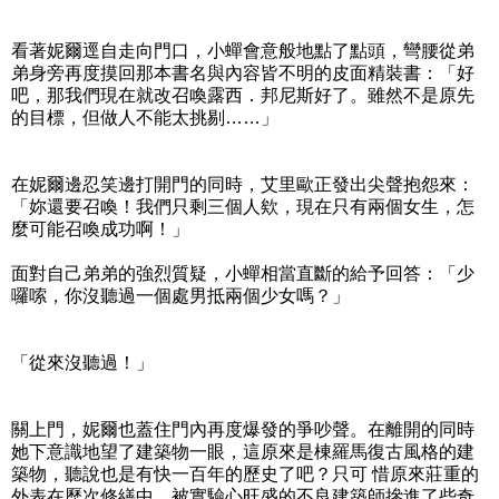
看著妮爾逕自走向門口，小蟬會意般地點了點頭，彎腰從弟
弟身旁再度摸回那本書名與內容皆不明的皮面精裝書：「好
吧，那我們現在就改召喚露西．邦尼斯好了。雖然不是原先
的目標，但做人不能太挑剔……」
在妮爾邊忍笑邊打開門的同時，艾里歐正發出尖聲抱怨來：
「妳還要召喚！我們只剩三個人欸，現在只有兩個女生，怎
麼可能召喚成功啊！」
面對自己弟弟的強烈質疑，小蟬相當直斷的給予回答：「少
囉嗦，你沒聽過一個處男抵兩個少女嗎？」
「從來沒聽過！」
關上門，妮爾也蓋住門內再度爆發的爭吵聲。在離開的同時
她下意識地望了建築物一眼，這原來是棟羅馬復古風格的建
築物，聽說也是有快一百年的歷史了吧？只可 惜原來莊重的
外表在歷次修繕中，被實驗心旺盛的不良建築師摻進了些奇