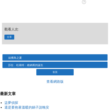
觀看人次:
分享
姑獲鳥之夏
莎拉．杜南特：維納斯的誕生
首頁
查看網路版
最新文章
盜夢偵探
還是要抱著溫暖的鍋子說晚安