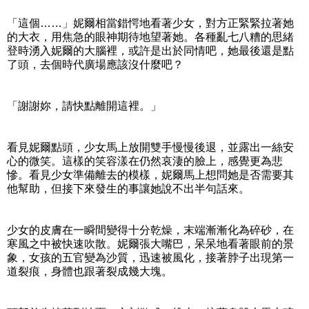
「這個……」妮爾相當錯愕地看著少女，對方正緊緊拉著她
的大衣，用焦急的眼神期待地望著她。各種亂七八糟的思緒
登時湧入妮爾的大腦裡，或許是出於同情吧，她最後還是點
了頭，去個時代廣場應該沒什麼吧？
「謝謝妳，請快點離開這裡。」
看見妮爾點頭，少女馬上放開雙手慢慢後退，並露出一絲安
心的微笑。這樣的笑容漾在仍然哀淒的臉上，感覺更為悲
慘。看見少女準備離去的模樣，妮爾馬上想問她是否需要其
他幫助，但接下來發生的事讓她說不出半句話來。
少女的皮膚在一瞬間變得十分乾燥，末端漸漸化為碎砂，在
寒風之中被快速吹散。妮爾張大嘴巴，呆呆地看著眼前的景
象，女孩的五官變為沙質，迅速被風化，接著脖子出現第一
道裂痕，身體也跟著裂成幾大塊。