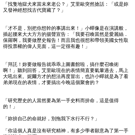
「找隻地獄犬來當未來老公？」艾里歐突然搶話：「或是妳
又發神經想找古代寶藏了？」
「才不是，別把你想幹的事講出來！」小蟬像是在演講般，
插起腰來大大方方的揚聲宣告：「我要召喚當然是愛麗絲．
保羅啊，我要做歷史報告！而且我也很想和帶領美國女性取
得投票權的偉人見面，這一定很有趣！」
「拜託！妳要做報告就乖乖上圖書館啦，搞什麼召喚術
啊！」聽到回答，艾里歐現在的表情簡直要氣暈過去，馬上
大吼出來。妮爾方才的想法再度冒出，也許小蟬就是為了看
弟弟現在的表情，才要搞出今晚這個聚會的？
「研究歷史的人當然要為第一手史料而拚命，這是值得
的！」
「妳拚自己的命就好，別拖我下水行不行？」
「你這個人真是沒有研究精神，有多少學者願意為了第一手