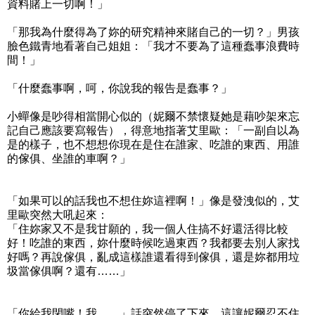
資料賭上一切啊！」
「那我為什麼得為了妳的研究精神來賭自己的一切？」男孩
臉色鐵青地看著自己姐姐：「我才不要為了這種蠢事浪費時
間！」
「什麼蠢事啊，呵，你說我的報告是蠢事？」
小蟬像是吵得相當開心似的（妮爾不禁懷疑她是藉吵架來忘
記自己應該要寫報告），得意地指著艾里歐：「一副自以為
是的樣子，也不想想你現在是住在誰家、吃誰的東西、用誰
的傢俱、坐誰的車啊？」
「如果可以的話我也不想住妳這裡啊！」像是發洩似的，艾
里歐突然大吼起來：
「住妳家又不是我甘願的，我一個人住搞不好還活得比較
好！吃誰的東西，妳什麼時候吃過東西？我都要去別人家找
好嗎？再說傢俱，亂成這樣誰還看得到傢俱，還是妳都用垃
圾當傢俱啊？還有……」
「你給我閉嘴！我……」話突然停了下來，這讓妮爾忍不住