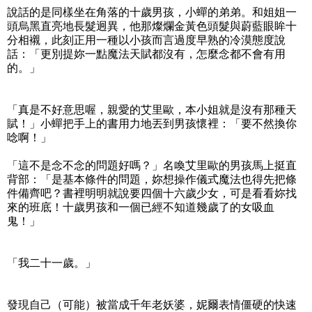
說話的是同樣坐在角落的十歲男孩，小蟬的弟弟。和姐姐一
頭烏黑直亮地長髮迥異，他那燦爛金黃色頭髮與蔚藍眼眸十
分相襯，此刻正用一種以小孩而言過度早熟的冷漠態度說
話：「更別提妳一點魔法天賦都沒有，怎麼念都不會有用
的。」
「真是不好意思喔，親愛的艾里歐，本小姐就是沒有那種天
賦！」小蟬把手上的書用力地丟到男孩懷裡：「要不然換你
唸啊！」
「這不是念不念的問題好嗎？」名喚艾里歐的男孩馬上挺直
背部：「是基本條件的問題，妳想操作儀式魔法也得先把條
件備齊吧？書裡明明就說要四個十六歲少女，可是看看妳找
來的班底！十歲男孩和一個已經不知道幾歲了的女吸血
鬼！」
「我二十一歲。」
發現自己（可能）被當成千年老妖婆，妮爾表情僵硬的快速