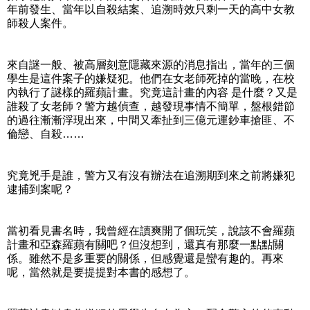
年前發生、當年以自殺結案、追溯時效只剩一天的高中女教
師殺人案件。
來自謎一般、被高層刻意隱藏來源的消息指出，當年的三個
學生是這件案子的嫌疑犯。他們在女老師死掉的當晚，在校
內執行了謎樣的羅蘋計畫。究竟這計畫的內容 是什麼？又是
誰殺了女老師？警方越偵查，越發現事情不簡單，盤根錯節
的過往漸漸浮現出來，中間又牽扯到三億元運鈔車搶匪、不
倫戀、自殺……
究竟兇手是誰，警方又有沒有辦法在追溯期到來之前將嫌犯
逮捕到案呢？
當初看見書名時，我曾經在讀爽開了個玩笑，說該不會羅蘋
計畫和亞森羅蘋有關吧？但沒想到，還真有那麼一點點關
係。雖然不是多重要的關係，但感覺還是蠻有趣的。再來
呢，當然就是要提提對本書的感想了。