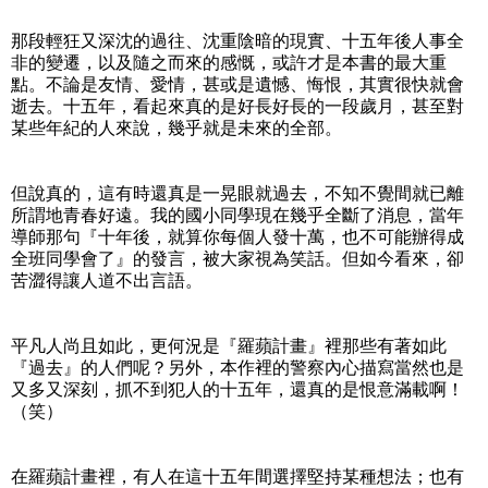
那段輕狂又深沈的過往、沈重陰暗的現實、十五年後人事全
非的變遷，以及隨之而來的感慨，或許才是本書的最大重
點。不論是友情、愛情，甚或是遺憾、悔恨，其實很快就會
逝去。十五年，看起來真的是好長好長的一段歲月，甚至對
某些年紀的人來說，幾乎就是未來的全部。
但說真的，這有時還真是一晃眼就過去，不知不覺間就已離
所謂地青春好遠。我的國小同學現在幾乎全斷了消息，當年
導師那句『十年後，就算你每個人發十萬，也不可能辦得成
全班同學會了』的發言，被大家視為笑話。但如今看來，卻
苦澀得讓人道不出言語。
平凡人尚且如此，更何況是『羅蘋計畫』裡那些有著如此
『過去』的人們呢？另外，本作裡的警察內心描寫當然也是
又多又深刻，抓不到犯人的十五年，還真的是恨意滿載啊！
（笑）
在羅蘋計畫裡，有人在這十五年間選擇堅持某種想法；也有