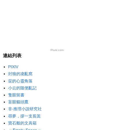
Plurk.com
連結列表
PIXIV
封狼的凌亂窩
栞的心靈角落
小云的隨便亂記
隻眼留書
盲眼貓頭鷹
非‧推理小說研究社
尋夢，撐一支長篙
寶石般的文具箱
.:: Empty Space ::.