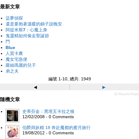
最新文章
盜夢偵探
還是要抱著溫暖的鍋子說晚安
阿提米斯7：心魔上身
鬼靈精如何偷走聖誕節
門
Blue
人質卡農
魔女宅急便
蘿絲瑪麗的兒子
弟之夫
編號 1-10, 總共: 1949
◂
▸
ⓦ Recent Posts
隨機文章
史蒂芬金：黑塔五卡拉之狼
12/02/2008 - 0 Comments
伯爵與妖精 18 奔赴魔都的蜜月旅行
19/08/2012 - 0 Comments