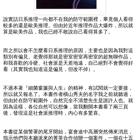
說實話日系推理一向都不在我的防守範圍裡，畢竟個人看得
較多的還是歐美推理。但由於近年推理作品大爆炸，所以就
算是歐美作品，我也已經不敢說自己看得算多了。
而之所以會不怎麼看日系推理的原因，主要也是因為我對這
類別有偏見。老覺得那就是密室密室再密室的超無聊作品，
和我喜歡的冷硬、社會派是天差地遠，自己絕對不會覺得好
看（其實我也知道這是偏見，但改不掉）。
不過本著『細菌窗簾與人生』的精神，有試閱就一定要接，
所以就又報名了。本書作者橫山秀夫的名字我之前就聽過，
但由於在防守範圍外，自然完全不清楚先生是誰許人也。就
因為這樣，各位自然可以想像，當我翻開本書看了兩三頁
後，發現這是社會派推理時，內心有多驚喜。
本書從某個警署的尾牙開始，宴會途中高層突然傳來消息，
指示他們與本廳派來的菁英合作偵辦一個案件，一個在十五