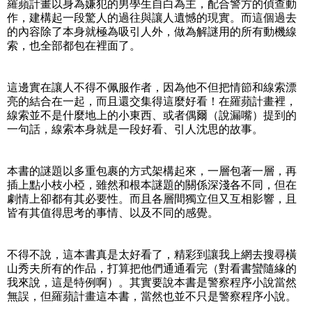
羅蘋計畫以身為嫌犯的男學生自白為主，配合警方的偵查動
作，建構起一段驚人的過往與讓人遺憾的現實。而這個過去
的內容除了本身就極為吸引人外，做為解謎用的所有動機線
索，也全部都包在裡面了。
這邊實在讓人不得不佩服作者，因為他不但把情節和線索漂
亮的結合在一起，而且還交集得這麼好看！在羅蘋計畫裡，
線索並不是什麼地上的小東西、或者偶爾（說漏嘴）提到的
一句話，線索本身就是一段好看、引人沈思的故事。
本書的謎題以多重包裹的方式架構起來，一層包著一層，再
插上點小枝小椏，雖然和根本謎題的關係深淺各不同，但在
劇情上卻都有其必要性。而且各層間獨立但又互相影響，且
皆有其值得思考的事情、以及不同的感覺。
不得不說，這本書真是太好看了，精彩到讓我上網去搜尋橫
山秀夫所有的作品，打算把他們通通看完（對看書蠻隨緣的
我來說，這是特例啊）。其實要說本書是警察程序小說當然
無誤，但羅蘋計畫這本書，當然也並不只是警察程序小說。