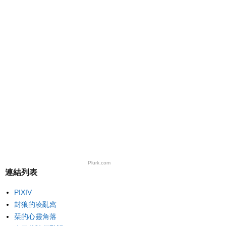
Plurk.com
連結列表
PIXIV
封狼的凌亂窩
栞的心靈角落