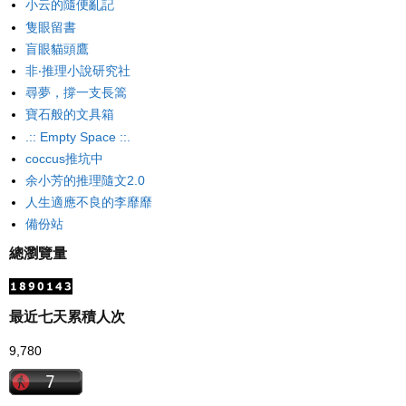
小云的隨便亂記
隻眼留書
盲眼貓頭鷹
非‧推理小說研究社
尋夢，撐一支長篙
寶石般的文具箱
.:: Empty Space ::.
coccus推坑中
余小芳的推理隨文2.0
人生適應不良的李靡靡
備份站
總瀏覽量
最近七天累積人次
9,780