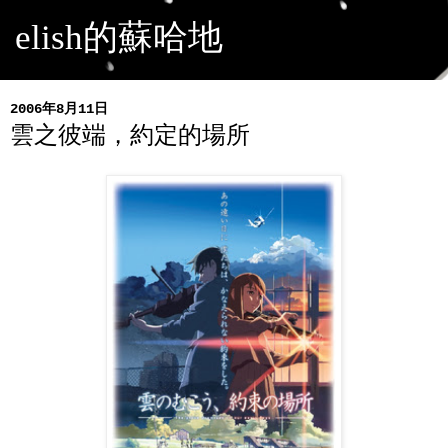
elish的蘇哈地
2006年8月11日
雲之彼端，約定的場所