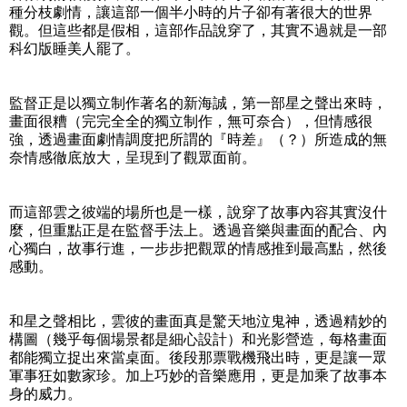
種分枝劇情，讓這部一個半小時的片子卻有著很大的世界
觀。但這些都是假相，這部作品說穿了，其實不過就是一部
科幻版睡美人罷了。
監督正是以獨立制作著名的新海誠，第一部星之聲出來時，
畫面很糟（完完全全的獨立制作，無可奈合），但情感很
強，透過畫面劇情調度把所謂的『時差』（？）所造成的無
奈情感徹底放大，呈現到了觀眾面前。
而這部雲之彼端的場所也是一樣，說穿了故事內容其實沒什
麼，但重點正是在監督手法上。透過音樂與畫面的配合、內
心獨白，故事行進，一步步把觀眾的情感推到最高點，然後
感動。
和星之聲相比，雲彼的畫面真是驚天地泣鬼神，透過精妙的
構圖（幾乎每個場景都是細心設計）和光影營造，每格畫面
都能獨立捉出來當桌面。後段那票戰機飛出時，更是讓一眾
軍事狂如數家珍。加上巧妙的音樂應用，更是加乘了故事本
身的威力。