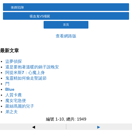
衝鋒陷陣
吸血鬼VS殭屍
首頁
查看網路版
最新文章
盜夢偵探
還是要抱著溫暖的鍋子說晚安
阿提米斯7：心魔上身
鬼靈精如何偷走聖誕節
門
Blue
人質卡農
魔女宅急便
蘿絲瑪麗的兒子
弟之夫
編號 1-10, 總共: 1949
◂
▸