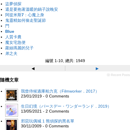
盜夢偵探
還是要抱著溫暖的鍋子說晚安
阿提米斯7：心魔上身
鬼靈精如何偷走聖誕節
門
Blue
人質卡農
魔女宅急便
蘿絲瑪麗的兒子
弟之夫
編號 1-10, 總共: 1949
◂
▸
ⓦ Recent Posts
隨機文章
我曾侍候過庫柏力克（Filmworker．2017）
23/01/2019 - 0 Comments
生日幻境（バースデー・ワンダーランド．2019）
13/05/2021 - 2 Comments
邪惡玩偶城 1 熊偵探的黑名單
30/11/2009 - 0 Comments