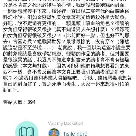
於是本著置之死地於後生的心情，我始設想最糟糕的封面。
一開始想就停不下來，腦袋裡一直出現二零年代的白爛通俗
科幻小說，例如金髮爆乳美女拿著死光槍追殺外星大魷魚。
好吧，說不定還有更糟的，一顆鬼頭！噴血的角色？很醜的
女角但穿得很破又很少（真不知道男人在想什麼）？很漂亮
的女角但穿得很破又很少？（比前面好一點，但也好不到那
去）古墓奇兵？絕戰異世界？最慘最慘的，沒有穿？（雖然
說這點是不至於啦……） 老實說，我一直以為這篇小說主要
的對象應該是喜歡帶點精緻、輕鬆的作品的讀者。但封面要
是很詭異的話，我還真不知道拿起書來的讀者會不會有被騙
的感覺（本文無打戲），因為可能和他們預期想要看到的東
西不一樣。會不會反而讓本文真正要吸引的讀者望之卻步
呢？ 不過我很難和專業人員插嘴吧。 所以，繼續惡毒地想著
自己的封面好了，置之死地而後生，大家一起來想很可怕的
封面吧。
舊站人氣：394