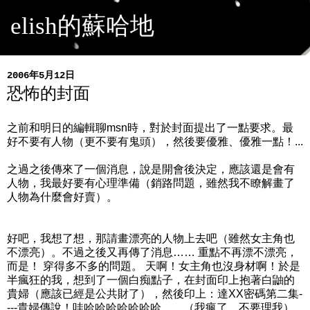
elish的蘇哈地
2006年5月12日
恐怖的封面
之前和明日的編輯聊msn時，對於封面提出了一點要求。最
好不要有人物（更不要有鬼頭），然後要優雅、優雅一點！...
之過之後傳來了一個消息，說是開會後決定，應該還是會有
人物，我最好要有心理準備（銷路問題，雖然我不瞭解畫了
人物為什麼會好賣）。
好吧，我想了想，那請畫漂亮的人物上去吧（雖然女主角也
不漂亮）。不過之後又再傳了消息…… 重點不再漂不漂亮，
而是！ 穿得多不多的問題。 天啊！女主角也沒身材啊！於是
半瘋狂的我，想到了一個白痴點子，在封面印上抱著白鼬的
貴婦（應該已經是公共財了），然後印上：達XX密碼第二集-
---貴婦傳說！哇哈哈哈哈哈哈哈……（我瘋了，不要理我）