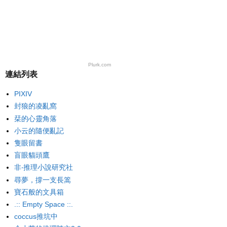
Plurk.com
連結列表
PIXIV
封狼的凌亂窩
栞的心靈角落
小云的隨便亂記
隻眼留書
盲眼貓頭鷹
非‧推理小說研究社
尋夢，撐一支長篙
寶石般的文具箱
.:: Empty Space ::.
coccus推坑中