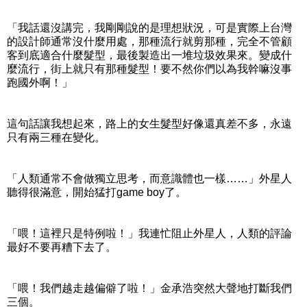
「我話還沒講完，我剛剛說的是理想狀況，可是實際上台灣
的設計師通常沒什麼用處，那種流行就剪那種，完全不管顧
客到底適合什麼髮型，最後製造出一堆垃圾效果來。變成什
麼流行，街上就只有那種髮型！要不然你們以為我幹嘛沒事
跑國外啊！」
這句話讓我想起來，路上的女生髮型好像還真差不多，永遠
只有兩三種在變化。
「人類通常不會做獨立思考，而意識體也一樣……」外星人
聽得很滿意，開始猛打game boy了。
「喂！這裡只是特例啦！」我連忙阻止外星人，人類的評論
最好不要再糟下去了。
「喂！我們越走越偏僻了啦！」金承浩突然大聲地打斷我們
三個。