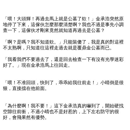
「喂！大頭輝！再過去馬上就是公墓了欸！」金承浩突然原
地停了下來，這傢伙怎麼那麼清楚啊？我也不過是事先小調
查一下，這傢伙才剛來竟然就知道再過去是公墓？
「啊？是嗎？我不知道欸。」只能裝傻了，我是真的對這裡
不太熟啊，只知道往這裡走過去就是覆鼎金公墓而已。
「我看我們不要過去了，還是回去檢查一下有沒有光學迷彩
好了。」現在金承浩馬上往回走。
「喂！不准回頭，快到了，乖乖給我往前走！」小晴倒是很
狠，直接擋在他前面。
「為什麼啊！我不要！」這下金承浩真的嚇到了，開始硬找
空隙往前衝，不過小晴也不是好惹的，上下左右防守的很
好，會飛果然有優勢。