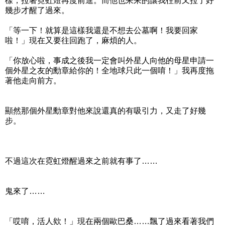
樣，拉著霓虹燈再度前進。而他也呆呆的讓我往前又拉了好
幾步才醒了過來。
「等一下！就算是這樣我還是不想去公墓啊！我要回家
啦！」現在又要往回跑了，麻煩的人。
「你放心啦，事成之後我一定會叫外星人向他的母星申請一
個外星之友的勳章給你的！全地球只此一個唷！」我再度拖
著他走向前方。
顯然那個外星勳章對他來說還真的有吸引力，又走了好幾
步。
不過這次在霓虹燈醒過來之前就有事了……
鬼來了……
「哎唷，活人欸！」現在兩個歐巴桑……飄了過來看著我們