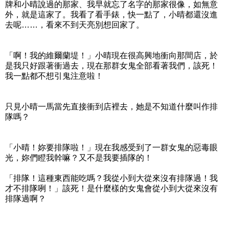
牌和小晴說過的那家、我早就忘了名字的那家很像，如無意
外，就是這家了。我看了看手錶，快一點了，小晴都還沒進
去呢……，看來不到天亮別想回家了。
「啊！我的維爾蘭堤！」小晴現在很高興地衝向那間店，於
是我只好跟著衝過去，現在那群女鬼全部看著我們，該死！
我一點都不想引鬼注意啦！
只見小晴一馬當先直接衝到店裡去，她是不知道什麼叫作排
隊嗎？
「小晴！妳要排隊啦！」現在我感受到了一群女鬼的惡毒眼
光，妳們瞪我幹嘛？又不是我要插隊的！
「排隊！這種東西能吃嗎？我從小到大從來沒有排隊過！我
才不排隊咧！」該死！是什麼樣的女鬼會從小到大從來沒有
排隊過啊？