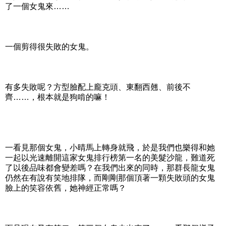
了一個女鬼來……
一個剪得很失敗的女鬼。
有多失敗呢？方型臉配上龐克頭、東翻西翹、前後不
齊……，根本就是狗啃的嘛！
一看見那個女鬼，小晴馬上轉身就飛，於是我們也樂得和她
一起以光速離開這家女鬼排行榜第一名的美髮沙龍，難道死
了以後品味都會變差嗎？在我們出來的同時，那群長龍女鬼
仍然在有說有笑地排隊，而剛剛那個頂著一顆失敗頭的女鬼
臉上的笑容依舊，她神經正常嗎？