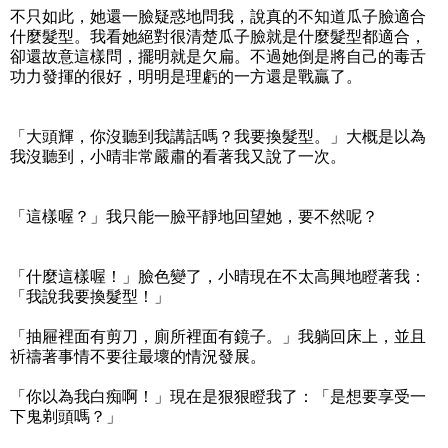
不只如此，她還一臉疑惑地問我，說真的不知道瓜子臉適合
什麼髮型。我看她絕對很清楚瓜子臉就是什麼髮型都適合，
卻還故意這樣問，擺明就是欠扁。不過她倒是將自己的毒舌
功力發揮的很好，明明是理虧的一方還是戰贏了。
「大頭輝，你沒聽到我講話嗎？我要換髮型。」大概是以為
我沒聽到，小晴非常嚴肅的看著我又說了一次。
「這樣喔？」我只能一臉平靜地回望她，要不然呢？
「什麼這樣喔！」臉色變了，小晴現在不太高興地瞪著我：
「我說我要換髮型！」
「抽屜裡面有剪刀，廁所裡面有鏡子。」我躺回床上，並且
祈禱著事情不要往最壞的情況發展。
「你以為我白痴啊！」現在是狠狠瞪我了：「是想要享受一
下鬼剃頭嗎？」