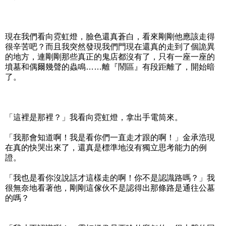
現在我們看向霓虹燈，臉色還真蒼白，看來剛剛他應該走得
很辛苦吧？而且我突然發現我們門現在還真的走到了個詭異
的地方，連剛剛那些真正的鬼店都沒有了，只有一座一座的
墳墓和偶爾幾聲的蟲鳴……離『鬧區』有段距離了，開始暗
了。
「這裡是那裡？」我看向霓虹燈，拿出手電筒來。
「我那會知道啊！我是看你們一直走才跟的啊！」金承浩現
在真的快哭出來了，還真是標準地沒有獨立思考能力的例
證。
「我也是看你沒說話才這樣走的啊！你不是認識路嗎？」我
很無奈地看著他，剛剛這傢伙不是認得出那條路是通往公墓
的嗎？