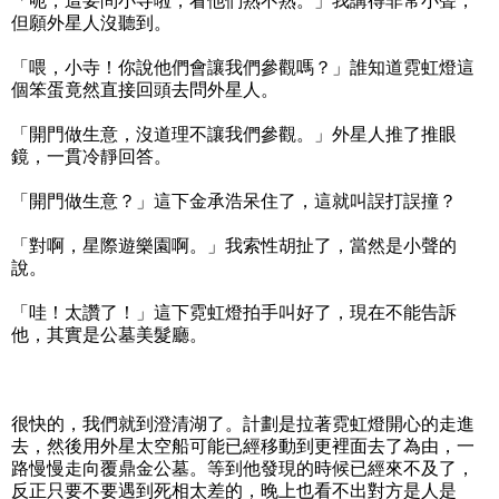
「呃，這要問小寺啦，看他們熟不熟。」我講得非常小聲，
但願外星人沒聽到。
「喂，小寺！你說他們會讓我們參觀嗎？」誰知道霓虹燈這
個笨蛋竟然直接回頭去問外星人。
「開門做生意，沒道理不讓我們參觀。」外星人推了推眼
鏡，一貫冷靜回答。
「開門做生意？」這下金承浩呆住了，這就叫誤打誤撞？
「對啊，星際遊樂園啊。」我索性胡扯了，當然是小聲的
說。
「哇！太讚了！」這下霓虹燈拍手叫好了，現在不能告訴
他，其實是公墓美髮廳。
很快的，我們就到澄清湖了。計劃是拉著霓虹燈開心的走進
去，然後用外星太空船可能已經移動到更裡面去了為由，一
路慢慢走向覆鼎金公墓。等到他發現的時候已經來不及了，
反正只要不要遇到死相太差的，晚上也看不出對方是人是