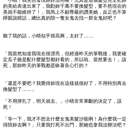
「小晴！我突然發現妳好漂亮喔！尤其是這個髮型完全把妳
的美給表達出來了，我勸妳千萬不要換髮型，要不然現在的
美就不能維持了！」我馬上不顧尊嚴的讚美她，反正也不算
睜眼說瞎話，總比真的陪一隻女鬼去找一群女鬼好吧？
聽了我的話，小晴似乎很高興，太好了……
「我當然知道我現在很漂亮，但經過昨天的筆戰後，我更確
定瓜子臉是配什麼髮型都好看的，所以啦。當然要去！」該
死，那妳昨天的筆戰都是昧著良心打的？
「還是不要吧？我覺得妳現在這樣就很好了，不用特別再去
換髮型了……」
「不用掙扎了，明天就去。」小晴非常果斷的決定了，該
死！
「等一下，我才不想去什麼女鬼美髮沙龍咧！為什麼我一定
得陪妳去啊？」只要我打死不出門，那她也拿我沒辦法吧？