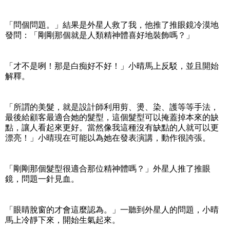
「問個問題。」結果是外星人救了我，他推了推眼鏡冷漠地
發問：「剛剛那個就是人類精神體喜好地裝飾嗎？」
「才不是咧！那是白痴好不好！」小晴馬上反駁，並且開始
解釋。
「所謂的美髮，就是設計師利用剪、燙、染、護等等手法，
最後給顧客最適合她的髮型，這個髮型可以掩蓋掉本來的缺
點，讓人看起來更好。當然像我這種沒有缺點的人就可以更
漂亮！」小晴現在可能以為她在發表演講，動作很誇張。
「剛剛那個髮型很適合那位精神體嗎？」外星人推了推眼
鏡，問題一針見血。
「眼睛脫窗的才會這麼認為。」一聽到外星人的問題，小晴
馬上冷靜下來，開始生氣起來。