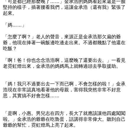
「可是都已經那麼晚了……」金承浩的媽媽看起來還是一臉
堅持的樣子，插著腰看我們，這讓金承浩（還有我）緊張了
起來。
「媽……」
「怎麼了啊？」老人的聲音，來源正是金承浩那欠扁的爺
爺，他現在捧著一碗飯邊吃邊走出來。不過都幾點了他還在
吃飯？
「啊！爸！你也念念浩浩啊，這麼晚了還要出去。」一看見
老霓虹燈出來，金承浩的媽媽馬上就轉過頭去爭取援助。
「媽！我只不過要出去一下而已啊，不會怎樣的啦！」金承
浩現在非常認真地看著他的母親，害得我突然非常不好意
思，其實搞不好會怎樣……
「是啊，小惠。男兒志在四方，長大了就應該讓他四處闖闖
啦。」金承浩的爺爺在吃魯蛋，話講得非常偉大。聽到自己
爺爺的幫忙，霓虹燈馬上亮了起來。