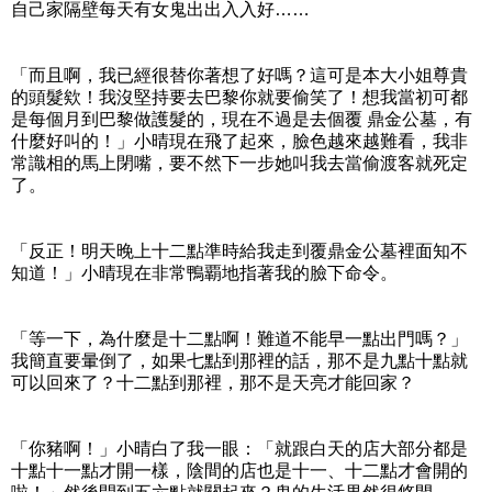
自己家隔壁每天有女鬼出出入入好……
「而且啊，我已經很替你著想了好嗎？這可是本大小姐尊貴
的頭髮欸！我沒堅持要去巴黎你就要偷笑了！想我當初可都
是每個月到巴黎做護髮的，現在不過是去個覆 鼎金公墓，有
什麼好叫的！」小晴現在飛了起來，臉色越來越難看，我非
常識相的馬上閉嘴，要不然下一步她叫我去當偷渡客就死定
了。
「反正！明天晚上十二點準時給我走到覆鼎金公墓裡面知不
知道！」小晴現在非常鴨覇地指著我的臉下命令。
「等一下，為什麼是十二點啊！難道不能早一點出門嗎？」
我簡直要暈倒了，如果七點到那裡的話，那不是九點十點就
可以回來了？十二點到那裡，那不是天亮才能回家？
「你豬啊！」小晴白了我一眼：「就跟白天的店大部分都是
十點十一點才開一樣，陰間的店也是十一、十二點才會開的