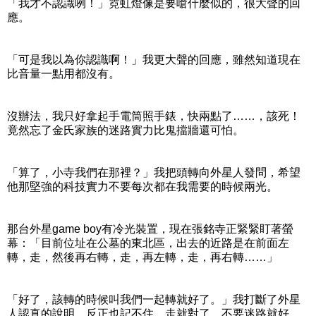
「我才不認識咧！」霓虹燈像是要嗆什麼似的，很大聲的回
應。
「可是我以為你認識啊！」我更大聲的回應，雖然知道現在
比音量一點用都沒有。
沒辦法，我只好拿起手電筒照手錶，快兩點了……，該死！
竟然忘了金氏家族的迷路實力比鬼擋牆還可怕。
「算了，小寺我們在那裡？」我把頭轉向外星人發問，希望
他那堅強的科技實力不要每次都在我需要的時候兩光。
那台外星game boy有冷光裝置，現在張銘寺正緊緊盯著螢
幕：「目前位址在公墓的東北區，出去的近路是在前面左
轉，走，然後再右轉，走，再左轉，走，再右轉……」
「好了，該轉的時候叫我們一起轉就好了。」我打斷了外星
人認真的說明，反正也記不住，走就對了，不要迷路就好