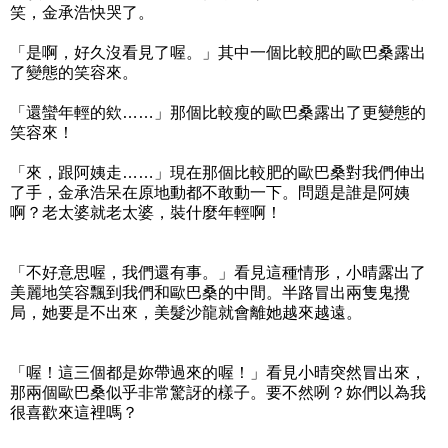
笑，金承浩快哭了。
「是啊，好久沒看見了喔。」其中一個比較肥的歐巴桑露出
了變態的笑容來。
「還蠻年輕的欸……」那個比較瘦的歐巴桑露出了更變態的
笑容來！
「來，跟阿姨走……」現在那個比較肥的歐巴桑對我們伸出
了手，金承浩呆在原地動都不敢動一下。問題是誰是阿姨
啊？老太婆就老太婆，裝什麼年輕啊！
「不好意思喔，我們還有事。」看見這種情形，小晴露出了
美麗地笑容飄到我們和歐巴桑的中間。半路冒出兩隻鬼攪
局，她要是不出來，美髮沙龍就會離她越來越遠。
「喔！這三個都是妳帶過來的喔！」看見小晴突然冒出來，
那兩個歐巴桑似乎非常驚訝的樣子。要不然咧？妳們以為我
很喜歡來這裡嗎？