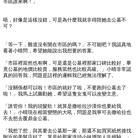
市區誰來啊！」
唔，好像是這樣沒錯，可是為什麼我就非得陪她去公墓不
可？
「等一下，難道沒有開在市區的嗎？」不可能吧？我認真地
看著小晴問，希望她能說出我想要的答案。
「市區裡當然也有啊，可是還是公墓裡那家口碑比較好，畢
竟公墓的地價比較貴，服務當然也比較高級。」小晴非常認
真的回答我，問題是話裡的邏輯我已經無法理解了。
「沒關係都可以啦！市區的就好了啦，不要跑到公墓去了
啦！」我馬上試圖勸她，希望這隻女鬼可以改變主意。
「誰管你！我的頭髮欸！就算是撒哈拉沙漠你也要給我
去！」小晴現在相當變態的大吼，問題是我寧可去撒哈拉也
不去想去覆鼎金公墓。
「我想了想，與其要去公墓那一家，那還不如買冥紙然後找
附近的美髮店好了，算是給那家洗頭小妹增加人生經驗。」