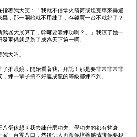
在指著我大笑：「我就不信拿火箭筒或坦克車來轟還
來轟，那一開始就不用練了，存錢買一台不就好了？
新武器大展算了，幹嘛要靠練功啊？。」我涼了她一
研發軍備就是為了成為天下第一啊。
著我大叫。
推了推眼鏡，開始看著我。拜託！那是要非常非常非
衰，練一輩子搞不好連成龍的等級都練不到。
」
王八蛋休想叫我去練什麼功夫。學功夫的都有夠衰
一家三百零八口，然後仇人再跟你培養感情讓你要殺