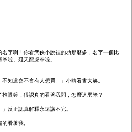
的名字啊！你看武俠小說裡的功那麼多，名字一個比
靂掌啦、殘天龍虎拳啦。
，不知道會不會有人想買。」小晴看書大笑。
了推眼鏡，很認真的看著我問，怎麼這麼笨？
！」反正認真解釋永遠講不完。
肅的看著我。