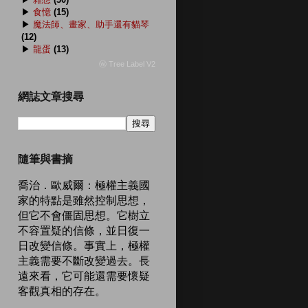
▶
食憶
(15)
▶
魔法師、畫家、助手還有貓琴
(12)
▶
龍蛋
(13)
ⓦ Tree Label V2
網誌文章搜尋
隨筆與書摘
喬治．歐威爾：極權主義國
家的特點是雖然控制思想，
但它不會僵固思想。它樹立
不容置疑的信條，並日復一
日改變信條。事實上，極權
主義需要不斷改變過去。長
遠來看，它可能還需要懷疑
客觀真相的存在。