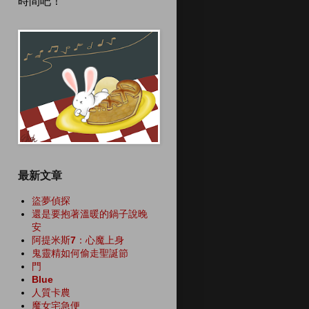
時間吧！
最新文章
盜夢偵探
還是要抱著溫暖的鍋子說晚
安
阿提米斯7：心魔上身
鬼靈精如何偷走聖誕節
門
Blue
人質卡農
魔女宅急便