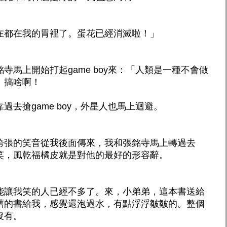
在都在我的胃裡了。蛋花已經消滅啦！」
寺馬上開始打起game boy來：「人類是一種不會做
」搞啥啊！
去搶game boy，外星人也馬上迴避。
誇張的笑音從我後面傳來，我和張銘寺馬上轉過去
笑，風乾福橘皮就是對他的最好的形容辭。
能讓我笑的人已經不多了。來，小弟弟，這本書送給
舊的書給我，感覺還泡過水，有點浮浮皺皺的。整個
沒有。