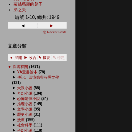
蘿絲瑪麗的兒子
弟之夫
編號 1-10, 總共: 1949
◂
▸
ⓦ Recent Posts
文章分類
▼ 展開
▶ 收合
✎ 摘要
✎ 標題
▼
與書有關
(1671)
▶
YA童書繪本
(78)
▶
傳記、回憶錄與報導文學
(131)
▶
大眾小說
(88)
▶
奇幻小說
(184)
▶
恐怖驚悚小說
(24)
▶
推理小說
(145)
▶
文學小說
(95)
▶
歷史小說
(31)
▶
漫畫
(155)
▶
社會科學
(111)
▶
科幻小說
(118)