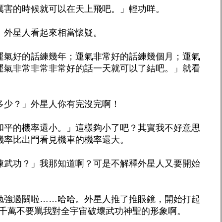
厲害的時候就可以在天上飛吧。」輕功咩。
」外星人看起來相當懷疑。
運氣好的話練幾年；運氣非常好的話練幾個月；運氣
運氣非常非常非常好的話一天就可以了結吧。」就看
多少？」外星人你有完沒完啊！
和平的機率還小。」這樣夠小了吧？其實我不好意思
機率比出門看見機車的機率還大。
練武功？」我那知道啊？可是不解釋外星人又要開始
勉強過關啦……哈哈。外星人推了推眼鏡，開始打起
龍你們千萬不要罵我對全宇宙破壞武功神聖的形象啊。