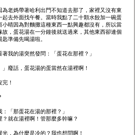
因為老媽帶著哈利出門不知道去那了，家裡又沒有東
一起去外面找午餐。當時我點了二十顆水餃加一碗蛋
而小晴因為對麵攤這種東西一點興趣都沒有，所以當
緣故，蛋花湯在一分鐘後就送過來，其他東西卻連個
湯匙準備先喝湯啦。
看著我的湯突然發問：「蛋花在那裡？」
！」廢話，蛋花湯的蛋當然在湯裡啊！
沒完！
？
我：「那蛋花在湯的那裡？」
裡？就在湯裡啊！管那麼多幹嘛？
灌光，為什麼是冷的？我也想問啊！