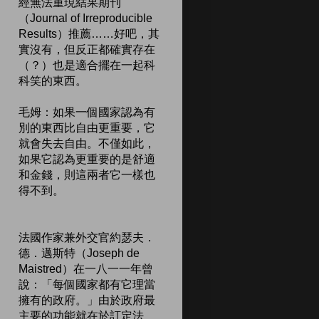
經無法重現結果期刊
（Journal of Irreproducible
Results）推薦……好吧，其
實沒有，但反正都確實存在
（？）也是適合擺在一起科
科笑的東西。
毛姆：如果一個國家認為有
別的東西比自由更重要，它
就會失去自由。不僅如此，
如果它認為更重要的是舒適
和金錢，則這兩者它一樣也
得不到。
法國作家兼外交官約瑟夫．
德．邁斯特（Joseph de
Maistred）在一八一一年曾
說：「每個國家都有它理當
擁有的政府。」由於政府最
主要的功能就在於訂定法