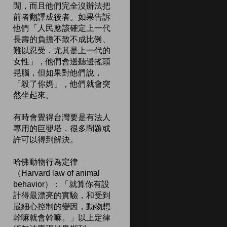
閒，而且他們完全沒辦法把
前者翻譯成後者。如果告訴
他們「人民應該確定上一代
長壽的負擔不致不成比例、
難以忍受，尤其是上一代的
女性」，他們會邊聽邊搖頭
晃腦，但如果對他們說，
「殺了你媽」，他們就會突
然坐起來。
有時會覺得台灣要是有法人
專用的巨嬰塔，很多問題或
許可以得到解決。
哈佛動物行為定律
（Harvard law of animal
behavior）：「就算你有設
計得最漂亮的實驗，和受到
最細心控制的變因，動物想
幹嘛就會幹嘛。」以上定律