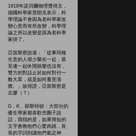
1918年諾貝爾物理獎得主，
德國科學家普朗克表示，科
學理論不會因為老科學家改
變心意而有所改變，科學理
論之所以改變是因為老科學
家掛了。
亞當斯密說過：「從事同種
生意的人很少聚在一起，甚
至連一起休閒娛樂也沒有，
雙方的對話止於如何對付一
般大眾，或是如何蓄意漲
價。」故得證，亞當斯密是
左膠（？）
G．K．卻斯特頓：大部分的
優生學家都喜歡兜圈子說
話，我指的是，如果簡短的
文字會教他們心驚肉跳，長
長的字詞則讓他們氣定神