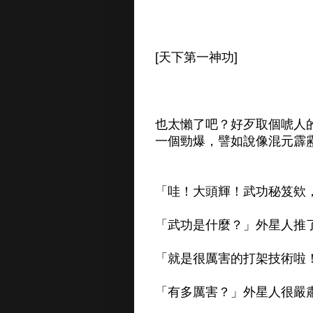
[天下第一神功]
也太懶了吧？好歹取個唬人
一個勁爆，譬如說像混元霹
「哇！大頭輝！武功秘笈欸
「武功是什麼？」外星人推
「就是很厲害的打架技術啦
「有多厲害？」外星人很嚴