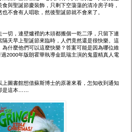
美食與聖誕節慶裝飾，只剩下空蕩蕩的清冷房子時，
然也不會有人唱歌，然後聖誕節就不會來了。
走一切，連壁爐裡的木頭都搬個一乾二淨，只留下連
當隔天早上聖誕節來臨時，人們竟然還是很快樂。這
，為什麼他們可以這麼快樂？答案可能是因為哪位維
都沒看過2000年版朗霍華執導金凱瑞主演的鬼靈精真人電
以上圖書館想借蘇斯博士的原著來看，怎知收到通知
卻是這本……