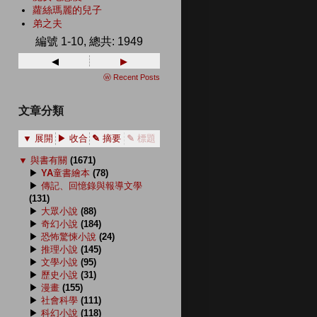
蘿絲瑪麗的兒子
弟之夫
編號 1-10, 總共: 1949
◂
▸
ⓦ Recent Posts
文章分類
▼ 展開
▶ 收合
✎ 摘要
✎ 標題
▼
與書有關
(1671)
▶
YA童書繪本
(78)
▶
傳記、回憶錄與報導文學
(131)
▶
大眾小說
(88)
▶
奇幻小說
(184)
▶
恐怖驚悚小說
(24)
▶
推理小說
(145)
▶
文學小說
(95)
▶
歷史小說
(31)
▶
漫畫
(155)
▶
社會科學
(111)
▶
科幻小說
(118)