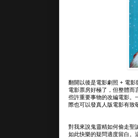
翻開以後是電影劇照 + 電
電影票房好極了，但整體而
些許重要事物的改編電影。一
際也可以發真人版電影有致
對我來說鬼靈精如何偷走聖
如此快樂的疑問適度留白。