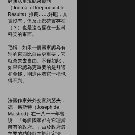
經無法重現結果期刊
（Journal of Irreproducible
Results）推薦……好吧，其
實沒有，但反正都確實存在
（？）也是適合擺在一起科
科笑的東西。
毛姆：如果一個國家認為有
別的東西比自由更重要，它
就會失去自由。不僅如此，
如果它認為更重要的是舒適
和金錢，則這兩者它一樣也
得不到。
法國作家兼外交官約瑟夫．
德．邁斯特（Joseph de
Maistred）在一八一一年曾
說：「每個國家都有它理當
擁有的政府。」由於政府最
主要的功能就在於訂定法