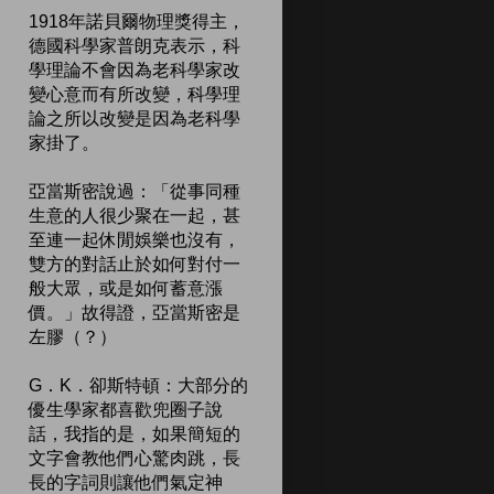
1918年諾貝爾物理獎得主，
德國科學家普朗克表示，科
學理論不會因為老科學家改
變心意而有所改變，科學理
論之所以改變是因為老科學
家掛了。
亞當斯密說過：「從事同種
生意的人很少聚在一起，甚
至連一起休閒娛樂也沒有，
雙方的對話止於如何對付一
般大眾，或是如何蓄意漲
價。」故得證，亞當斯密是
左膠（？）
G．K．卻斯特頓：大部分的
優生學家都喜歡兜圈子說
話，我指的是，如果簡短的
文字會教他們心驚肉跳，長
長的字詞則讓他們氣定神