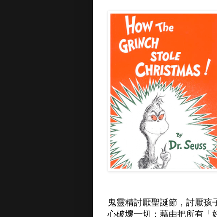
鬼靈精討厭聖誕節，討厭孩
心破壞一切：藉由把所有「