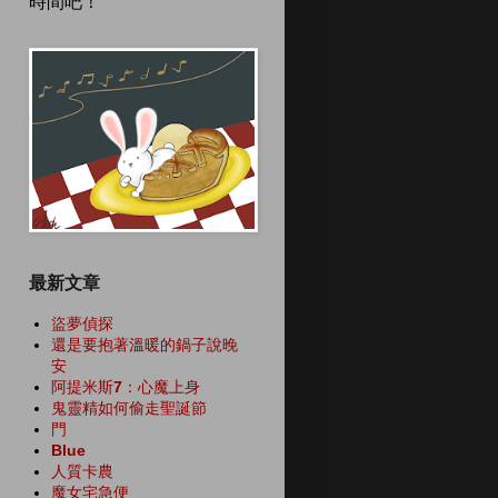
時間吧！
最新文章
盜夢偵探
還是要抱著溫暖的鍋子說晚
安
阿提米斯7：心魔上身
鬼靈精如何偷走聖誕節
門
Blue
人質卡農
魔女宅急便