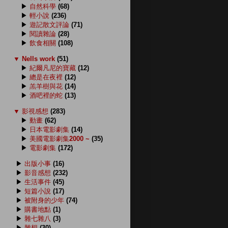
▶
自然科學
(68)
▶
輕小說
(236)
▶
遊記散文評論
(71)
▶
閱讀雜論
(28)
▶
飲食相關
(108)
▼
Nells work
(51)
▶
紀爾凡尼的寶藏
(12)
▶
總是在夜裡
(12)
▶
羔羊樹與花
(14)
▶
酒吧裡的蛇
(13)
▼
影視感想
(283)
▶
動畫
(62)
▶
日本電影劇集
(14)
▶
美國電影劇集2000 ~
(35)
▶
電影劇集
(172)
▶
出版小事
(16)
▶
影音感想
(232)
▶
生活事件
(45)
▶
短篇小說
(17)
▶
被附身的少年
(74)
▶
購書地點
(1)
▶
雜七雜八
(3)
▶
雜想
(30)