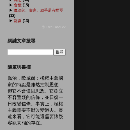
▶
食憶
(15)
▶
魔法師、畫家、助手還有貓琴
(12)
▶
龍蛋
(13)
ⓦ Tree Label V2
網誌文章搜尋
隨筆與書摘
喬治．歐威爾：極權主義國
家的特點是雖然控制思想，
但它不會僵固思想。它樹立
不容置疑的信條，並日復一
日改變信條。事實上，極權
主義需要不斷改變過去。長
遠來看，它可能還需要懷疑
客觀真相的存在。