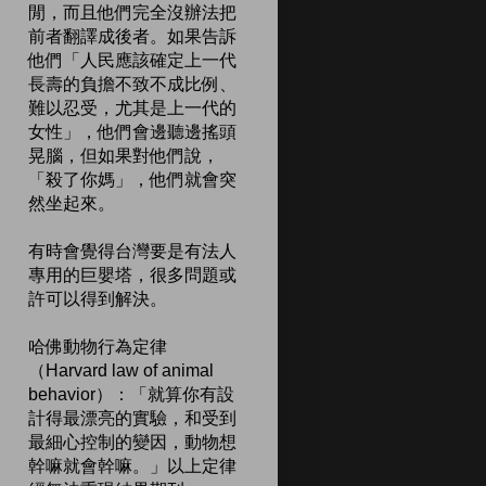
閒，而且他們完全沒辦法把
前者翻譯成後者。如果告訴
他們「人民應該確定上一代
長壽的負擔不致不成比例、
難以忍受，尤其是上一代的
女性」，他們會邊聽邊搖頭
晃腦，但如果對他們說，
「殺了你媽」，他們就會突
然坐起來。
有時會覺得台灣要是有法人
專用的巨嬰塔，很多問題或
許可以得到解決。
哈佛動物行為定律
（Harvard law of animal
behavior）：「就算你有設
計得最漂亮的實驗，和受到
最細心控制的變因，動物想
幹嘛就會幹嘛。」以上定律