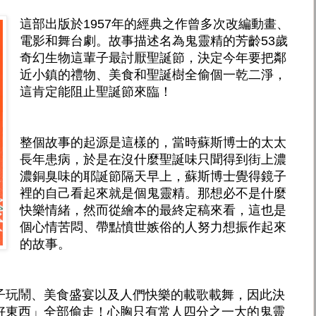
這部出版於1957年的經典之作曾多次改編動畫、
電影和舞台劇。故事描述名為鬼靈精的芳齡53歲
奇幻生物這輩子最討厭聖誕節，決定今年要把鄰
近小鎮的禮物、美食和聖誕樹全偷個一乾二淨，
這肯定能阻止聖誕節來臨！
整個故事的起源是這樣的，當時蘇斯博士的太太
長年患病，於是在沒什麼聖誕味只聞得到街上濃
濃銅臭味的耶誕節隔天早上，蘇斯博士覺得鏡子
裡的自己看起來就是個鬼靈精。那想必不是什麼
快樂情緒，然而從繪本的最終定稿來看，這也是
個心情苦悶、帶點憤世嫉俗的人努力想振作起來
的故事。
子玩鬧、美食盛宴以及人們快樂的載歌載舞，因此決
好東西」全部偷走！心胸只有常人四分之一大的鬼靈