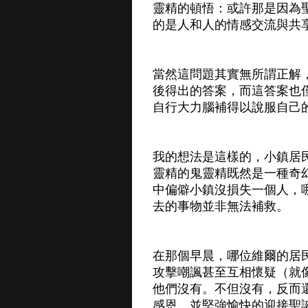
靈精的頓悟：或許那是因為
的是人和人的情感交流與共
當然這問題其實無所謂正解
後得出的答案，而這答案也
自行大力腦補得以說服自己
我的想法是這樣的，小鎮居
靈精的鬼靈精既然是一種奇
中偏僻小鎮沒損失一個人，
去的事物並非無法補救。
在那個早晨，哪位維爾的居
攻擊嘲諷甚至互相懷疑（就
他們沒有。不但沒有，反而
感恩，並堅強愉快的迎接聖