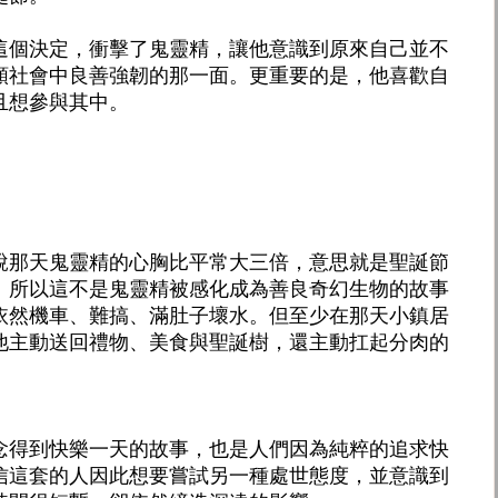
這個決定，衝擊了鬼靈精，讓他意識到原來自己並不
類社會中良善強韌的那一面。更重要的是，他喜歡自
且想參與其中。
說那天鬼靈精的心胸比平常大三倍，意思就是聖誕節
。所以這不是鬼靈精被感化成為善良奇幻生物的故事
依然機車、難搞、滿肚子壞水。但至少在那天小鎮居
他主動送回禮物、美食與聖誕樹，還主動扛起分肉的
念得到快樂一天的故事，也是人們因為純粹的追求快
信這套的人因此想要嘗試另一種處世態度，並意識到