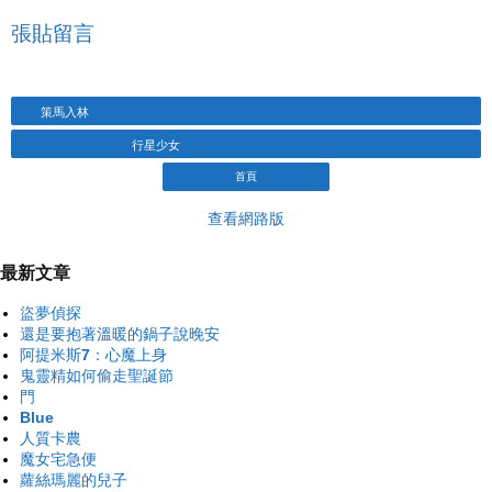
張貼留言
策馬入林
行星少女
首頁
查看網路版
最新文章
盜夢偵探
還是要抱著溫暖的鍋子說晚安
阿提米斯7：心魔上身
鬼靈精如何偷走聖誕節
門
Blue
人質卡農
魔女宅急便
蘿絲瑪麗的兒子