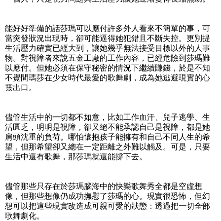
能好好準備的話莎瑪可以應付許多外人看來不簡單的事，可
當突發狀況出現時，卻可能逼得她犯錯且不斷失控。更別提
生活壓力確實已經大到，讓她幾乎無法接受目標以外的人事
物。對視障者來說五金工廠的工作內容，已經危險到莎瑪難
以應付。但她必須在保守秘密的情況下繼續賺錢，於是不知
不覺間瑪莎在少女時代最愛的歌舞劇，成為她逃避現實的心
靈出口。
儘管生活中的一切都不如意，比如工作血汗、兒子逃學、生
活匱乏，明明是視障，卻又絕不能承認自己是視障，都是她
肩頭沈重的負荷。哪怕懷抱孩子能擁有和自己不同人生的希
望，但那希望卻又總在一定距離之外難以觸及。可是，只要
生活中還有歌舞，那莎瑪就還能撐下去。
儘管那些只存在於莎瑪腦海中的快樂歌舞秀全都是空虛想
像，但那些想像仍成功撫慰了莎瑪的心。現實很恐怖，但幻
想可以把這些現實改造成可親可愛的狀態：透過把一切全部
歌舞劇化。