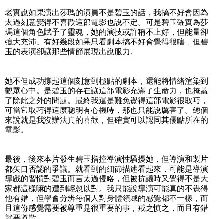
老實說如果演出莎瑪的演員不是碧玉的話，我搞不好會因為
太過刻意變得不喜歡這部電影也說不定。可是碧玉確實為莎
瑪這個角色賦予了靈魂，她的演技或許稱不上好，但能量卻
強大充沛。有好幾段如果只看劇本搞不好會覺得很瞎，但碧
玉的表演卻讓那些情節展現出說服力。
她不但成功撐起這個刻意到極點的劇本，還能將情緒渲染到
觀眾心中。是碧玉的存在讓這部電影充滿了生命力，也掩蓋
了除此之外的問題。最終我還是難免覺得這部電影很取巧，
可當它取巧得這麼聰明有心機時，那也只能說厲害了。總個
來說就是我沒辦法真的喜歡，但確實可以認同其優點所在的
電影。
最後，後來本片發生碧玉指控導演性騷擾她，但導演和製片
都矢口否認的爭議。就看到的細節描述看起來，可能是導演
導戲的習慣對碧玉而言太過侵略，但被抗議時又覺得不是大
家都這樣嘛的遭到輕忽以對。我只能說導演可能真的不覺得
他有錯，但學會分辨每個人對身體領域的感覺都不一樣，而
且這份感覺需要被尊重是很重要的事，戒之慎之，而且有錯
就要道歉。