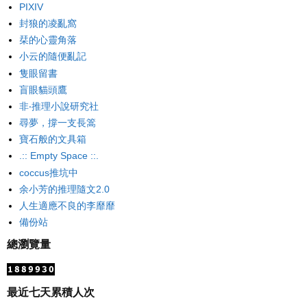
PIXIV
封狼的凌亂窩
栞的心靈角落
小云的隨便亂記
隻眼留書
盲眼貓頭鷹
非‧推理小說研究社
尋夢，撐一支長篙
寶石般的文具箱
.:: Empty Space ::.
coccus推坑中
余小芳的推理隨文2.0
人生適應不良的李靡靡
備份站
總瀏覽量
最近七天累積人次