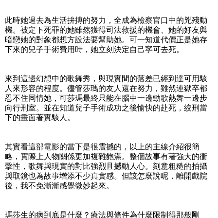
此時她過去為生活拚搏的努力，全成為檢察官口中的兇殘動
機。被定下死罪的她雖然獲得司法救援的機會、她的好友與
暗戀她的對象都想方設法要幫助她。可一知道代價正是她存
下來的兒子手術費用時，她立刻決定自己寧可去死。
來到這邊幻想中的歌舞秀，與現實間的落差已經到達可用駭
人來形容的程度。儘管莎瑪的友人還在努力，雖然連獄卒都
忍不住同情她，可莎瑪最終只能在腦中一邊勁歌熱舞一邊步
向行刑室。並在知道兒子手術成功之後愉快的赴死，絞刑當
下的畫面著實駭人。
其實看這部電影的當下是很震撼的，以上的主線介紹很簡
略，實際上人物關係更加複雜飽滿。整個故事有著強大的衝
擊性，歌舞與現實的對比強烈且撼動人心。刻意粗糙的拍攝
與取鏡也為故事增添不少真實感。但該怎麼說呢，離開戲院
後，我不免漸漸感覺微妙起來。
瑪莎生的病到底是什麼？療法與條件為什麼限制得那般剛