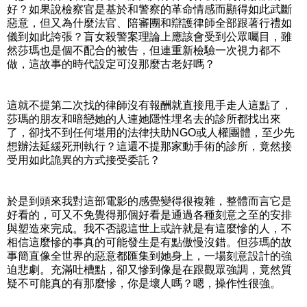
好？如果說檢察官是基於和警察的革命情感而顯得如此武斷
惡意，但又為什麼法官、陪審團和辯護律師全部跟著行禮如
儀到如此誇張？盲女殺警案理論上應該會受到公眾囑目，雖
然莎瑪也是個不配合的被告，但連重新檢驗一次視力都不
做，這故事的時代設定可沒那麼古老好嗎？
這就不提第二次找的律師沒有報酬就直接甩手走人這點了，
莎瑪的朋友和暗戀她的人連她隱性埋名去的診所都找出來
了，卻找不到任何堪用的法律扶助NGO或人權團體，至少先
想辦法延緩死刑執行？這還不提那家動手術的診所，竟然接
受用如此詭異的方式接受委託？
於是到頭來我對這部電影的感覺變得很複雜，整體而言它是
好看的，可又不免覺得那個好看是通過各種刻意之至的安排
與塑造來完成。我不否認這世上或許就是有這麼慘的人，不
相信這麼慘的事真的可能發生是有點傲慢沒錯。但莎瑪的故
事簡直像全世界的惡意都匯集到她身上，一場刻意設計的強
迫悲劇。充滿吐槽點，卻又慘到像是在跟觀眾強調，竟然質
疑不可能真的有那麼慘，你是壞人嗎？嗯，操作性很強。