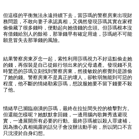
但這樣的平衡無法永遠持續下去，當莎瑪的警察房東出現財
務問題，不敢向妻子承認真相，又偶然發現莎瑪其實在家裡
偷偷藏了很多錢時，便動起向她借錢的念頭。但莎瑪根本沒
有借錢給別人的餘裕，那筆錢早有確定用途，莎瑪絕不可能
願意冒失去那筆錢的風險。
結果警察房東歹念一起，索性利用莎瑪視力不好這點偷走她
的錢，再假裝是自己從銀行領出來的父母遺產。發現錢不見
時驚恐的莎瑪立刻找到警察房東，然後敏銳的察覺到是誰偷
了她的錢。警察房東不是真正的壞人，卻軟弱無能到可惡的
程度，他不斷的情緒勒索莎瑪，想說服她要不留下錢要不殺
了他。
情緒早已瀕臨崩潰的莎瑪，最終在拉扯間失控的槍擊對方。
但還能怎樣呢？她默默拿回錢，一邊用腦內歌舞秀逃避現
實，一邊展開所有必要的行動。最終莎瑪被以殺人罪逮補，
因為擔心真相揭露的話兒子會沒辦法動手術，所以閉口不言
只沈浸於自身幻想。