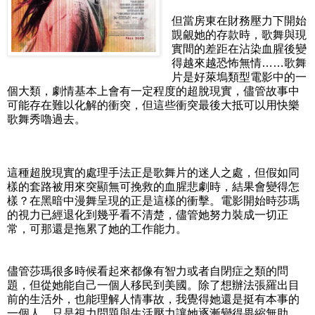
但當房東在財務壓力下開始
覬覦她的存款時，歌舞與現
實間的差距在沾染血腥後變
得越來越恐怖無情……歌舞
片是好萊塢類型電影中的一
個大類，劇情基本上會有一定程度的超脫現實，儘管故事中
可能存在難以化解的衝突，但這些衝突最後大抵可以用快樂
歌舞秀嚕過去。
這種超脫現實的處理手法正是歌舞片的迷人之處，但假如同
樣的套路被用來突顯無可挽救的血腥悲劇時，結果會變得怎
樣？在黑暗中漫舞呈現的正是這樣的衝擊。電影開始時莎瑪
的視力已經退化到幾乎看不清楚，儘管她努力裝成一切正
常，可那還是拖累了她的工作能力。
儘管莎瑪很多時候看起來都像有智力或者自閉症之類的問
題，但從她能自己一個人移民到美國。除了想辦法張羅出目
前的生活外，也能理解人情事故，我覺得她還是挺有本事的
一個人，只是視力問題與生活壓力讓她逐漸變得畏縮無助。