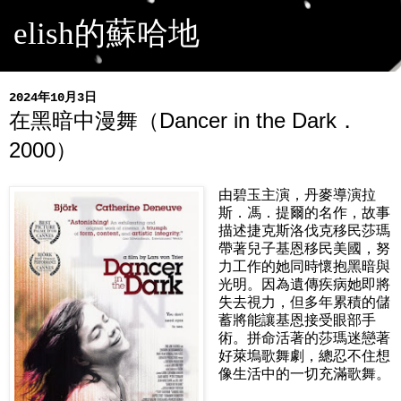
elish的蘇哈地
2024年10月3日
在黑暗中漫舞（Dancer in the Dark．
2000）
由碧玉主演，丹麥導演拉
斯．馮．提爾的名作，故事
描述捷克斯洛伐克移民莎瑪
帶著兒子基恩移民美國，努
力工作的她同時懷抱黑暗與
光明。因為遺傳疾病她即將
失去視力，但多年累積的儲
蓄將能讓基恩接受眼部手
術。拼命活著的莎瑪迷戀著
好萊塢歌舞劇，總忍不住想
像生活中的一切充滿歌舞。