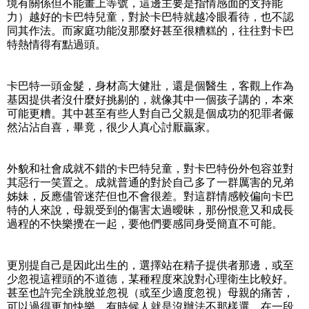
境有關係但不能畫上等號，這邊主要是指情感面的支持能
力）越好的卡巴特兒童，對於卡巴特就越冷眼看待，也不認
同其作法。而家庭功能沒那麼好甚至很糟糕的，往往對卡巴
特熱情得有點過頭。
卡巴特一頭金髮，身材高大健壯，還是個醫生，客觀上作為
基因提供者沒什麼好挑剔的，就像其中一個孩子講的，本來
可能更糟。其中甚至有些人對自己父親是個成功的犯罪者儼
然沾沾自喜，畢竟，很少人真心討厭贏家。
外貌和社會成就不錯的卡巴特兒童，對卡巴特份外包容並對
其惡行一笑置之。成就普通的對於自己多了一群厲害的兄弟
姊妹，反應儘管迷茫但也不會很差。對這群情感較偏向卡巴
特的人來說，母親受到的傷害太過曖昧，那份恨意又和成長
過程的不快樂攪在一起，要他們要感同身受簡直不可能。
更別提自己是因此出生的，選擇站在精子提供者那邊，或至
少忽視這裡頭的不道德，某種程度來說對心理衛生比較好。
甚至也許完全跳脫並忽視（或至少適度忽視）母親的痛苦，
可以過得更加快樂。有時候人就是沒辦法不那樣選，在一段