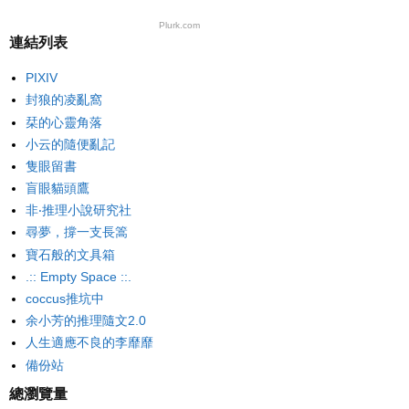
Plurk.com
連結列表
PIXIV
封狼的凌亂窩
栞的心靈角落
小云的隨便亂記
隻眼留書
盲眼貓頭鷹
非‧推理小說研究社
尋夢，撐一支長篙
寶石般的文具箱
.:: Empty Space ::.
coccus推坑中
余小芳的推理隨文2.0
人生適應不良的李靡靡
備份站
總瀏覽量