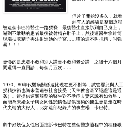
但片子開始沒多久，就看
到有人的經驗是整個療程
被這個卡巴特醫生一路猥褻，最後醫生直接趴到自己身上，
嚇到不敢動的患者最後被射精在肚子上，然後這醫生拿針筒
現場抽取精子再注射進她的子宮……喵的這不叫捐精，叫強
暴！！！
更慘的是患者不敢和別人講更不敢和老公講，之後十六個月
間還得一直回診，每個月五次……
1970、80年代醫病關係遠比現在更不對等，試管嬰兒與人工
授精技術也尚未普遍被社會接受（天主教會甚至認證這是通
姦）。肯提供這類服務的醫生對不孕症夫妻來說有如救星，
而能為未婚女子與女同性戀情侶提供技術的醫生更是走在時
代尖端的大好人，比如這部紀錄片的事主楊．卡巴特。
劇中好幾位女性出面控訴卡巴特在整個醫療過程中的種種猥