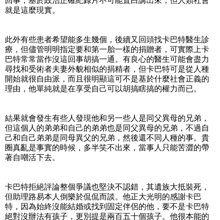
回事，基於政治正確紀錄片不可能直白講出來，但人類社會
就是這麼現實。
此外有些患者希望能多生幾個，後續又回頭找卡巴特醫生診
療，但儘管明明指定要和第一胎一樣的捐贈者，可實際上卡
巴特常常當作沒這回事胡搞一通。有良心的醫生可能會盡力
尋找和受術者夫妻外貌相似的捐精者，但卡巴特可是從人種
開始就很自由派，而且很明顯這可不是基於什麼社會正義的
理由，他單純就是在享受自己可以胡搞瞎搞的權力而已。
結果就會發生有些人發現他和另一些人是同父異母的兄弟，
但這個人的弟弟和自己的弟弟也是同父異母的兄弟，不過自
己和自己弟弟是同母異父的兄弟，然後還不同人種的事。貴
圈真亂是事實的時候，多半笑不出來，當事人只能苦澀的帶
著自嘲活下去。
卡巴特拒絕評論整個爭議也堅決不認錯，其遺族大抵裝死，
但助理路易本人倒樂於侃侃而談。他正大光明的感謝卡巴
特，因為始終沒能結婚或找到固定伴侶的他，要不是卡巴特
絕對沒辦法有孩子，更別提是兩百五十個孩子。他很本能的