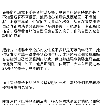
在那樣的環境下受害者難以發聲，更嚴重的是有時她們甚至
不知道這算不算侵害。她們擔心被嘲笑反應過度、不懂幽
默、不尊重專業，也害怕失去懷孕的機會。結果在還沒釐清
自己真正的感受與意願時已受到傷害，可能終其一生都為此
痛苦，還得看著那個自己理應去愛的孩子，作為自己的被害
證明而存在。
紀錄片中這群出來控訴的女性差不多都是阿嬤的年紀了，她
們從青春年華一路成長到這個年紀，才終於有這個聲量和舞
台去控訴自己曾經受到的欺凌。做出那些惡事的醫生只在生
命尾聲不爽一陣子，他反正兩腿一伸留下一大堆自己視之為
戰利品的孩子，爽爽的走了。
而且這些孩子不見得會和母親想的一樣，當然他們也沒義務
要和母親同仇敵愾。
關於這群卡巴特兒童的反應，很人性的就是家庭功能（和家