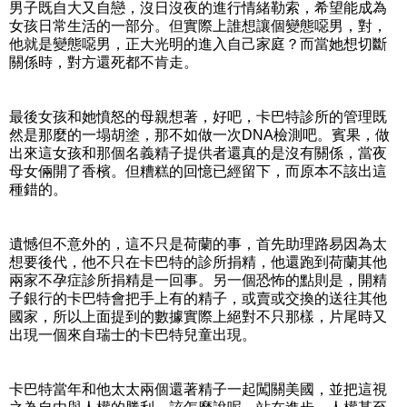
男子既自大又自戀，沒日沒夜的進行情緒勒索，希望能成為
女孩日常生活的一部分。但實際上誰想讓個變態噁男，對，
他就是變態噁男，正大光明的進入自己家庭？而當她想切斷
關係時，對方還死都不肯走。
最後女孩和她憤怒的母親想著，好吧，卡巴特診所的管理既
然是那麼的一塌胡塗，那不如做一次DNA檢測吧。賓果，做
出來這女孩和那個名義精子提供者還真的是沒有關係，當夜
母女倆開了香檳。但糟糕的回憶已經留下，而原本不該出這
種錯的。
遺憾但不意外的，這不只是荷蘭的事，首先助理路易因為太
想要後代，他不只在卡巴特的診所捐精，他還跑到荷蘭其他
兩家不孕症診所捐精是一回事。另一個恐怖的點則是，開精
子銀行的卡巴特會把手上有的精子，或賣或交換的送往其他
國家，所以上面提到的數據實際上絕對不只那樣，片尾時又
出現一個來自瑞士的卡巴特兒童出現。
卡巴特當年和他太太兩個還著精子一起闖關美國，並把這視