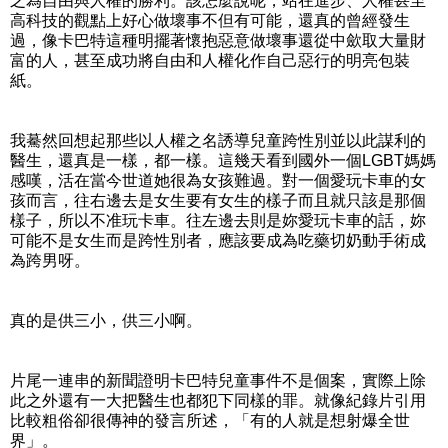
之為自由與人權的勝利。該怎麼說呢，站在進步、人權甚至
高科技的觀點上好心做壞事不但有可能，還真的曾經發生
過，像卡巴特這種明擺著懷抱惡意做壞事還從中歛取大量財
富的人，甚至成功將自由和人權化作自己惡行的明亮包裝
紙。
我驀然回想起那些以人權之名誘導兒童跨性別並以此謀利的
醫生，還真是一樣，都一樣。這幾天看到國外一個LGBT媽媽
感嘆，活在當今世道她很為女孩難過。對一個愛玩卡車的女
孩而言，往右邊去是女生要有女生的樣子而且就只該是那個
樣子，所以不准玩卡車。往左邊去則是妳愛玩卡車的話，妳
可能不是女生而是跨性別者，應該要成為吃藥切奶動手術成
為跨男呀。
真的是供三小，供三小啊。
片尾一連串的新聞證明卡巴特兒童事件不是個案，實際上除
此之外還有一大把醫生也都犯下同樣的罪。就像紀錄片引用
比較粗俗卻很傳神的發言所述，「有的人就是想射爆全世
界」。