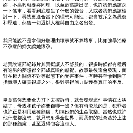
妳，不高興就要妳同理。以至於當講出嘿，也許我們應該踩
一下煞車，看看到底發生了什麼的聲音，又或者我們應該檢
討一下、尋找更適合當下的理想可能性；都會被斥之為愚蠢
和壓迫，然後一切還以人權與自由之名出發。
我只能說不是拿個好聽理由壞事就不算壞事，比如強暴治療
不孕症的婦女讓她懷孕。
老實說這部紀錄片其實挺讓人不舒服的，很多時候都有種所
有噁男的夢想都全部成真啦的感覺。故事最後還會發現，面
對在權力關係不對等狀態下的受害事件，有時甚至慘到除了
指責壞人確實很壞之外，很難尋得施力點獲得真正的平反。
畢竟當你想要全力打下去控訴時，就會發現這件事情在太糾
結了，母親和孩子妳要傷哪一邊？但有時尷尬的是，犯罪者
也許正是利用這種顧慮，胡搞她們的生命取樂。當然也或許
他什麼都沒想，就只想射爆全世界，而我們的社會基於上述
的那種顧慮，甚至還得包容這種人。