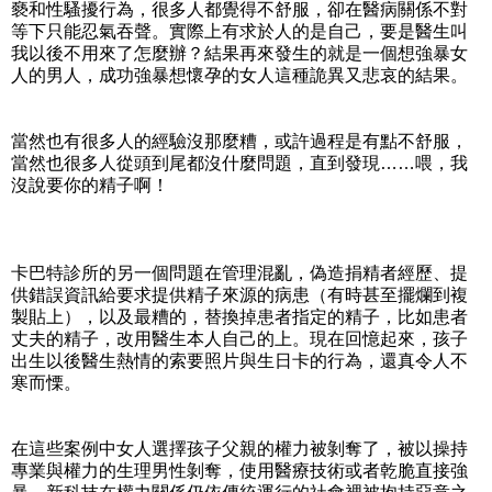
褻和性騷擾行為，很多人都覺得不舒服，卻在醫病關係不對
等下只能忍氣吞聲。實際上有求於人的是自己，要是醫生叫
我以後不用來了怎麼辦？結果再來發生的就是一個想強暴女
人的男人，成功強暴想懷孕的女人這種詭異又悲哀的結果。
當然也有很多人的經驗沒那麼糟，或許過程是有點不舒服，
當然也很多人從頭到尾都沒什麼問題，直到發現……喂，我
沒說要你的精子啊！
卡巴特診所的另一個問題在管理混亂，偽造捐精者經歷、提
供錯誤資訊給要求提供精子來源的病患（有時甚至擺爛到複
製貼上），以及最糟的，替換掉患者指定的精子，比如患者
丈夫的精子，改用醫生本人自己的上。現在回憶起來，孩子
出生以後醫生熱情的索要照片與生日卡的行為，還真令人不
寒而慄。
在這些案例中女人選擇孩子父親的權力被剝奪了，被以操持
專業與權力的生理男性剝奪，使用醫療技術或者乾脆直接強