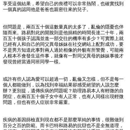
享受這個結果，希望自己的喪禮可以非常熱鬧，也確實找到
一個真的認同他是爸爸也親密往來的兒子。
但問題是，兩百五十個這數量真的太多了，亂倫的隱憂也伴
隨而來。路易對此的開脫則是他捐精的時間長達二十年，兩
百五十個孩子認識並進一部交往的機率有多少？可實際上就
已經有人和自己的同父異母姊妹在社交網站上配對成功，要
不是男方知道此事對兩人過於相像的外貌有所警覺，可能兩
人根本不會發生這件事，就像有一對同父異母的姊妹事後才
發現曾經當過同班同學一樣。
或許有些人認為愛可以超過一切，亂倫又怎樣，但不是每一
個人都能做到，以為找到幸福結果卻感受絕望的人該怎麼
辦？更別提，遺傳疾病的問題呢？助理路易本人有輕微的自
閉症，在兩百五十個子女中有人正常，也有人同樣出現輕微
問題，但也有些人症狀非常嚴重。
疾病的基因篩檢直到現在都不是那麼單純的事情，很難做到
百分之百的防範。而卡巴特和路易的抗辯也不是全無道理，