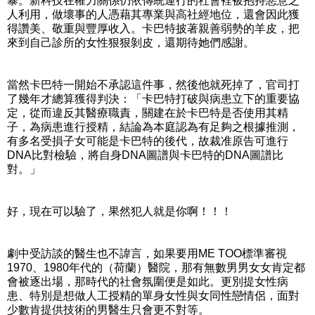
暴。新科技在權力關係仍依傳統運行的社會裡被抱持惡意之
人利用，做壞事的人憑藉其專業與高社經地位，還會因此獲
得讚美、敬重與豐厚收入。卡巴特披著親善弱勢的羊皮，把
來到自己診所的女性狠狠剝皮，還期待她們感謝。
當然卡巴特一開始不承認這件事，然後他就死掉了，官司打
了幾年才總算獲得判決：「卡巴特打破與病患立下的重要協
定，從而違反其醫療職責，關建在於卡巴特是否使用其精
子，為病患進行授精，結論為本庭認為有足夠之根據推測，
有多名受損子女可能是卡巴特的後代，故裁准原告可進行
DNA比對檢驗，將自身DNA圖譜與卡巴特的DNA圖譜比
對。」
好，現在可以驗了，果然犯人就是你啊！！！
劇中受訪談的醫生也不諱言，如果要用ME TOO標準審視
1970、1980年代的（荷蘭）醫院，那有無數男男女女肯定都
會被逐出場，那時代的社會氛圍便是如此。更別提女性病
患、特別是想做人工授精的單身女性與女同性戀情侶，面對
少數肯提供技術的男醫生只會更不對等。