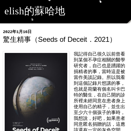
elish的蘇哈地
2022年1月16日
驚生精事（Seeds of Deceit．2021）
我記得自己很久以前曾看
到某個不孕症相關的醫學
研究者，自己也是踴躍的
捐精者的事，當時這是被
當作美談記錄。所以我看
到這個記錄片想講的事，
也就是荷蘭有個名叫卡巴
特的醫生，在自己開的診
所裡未經同意在患者身上
使用自己的精子，並生出
至少六十個孩子的事時，
我想說，好吧，如果患者
同意匿名捐贈的話，這應
該還有一定的灰色空間。