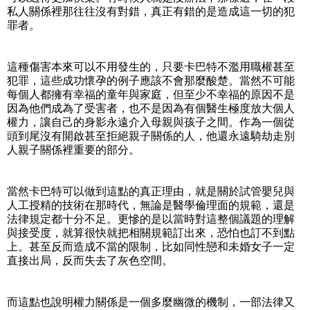
私人關係裡那往往沒有對錯，真正有錯的是造成這一切的犯
罪者。
這種傷害本來可以不用發生的，只要卡巴特不濫用職權甚至
犯罪，這些成功懷孕的例子應該不會那麼酸楚。當然不可能
每個人都擁有幸福的童年與家庭，但至少不幸福的原因不是
因為他們成為了受害者，也不是因為有個醫生極度放大個人
權力，讓自己的身影永遠介入母親與孩子之間。作為一個從
頭到尾沒有開啟甚至拒絕親子關係的人，他還永遠騎劫走別
人親子關係裡重要的部分。
當然卡巴特可以做到這點的真正理由，就是關於試管嬰兒與
人工授精的技術在那時代，無論是醫學倫理面的規範，還是
法律規定都十分不足。更慘的是以當時對這整個議題的理解
與接受度，就算很快就把相關規範訂出來，恐怕也訂不到點
上。甚至反而造成不當的限制，比如同性戀和未婚女子一定
直接出局，反而失去了灰色空間。
而這點也說明權力關係是一個多麼幽微的機制，一部法律又