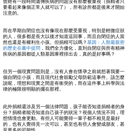
曾經有一段時間遺傳疾病的問題沒有那麼被重視（捐精者只
要看起來像個正常人就可以了），所有診所都是後來才開始
注意的。
而在早期自閉症也沒有像現在那麼受重視，特別是輕微症狀
的人，很多都是長大以後才知道這回事，而且自閉症的人當
然也還是有權利生小孩。但捐精可以嗎？
基因：人類最親密
的歷史在書中提問
，我們全力優化，直到自閉症與所有精神
疾病的基因都從人類基因庫裡排出去，真的是好事嗎？
但另一個現實問題則是，沒有人會在懷孕之前就想著我要一
個自閉症小孩，而且現代社會鼓勵父母防範這事件。該怎麼
說呢，理想和現實之間是有衝突的，而在這件事上科學與法
律的極限很明顯的擺在那裡。
此外捐精還涉及另一個法律問題，孩子能否知道捐精者的身
分？捐精者能否知道自己孩子的狀況？視個人情況不同，理
想情境也會更動。有些人可能覺得一輩子都不相見是最好
的，也有人覺得見一次可以，甚至也有些人會變成朋友，甚
至更多的可能性。