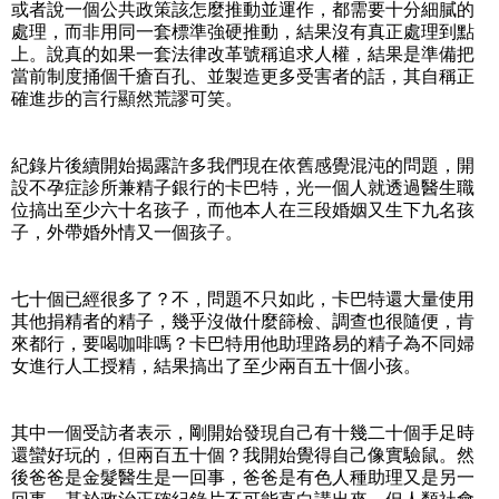
或者說一個公共政策該怎麼推動並運作，都需要十分細膩的
處理，而非用同一套標準強硬推動，結果沒有真正處理到點
上。說真的如果一套法律改革號稱追求人權，結果是準備把
當前制度捅個千瘡百孔、並製造更多受害者的話，其自稱正
確進步的言行顯然荒謬可笑。
紀錄片後續開始揭露許多我們現在依舊感覺混沌的問題，開
設不孕症診所兼精子銀行的卡巴特，光一個人就透過醫生職
位搞出至少六十名孩子，而他本人在三段婚姻又生下九名孩
子，外帶婚外情又一個孩子。
七十個已經很多了？不，問題不只如此，卡巴特還大量使用
其他捐精者的精子，幾乎沒做什麼篩檢、調查也很隨便，肯
來都行，要喝咖啡嗎？卡巴特用他助理路易的精子為不同婦
女進行人工授精，結果搞出了至少兩百五十個小孩。
其中一個受訪者表示，剛開始發現自己有十幾二十個手足時
還蠻好玩的，但兩百五十個？我開始覺得自己像實驗鼠。然
後爸爸是金髮醫生是一回事，爸爸是有色人種助理又是另一