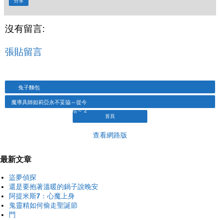
分享
沒有留言:
張貼留言
兔子麵包
魔導具師妲莉亞永不妥協～從今
天開始的自由職人生活～ 2
首頁
查看網路版
最新文章
盜夢偵探
還是要抱著溫暖的鍋子說晚安
阿提米斯7：心魔上身
鬼靈精如何偷走聖誕節
門