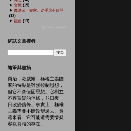
▶
食憶
(15)
▶
魔法師、畫家、助手還有貓琴
(12)
▶
龍蛋
(13)
ⓦ Tree Label V2
網誌文章搜尋
隨筆與書摘
喬治．歐威爾：極權主義國
家的特點是雖然控制思想，
但它不會僵固思想。它樹立
不容置疑的信條，並日復一
日改變信條。事實上，極權
主義需要不斷改變過去。長
遠來看，它可能還需要懷疑
客觀真相的存在。