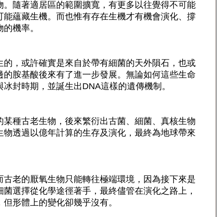
物。隨著適居區的範圍擴寬，有更多以往覺得不可能
可能蘊藏生機。而也惟有存在生機才有機會演化、撐
物的機率。
生的，或許確實是來自於帶有細菌的天外隕石，也或
邊的胺基酸後來有了進一步發展。無論如何這些生命
與冰封時期，並誕生出DNA這樣的遺傳機制。
的某種古老生物，後來繁衍出古菌、細菌、真核生物
生物透過以億年計算的生存及演化，最終為地球帶來
而古老的厭氧生物只能轉往極端環境，因為接下來是
細菌選擇從化學途徑著手，最終儘管在演化之路上，
，但形體上的變化卻幾乎沒有。