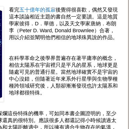
看完
五十億年的孤寂
後覺得很喜歡，偶然又發現
這本談論相近主題的書自然一定要讀。這是地質
學家彼得．D．華德，以及天文學家唐納．布朗
李（Peter D. Ward, Donald Brownlee）合著，
用以介紹並闡明他們相信的地球殊異說的作品。
在科學革命之後學界普遍存在著平庸率的概念，
相信太陽系在宇宙裡只是平凡的星系，地球更是
隨處可見的普通行星。當然地球確實不是宇宙的
中心沒錯，但隨著近年來系外行星學與生物學種
種跨領域研究後，人類卻漸漸發現也許太陽系和
地球都很特殊。
踩爛這份特殊的機率，可如同本書企圖證明的，至少
球還真的很特別。應該很多人都還記得小時候讀過太
為和太陽距離適中，所以擁有適合生物存在的氣溫，