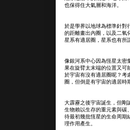
也保得住大氣層和海洋。
於是學界以地球為標準針對
的距離畫出內圈，以及二氧
星系有適居圈，星系也有所
像銀河系中心因為恆星太密
果在旋臂太末端的位置又可
於宇宙有沒有適居圈呢？考
圈，但倒是有宇宙的適居時
大霹靂之後宇宙誕生，但剛
生物賴以生存的重元素與碳
待最初幾批恆星的生命周期
理作用產生。