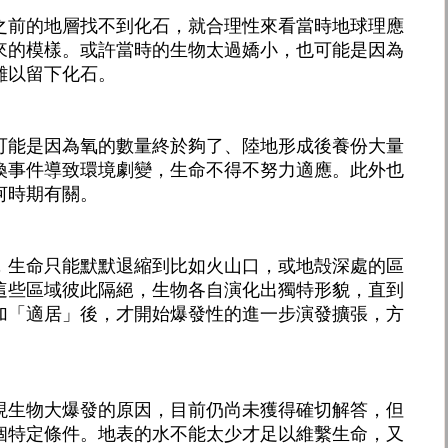
之前的地層找不到化石，就合理性來看當時地球理應
來的模樣。或許當時的生物太過嬌小，也可能是因為
難以留下化石。
可能是因為氧的數量終於夠了、陸地形成後養份大量
換事件導致環境劇變，生命不得不努力適應。此外也
河時期有關。
，生命只能默默退縮到比如火山口，或地殻深處的區
這些區域彼此隔絕，生物各自演化出獨特形貌，直到
加「適居」後，才開始爆發性的進一步演發擴張，方
。
現生物大爆發的原因，目前仍尚未獲得確切解答，但
個特定條件。地表的水不能太少才足以維繫生命，又