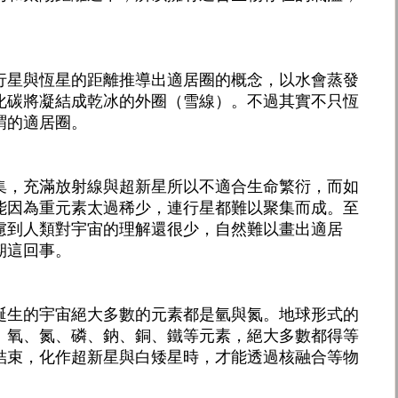
行星與恆星的距離推導出適居圈的概念，以水會蒸發
化碳將凝結成乾冰的外圈（雪線）。不過其實不只恆
謂的適居圈。
集，充滿放射線與超新星所以不適合生命繁衍，而如
能因為重元素太過稀少，連行星都難以聚集而成。至
慮到人類對宇宙的理解還很少，自然難以畫出適居
期這回事。
誕生的宇宙絕大多數的元素都是氫與氮。地球形式的
、氧、氮、磷、鈉、銅、鐵等元素，絕大多數都得等
結束，化作超新星與白矮星時，才能透過核融合等物