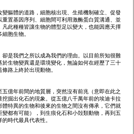
改變軀體的道路，細胞核出現、生殖機制確立、促發
以重置基因序列、細胞間可利用激酶蛋白質溝通、並
，凡此種種皆讓生物的體型足以變大，也能因應天擇
多細胞生物。
，卻是我們之所以成為我們的理由。以目前所知很難
基於生物變異還是環境變化，無論如何在經歷了三十
這條路上終於出現動物。
至五億年前間的地質層，突然沒有前兆（意即在此之
量挖掘出化石的現象。從五億八千萬年前的埃迪卡拉
形體特異的生物和後來的生物之間沒有傳承，它們就
巨變都有可能），到生痕化石和小殻類動物，再到五
洋的時代最具代表性。