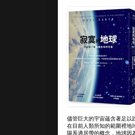
儘管巨大的宇宙蘊含著足以
在目前人類所知的範圍裡地
陽系適居帶的概念，地球因