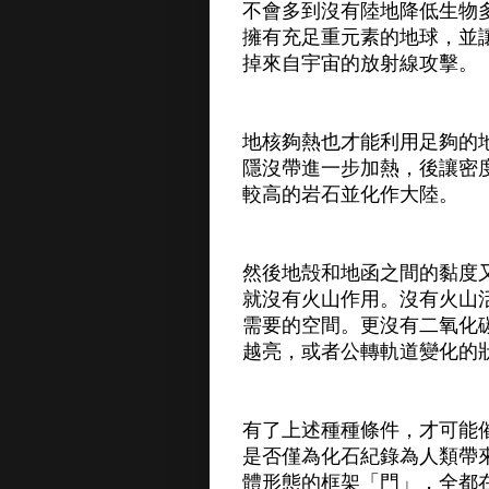
不會多到沒有陸地降低生物
擁有充足重元素的地球，並
掉來自宇宙的放射線攻擊。
地核夠熱也才能利用足夠的
隱沒帶進一步加熱，後讓密
較高的岩石並化作大陸。
然後地殻和地函之間的黏度
就沒有火山作用。沒有火山
需要的空間。更沒有二氧化碳
越亮，或者公轉軌道變化的
有了上述種種條件，才可能
是否僅為化石紀錄為人類帶
體形態的框架「門」，全都