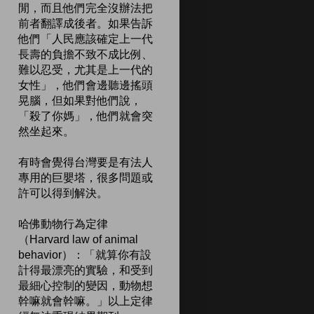
閒，而且他們完全沒辦法把
前者翻譯成後者。如果告訴
他們「人民應該確定上一代
長壽的負擔不致不成比例、
難以忍受，尤其是上一代的
女性」，他們會邊聽邊搖頭
晃腦，但如果對他們說，
「殺了你媽」，他們就會突
然坐起來。
有時會覺得台灣要是有法人
專用的巨嬰塔，很多問題或
許可以得到解決。
哈佛動物行為定律
（Harvard law of animal
behavior）：「就算你有設
計得最漂亮的實驗，和受到
最細心控制的變因，動物想
幹嘛就會幹嘛。」以上定律