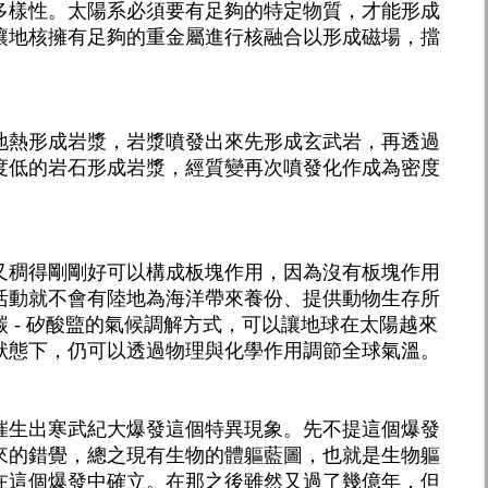
多樣性。太陽系必須要有足夠的特定物質，才能形成
讓地核擁有足夠的重金屬進行核融合以形成磁場，擋
地熱形成岩漿，岩漿噴發出來先形成玄武岩，再透過
度低的岩石形成岩漿，經質變再次噴發化作成為密度
又稠得剛剛好可以構成板塊作用，因為沒有板塊作用
活動就不會有陸地為海洋帶來養份、提供動物生存所
 - 矽酸盬的氣候調解方式，可以讓地球在太陽越來
狀態下，仍可以透過物理與化學作用調節全球氣溫。
催生出寒武紀大爆發這個特異現象。先不提這個爆發
來的錯覺，總之現有生物的體軀藍圖，也就是生物軀
在這個爆發中確立。在那之後雖然又過了幾億年，但