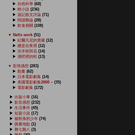
▶
自然科學
(68)
▶
輕小說
(236)
▶
遊記散文評論
(71)
▶
閱讀雜論
(28)
▶
飲食相關
(108)
▼
Nells work
(51)
▶
紀爾凡尼的寶藏
(12)
▶
總是在夜裡
(12)
▶
羔羊樹與花
(14)
▶
酒吧裡的蛇
(13)
▼
影視感想
(283)
▶
動畫
(62)
▶
日本電影劇集
(14)
▶
美國電影劇集2000 ~
(35)
▶
電影劇集
(172)
▶
出版小事
(16)
▶
影音感想
(232)
▶
生活事件
(45)
▶
短篇小說
(17)
▶
被附身的少年
(74)
▶
購書地點
(1)
▶
雜七雜八
(3)
▶
雜想
(30)