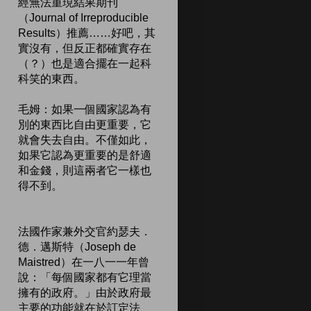
經無法重現結果期刊
（Journal of Irreproducible
Results）推薦……好吧，其
實沒有，但反正都確實存在
（？）也是適合擺在一起科
科笑的東西。
毛姆：如果一個國家認為有
別的東西比自由更重要，它
就會失去自由。不僅如此，
如果它認為更重要的是舒適
和金錢，則這兩者它一樣也
得不到。
法國作家兼外交官約瑟夫．
德．邁斯特（Joseph de
Maistred）在一八一一年曾
說：「每個國家都有它理當
擁有的政府。」由於政府最
主要的功能就在於訂定法