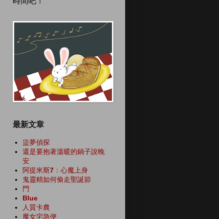
時間吧！
最新文章
盜夢偵探
還是要抱著溫暖的鍋子說晚
安
阿提米斯7：心魔上身
鬼靈精如何偷走聖誕節
門
Blue
人質卡農
魔女宅急便