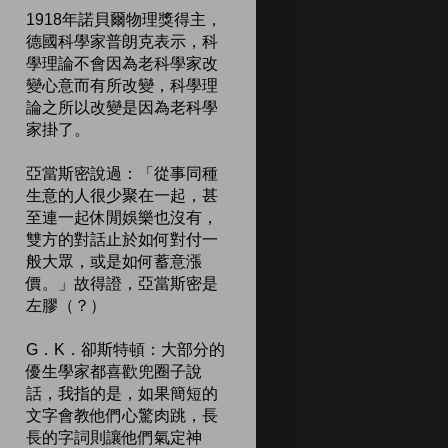
1918年諾貝爾物理獎得主，
德國科學家普朗克表示，科
學理論不會因為老科學家改
變心意而有所改變，科學理
論之所以改變是因為老科學
家掛了。
亞當斯密說過：「從事同種
生意的人很少聚在一起，甚
至連一起休閒娛樂也沒有，
雙方的對話止於如何對付一
般大眾，或是如何蓄意漲
價。」故得證，亞當斯密是
左膠（？）
G．K．卻斯特頓：大部分的
優生學家都喜歡兜圈子說
話，我指的是，如果簡短的
文字會教他們心驚肉跳，長
長的字詞則讓他們氣定神