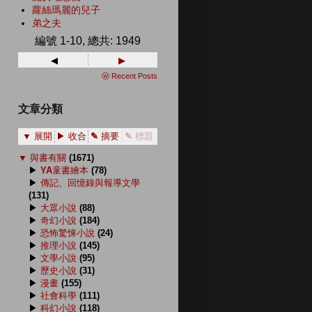
蘿絲瑪麗的兒子
弟之夫
編號 1-10, 總共: 1949
◂
▸
ⓦ Recent Posts
文章分類
▼ 展開
▶ 收合
✎ 摘要
✎ 標題
▼
與書有關
(1671)
▶
YA童書繪本
(78)
▶
傳記、回憶錄與報導文學
(131)
▶
大眾小說
(88)
▶
奇幻小說
(184)
▶
恐怖驚悚小說
(24)
▶
推理小說
(145)
▶
文學小說
(95)
▶
歷史小說
(31)
▶
漫畫
(155)
▶
社會科學
(111)
▶
科幻小說
(118)