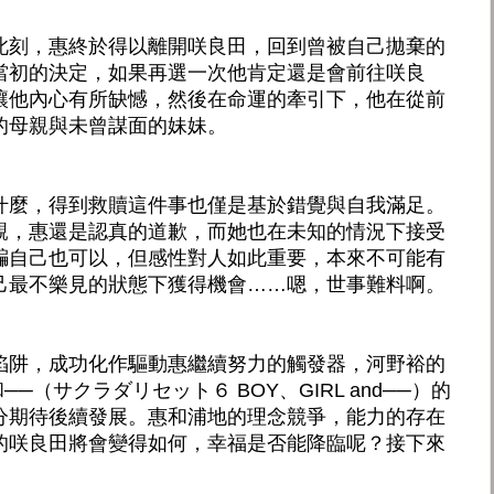
此刻，惠終於得以離開咲良田，回到曾被自己拋棄的
當初的決定，如果再選一次他肯定還是會前往咲良
讓他內心有所缺憾，然後在命運的牽引下，他在從前
的母親與未曾謀面的妹妹。
什麼，得到救贖這件事也僅是基於錯覺與自我滿足。
親，惠還是認真的道歉，而她也在未知的情況下接受
騙自己也可以，但感性對人如此重要，本來不可能有
己最不樂見的狀態下獲得機會……嗯，世事難料啊。
陷阱，成功化作驅動惠繼續努力的觸發器，河野裕的
──（サクラダリセット６ BOY、GIRL and──）的
分期待後續發展。惠和浦地的理念競爭，能力的存在
的咲良田將會變得如何，幸福是否能降臨呢？接下來