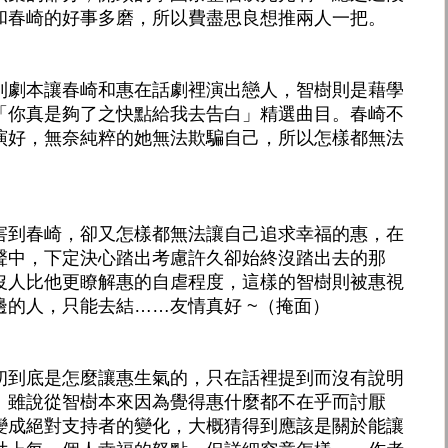
和春崎的好事多磨，所以費盡思良想推兩人一把。
利劇本讓春崎和惠在話劇裡演出戀人，智樹則是藉學
「你真是夠了之快點給我去告白」精選曲目。春崎不
演好，無奈純粹的她無法欺騙自己，所以怎樣都無法
害到春崎，卻又怎樣都無法讓自己追求幸福的惠，在
聲中，下定決心踏出考慮許久卻始終沒踏出去的那
沒人比他更瞭解惠的自虐程度，這樣的智樹則被惠視
的人，只能去結……友情真好 ~（掩面）
初到底是怎麼讓惠生氣的，只在話裡提到而沒有說明
！雖說從智樹本來因為覺得惠什麼都不在乎而討厭
變成絕對支持者的變化，大概猜得到應該是關於能讓