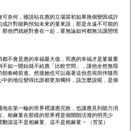
無可奈何，雖說站在惠的立場當初如果換個變因或許
也或許對能夠預知未來的菫來說，那是永遠不可能的
，那他們就絕對會在一起，菫無論如何都無法讓戀情
項都不會是惠的幸福最大值，而惠的幸福才是菫最重
倒不如一開始就不給惠「比較空間」，讓他全然無瑕
的朝春崎前進。然後她也可以藉著這份忽視與伴隨而
心中的地位變得比誰都更加獨特，該怎麼說呢，是個
浦地在第一輪的世界裡讓惠完敗，也讓惠見到能力消
方。相麻菫在那樣的世界裡是個開朗活潑的明亮少
翻滾這不是相麻菫、這不是相麻菫 ~ （苦笑）