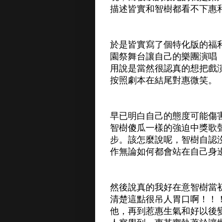
描述皆實和智樹都看不下惠
於是皆實寫了個特化版的福
園祭舞台讓自己的樂團演唱
用說是當然很認真的想把戲
按照劇本在結尾對惠微笑。
早已明白自己的態度可能傷
智樹傻瓜一樣的強迫中獎歌
步。該怎麼說呢，智樹自認
作無論如何都會站在自己身邊
然後說真的我好在意智樹當
清楚這點很吊人胃口啊！！
他，再到惹惠生氣和好以後