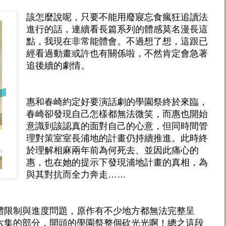
該怎麼說呢，只要不能用廢寢忘食瘋狂追讀法
進行的話，連續看長篇系列的體感莫名漫長這
點，我現在非常能體會。不過想了想，這跟已
經看過動畫或許也有關係啦，不然肯定會急著
追後續的劇情。
惠和春崎約定好要演話劇的學園祭終於來臨，
春崎卻發現自己怎樣都無法微笑，而惠也開始
意識到該認真的面對自己的心意，但同時間管
理對策室室長浦地的計畫仍持續推進。此時終
於理解相麻兩年前為何死去、並因此痛心的
惠，也在她的提示下發現浦地計畫的真相，為
與其對抗而全力奔走……
體限制與進度問題，原作有不少地方都無法完整呈
六集的部分，開頭的學園祭整個砍光光啊！總之這段