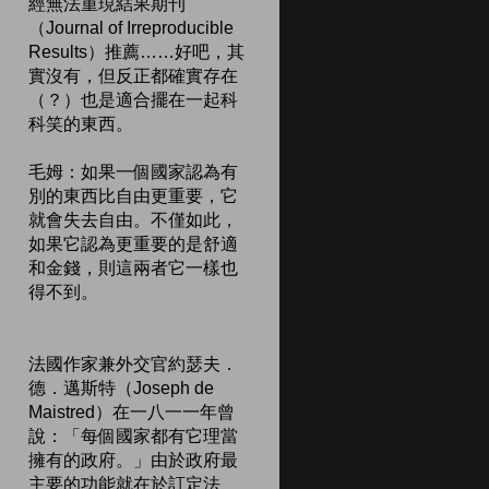
經無法重現結果期刊
（Journal of Irreproducible
Results）推薦……好吧，其
實沒有，但反正都確實存在
（？）也是適合擺在一起科
科笑的東西。
毛姆：如果一個國家認為有
別的東西比自由更重要，它
就會失去自由。不僅如此，
如果它認為更重要的是舒適
和金錢，則這兩者它一樣也
得不到。
法國作家兼外交官約瑟夫．
德．邁斯特（Joseph de
Maistred）在一八一一年曾
說：「每個國家都有它理當
擁有的政府。」由於政府最
主要的功能就在於訂定法