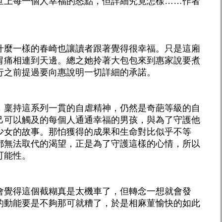
世上每一個人幸福的怒點，但詳細究竟怎樣……作者
什麼一樣的春崎也讓讀者跟著覺得很幸福。只是這廂
胃痛相連到天邊。總之她拎著大包包來到惠家說要煮
行之前提過要向惠說明一切詳細的承諾。
，稟持這系列一貫的自虐精神，仍然是奇葩等級的自
己可以觸及的每個人通通幸福的男孩，與為了守護他
少女的故事。那怕獲得的成果和生命對比似乎不等
都無法取代的渴望，正是為了守護這樣的心情，所以
可能性。
會覺得這個截糊真是太機車了，但轉念一想就會發
的動能要是不夠那可就糟了，於是相麻菫愉快的如此