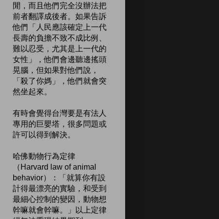
閒，而且他們完全沒辦法把
前者翻譯成後者。如果告訴
他們「人民應該確定上一代
長壽的負擔不致不成比例、
難以忍受，尤其是上一代的
女性」，他們會邊聽邊搖頭
晃腦，但如果對他們說，
「殺了你媽」，他們就會突
然坐起來。
有時會覺得台灣要是有法人
專用的巨嬰塔，很多問題或
許可以得到解決。
哈佛動物行為定律
（Harvard law of animal
behavior）：「就算你有設
計得最漂亮的實驗，和受到
最細心控制的變因，動物想
幹嘛就會幹嘛。」以上定律