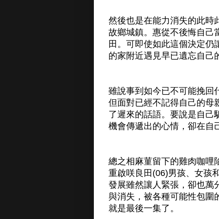
然後也是在能力消失的此時
故鄉城鎮。惠從不後悔自己
田。可即使如此這個決定仍
的家附近遇見早已遺忘自己
雖說事到如今已不可能挽回
但面對已經不記得自己的母
了遲來的話語。要說是自己
機會傳遞出的心情，卻在自
總之相麻菫留下的雞肉咖哩
重啟咲良田(06)男孩、女孩和
發展雖然讓人緊張，卻也萬
與消失，被各種可能性包圍
就是最後一集了。