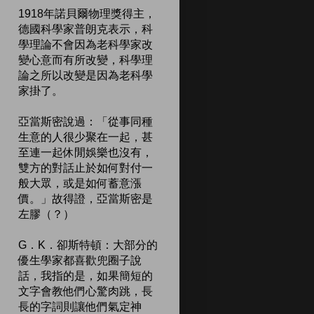
1918年諾貝爾物理獎得主，
德國科學家普朗克表示，科
學理論不會因為老科學家改
變心意而有所改變，科學理
論之所以改變是因為老科學
家掛了。
亞當斯密說過：「從事同種
生意的人很少聚在一起，甚
至連一起休閒娛樂也沒有，
雙方的對話止於如何對付一
般大眾，或是如何蓄意漲
價。」故得證，亞當斯密是
左膠（？）
G．K．卻斯特頓：大部分的
優生學家都喜歡兜圈子說
話，我指的是，如果簡短的
文字會教他們心驚肉跳，長
長的字詞則讓他們氣定神