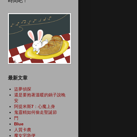
時間吧！
最新文章
盜夢偵探
還是要抱著溫暖的鍋子說晚
安
阿提米斯7：心魔上身
鬼靈精如何偷走聖誕節
門
Blue
人質卡農
魔女宅急便