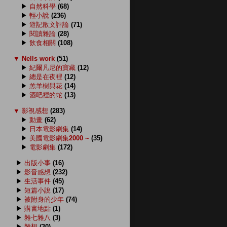
▶
自然科學
(68)
▶
輕小說
(236)
▶
遊記散文評論
(71)
▶
閱讀雜論
(28)
▶
飲食相關
(108)
▼
Nells work
(51)
▶
紀爾凡尼的寶藏
(12)
▶
總是在夜裡
(12)
▶
羔羊樹與花
(14)
▶
酒吧裡的蛇
(13)
▼
影視感想
(283)
▶
動畫
(62)
▶
日本電影劇集
(14)
▶
美國電影劇集2000 ~
(35)
▶
電影劇集
(172)
▶
出版小事
(16)
▶
影音感想
(232)
▶
生活事件
(45)
▶
短篇小說
(17)
▶
被附身的少年
(74)
▶
購書地點
(1)
▶
雜七雜八
(3)
▶
雜想
(30)