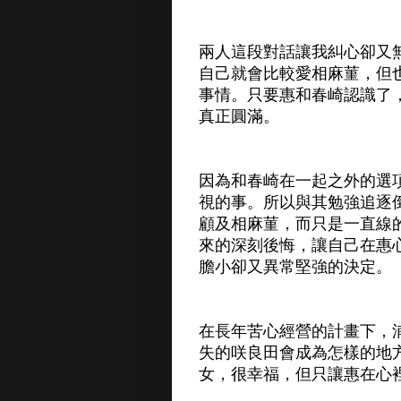
兩人這段對話讓我糾心卻又
自己就會比較愛相麻菫，但
事情。只要惠和春崎認識了
真正圓滿。
因為和春崎在一起之外的選
視的事。所以與其勉強追逐
顧及相麻菫，而只是一直線
來的深刻後悔，讓自己在惠
膽小卻又異常堅強的決定。
在長年苦心經營的計畫下，
失的咲良田會成為怎樣的地
女，很幸福，但只讓惠在心裡