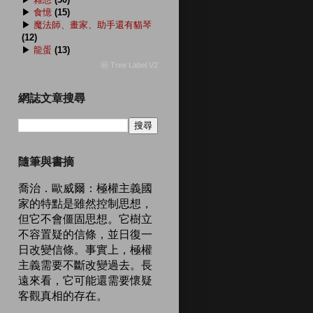
▶
食憶
(15)
▶
魔法師、畫家、助手還有貓琴
(12)
▶
龍蛋
(13)
ⓦ Tree Label V2
網誌文章搜尋
隨筆與書摘
喬治．歐威爾：極權主義國
家的特點是雖然控制思想，
但它不會僵固思想。它樹立
不容置疑的信條，並日復一
日改變信條。事實上，極權
主義需要不斷改變過去。長
遠來看，它可能還需要懷疑
客觀真相的存在。