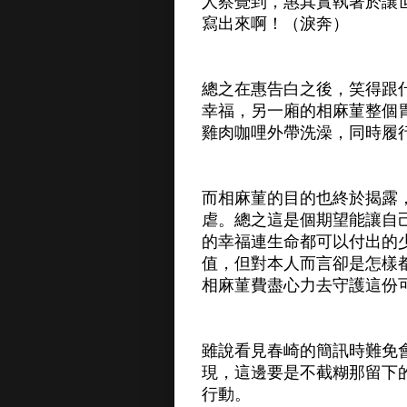
人察覺到，惠其實執著於讓
寫出來啊！（淚奔）
總之在惠告白之後，笑得跟
幸福，另一廂的相麻菫整個
雞肉咖哩外帶洗澡，同時履
而相麻菫的目的也終於揭露
虐。總之這是個期望能讓自
的幸福連生命都可以付出的
值，但對本人而言卻是怎樣
相麻菫費盡心力去守護這份
雖說看見春崎的簡訊時難免
現，這邊要是不截糊那留下
行動。