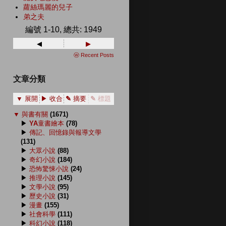
蘿絲瑪麗的兒子
弟之夫
編號 1-10, 總共: 1949
◂
▸
ⓦ Recent Posts
文章分類
▼ 展開
▶ 收合
✎ 摘要
✎ 標題
▼
與書有關
(1671)
▶
YA童書繪本
(78)
▶
傳記、回憶錄與報導文學
(131)
▶
大眾小說
(88)
▶
奇幻小說
(184)
▶
恐怖驚悚小說
(24)
▶
推理小說
(145)
▶
文學小說
(95)
▶
歷史小說
(31)
▶
漫畫
(155)
▶
社會科學
(111)
▶
科幻小說
(118)