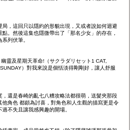
理局，這回只以隱約的形貌出現，又或者說如何迴避
重點。然後這集也隱微帶出了「那名少女」的存在，
為系列伏筆。
、幽靈及星期天革命!（サクラダリセット1 CAT,
TION SUNDAY）對我來說是個恬淡得剛剛好，讓人舒服
寞，還是春崎的亂七八糟攻略法都很萌，送髮夾那段
其他角色 都頗為討喜，對角色和人生觀的描寫更是令
不過不失且讓我感興趣的開場。