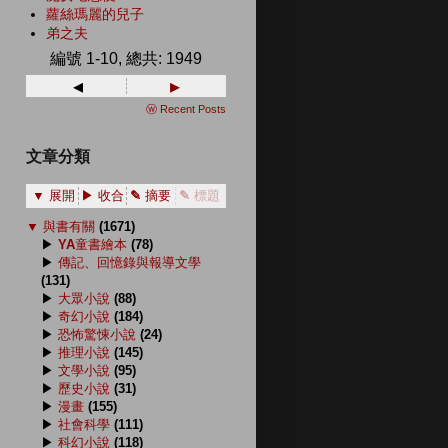
蘿絲瑪麗的兒子
弟之夫
編號 1-10, 總共: 1949
◂
▸
ⓦ Recent Posts
文章分類
▼ 展開
▶ 收合
✎ 摘要
✎ 標題
▼
與書有關
(1671)
▶
YA童書繪本
(78)
▶
傳記、回憶錄與報導文學
(131)
▶
大眾小說
(88)
▶
奇幻小說
(184)
▶
恐怖驚悚小說
(24)
▶
推理小說
(145)
▶
文學小說
(95)
▶
歷史小說
(31)
▶
漫畫
(155)
▶
社會科學
(111)
▶
科幻小說
(118)