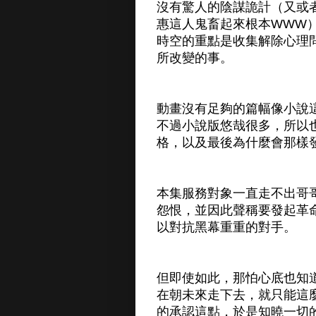
沒有驚人的陰謀詭計（又或
惠這人鬼畜起來根本WWW
時空的重點是收集解除心理
所改變的事。
動畫沒有足夠的篇幅像小說
不過小說版悠哉很多，所以
格，以及最後為什麼會那樣
本集服務對象一直走不出哥
怨恨，並因此聲稱要發起革
以對抗黑幕重重的對手。
但即使如此，那怕心底也知
在朝未來走下去，就只能這
的承認這點，於是知曉一切