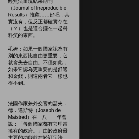
經無法重現結果期刊
（Journal of Irreproducible
Results）推薦……好吧，其
實沒有，但反正都確實存在
（？）也是適合擺在一起科
科笑的東西。
毛姆：如果一個國家認為有
別的東西比自由更重要，它
就會失去自由。不僅如此，
如果它認為更重要的是舒適
和金錢，則這兩者它一樣也
得不到。
法國作家兼外交官約瑟夫．
德．邁斯特（Joseph de
Maistred）在一八一一年曾
說：「每個國家都有它理當
擁有的政府。」由於政府最
主要的功能就在於訂定法