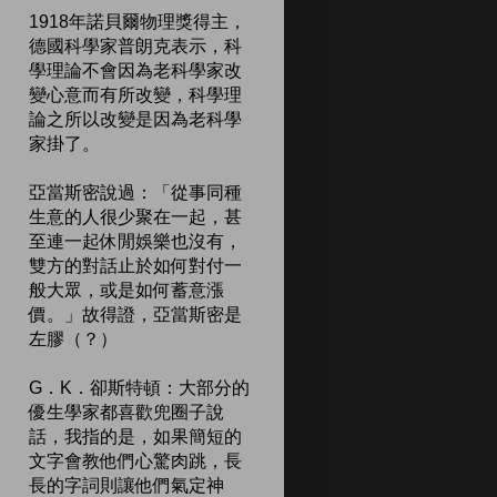
1918年諾貝爾物理獎得主，
德國科學家普朗克表示，科
學理論不會因為老科學家改
變心意而有所改變，科學理
論之所以改變是因為老科學
家掛了。
亞當斯密說過：「從事同種
生意的人很少聚在一起，甚
至連一起休閒娛樂也沒有，
雙方的對話止於如何對付一
般大眾，或是如何蓄意漲
價。」故得證，亞當斯密是
左膠（？）
G．K．卻斯特頓：大部分的
優生學家都喜歡兜圈子說
話，我指的是，如果簡短的
文字會教他們心驚肉跳，長
長的字詞則讓他們氣定神