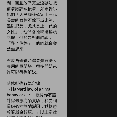
閒，而且他們完全沒辦法把
前者翻譯成後者。如果告訴
他們「人民應該確定上一代
長壽的負擔不致不成比例、
難以忍受，尤其是上一代的
女性」，他們會邊聽邊搖頭
晃腦，但如果對他們說，
「殺了你媽」，他們就會突
然坐起來。
有時會覺得台灣要是有法人
專用的巨嬰塔，很多問題或
許可以得到解決。
哈佛動物行為定律
（Harvard law of animal
behavior）：「就算你有設
計得最漂亮的實驗，和受到
最細心控制的變因，動物想
幹嘛就會幹嘛。」以上定律