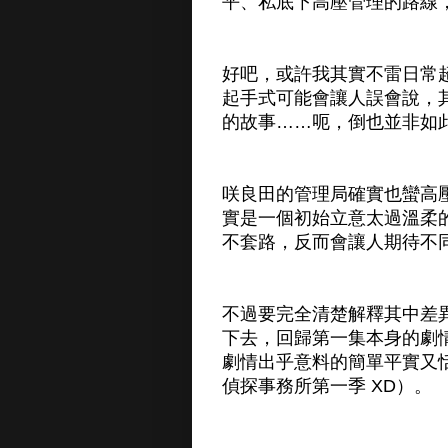
平、私底下高壓管理的路線
好吧，或許我其實不雷日常
起手式可能會讓人誤會說，
的故事……呃，倒也並非如
咲良田的管理局確實也蠻高
實是一個初始立意太過溫柔
不套路，反而會讓人期待不
不過要完全清楚解釋其中差
下去，回歸第一集本身的劇
劇情出乎意料的簡單平實又
偵探事務所第一季 XD）。