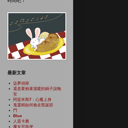
時間吧！
最新文章
盜夢偵探
還是要抱著溫暖的鍋子說晚
安
阿提米斯7：心魔上身
鬼靈精如何偷走聖誕節
門
Blue
人質卡農
魔女宅急便