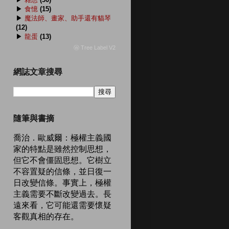
▶
食憶
(15)
▶
魔法師、畫家、助手還有貓琴
(12)
▶
龍蛋
(13)
ⓦ Tree Label V2
網誌文章搜尋
隨筆與書摘
喬治．歐威爾：極權主義國
家的特點是雖然控制思想，
但它不會僵固思想。它樹立
不容置疑的信條，並日復一
日改變信條。事實上，極權
主義需要不斷改變過去。長
遠來看，它可能還需要懷疑
客觀真相的存在。