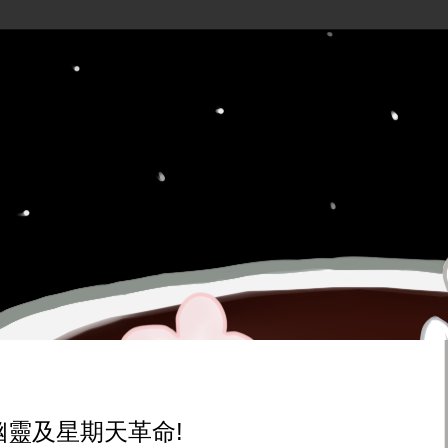
幽靈及星期天革命!