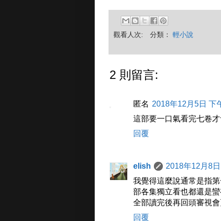
觀看人次:
分類：
輕小說
2 則留言:
匿名
2018年12月5日 下午
這部要一口氣看完七卷才
回覆
elish
2018年12月8日
我覺得這麼說通常是指第
部各集獨立看也都還是蠻
全部讀完後再回頭審視會
回覆