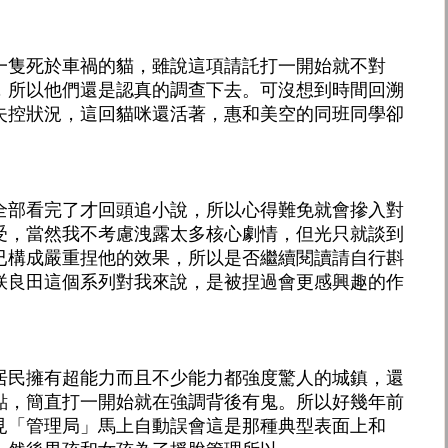
一隻死於車禍的貓，雖說這項請託打一開始就不對
，所以他們還是認真的調查下去。可沒想到時間回溯
失控狀況，這回貓咪還活著，惠和美空的同班同學卻
全部看完了才回頭追小說，所以心得難免就會摻入對
受，當然我不考慮洩露太多核心劇情，但光只就談到
已構成嚴重捏他的效果，所以是否繼續閱讀請自行斟
咲良田這個系列對我來說，是被捏過會更感興趣的作
居民擁有超能力而且不少能力都強度驚人的城鎮，還
點，簡直打一開始就在強調背後有鬼。所以好幾年前
見「管理局」馬上自動誤會這是那種典型表面上和