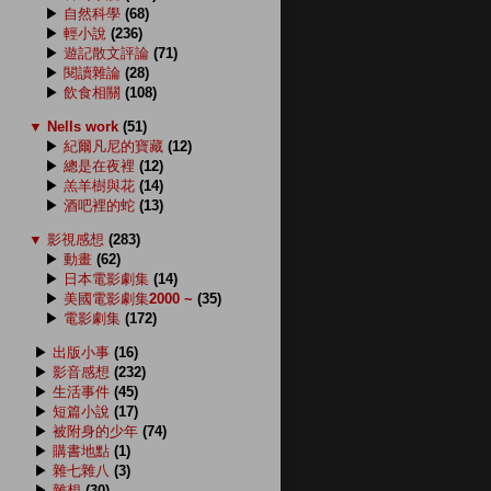
▶
自然科學
(68)
▶
輕小說
(236)
▶
遊記散文評論
(71)
▶
閱讀雜論
(28)
▶
飲食相關
(108)
▼
Nells work
(51)
▶
紀爾凡尼的寶藏
(12)
▶
總是在夜裡
(12)
▶
羔羊樹與花
(14)
▶
酒吧裡的蛇
(13)
▼
影視感想
(283)
▶
動畫
(62)
▶
日本電影劇集
(14)
▶
美國電影劇集2000 ~
(35)
▶
電影劇集
(172)
▶
出版小事
(16)
▶
影音感想
(232)
▶
生活事件
(45)
▶
短篇小說
(17)
▶
被附身的少年
(74)
▶
購書地點
(1)
▶
雜七雜八
(3)
▶
雜想
(30)