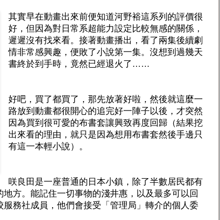
其實早在動畫出來前便知道河野裕這系列的評價很
好，但因為對日常系超能力設定比較無感的關係，
遲遲沒有找來看。接著動畫播出，看了兩集後續劇
情非常感興趣，便敗了小說第一集。沒想到過幾天
書終於到手時，竟然已經退火了……
好吧，買了都買了，那先放著好啦，然後就這麼一
路放到動畫都很開心的追完好一陣子以後，才突然
因為買到很可愛的布書套讓興致再度回歸（結果挖
出來看的理由，就只是因為想用布書套然後手邊只
有這一本輕小說）。
咲良田是一座普通的日本小鎮，除了半數居民都有
的地方。能記住一切事物的淺井惠，以及最多可以回
校服務社成員，他們會接受「管理局」轉介的個人委