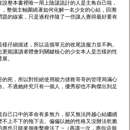
者說整本書裡唯一用上陰謀詭計的人是主角自己啦，
），整個主軸圍繞著如何化解一名少女的心結，回溯
問題的線索，只是過程伴隨了一些讓人覺得最好要有
這樣仔細描述，所以這個單元的收尾說服力並不夠。
也更能讓讀者體會到關鍵核心的少女本人是怎樣的性
發展。
哥的死，所以對拒絕使用能力拯救哥哥的管理局滿心
命。不過她終究只有一個人，優秀卻也不夠傑出到足
道自己口中的革命有多無力，卻又無法跨越心結繼續
麼不上不下的拖下去。偏偏以她的性格又沒辦法乾脆
的惠也只能來個衝擊療法了 ~（再講一次，惠你這個