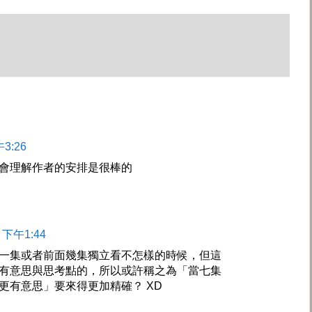
3:26
會理解作者的安排是很棒的
 下午1:44
一集或者前面幾集獨立看不怎樣的時候，但這
有意思與思考點的，所以或許稱之為「當七集
更有意思」要來得更加精確？ XD