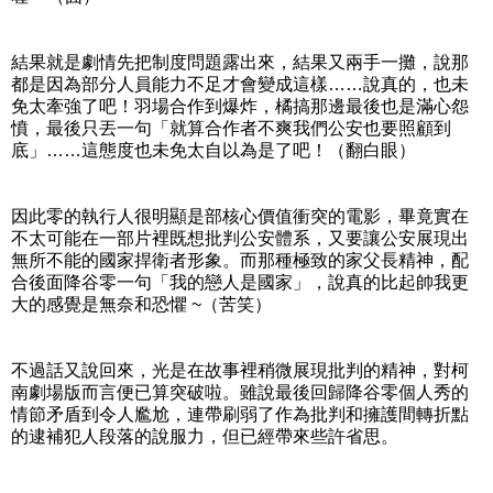
結果就是劇情先把制度問題露出來，結果又兩手一攤，說那
都是因為部分人員能力不足才會變成這樣……說真的，也未
免太牽強了吧！羽場合作到爆炸，橘搞那邊最後也是滿心怨
憤，最後只丟一句「就算合作者不爽我們公安也要照顧到
底」……這態度也未免太自以為是了吧！（翻白眼）
因此零的執行人很明顯是部核心價值衝突的電影，畢竟實在
不太可能在一部片裡既想批判公安體系，又要讓公安展現出
無所不能的國家捍衛者形象。而那種極致的家父長精神，配
合後面降谷零一句「我的戀人是國家」，說真的比起帥我更
大的感覺是無奈和恐懼 ~（苦笑）
不過話又說回來，光是在故事裡稍微展現批判的精神，對柯
南劇場版而言便已算突破啦。雖說最後回歸降谷零個人秀的
情節矛盾到令人尷尬，連帶刷弱了作為批判和擁護間轉折點
的逮補犯人段落的說服力，但已經帶來些許省思。