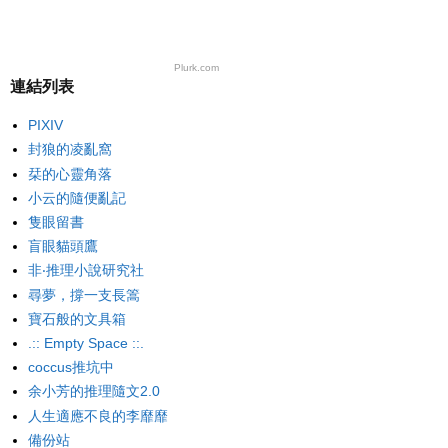
Plurk.com
連結列表
PIXIV
封狼的凌亂窩
栞的心靈角落
小云的隨便亂記
隻眼留書
盲眼貓頭鷹
非‧推理小說研究社
尋夢，撐一支長篙
寶石般的文具箱
.:: Empty Space ::.
coccus推坑中
余小芳的推理隨文2.0
人生適應不良的李靡靡
備份站