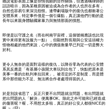
雖說電影表面上像是你情我願的合作關係，但透過橘律師的
話語暗示，因為某種原因被迫成為合作者的人也所在多有，
自然也容易引來深沈怨恨。連帶劇場版中的復仇也都衝著公
安體系來，特定事件僅是一個引爆點，真正讓他們行動的是
長年以來親身體驗國家暴力與無情那面的憤怒。
即便是以守護之名（而在柯南宇宙裡，這個號稱應該也比現
實中來得更有說服力一點），但顯然對長期與公安這頭權力
怪物相處的他們來說，心中的價值衡量早已判定一切是弊大
於利。
更令人無奈的是面對這樣的復仇，以降谷零為代表的公安體
系其反應是「有基層小孩開大車玩到出包了，快點把原本是
美事一番的出軌列車拉回來」。被否定的不是制度，而是體
系中那些能力不足、無法將合作者處理得當的人。
於是別說省思了，反正只要不出問題就沒問題，有出問題就
把出問題的人「解決」便萬事OK。除此之外可能和已經造成
的傷害呢？喔，不用想太多啦，真正的好公安人都很NICE的
喔 ~（囧）