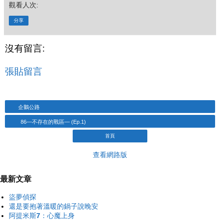
觀看人次:
分享
沒有留言:
張貼留言
企鵝公路
86―不存在的戰區― (Ep.1)
首頁
查看網路版
最新文章
盜夢偵探
還是要抱著溫暖的鍋子說晚安
阿提米斯7：心魔上身