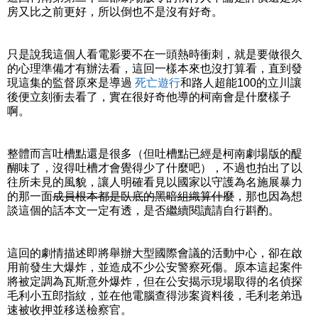
房又比之前更好，所以倒也不是沒有好奇。
只是說我這個人看電影要不在一頭熱時衝刺，就是要做很久
的心理準備才有辦法看，這回一樣本來也沒打算看，直到發
現這集的監督原來是導過
死亡遊行
和路人超能100的立川讓
後便立刻衝去看了，實在很好奇他導的柯南會是什麼樣子
啊。
整體而言吐槽點還是很多（但吐槽點已經是柯南劇場版的醍
醐味了，沒得吐槽才會覺得少了什麼吧），不過也拍出了以
往所未見的風貌，讓人明確看見以國家以守護為名施展暴力
的那一面
成員根本都是臥底的黑暗組織算什麼
，那也因為想
談這個的話本文一定有透，是否繼續閱讀請自行斟酌。
這回的劇情描述即將舉辦大型國際會議的活動中心，卻在啟
用前發生大爆炸，並造成不少公安警察死傷。原本這起案件
將被定調為瓦斯意外爆炸，但在公安揭示現場取得的名偵探
毛利小五郎指紋，並在他電腦查得涉案資料後，毛利老弟迅
速被收押並移送檢察官。