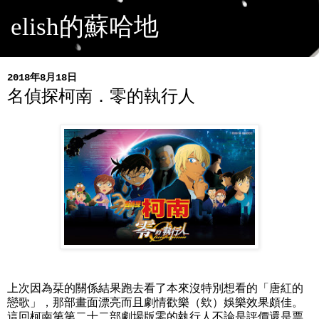
elish的蘇哈地
2018年8月18日
名偵探柯南．零的執行人
上次因為栞的關係結果跑去看了本來沒特別想看的「唐紅的
戀歌」，那部畫面漂亮而且劇情歡樂（欸）娛樂效果頗佳。
這回柯南第第二十二部劇場版零的執行人不論是評價還是票