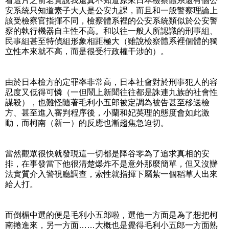
看這片之前老實說我還真不知道原來日本檢察體系還有個公
安系統
只知道素子大人是公安九課
，而且和一般警察理論上
該受檢察官指揮不同，檢察體系裡的公安系統類似於公安警
察的執行機器自主性不高。和以往一般人所認識的刑事組、
民事組甚至特偵組形象相距極大（雖說檢察體系裡個體的獨
立性本來就不高，而是很受行政權干涉的）。
由於日本檢方的定罪率非常高，日本社會對於刑事犯人的容
忍度又低得可憐（一但鬧上新聞往往都是誅連九族的社會性
謀殺），也難怪隨著毛利小五郎被定調為被告甚至移送檢
方、甚至進入審判程序後，小蘭和妃英理的態度會如此激
動，而柯南（新一）的反應也漸趨焦急迫切。
當然觀眾很快就發現這一切都是降谷零為了追求真相的安
排，在事發當下他很清楚爆炸不是意外那麼簡單，但又沒辦
法實質介入警視廳調查，索性就指揮下屬紮一個稻草人出來
給人打。
而倒楣中選的便是毛利小五郎啦，選他一方面是為了想把柯
南捲進來，另一方面……大概也是覺得毛利小五郎一方面熟