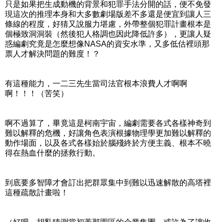
只是如果把生成動機的背景和犯罪手法分開的話，便不免發
現這次的推理本身和大多數劇場版差不多還是便宜到讓人三
條線的程度，好猜又說服力堪慮，外帶整個犯罪計畫根本是
個極致洞洞裝（然後犯人格調也因此降低許多），更讓人疑
惑編劇究竟是怎麼想像NASA的資安水準，又多低估裡頭那
票人才解決問題的難度！？
有這種能力，一二三先生當司法官根本浪費人才啊啊
啊！！！（苦笑）
啊不過算了，畢竟這是柯南宇宙，編劇需要各式各樣神奇到
難以解釋的危機，好讓角色表演根據物理學更加難以解釋的
動作場面，以及各式各樣始於腦殘終於方便主義、根本不曉
得在熱血什麼的拯救行動。
到底要多智障才會訂出把群眾集中到難以迅速解散的高塔裡
這種疏散計畫啦！