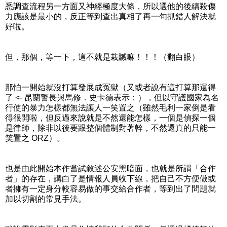
悉調查流程另一方面又神經極度大條，所以選他的後續殺傷
力應該是最小的，反正等到查出真相了再一句抓錯人解決就
好啦。
但，那個，等一下，這不就是栽贓嘛！！！（翻白眼）
那怕一開始就沒打算發展成冤獄（又或者說有這打算那還得
了 <- 昆蘭警長與馬修．史卡德表示：），但以守護國家為名
行使的暴力怎樣都無法讓人一笑置之（雖然毛利一家倒是看
得很開啦，但反過來說就是不然還能怎樣，一個是偵探一個
是律師，除非以後要跟整個體制對著幹，不然還真的只能一
笑置之 ORZ）。
也是由此開始本作嘗試敘述公安黑暗面，也就是所謂「合作
者」的存在，講白了是情報人員收下線，把自己不方便做或
者擁有一定身分較容易做的事交給合作者，等到出了問題就
加以切割的常見手法。