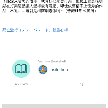
了能深入省思的段落，就算核心宗旨打架，但反正就是很明
顯在打架這點讓人覺得最有意思。即使依舊稱不上優秀的作
品，不過……這就是柯南劇場版啊 ~（普羅旺斯式聳肩）
死亡遊行（デス・パレード）動畫心得