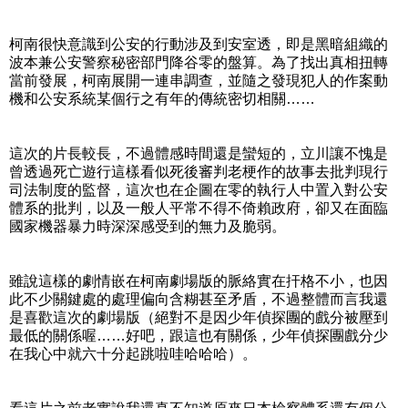
柯南很快意識到公安的行動涉及到安室透，即是黑暗組織的
波本兼公安警察秘密部門降谷零的盤算。為了找出真相扭轉
當前發展，柯南展開一連串調查，並隨之發現犯人的作案動
機和公安系統某個行之有年的傳統密切相關……
這次的片長較長，不過體感時間還是蠻短的，立川讓不愧是
曾透過死亡遊行這樣看似死後審判老梗作的故事去批判現行
司法制度的監督，這次也在企圖在零的執行人中置入對公安
體系的批判，以及一般人平常不得不倚賴政府，卻又在面臨
國家機器暴力時深深感受到的無力及脆弱。
雖說這樣的劇情嵌在柯南劇場版的脈絡實在扞格不小，也因
此不少關鍵處的處理偏向含糊甚至矛盾，不過整體而言我還
是喜歡這次的劇場版（絕對不是因少年偵探團的戲分被壓到
最低的關係喔……好吧，跟這也有關係，少年偵探團戲分少
在我心中就六十分起跳啦哇哈哈哈）。