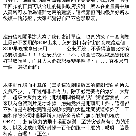
（好吧，胡亂猜測當初蓋那園區的企業集團，或許為了讓收
了回扣的官員可以合理的提供政府投資，所以在企畫書中加
入高塔可以做為避難之用的建議，這很蠢但回扣很美好所以
後續一路綠燈，大家都覺得自己不會那麼衰。
建好後相關承辦人為了應付審計單位，也真的擬了一套實際
上最好不要用的SOP出來，怎知道柯南宇宙的意志讓這個
SOP早晚被拿出來用…………公安系統，不覺得這個比較有
必要調查嘛！！！公安系統：「不，調查黑衣組織感覺比較
好爭取預算，而且大人們都想要變年輕咩 ~」……真相只有
一個，選我正解）
本集動作場面不算多（畢竟這次劇場版真的偏劇情向的所以
文戲不少），不過都非常有力。除了必定要有的爆炸、大爆
炸、超級大爆炸之外（開場那間餐廳的設計我還蠻愛的，本
來以為會留到片尾才炸掉，怎知竟然是開頭馬上炸，這種都
不知道是有驗收完還是沒驗收完的大型建案就這樣炸了，工
程和保險公司相關承辦人應該全胃痛到無以附加的程度
ORZ），超有魄力的飛車場面超讚！至於突破萬有引力的滑
板，以及比成龍電影耐操一百倍的跑車什麼的，哎呀，這是
柯南宇宙喔！（正色）