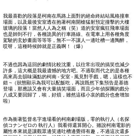
我最喜歡的段落是柯南在馬路上面對的絕命終結站風格撞車
場面，以及最後安室透在抱著柯南開槍猛射預定撞擊的大樓
玻璃的段落！當然人人為之稱（笑）道的安室瘋狂飛車場面
也是帥到不行，各種詭異的行車路線、在電車上用各種角度
駕駛的玄妙畫面等等等，無不一不讓人一邊吐槽一邊陶醉，
哎呀，這種時候帥就是正義啊！（爆）
不過也因為這回的劇情比較沈重，以往常出現的搞笑也減少
許多，這大概是我最遺憾的地方吧。不過取而代之的是各種
高來高去韻味滿點的柯南 - 安室 - 風見對手戲，嗯，這樣也不
錯 ~（狀態顯示為我可以配飯吃，再說既然下集預告是基德
登場，那應該又會有大量搞笑場面，而且少年偵探團的戲分
八成又要回歸了，唉，好煩，雖然這樣小哀的戲分也會增加
啦）
作為衝著監督名字進場看的柯南劇場版，零的執行人（名探
偵コナンゼロの 執行人）我看得還算開心。雖說柯南電影的
屬性本來就是讓觀眾邊笑邊吐槽邊覺得有趣，不過這次還多