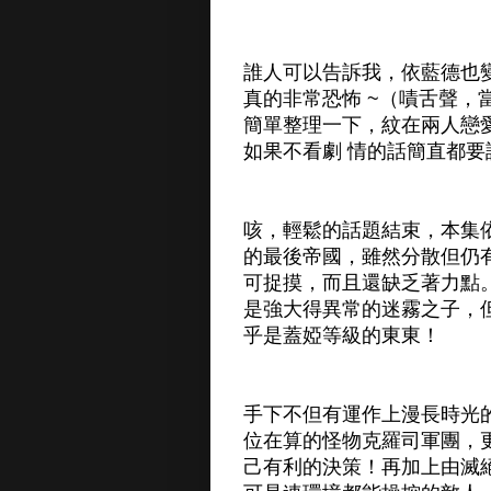
誰人可以告訴我，依藍德也
真的非常恐怖 ~（嘖舌聲
簡單整理一下，紋在兩人戀
如果不看劇 情的話簡直都要
咳，輕鬆的話題結束，本集依
的最後帝國，雖然分散但仍
可捉摸，而且還缺乏著力點
是強大得異常的迷霧之子，但面
乎是蓋婭等級的東東！
手下不但有運作上漫長時光
位在算的怪物克羅司軍團，
己有利的決策！再加上由滅