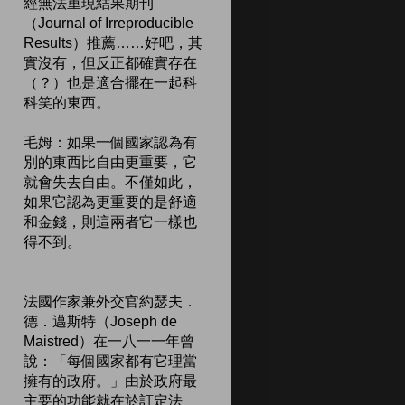
經無法重現結果期刊
（Journal of Irreproducible
Results）推薦……好吧，其
實沒有，但反正都確實存在
（？）也是適合擺在一起科
科笑的東西。
毛姆：如果一個國家認為有
別的東西比自由更重要，它
就會失去自由。不僅如此，
如果它認為更重要的是舒適
和金錢，則這兩者它一樣也
得不到。
法國作家兼外交官約瑟夫．
德．邁斯特（Joseph de
Maistred）在一八一一年曾
說：「每個國家都有它理當
擁有的政府。」由於政府最
主要的功能就在於訂定法