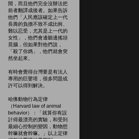
閒，而且他們完全沒辦法把
前者翻譯成後者。如果告訴
他們「人民應該確定上一代
長壽的負擔不致不成比例、
難以忍受，尤其是上一代的
女性」，他們會邊聽邊搖頭
晃腦，但如果對他們說，
「殺了你媽」，他們就會突
然坐起來。
有時會覺得台灣要是有法人
專用的巨嬰塔，很多問題或
許可以得到解決。
哈佛動物行為定律
（Harvard law of animal
behavior）：「就算你有設
計得最漂亮的實驗，和受到
最細心控制的變因，動物想
幹嘛就會幹嘛。」以上定律