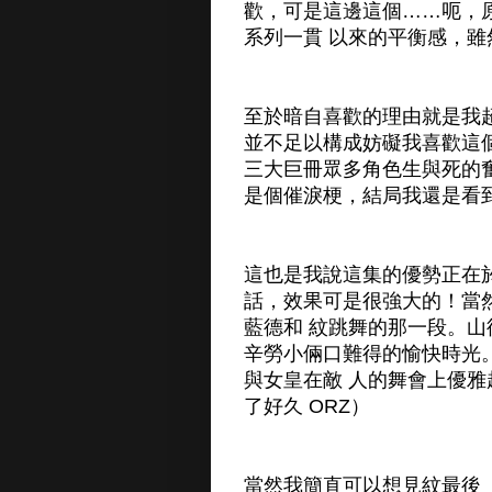
歡，可是這邊這個……呃，
系列一貫 以來的平衡感，
至於暗自喜歡的理由就是我
並不足以構成妨礙我喜歡這
三大巨冊眾多角色生與死的
是個催淚梗，結局我還是看
這也是我說這集的優勢正在
話，效果可是很強大的！當
藍德和 紋跳舞的那一段。
辛勞小倆口難得的愉快時光
與女皇在敵 人的舞會上優
了好久 ORZ）
當然我簡直可以想見紋最後