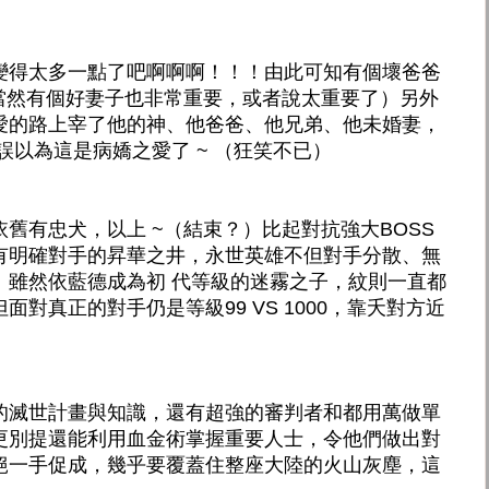
變得太多一點了吧啊啊啊！！！由此可知有個壞爸爸
，當然有個好妻子也非常重要，或者說太重要了）另外
愛的路上宰了他的神、他爸爸、他兄弟、他未婚妻，
誤以為這是病嬌之愛了 ~ （狂笑不已）
舊有忠犬，以上 ~（結束？）比起對抗強大BOSS
有明確對手的昇華之井，永世英雄不但對手分散、無
。雖然依藍德成為初 代等級的迷霧之子，紋則一直都
對真正的對手仍是等級99 VS 1000，靠夭對方近
的滅世計畫與知識，還有超強的審判者和都用萬做單
更別提還能利用血金術掌握重要人士，令他們做出對
絕一手促成，幾乎要覆蓋住整座大陸的火山灰塵，這