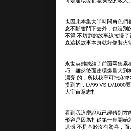
可是連環境都能操控的敵人
也因此本集大半時間角色們
念不斷奮鬥下去外，也沒別
不得 不切割的故事線拉慢
森這樣故事本身就好像裝火
永世英雄總結了前面兩集累
巧。雖然後面連環爆量大到
漂亮 的，所以我寧可把麻
提到的，LV99 VS LV1
大宇宙意志打。
看到我這麼說就已經猜到方
形容是因為打從第一集開始
遺憾 不是基於沒有驚喜，