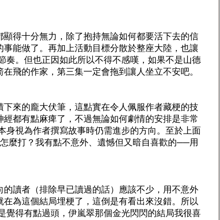
。
都顯得十分無力，除了抱持無論如何都要活下去的信
的事能做了。再加上活動目標分散於整座大陸，也讓
了節奏。但也正因如此所以不得不感嘆，如果不是山德
箭在飛的作家，第三集一定會拖到讓人坐立不安吧。
積下來的龐大伏筆，這點實在令人佩服作者藏梗的技
神經都有點麻痺了，不過無論如何劇情的安排是非常
痺本身視為作者撰寫故事時仍需進步的方向。至於上面
000要怎麼打？我有點不意外、遺憾但又暗自喜歡的──用
向的讀者（排除早已讀過的話）應該不少，用不意外
就在為這個結局埋梗了，這倒是有看出來沒錯。所以
而是覺得有點過頭，伊嵐翠那個金光閃閃的結局我很喜