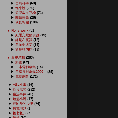
▶
自然科學
(68)
▶
輕小說
(236)
▶
遊記散文評論
(71)
▶
閱讀雜論
(28)
▶
飲食相關
(108)
▼
Nells work
(51)
▶
紀爾凡尼的寶藏
(12)
▶
總是在夜裡
(12)
▶
羔羊樹與花
(14)
▶
酒吧裡的蛇
(13)
▼
影視感想
(283)
▶
動畫
(62)
▶
日本電影劇集
(14)
▶
美國電影劇集2000 ~
(35)
▶
電影劇集
(172)
▶
出版小事
(16)
▶
影音感想
(232)
▶
生活事件
(45)
▶
短篇小說
(17)
▶
被附身的少年
(74)
▶
購書地點
(1)
▶
雜七雜八
(3)
▶
雜想
(30)