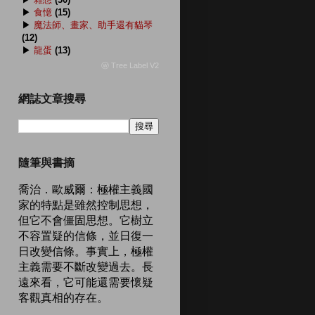
▶
食憶
(15)
▶
魔法師、畫家、助手還有貓琴
(12)
▶
龍蛋
(13)
ⓦ Tree Label V2
網誌文章搜尋
隨筆與書摘
喬治．歐威爾：極權主義國
家的特點是雖然控制思想，
但它不會僵固思想。它樹立
不容置疑的信條，並日復一
日改變信條。事實上，極權
主義需要不斷改變過去。長
遠來看，它可能還需要懷疑
客觀真相的存在。