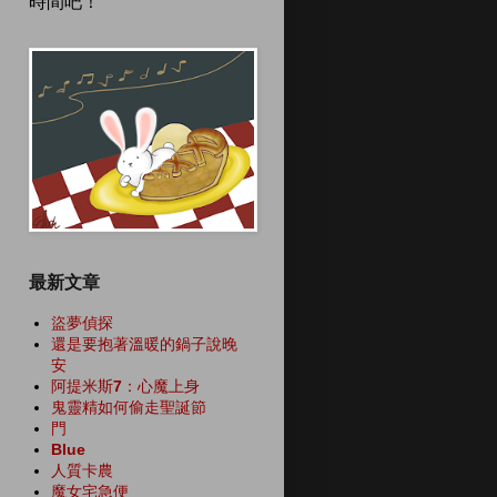
時間吧！
最新文章
盜夢偵探
還是要抱著溫暖的鍋子說晚
安
阿提米斯7：心魔上身
鬼靈精如何偷走聖誕節
門
Blue
人質卡農
魔女宅急便