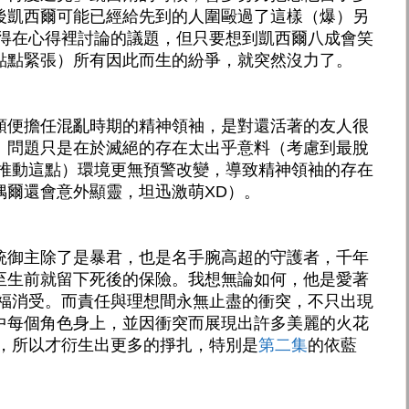
後凱西爾可能已經給先到的人圍毆過了這樣（爆）另
值得在心得裡討論的議題，但只要想到凱西爾八成會笑
點點緊張）所有因此而生的紛爭，就突然沒力了。
順便擔任混亂時期的精神領袖，是對還活著的友人很
。問題只是在於滅絕的存在太出乎意料（考慮到最脫
手推動這點）環境更無預警改變，導致精神領袖的存在
偶爾還會意外顯靈，坦迅激萌XD）。
統御主除了是暴君，也是名手腕高超的守護者，千年
至生前就留下死後的保險。我想無論如何，他是愛著
無福消受。而責任與理想間永無止盡的衝突，不只出現
中每個角色身上，並因衝突而展現出許多美麗的火花
他，所以才衍生出更多的掙扎，特別是
第二集
的依藍