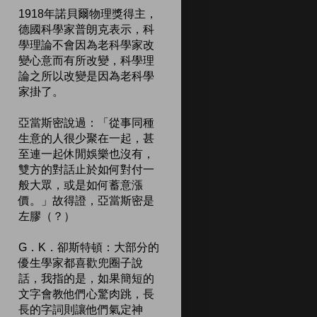
1918年諾貝爾物理獎得主，
德國科學家普朗克表示，科
學理論不會因為老科學家改
變心意而有所改變，科學理
論之所以改變是因為老科學
家掛了。
亞當斯密說過：「從事同種
生意的人很少聚在一起，甚
至連一起休閒娛樂也沒有，
雙方的對話止於如何對付一
般大眾，或是如何蓄意漲
價。」故得證，亞當斯密是
左膠（？）
G．K．卻斯特頓：大部分的
優生學家都喜歡兜圈子說
話，我指的是，如果簡短的
文字會教他們心驚肉跳，長
長的字詞則讓他們氣定神