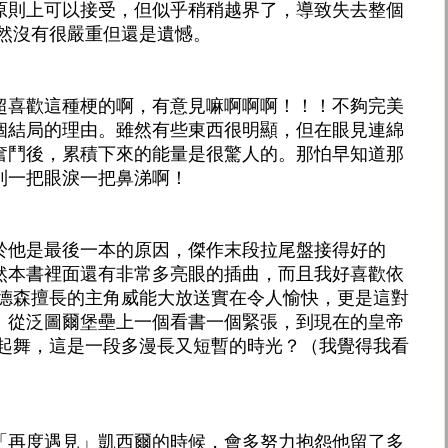
原則上可以接受，但似乎稍稍越界了，導致失去整個
雖然沒有很嚴重但還是遺憾。
超喜歡這種梗的啊，有意見嘛啊啊啊！！！不夠完美
個結局的理由。雖然有些東西很明顯，但在眼見連綿
奮鬥後，累積下來的能量是很驚人的。那怕早知道那
到一把眼淚一把鼻涕啊！
於他是最後一本的原因，傑作末段拉尾盤接得好的
然本書裡面還有非常多亮眼的插曲，而且我好喜歡依
山德森擅長的主角威能大放送實在令人愉快，更是這對
。從泛圖爾堡壘上一個看書一個緊張，到現在的皇帝
雅起舞，這是一段多漫長又短暫的時光？（我覺得我看
「再度遇見」凱西爾的時候，會多努力抱怨他留了多