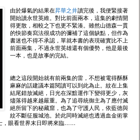
由於爆氣的結果在
昇華之井
讀完後，我便緊接著
開始讀永世英維。對比前面兩本，這集的劇情開
得更散，相較之下也更不緊湊。雖然山德森一貫
的快節奏寫法很成功的彌補了這個缺點，但作為
書迷也不得不承認，單就本書的表現確實比不上
前面兩集，不過永世英雄還有個優勢，他是最後
一本，也是故事的完結。
總之這段開始就有前兩集的雷，不想被電得酥酥
麻麻的話建議本篇閱讀可以到此為止。紋在上集
結尾錯放滅絕，日光在深黯運作下變得更少，灰
燼落得越來越嚴重。為了追尋統御主為了應付滅
絕所留下的秘藏窟，也為了守護人民，依藍德與
紋不斷征服城池。於此同時滅絕也透過血金術掌
士，眼看世界末日即將來臨……