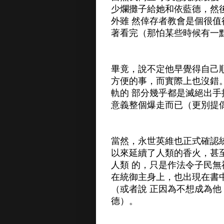
少爛攤子給她和依藍德，然
外雖 然倖存者教會是個很
著看完（那怕某些時候有一
畢竟，說不定他早覺得自己
方便的事，而實際上也沒錯
軌的 部分幾乎都是滅絕出
意義整個爆走而已（更別提
當然，永世英維也正式確認
以來延續了人類的香火，甚
人類 的，只是作法令子民
在統御主身上，也出現在書
（或者說 正因為不想成為
德）。