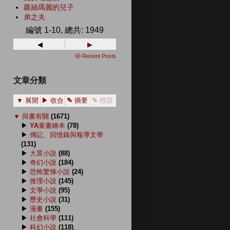
蘿絲瑪麗的兒子
弟之夫
編號 1-10, 總共: 1949
◂
▸
ⓦ Recent Posts
文章分類
▼ 展開
▶ 收合
✎ 摘要
✎ 標題
▼
與書有關
(1671)
▶
YA童書繪本
(78)
▶
傳記、回憶錄與報導文學
(131)
▶
大眾小說
(88)
▶
奇幻小說
(184)
▶
恐怖驚悚小說
(24)
▶
推理小說
(145)
▶
文學小說
(95)
▶
歷史小說
(31)
▶
漫畫
(155)
▶
社會科學
(111)
▶
科幻小說
(118)