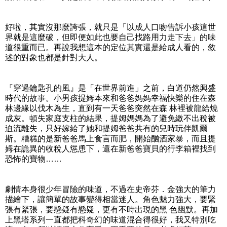
好啦，其實沒那麼誇張，就只是「以成人口吻告訴小孩這世
界就是這麼破，但即便如此也要自己找路用力走下去」的味
道很重而已。再說我想這本的定位其實還是給成人看的，敘
述的對象也都是針對大人。
『穿過鑰匙孔的風』是「在世界前進」之前，白道仍然興盛
時代的故事。小男孩提姆本來和爸爸媽媽幸福快樂的住在森
林邊緣以伐木為生，直到有一天爸爸突然在森 林裡被龍給燒
成灰。頓失家庭支柱的結果，提姆媽媽為了避免繳不出稅被
迫流離失，只好嫁給了她和提姆爸爸共有的兒時玩伴凱爾
斯。糟糕的是新爸爸馬上食言而肥，開始酗酒家暴，而且提
姆在詭異的收稅人慫恿下，還在新爸爸寶貝的行李箱裡找到
恐怖的寶物……
劇情本身很少年冒險的味道，不過在史帝芬．金強大的筆力
描繪下，讓簡單的故事變得相當迷人。角色魅力強大，要緊
張有緊張，要懸疑有懸疑，更有不時出現的黑 色幽默。再加
上黑塔系列一直都把科奇幻的味道混合得很好，我又特別吃