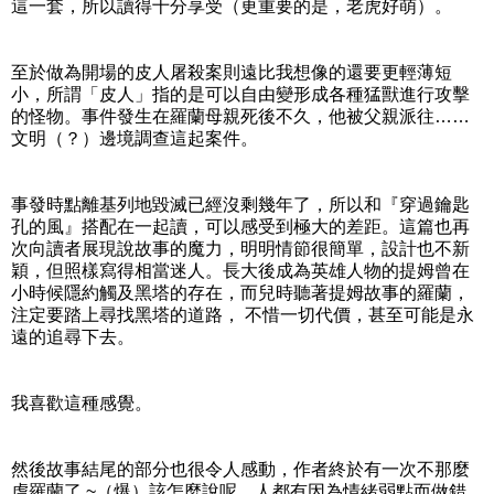
這一套，所以讀得十分享受（更重要的是，老虎好萌）。
至於做為開場的皮人屠殺案則遠比我想像的還要更輕薄短
小，所謂「皮人」指的是可以自由變形成各種猛獸進行攻擊
的怪物。事件發生在羅蘭母親死後不久，他被父親派往……
文明（？）邊境調查這起案件。
事發時點離基列地毀滅已經沒剩幾年了，所以和『穿過鑰匙
孔的風』搭配在一起讀，可以感受到極大的差距。這篇也再
次向讀者展現說故事的魔力，明明情節很簡單，設計也不新
穎，但照樣寫得相當迷人。長大後成為英雄人物的提姆曾在
小時候隱約觸及黑塔的存在，而兒時聽著提姆故事的羅蘭，
注定要踏上尋找黑塔的道路， 不惜一切代價，甚至可能是永
遠的追尋下去。
我喜歡這種感覺。
然後故事結尾的部分也很令人感動，作者終於有一次不那麼
虐羅蘭了 ~（爆）該怎麼說呢，人都有因為情緒弱點而做錯