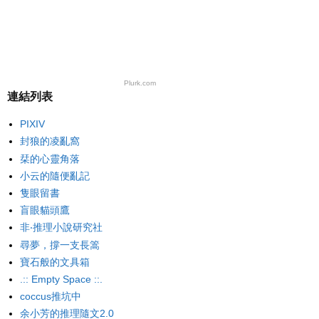
Plurk.com
連結列表
PIXIV
封狼的凌亂窩
栞的心靈角落
小云的隨便亂記
隻眼留書
盲眼貓頭鷹
非‧推理小說研究社
尋夢，撐一支長篙
寶石般的文具箱
.:: Empty Space ::.
coccus推坑中
余小芳的推理隨文2.0