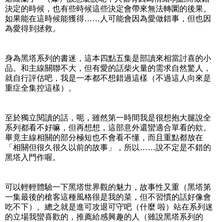
決定的時候，也有些時候這些決定會帶來無法轉圜的後果。
如果能在這時候能獲得……人可能會因為愛做錯事，但也因
為愛得到拯救。
身為黑塔系列的書迷，這本四點五集是部讀來相當討喜的小
品。和主線關聯不大，但有愛的話柴火量的需求自然驚人，
就自行評估吧，我是一本都不想錯過這樣（不過這人向來是
重症全集控這樣）。
至於獨立閱讀的話，呃，雖然第一時間我是很想抱大腿說全
系列都看不好嘛，但再想想，這部意外還蠻適合單看的欸。
畢竟主線相關的部分極短也不會看不懂，而且重點都放在
「相關但很久很久以前的故事」，所以……說不定是不錯的
黑塔入門作喔。
可以輕輕體驗一下黑塔世界觀的魅力，故事性又重（黑塔第
一集最後的槍客這種風格很是我的菜，但不習慣的話好像會
吃不下）。總之就是進可攻退可守吧（什麼 啦）站在系列迷
的立場我蠻喜歡的，推薦給感興趣的人（雖說黑塔系列的