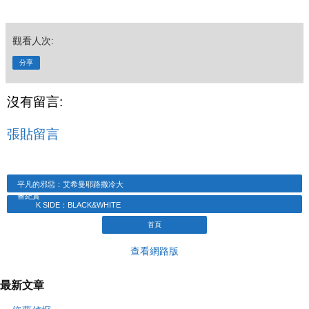
觀看人次:
分享
沒有留言:
張貼留言
平凡的邪惡：艾希曼耶路撒冷大
審紀實
K SIDE：BLACK&WHITE
首頁
查看網路版
最新文章