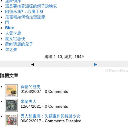
盜夢偵探
還是要抱著溫暖的鍋子說晚安
阿提米斯7：心魔上身
鬼靈精如何偷走聖誕節
門
Blue
人質卡農
魔女宅急便
蘿絲瑪麗的兒子
弟之夫
編號 1-10, 總共: 1949
◂
▸
ⓦ Recent Posts
隨機文章
食物的歷史
01/08/2007 - 0 Comments
米蘭夫人
12/04/2021 - 0 Comments
異人館畫廊：失竊畫作與解謎少女
06/02/2017 - Comments Disabled