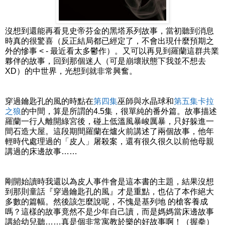
沒想到還能再看見史帝芬金的黑塔系列故事，當初聽到消息
時真的很驚喜（反正結局都已經定了，不會出現什麼預期之
外的慘事 < - 最近看太多鬱作）。又可以再見到羅蘭這群共業
夥伴的故事，回到那個迷人（可是崩壞狀態下我並不想去
XD）的中世界，光想到就非常興奮。
穿過鑰匙孔的風的時點在
第四集
巫師與水晶球和
第五集卡拉
之狼
的中間，算是所謂的4.5集，很單純的番外篇。故事描述
羅蘭一行人離開綠宮後，碰上低溫風暴峻厲暴，只好躲進一
間石造大屋。這段期間羅蘭在爐火前講述了兩個故事，他年
輕時代處理過的「皮人」屠殺案，還有很久很久以前他母親
講過的床邊故事……
剛開始讀時我還以為皮人事件會是這本書的主題，結果沒想
到那則童話『穿過鑰匙孔的風』才是重點，也佔了本作絕大
多數的篇幅。然後該怎麼說呢，不愧是基列地 的槍客養成
嗎？這樣的故事竟然不是少年自己讀，而是媽媽當床邊故事
講給幼兒聽……真是個非常寓教於樂的好故事啊！（握拳）