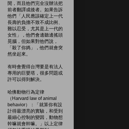
閒，而且他們完全沒辦法把
前者翻譯成後者。如果告訴
他們「人民應該確定上一代
長壽的負擔不致不成比例、
難以忍受，尤其是上一代的
女性」，他們會邊聽邊搖頭
晃腦，但如果對他們說，
「殺了你媽」，他們就會突
然坐起來。
有時會覺得台灣要是有法人
專用的巨嬰塔，很多問題或
許可以得到解決。
哈佛動物行為定律
（Harvard law of animal
behavior）：「就算你有設
計得最漂亮的實驗，和受到
最細心控制的變因，動物想
幹嘛就會幹嘛。」以上定律