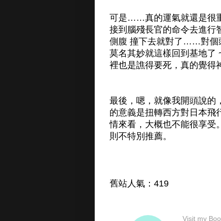
可是……真的運氣就還是很
接到腦殘長官的命令去進行
側腹 撞下去就對了……對
莫名其妙就這樣回到基地了
裡也是譙得要死，真的覺得
最後，嗯，就像我開頭說的
的意義是扭轉西方對日本飛
情來看，大概也不能很享受
則不特別推薦。
舊站人氣：419