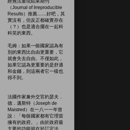
經無法重現結果期刊
（Journal of Irreproducible
Results）推薦……好吧，其
實沒有，但反正都確實存在
（？）也是適合擺在一起科
科笑的東西。
毛姆：如果一個國家認為有
別的東西比自由更重要，它
就會失去自由。不僅如此，
如果它認為更重要的是舒適
和金錢，則這兩者它一樣也
得不到。
法國作家兼外交官約瑟夫．
德．邁斯特（Joseph de
Maistred）在一八一一年曾
說：「每個國家都有它理當
擁有的政府。」由於政府最
主要的功能就在於訂定法