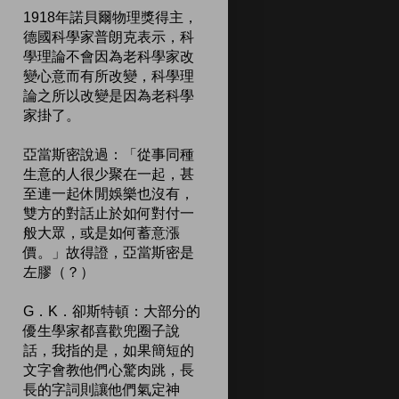
1918年諾貝爾物理獎得主，
德國科學家普朗克表示，科
學理論不會因為老科學家改
變心意而有所改變，科學理
論之所以改變是因為老科學
家掛了。
亞當斯密說過：「從事同種
生意的人很少聚在一起，甚
至連一起休閒娛樂也沒有，
雙方的對話止於如何對付一
般大眾，或是如何蓄意漲
價。」故得證，亞當斯密是
左膠（？）
G．K．卻斯特頓：大部分的
優生學家都喜歡兜圈子說
話，我指的是，如果簡短的
文字會教他們心驚肉跳，長
長的字詞則讓他們氣定神