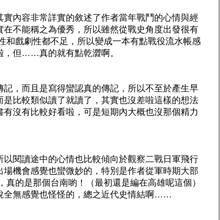
其實內容非常詳實的敘述了作者當年戰鬥的心情與經
實在不能稱之為優秀，所以雖然從戰史角度出發很有
學性和戲劇性都不足，所以變成一本有點戰役流水帳感
啦，但……真的就有點乾澀啊。
傳記，而且是寫得蠻認真的傳記，所以不至於產生早
而是比較類似讀了就讀了，其實也沒差啦這樣的想法
書有沒有比較好看啦，可是短期內大概也沒那個精力
所以閱讀途中的心情也比較傾向於觀察二戰日軍飛行
出場機會感覺也蠻微妙的，特別是作者從軍時期大部
下，真的是那個台南喲！（最初還是編在高雄呢這個）
說全無感覺也怪怪的，總之近代史情結啊……