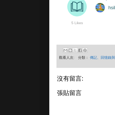
觀看人次:
分類：
傳記、回憶錄與
沒有留言:
張貼留言