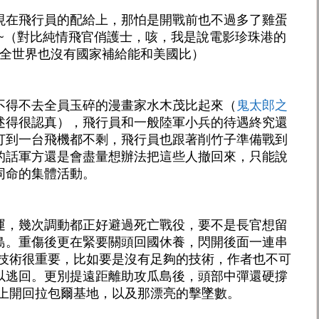
現在飛行員的配給上，那怕是開戰前也不過多了雞蛋
 ~（對比純情飛官俏護士，咳，我是說電影珍珠港的
那時全世界也沒有國家補給能和美國比）
不得不去全員玉碎的漫畫家水木茂比起來（
鬼
太郎之
述得很認真），飛行員和一般陸軍小兵的待遇終究還
打到一台飛機都不剩，飛行員也跟著削竹子準備戰到
的話軍方還是會盡量想辦法把這些人撤回來，只能說
同命的集體活動。
運，幾次調動都正好避過死亡戰役，要不是長官想留
島。重傷後更在緊要關頭回國休養，閃開後面一連串
然技術很重要，比如要是沒有足夠的技術，作者也不可
以逃回。更別提遠距離助攻瓜島後，頭部中彈還硬撐
海上開回拉包爾基地，以及那漂亮的擊墜數。