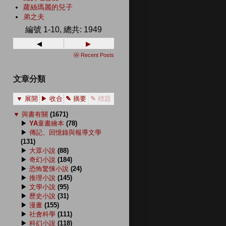
蘿絲瑪麗的兒子
弟之夫
編號 1-10, 總共: 1949
◂
▸
ⓦ Recent Posts
文章分類
▼ 展開
▶ 收合
✎ 摘要
✎ 標題
▼
與書有關
(1671)
▶
YA童書繪本
(78)
▶
傳記、回憶錄與報導文學
(131)
▶
大眾小說
(88)
▶
奇幻小說
(184)
▶
恐怖驚悚小說
(24)
▶
推理小說
(145)
▶
文學小說
(95)
▶
歷史小說
(31)
▶
漫畫
(155)
▶
社會科學
(111)
▶
科幻小說
(118)