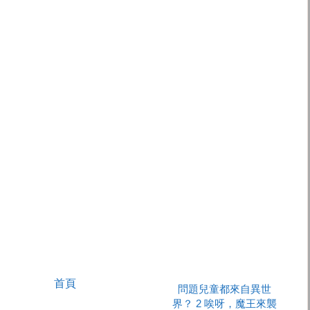
首頁
問題兒童都來自異世
界？ 2 唉呀，魔王來襲