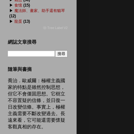
▶
食憶
(15)
▶
魔法師、畫家、助手還有貓琴
(12)
▶
龍蛋
(13)
ⓦ Tree Label V2
網誌文章搜尋
隨筆與書摘
喬治．歐威爾：極權主義國
家的特點是雖然控制思想，
但它不會僵固思想。它樹立
不容置疑的信條，並日復一
日改變信條。事實上，極權
主義需要不斷改變過去。長
遠來看，它可能還需要懷疑
客觀真相的存在。