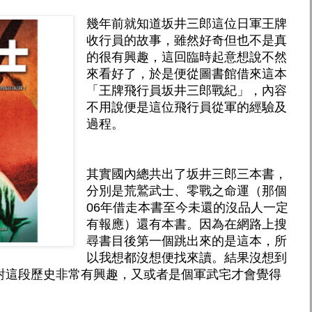
幾年前就知道坂井三郎這位日軍王牌
收行員的故事，雖然好奇但也不是真
的很有興趣，這回臨時起意想說不然
來看好了，於是便從圖書館借來這本
「王牌飛行員坂井三郎戰紀」，內容
不用說便是這位飛行員從軍的經驗及
過程。
其實國內總共出了坂井三郎三本書，
分別是荒鷲武士、零戰之命運（那個
06年借走本書至今未還的沒品人一定
有報應）還有本書。因為在網路上搜
尋書目後第一個跳出來的是這本，所
以我想都沒想便找來讀。結果沒想到
對這段歷史非常有興趣，又或者是個軍武宅才會覺得