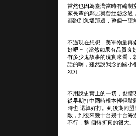
當然也因為臺灣當時有編制
家長輩的鄰居就曾經怨念過
都跑到魚塭那邊，整個一望
不過現在想想，美軍物量再
好吧 ~（當然如果有品質
有多少鬼故事的現實來看，就
話的啊，雖然說我念的國小
XD）
不用說史實上的一切，也體
從早期打中國時根本輕輕鬆
時也 還算好打。到後期同
敵，到後來幾十台幾十台海
不行，整 個轉折真的很大。