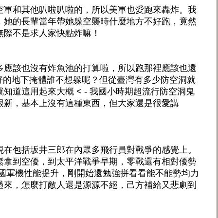
空軍和其他叭啦叭啦的，所以美軍也愛跑來轟炸。我
，她的長輩當年帶她躲空襲時什麼地方不好跑，竟然
無際不是求人家快點炸嘛！
多應該也沒有炸魚池的打算啦，所以跑那裡應該也還
良好的地下掩體誰不想躲呢？但從臺灣有多少防空洞就
知道這用起來大概 < - 我國小時期超流行防空洞鬼
很新，基本上沒有這種東西，但大家還是很愛講
現在包括坂井三郎在內眾多飛行員對戰爭的感覺上。
鬆拿到空優，到太平洋戰爭早期，零戰還有相對優勢
盟國軍機性能提升，剛開始還勉強拼看看能不能勢均力
過來，怎麼打敵人還是源源不絕，己方補給又悲劇到