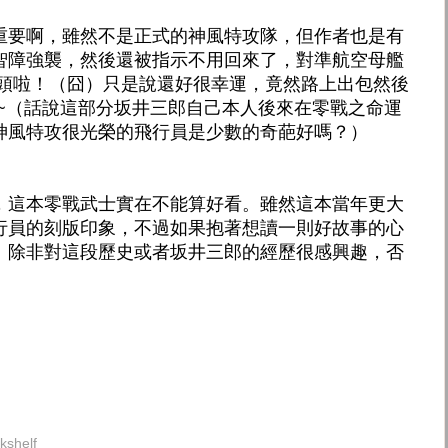
重要啊，雖然不是正式的神風特攻隊，但作者也是有
智障強襲，然後還被指示不用回來了，對準航空母艦
個頭啦！（囧）只是說還好很幸運，竟然路上出包然後
 ~（話說這部分坂井三郎自己本人後來在零戰之命運
神風特攻很光榮的飛行員是少數的奇葩好嗎？）
，這本零戰武士實在不能算好看。雖然這本當年更大
行員的刻版印象，不過如果抱著想讀一則好故事的心
。除非對這段歷史或者坂井三郎的經歷很感興趣，否