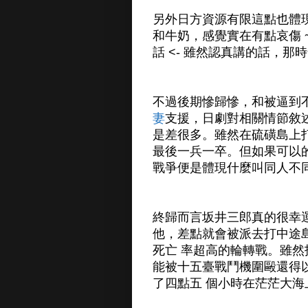
另外日方資源有限這點也體
和牛奶，感覺實在有點哀傷
話 <- 雖然認真講的話，
不過後期慘歸慘，和被逼到
妻
支援，日劇對相關情節敘
是差很多。雖然在硫磺島上
最後一兵一卒。但如果可以
戰爭便是體現什麼叫同人不
終歸而言坂井三郎真的很幸
他，差點就會被派去打中途
死亡 率超高的輪轉戰。雖
能被十五臺戰鬥機圍毆還得
了四點五 個小時在茫茫大