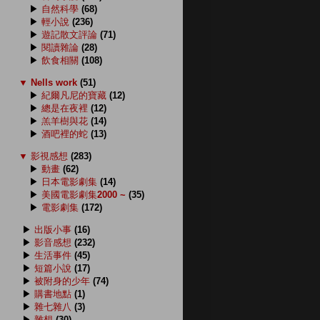
▶
自然科學
(68)
▶
輕小說
(236)
▶
遊記散文評論
(71)
▶
閱讀雜論
(28)
▶
飲食相關
(108)
▼
Nells work
(51)
▶
紀爾凡尼的寶藏
(12)
▶
總是在夜裡
(12)
▶
羔羊樹與花
(14)
▶
酒吧裡的蛇
(13)
▼
影視感想
(283)
▶
動畫
(62)
▶
日本電影劇集
(14)
▶
美國電影劇集2000 ~
(35)
▶
電影劇集
(172)
▶
出版小事
(16)
▶
影音感想
(232)
▶
生活事件
(45)
▶
短篇小說
(17)
▶
被附身的少年
(74)
▶
購書地點
(1)
▶
雜七雜八
(3)
▶
雜想
(30)