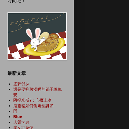
時間吧！
最新文章
盜夢偵探
還是要抱著溫暖的鍋子說晚
安
阿提米斯7：心魔上身
鬼靈精如何偷走聖誕節
門
Blue
人質卡農
魔女宅急便