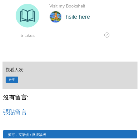
觀看人次:
分享
沒有留言:
張貼留言
麥可．克萊頓：微境殺機