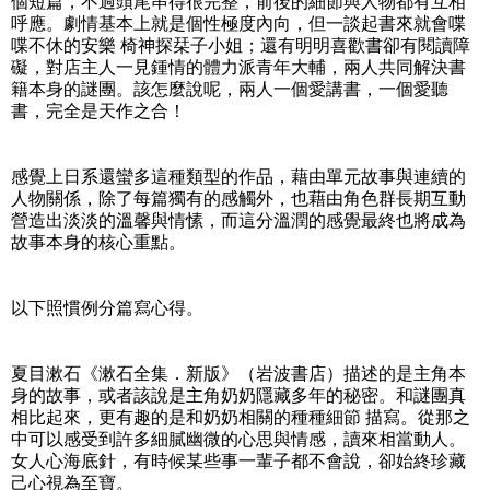
個短篇，不過頭尾串得很完整，前後的細節與人物都有互相
呼應。劇情基本上就是個性極度內向，但一談起書來就會喋
喋不休的安樂 椅神探栞子小姐；還有明明喜歡書卻有閱讀障
礙，對店主人一見鍾情的體力派青年大輔，兩人共同解決書
籍本身的謎團。該怎麼說呢，兩人一個愛講書，一個愛聽
書，完全是天作之合！
感覺上日系還蠻多這種類型的作品，藉由單元故事與連續的
人物關係，除了每篇獨有的感觸外，也藉由角色群長期互動
營造出淡淡的溫馨與情愫，而這分溫潤的感覺最終也將成為
故事本身的核心重點。
以下照慣例分篇寫心得。
夏目漱石《漱石全集．新版》（岩波書店）描述的是主角本
身的故事，或者該說是主角奶奶隱藏多年的秘密。和謎團真
相比起來，更有趣的是和奶奶相關的種種細節 描寫。從那之
中可以感受到許多細膩幽微的心思與情感，讀來相當動人。
女人心海底針，有時候某些事一輩子都不會說，卻始終珍藏
己心視為至寶。