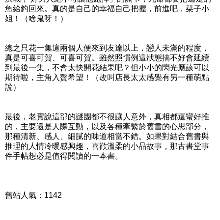
魚給釣回來。真的是自己的幸福自己把握，前進吧，栞子小
姐！（啥鬼呀！）
總之只花一集這兩個人便來到友達以上，戀人未滿的程度，
真是可喜可賀、可喜可賀。雖然照慣例這狀態搞不好會延續
到最後一集，不會太快開花結果吧？但小小的閃光應該可以
期待啦，主角入贅希望！（改叫店長太太感覺有另一種萌點
說）
最後，老實說這部的謎團都不很讓人意外，真相都還蠻好推
的，主要還是人際互動，以及各種牽繫於舊書的心思部分，
那種清新、感人、細膩的味道相當不錯。如果對結合舊書與
推理的人情冷暖感興趣，喜歡溫柔的小品故事，那古書堂事
件手帖想必是值得閱讀的一本書。
舊站人氣：1142