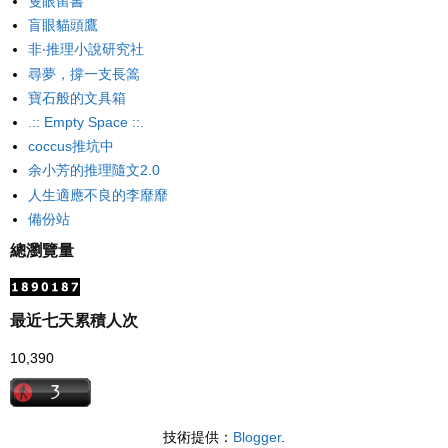
隻眼留書
盲眼貓頭鷹
非‧推理小說研究社
尋夢，撐一支長篙
寶石般的文具箱
.:: Empty Space ::.
coccus推坑中
余小芳的推理隨文2.0
人生適應不良的李靡靡
備份站
總瀏覽量
最近七天累積人次
10,390
技術提供：
Blogger
.