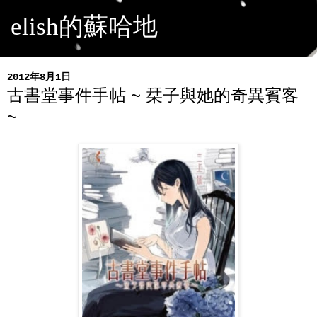
elish的蘇哈地
2012年8月1日
古書堂事件手帖 ~ 栞子與她的奇異賓客
~