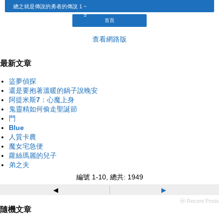
總之就是傳說的勇者的傳說 1 ~
5
首頁
查看網路版
最新文章
盜夢偵探
還是要抱著溫暖的鍋子說晚安
阿提米斯7：心魔上身
鬼靈精如何偷走聖誕節
門
Blue
人質卡農
魔女宅急便
蘿絲瑪麗的兒子
弟之夫
編號 1-10, 總共: 1949
◂
▸
ⓦ Recent Posts
隨機文章