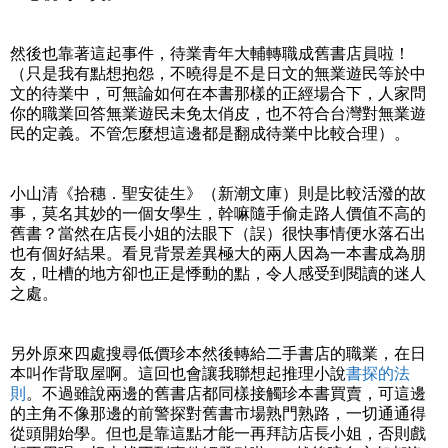
然後也靠著這起事件，待業青年大輔轉職成舊書店員啦！
（只是我有點想抱怨，不曉得是不是日文的無業遊民等於中
文的待業中，可無論如何在本書那樣的正經場合下，人家問
你的職業回答無業遊民未免太俏皮，也不符合台灣對無業遊
民的定義。不管怎麼想這邊都是翻成待業中比較合理）。
小山清《拾穗．聖安徒生》（新潮文庫）則是比較活潑的故
事，莫名其妙的一個女學生，幹嘛隨手偷走路人價值不高的
舊書？當然在店長小姐的法眼下（誤）很快事情便水落石出
也有個好結果。看見背景差異極大的兩人因為一本書成為朋
友，吐槽的地方卻也正是悸動的點，令人感受到閱讀的迷人
之處。
另外原來四處搜尋低價珍本然後轉給二手書店的職業，在日
本叫作背取屋啊。這回也會讓我聯想起推理小說
書探的法
則
。不過雖說兩邊的舊書店都同樣接觸珍本書買賣，可這邊
的主角不像那邊的前警探對舊書市場熟門熟路，一切通通得
從頭開始學。但也是靠這點才能一再拜訪店長小姐，否則戲