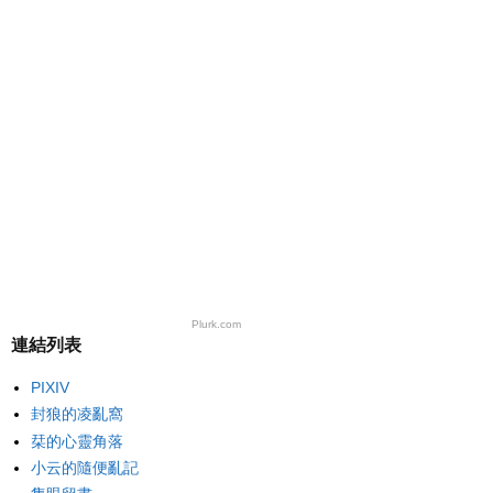
Plurk.com
連結列表
PIXIV
封狼的凌亂窩
栞的心靈角落
小云的隨便亂記