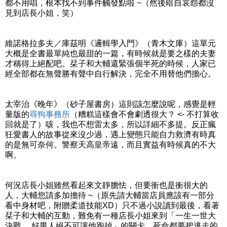
都不用唱，根本找不到事件觸發點啦 ~（然後暗自哀怨都沒
見到店長小姐，笑）
維諾格拉多夫／庫茲明《邏輯學入門》（青木文庫）這單元
大概是全書最單純也最甜的一篇，有時候就是要之樣的夫妻
才稱得上絕配吧。栞子和大輔還緊張個半死的時候，人家已
經全部都在無聲勝有聲中自行解決，完全不用替他們擔心。
太宰治《晚年》（砂子屋書房）這則該怎麼說呢，感覺是輕
量版的
尋狗事務所
（糟糕這樣會不會劇透很大？ <- 不打算收
回就是了）咳，我也不想雷太多，所以詳細不多提。反正瘋
狂愛書人的故事從來沒少過，遇上變態只能自力救濟有時真
的是無可奈何。警察天高皇帝遠，而且實益有時候真的不大
啊。
何況店長小姐雖然看起來文靜膽怯，但要衝也是衝很大的
人，大輔您請多加擔待 ~（原先請大輔當店員應該有一部分
看中身材吧，附贈柔道技能XD）只不過小說讀到最後，看著
栞子和大輔的互動，難免有一種店長小姐來到「一生一世大
決戰， 好男人絕不可讓他跑掉」的關卡，死命都要把逃走的