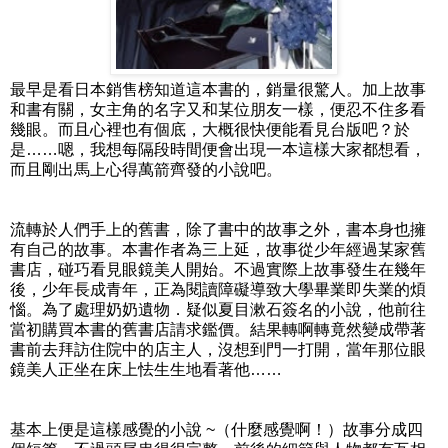
最早是看日本銷售榜知道這本書的，銷量很驚人。加上故事
和書有關，女主角的名字又和某位朋友一樣，便忍不住多看
幾眼。而且心裡也有個底，大概很快便能看見台版吧？於
是……嗯，我想每隔段時間便會出現一本這樣大家都想看，
而且剛出馬上心得萬箭齊發的小說吧。
流轉於人們手上的舊書，除了書中的故事之外，書本身也擁
有自己的故事。本書作者為三上延，故事從少年經過某家舊
書店，碰巧看見眼鏡美人開始。不過實際上故事發生在幾年
後，少年長成青年，正為閱讀障礙導致大學畢業即失業的煩
惱。為了處理奶奶遺物．疑似夏目漱石簽名的小說，他前往
當初購買本書的舊書店請求鑑價。結果轉啊轉竟然變成帶著
書前去拜訪住院中的店主人，沒想到門一打開，當年那位眼
鏡美人正坐在床上怯生生地看著他……
基本上便是這樣感覺的小說 ~（什麼感覺啊！）故事分成四