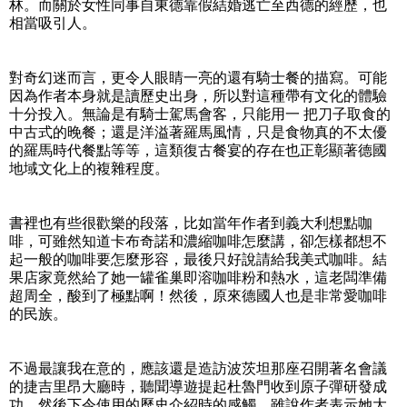
林。而關於女性同事自東德靠假結婚逃亡至西德的經歷，也
相當吸引人。
對奇幻迷而言，更令人眼睛一亮的還有騎士餐的描寫。可能
因為作者本身就是讀歷史出身，所以對這種帶有文化的體驗
十分投入。無論是有騎士駕馬會客，只能用一 把刀子取食的
中古式的晚餐；還是洋溢著羅馬風情，只是食物真的不太優
的羅馬時代餐點等等，這類復古餐宴的存在也正彰顯著德國
地域文化上的複雜程度。
書裡也有些很歡樂的段落，比如當年作者到義大利想點咖
啡，可雖然知道卡布奇諾和濃縮咖啡怎麼講，卻怎樣都想不
起一般的咖啡要怎麼形容，最後只好說請給我美式咖啡。結
果店家竟然給了她一罐雀巢即溶咖啡粉和熱水，這老闆準備
超周全，酸到了極點啊！然後，原來德國人也是非常愛咖啡
的民族。
不過最讓我在意的，應該還是造訪波茨坦那座召開著名會議
的捷吉里昂大廳時，聽聞導遊提起杜魯門收到原子彈研發成
功，然後下令使用的歷史介紹時的感觸。雖說作者表示她大