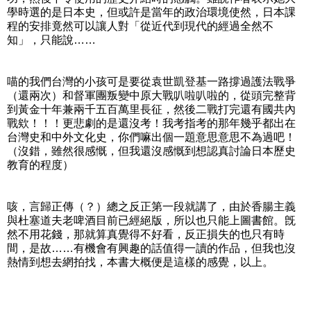
學時選的是日本史，但或許是當年的政治環境使然，日本課
程的安排竟然可以讓人對「從近代到現代的經過全然不
知」，只能說……
喵的我們台灣的小孩可是要從袁世凱登基一路撐過護法戰爭
（還兩次）和督軍團叛變中原大戰叭啦叭啦的，從頭完整背
到黃金十年兼兩千五百萬里長征，然後二戰打完還有國共內
戰欸！！！更悲劇的是還沒考！我考指考的那年幾乎都出在
台灣史和中外文化史，你們嘛出個一題意思意思不為過吧！
（沒錯，雖然很感慨，但我還沒感慨到想認真討論日本歷史
教育的程度）
咳，言歸正傳（？）總之反正第一段就講了，由於香腸主義
與杜塞道夫老啤酒目前已經絕版，所以也只能上圖書館。旣
然不用花錢，那就算真覺得不好看，反正損失的也只有時
間，是故……有機會有興趣的話值得一讀的作品，但我也沒
熱情到想去網拍找，本書大概便是這樣的感覺，以上。