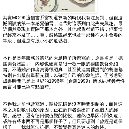
其實MOOK這個書系當初還算新的時候我有注意到，但很遺
憾開讀的第一本感覺偏雷，連帶對這系列自此失去興趣。最
近偶然發現其實除了那本之外，其他感覺都還不錯，但事情
已經來不及了……嘛，嚴格說起來也並非那種不入手會癢的
等級，但還是有股小小的遺憾啦。
本作是長年服務於德航的大島慎子所撰寫的，原書名是「德
國美食物語」，內容也確實是很一板一眼的德國飲食介紹
書。不過雖然作者寫得很認真，甚至就連書裡提到的餐廳都
特別在出版前重新光顧，以確定自己的印象無誤。但考慮到
成書時間已是上世紀的1996年（台版1999）所以純就參考性
而言可能已經有點過時。
不過我之前也曾寫過，關於記憶是沒有時間限制的，而且這
本之所以吸引我的原因，正在於作者寫出許多她個人的經
驗、感想，還有德日價值觀的比較。雖然也早因時間久遠，
或許有些東西不再是那個樣子了，但只要想到「曾經是這個
樣子」，我就無法抗拒、不禁覺得真是迷人的敘述。