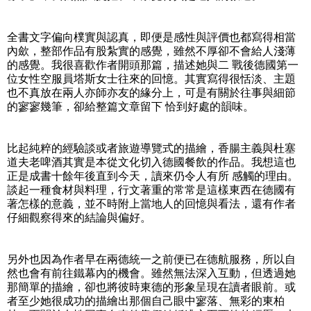
全書文字偏向樸實與認真，即便是感性與評價也都寫得相當
內歛，整部作品有股紮實的感覺，雖然不厚卻不會給人淺薄
的感覺。我很喜歡作者開頭那篇，描述她與二 戰後德國第一
位女性空服員塔斯女士往來的回憶。其實寫得很恬淡、主題
也不真放在兩人亦師亦友的緣分上，可是有關於往事與細節
的寥寥幾筆，卻給整篇文章留下 恰到好處的韻味。
比起純粹的經驗談或者旅遊導覽式的描繪，香腸主義與杜塞
道夫老啤酒其實是本從文化切入德國餐飲的作品。我想這也
正是成書十餘年後直到今天，讀來仍令人有所 感觸的理由。
談起一種食材與料理，行文著重的常常是這樣東西在德國有
著怎樣的意義，並不時附上當地人的回憶與看法，還有作者
仔細觀察得來的結論與偏好。
另外也因為作者早在兩德統一之前便已在德航服務，所以自
然也會有前往鐵幕內的機會。雖然無法深入互動，但透過她
那簡單的描繪，卻也將彼時東德的形象呈現在讀者眼前。或
者至少她很成功的描繪出那個自己眼中寥落、無彩的東柏