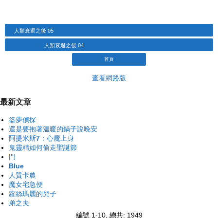
人類衰退之後 05
人類衰退之後 04
首頁
查看網路版
最新文章
盜夢偵探
還是要抱著溫暖的鍋子說晚安
阿提米斯7：心魔上身
鬼靈精如何偷走聖誕節
門
Blue
人質卡農
魔女宅急便
蘿絲瑪麗的兒子
弟之夫
編號 1-10, 總共: 1949