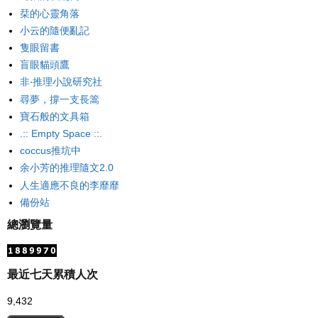
栞的心靈角落
小云的隨便亂記
隻眼留書
盲眼貓頭鷹
非‧推理小說研究社
尋夢，撐一支長篙
寶石般的文具箱
.:: Empty Space ::.
coccus推坑中
余小芳的推理隨文2.0
人生適應不良的李靡靡
備份站
總瀏覽量
最近七天累積人次
9,432