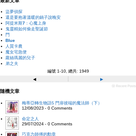
最新文章
盜夢偵探
還是要抱著溫暖的鍋子說晚安
阿提米斯7：心魔上身
鬼靈精如何偷走聖誕節
門
Blue
人質卡農
魔女宅急便
蘿絲瑪麗的兒子
弟之夫
編號 1-10, 總共: 1949
◂
▸
ⓦ Recent Posts
隨機文章
梅蒂亞轉生物語5 門扉彼端的魔法師（下）
12/08/2023 - 0 Comments
命定之人
29/07/2024 - 0 Comments
巧克力師傅的勳章