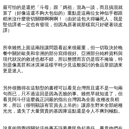
最可怕的是還把「斗母」跟「媽祖」混為一談，而且搞混就
算了（好像這還不夠大包似的）重點是這兩位女神似乎都跟
稻米沒什麼密切關聯啊啊啊！（由於這包大得嚇死人，我是
堅信譯者一定也有發現，但因為原著就那樣寫只好硬著頭皮
譯）
所幸雖然上面這兩段讓問題看起來很嚴重，但一切取決於晚
餐中關於歐美和非洲的部分寫得很好。亞洲部分純粹資料與
現代狀況的敘述也都不錯，所以整體而言仍是瑕不掩瑜，特
別是像蒿苣和冰淇淋這樣平時少見這般探討的食品章節讀來
更是迷人。
另外很難得在這類型的書裡可以看見台灣而且還不是一句兩
句而已，只不過這回是因為丟臉的事。雖然早就知道了，但
看見阿斗仔這麼義正詞嚴的指出台灣因為全面 改種改良稻
米，所以（很明顯該有官員去上吊的）讓原生野米全部絕種
光光，遺失了大量寶貴的基因庫這點還是令人不爽到極點。
說真的我覺得關於這件事不該要農民負起責任，畢竟他們在