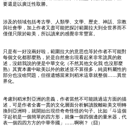
要還是以廣泛性取勝。
涉及的領域包括考古學、人類學、文學、歷史、神話、宗教
與社會學，加上作者又盡可能把探討範圍拉大到全世界而不
僅僅只限於歐美，所以讀來的感覺非常豐富。
只是有一好沒兩好啦，範圍拉大的意思也等於作者不可能對
每個文化都那麼熟，於是自然會出現看起來非常詭異的敘
述，沒錯我說的便是中華文化（不然其他文化我 也沒那麼
熟）其實本書中歐美以外的敘述並不算很多，純資料屬性的
部分也沒啥問題，但很遺憾當來到稻米這章就整個……異世
界化。
考慮到稻米對亞洲的意義，作者當然不可能跳過這方面的描
述，可是作者全書一貫的文化層面分析解讀脫離歐美文明轉
換到亞洲時，就開始出現些奇奇怪怪的句子。比如「斗這個
字起初是一個簡單的四方形，就像一個四個邊的量米器，代
表一個四四方方的中華帝國」……啊咧？（囧）