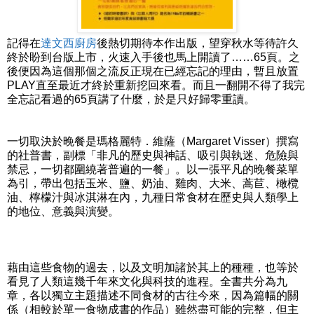
記得在
達文西廚房
後熱切期待本作出版，望穿秋水等待許久
終於盼到台版上市，火速入手後也馬上開讀了……65頁。之
後便因為這個那個之流反正現在已經忘記的理由，暫且放置
PLAY直至最近才終於重新挖回來看。而且一翻開不得了我完
全忘記看過的65頁講了什麼，於是只好歸零重讀。
一切取決於晚餐是瑪格麗特．維薩（Margaret Visser）撰寫
的社普書，副標「非凡的歷史與神話、吸引與執迷、危險與
禁忌，一切都圍繞著普遍的一餐」。以一張平凡的晚餐菜單
為引，帶出包括玉米、鹽、奶油、雞肉、大米、蒿苣、橄欖
油、檸檬汁與冰淇淋在內，九種日常食材在歷史與人類學上
的地位、意義與演變。
藉由這些食物的過去，以及文明加諸於其上的種種，也等於
看見了人類這幾千年來文化與科技的進程。全書共分為九
章，各以獨立主題描述不同食材的古往今來，因為篇幅的關
係（相較於單一食物成書的作品）雖然盡可能的完整，但主