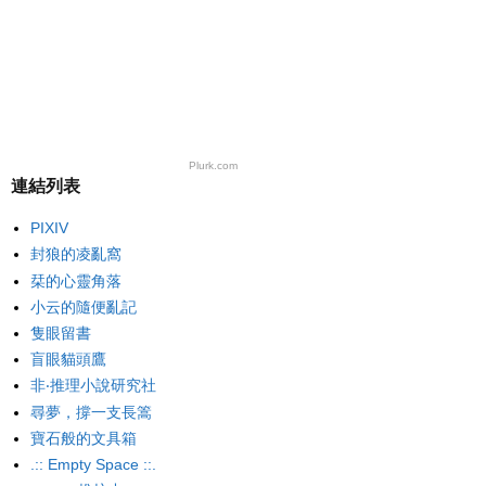
Plurk.com
連結列表
PIXIV
封狼的凌亂窩
栞的心靈角落
小云的隨便亂記
隻眼留書
盲眼貓頭鷹
非‧推理小說研究社
尋夢，撐一支長篙
寶石般的文具箱
.:: Empty Space ::.