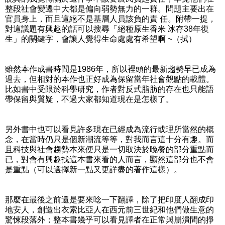
整段社會變遷中大都是偏向弱勢無力的一群。問題主要出在
官員身上，而且這絕不是基層人員該負的責 任。附帶一提，
對這議題有興趣的話可以搜尋「絕種原生香米 冰存38年復
生」的關鍵字，會讓人覺得生命處處有希望啊 ~（拭）
雖然本作成書時間是1986年，所以裡頭的最新趨勢早已成為
過去，但相對的本作也正好成為保留當年社會觀點的載體。
比如書中受限於科學研究，作者對反式脂肪的存在也只能語
帶保留與質疑，不過大家都知道現在是怎樣了。
另外書中也可以看見許多現在已經成為流行或理所當然的概
念，在當時仍只是個新潮流等等，對我而言這十分有趣。而
且科技與社會趨勢本來便只是一切取決於晚餐的部分重點而
已，對會有興趣找這本書來看的人而言，顯然這部分也不會
是重點（可以選擇新一點又更詳盡的著作這樣）。
那麼在最後之前還是要來唸一下翻譯，除了把印度人翻成印
地安人，創造出衣索比亞人在西元前三世紀和他們做生意的
驚悚段落外；整本書幾乎可以看見譯者在正常與崩潰間的掙