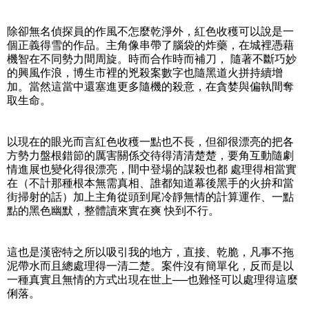
除卻無名偵探員的作風不怎麼乾淨外，紅色收穫可以說是一
個正義得雪的作品。主角像串帶了腦袋的炸藥，在城裡憑藉
機智在不同勢力間周旋。時而合作時而補刀， 隨著不斷巧妙
的興風作浪，博生市裡的兇殺案數字也隨黑道火拼持續增
加。當然這當中還塞進更多隨機的殺意，在貪婪與偏執間奪
取生命。
以現在的眼光而言紅色收穫一點也不長，但卻很漂亮的把各
方勢力盤根錯節的厲害關係交待得清清楚楚，要角互動隨劇
情進展也變化得很漂亮，間中登場的謀殺也都 處理得相當實
在（不計那種根本無需真相、誰都知道幕後黑手的火拚和當
街掃射的話）加上主角從頭到尾冷靜無情的計算運作、一點
點的黑色幽默，整體讀來實在爽 快到不行。
這也是漢密特之所以吸引我的地方，直接、乾脆，凡事不拖
泥帶水而且總處理得一清二楚。案件沒有簡單化，反而是以
一種真實且無情的方式出現在世上──也難怪可以處理得這麼
俐落。