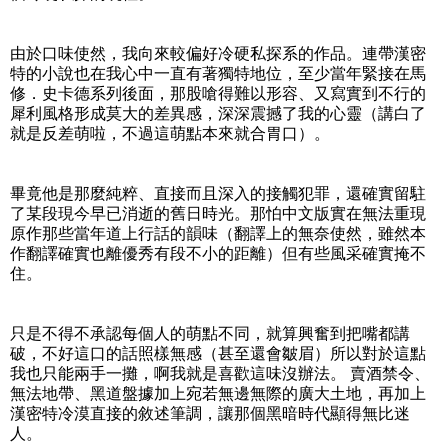
由於口味使然，我向來較偏好冷硬私探系的作品。連帶漢密
特的小說也在我心中一直有著獨特地位，至少當年緊接在馬
修．史卡德系列後面，那股嗆得難以形容、又寫實到不行的
犀利風格形成莫大的差異感，深深震撼了我的心靈（講白了
就是反差萌啦，不過這萌點本來就合胃口）。
畢竟他是那麼純粹、直接而且深入的接觸犯罪，還確實留駐
了某段現今早已消逝的舊日時光。那怕中文版實在無法重現
原作那些當年道上行話的韻味（翻譯上的無奈使然，雖然本
作翻譯確實也離優秀有段不小的距離）但有些風采確實掩不
住。
只是不得不承認每個人的萌點不同，就算興奮到把嘴都講
破，不好這口的話照樣無感（甚至還會皺眉）所以對於這點
我也只能兩手一攤，啊我就是喜歡這味沒辦法。 賣酒禁令、
無法地帶、黑道盤據加上宛若無邊無際的廣大土地，再加上
漢密特冷漠直接的敘述筆調，讓那個黑暗時代顯得無比迷
人。