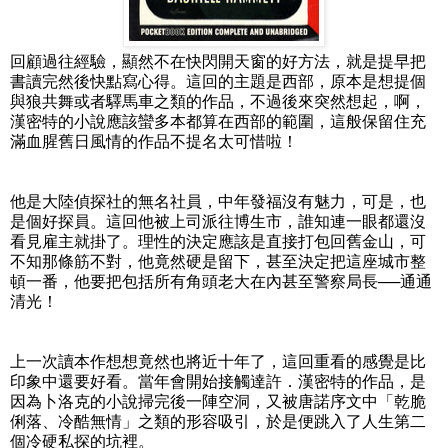
回顧過往經驗，顯然不在快閃開天窗的好方法，就是提早把
書讀完然後快點寫心得。這回的主題是西部，原本是想提個
與狼共舞或者驛馬車之類的作品，不過後來突然想起，啊，
漢密特的小說應該蠻多本都算在西部的範圍，這般保留住充
滿血腥舊日風情的作品不提名太可惜啦！
他是大陸偵探社的無名社員，中年發福沒有魅力，可是，也
是個好探員。這回他被上司派往博生市，誰知連一眼都還沒
看見雇主就掛了。理性的決定應該是直接打包回舊金山，可
不知那條筋不對，他竟然硬是留下，甚至決定把這座城市整
頓一番，他要把包括所有角頭老大在內甚至警察局長──通通
清光！
上一次讀本作想想竟然也將近十年了，這回重看的感覺是比
印象中還要好看。當年會開始接觸達許．漢密特的作品，是
因為卜洛克的小說掃完後一陣空洞，又被唐諾序文中「乾脆
俐落、冷酷無情」之類的形容吸引，於是便跳入了人生第二
個冷硬私探的坑裡。