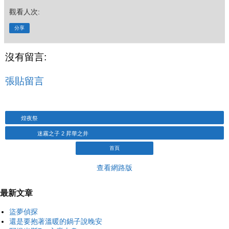
觀看人次:
分享
沒有留言:
張貼留言
煌夜祭
迷霧之子 2 昇華之井
首頁
查看網路版
最新文章
盜夢偵探
還是要抱著溫暖的鍋子說晚安