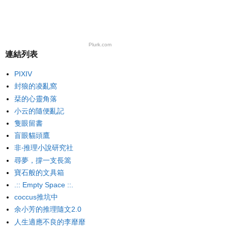
Plurk.com
連結列表
PIXIV
封狼的凌亂窩
栞的心靈角落
小云的隨便亂記
隻眼留書
盲眼貓頭鷹
非‧推理小說研究社
尋夢，撐一支長篙
寶石般的文具箱
.:: Empty Space ::.
coccus推坑中
余小芳的推理隨文2.0
人生適應不良的李靡靡