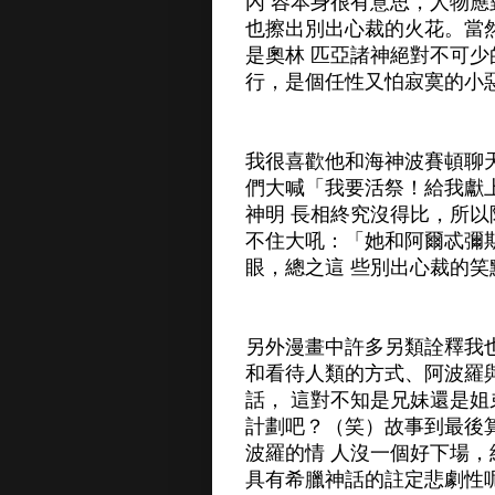
內 容本身很有意思，人物
也擦出別出心裁的火花。當
是奧林 匹亞諸神絕對不可
行，是個任性又怕寂寞的小
我很喜歡他和海神波賽頓聊
們大喊「我要活祭！給我獻
神明 長相終究沒得比，所
不住大吼：「她和阿爾忒彌
眼，總之這 些別出心裁的
另外漫畫中許多另類詮釋我
和看待人類的方式、阿波羅
話， 這對不知是兄妹還是
計劃吧？（笑）故事到最後
波羅的情 人沒一個好下場
具有希臘神話的註定悲劇性