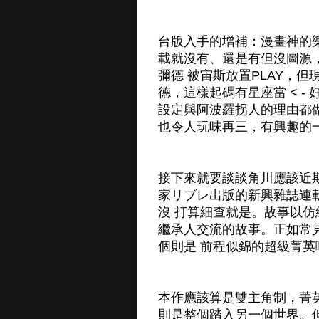
台版入手的增補：漫畫神的
載就沒有、還是有但沒圖源
彌德 被宙斯放置PLAY，
德，這樣起碼有星座當 < 
設定與阿波羅拐人的理由都
也令人玩味再三，有興趣的一
接下來就要談談角川應該近
家リブレ出版的新興雜誌連
沒 打算細查就是。故事以
繼承人交流的故事。正如常
個則是 前程似錦的超級菁英
本作應該算是雙主角制，菁
則是整個踏入另一個世界。