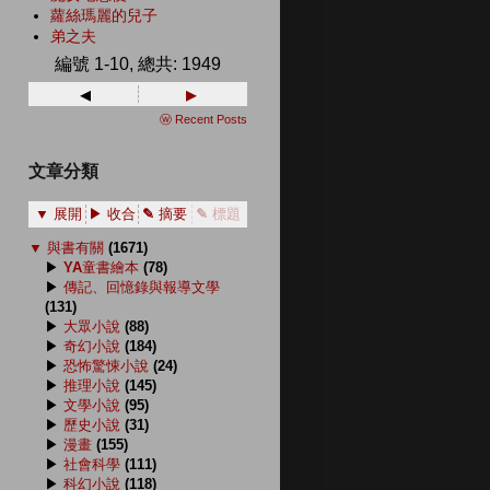
蘿絲瑪麗的兒子
弟之夫
編號 1-10, 總共: 1949
◂
▸
ⓦ Recent Posts
文章分類
▼ 展開
▶ 收合
✎ 摘要
✎ 標題
▼
與書有關
(1671)
▶
YA童書繪本
(78)
▶
傳記、回憶錄與報導文學
(131)
▶
大眾小說
(88)
▶
奇幻小說
(184)
▶
恐怖驚悚小說
(24)
▶
推理小說
(145)
▶
文學小說
(95)
▶
歷史小說
(31)
▶
漫畫
(155)
▶
社會科學
(111)
▶
科幻小說
(118)