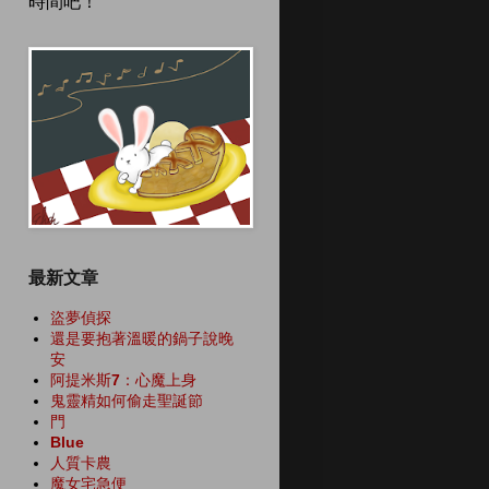
時間吧！
最新文章
盜夢偵探
還是要抱著溫暖的鍋子說晚
安
阿提米斯7：心魔上身
鬼靈精如何偷走聖誕節
門
Blue
人質卡農
魔女宅急便