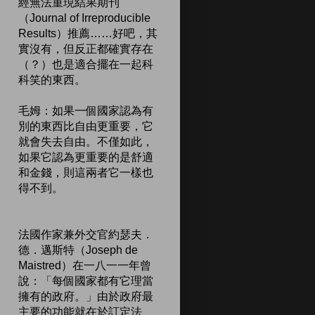
經無法重現結果期刊
（Journal of Irreproducible
Results）推薦……好吧，其
實沒有，但反正都確實存在
（？）也是適合擺在一起科
科笑的東西。
毛姆：如果一個國家認為有
別的東西比自由更重要，它
就會失去自由。不僅如此，
如果它認為更重要的是舒適
和金錢，則這兩者它一樣也
得不到。
法國作家兼外交官約瑟夫．
德．邁斯特（Joseph de
Maistred）在一八一一年曾
說：「每個國家都有它理當
擁有的政府。」由於政府最
主要的功能就在於訂定法