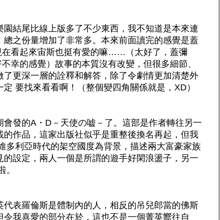
樂園結尾比線上版多了不少東西，我不知道是本來連
，總之份量增加了非常多。本來前面讀完的感覺是蓋
但現在看起來宙斯也挺有愛的嘛……（太好了，蓋彌
- 好不幸的感覺）故事的本質沒有改變，但很多細節、
做了更深一層的詮釋和解答，除了令劇情更加清楚外
定 要找來看看啊！（整個變四角關係就是，XD）
期會發的A・D－天使の嘘－了。這部是作者轉往另一
載的作品，這家出版社似乎是重整後換名再起，但我
仿維多利亞時代的架空國度為背景，描述兩大富豪家族
見的設定，兩人一個是所謂的遊手好閑浪盪子，另一
啦。
英代表羅倫斯是體制內的人，相反的吊兒郎當的佛斯
但令我喜愛的部分在於，這也不是一個菁英嚮往自