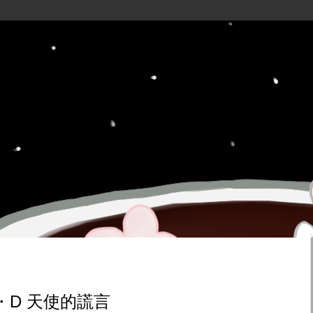
・D 天使的謊言