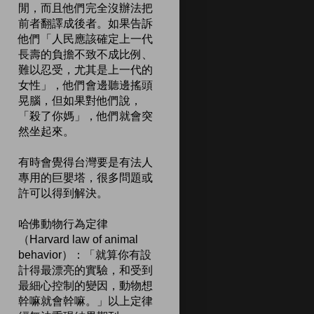
閒，而且他們完全沒辦法把
前者翻譯成後者。如果告訴
他們「人民應該確定上一代
長壽的負擔不致不成比例、
難以忍受，尤其是上一代的
女性」，他們會邊聽邊搖頭
晃腦，但如果對他們說，
「殺了你媽」，他們就會突
然坐起來。
有時會覺得台灣要是有法人
專用的巨嬰塔，很多問題或
許可以得到解決。
哈佛動物行為定律
（Harvard law of animal
behavior）：「就算你有設
計得最漂亮的實驗，和受到
最細心控制的變因，動物想
幹嘛就會幹嘛。」以上定律