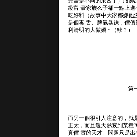
完全是不同的東西了）服飾
級富 豪家族么子卻一點上
吃好料（故事中大家都嫌他
是個毒 舌、脾氣暴躁，價
利清明的大傲嬌 ~（欸？）
第
而另一個很引人注意的，就
正太，而且還天然衰到某種
真價 實的天才。問題只是