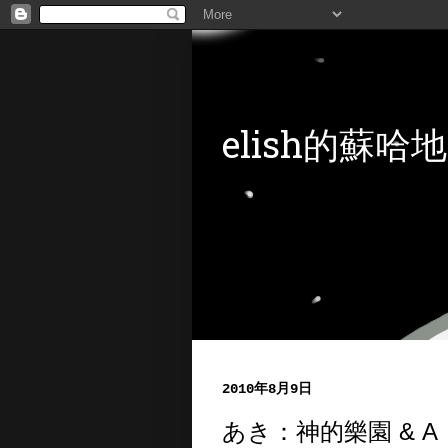
elish的蘇哈地
2010年8月9日
あき：神的樂園 & A