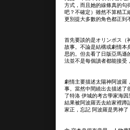
方式，而且她的線條真的勾
吧？不確定）雖然不算精工
更別提大多數的角色都正到
首先要談的是オリンポス（
故事。不論是結構或劇情本
思的。但去看了日版亞馬遜
法並不是每個讀者都能接受
劇情主要描述太陽神阿波羅
事。當然中間繞出去描述了
了特洛 伊城的考古學家海因
結果被阿波羅丟去給家裡蹲
家正，忘記 阿波羅是男神了