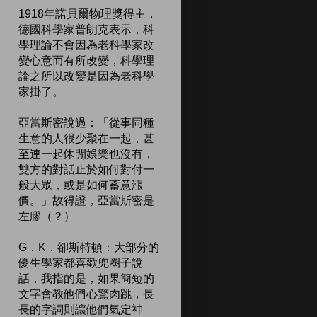
1918年諾貝爾物理獎得主，
德國科學家普朗克表示，科
學理論不會因為老科學家改
變心意而有所改變，科學理
論之所以改變是因為老科學
家掛了。
亞當斯密說過：「從事同種
生意的人很少聚在一起，甚
至連一起休閒娛樂也沒有，
雙方的對話止於如何對付一
般大眾，或是如何蓄意漲
價。」故得證，亞當斯密是
左膠（？）
G．K．卻斯特頓：大部分的
優生學家都喜歡兜圈子說
話，我指的是，如果簡短的
文字會教他們心驚肉跳，長
長的字詞則讓他們氣定神