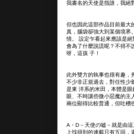
我書名的天使是指誰，我絕
但也因此這部作品目前最大
真，腦袋卻強大到某個境界
情。 設定乍看起來應該是
會為了什麼說謊呢？不得不
呀，這孩 子！
此外雙方的執事也很有趣，
不少非正規過去，對任性少
是東 洋系的米田，本體是眼
眼、不時讓些微小惡魔的主
兩位顯得比較普通，但吐槽
A・D－天使の嘘－就是由
上找得到的連載只有五回，