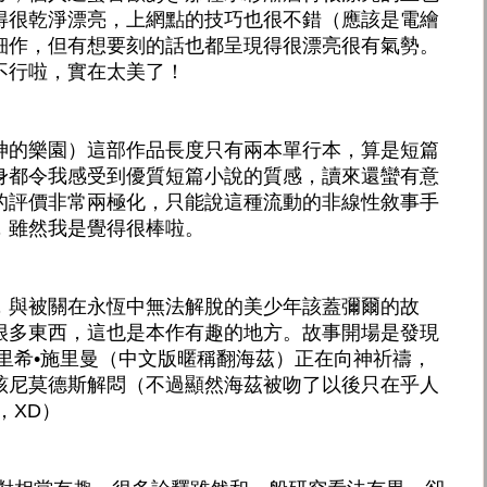
得很乾淨漂亮，上網點的技巧也很不錯（應該是電繪
細作，但有想要刻的話也都呈現得很漂亮很有氣勢。
不行啦，實在太美了！
神的樂園）這部作品長度只有兩本單行本，算是短篇
身都令我感受到優質短篇小說的質感，讀來還蠻有意
的評價非常兩極化，只能說這種流動的非線性敘事手
，雖然我是覺得很棒啦。
，與被關在永恆中無法解脫的美少年該蓋彌爾的故
很多東西，這也是本作有趣的地方。故事開場是發現
里希•施里曼（中文版暱稱翻海茲）正在向神祈禱，
該尼莫德斯解悶（不過顯然海茲被吻了以後只在乎人
，XD）