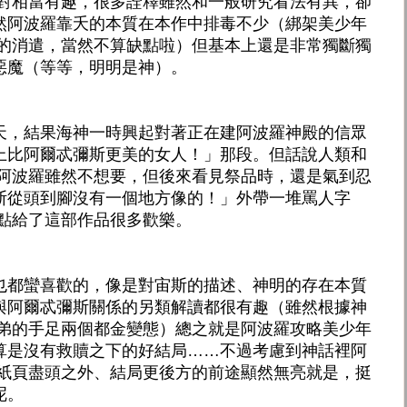
應對相當有趣，很多詮釋雖然和一般研究看法有異，卻
然阿波羅靠夭的本質在本作中排毒不少（綁架美少年
少的消遣，當然不算缺點啦）但基本上還是非常獨斷獨
惡魔（等等，明明是神）。
天，結果海神一時興起對著正在建阿波羅神殿的信眾
上比阿爾忒彌斯更美的女人！」那段。但話說人類和
以阿波羅雖然不想要，但後來看見祭品時，還是氣到忍
斯從頭到腳沒有一個地方像的！」外帶一堆罵人字
笑點給了這部作品很多歡樂。
也都蠻喜歡的，像是對宙斯的描述、神明的存在本質
與阿爾忒彌斯關係的另類解讀都很有趣（雖然根據神
姐弟的手足兩個都金變態）總之就是阿波羅攻略美少年
算是沒有救贖之下的好結局……不過考慮到神話裡阿
，紙頁盡頭之外、結局更後方的前途顯然無亮就是，挺
呢。