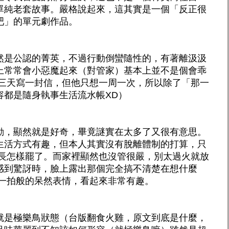
單純老套故事。嚴格說起來，這其實是一個「反正很
吧」的單元劇作品。
然是公認的菁英，不過行動倒蠻隨性的，有著離汲汲
上常常會小惡魔起來（對管家）基本上並不是個會乖
他三天寫一封信，但他只想一周一次，所以除了「那一
容都是隨身執事生活流水帳XD）
動，顯然就是好奇，畢竟謎實在太多了又很有意思。
生活方式有趣，但本人其實沒有脫離體制的打算，只
竟長怎樣罷了。而家裡顯然也沒管很嚴，別太過火就放
感到驚訝時，臉上露出那個完全搞不清楚在想什麼
頓一拍般的呆然表情，看起來非常有趣。
就是極樂鳥狀態（台版翻食火雞，原文到底是什麼，