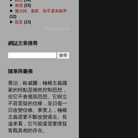
▶
食憶
(15)
▶
魔法師、畫家、助手還有貓琴
(12)
▶
龍蛋
(13)
ⓦ Tree Label V2
網誌文章搜尋
隨筆與書摘
喬治．歐威爾：極權主義國
家的特點是雖然控制思想，
但它不會僵固思想。它樹立
不容置疑的信條，並日復一
日改變信條。事實上，極權
主義需要不斷改變過去。長
遠來看，它可能還需要懷疑
客觀真相的存在。