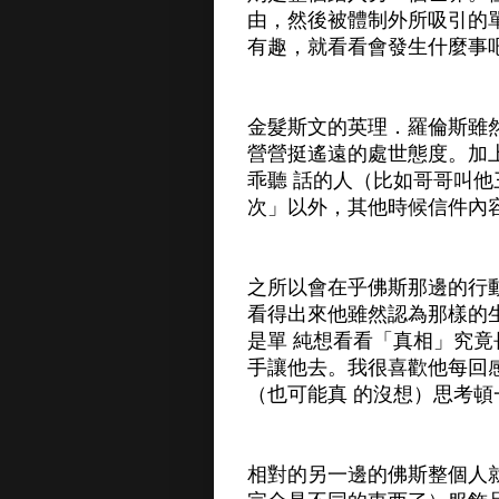
由，然後被體制外所吸引的
有趣，就看看會發生什麼事
金髮斯文的英理．羅倫斯雖
營營挺遙遠的處世態度。加
乖聽 話的人（比如哥哥叫
次」以外，其他時候信件內
之所以會在乎佛斯那邊的行
看得出來他雖然認為那樣的
是單 純想看看「真相」究
手讓他去。我很喜歡他每回
（也可能真 的沒想）思考
相對的另一邊的佛斯整個人