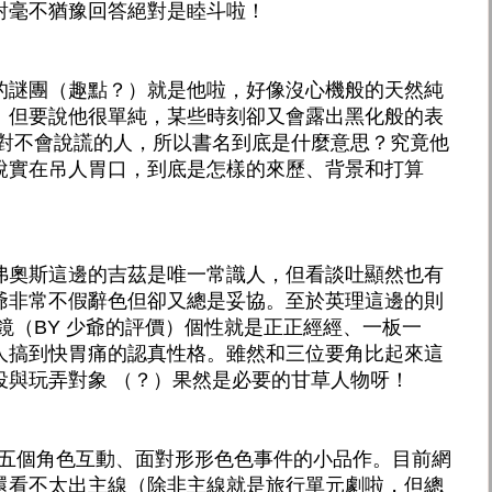
對毫不猶豫回答絕對是睦斗啦！
的謎團（趣點？）就是他啦，好像沒心機般的天然純
。但要說他很單純，某些時刻卻又會露出黑化般的表
絕對不會說謊的人，所以書名到底是什麼意思？究竟他
說實在吊人胃口，到底是怎樣的來歷、背景和打算
弗奧斯這邊的吉茲是唯一常識人，但看談吐顯然也有
爺非常不假辭色但卻又總是妥協。至於英理這邊的則
鏡（BY 少爺的評價）個性就是正正經經、一板一
人搞到快胃痛的認真性格。雖然和三位要角比起來這
役與玩弄對象 （？）果然是必要的甘草人物呀！
這五個角色互動、面對形形色色事件的小品作。目前網
還看不太出主線（除非主線就是旅行單元劇啦，但總