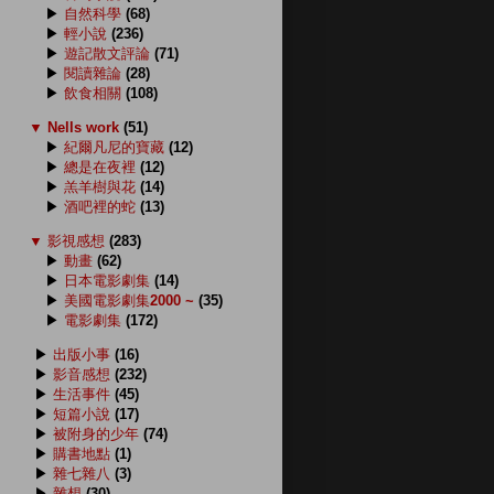
▶
自然科學
(68)
▶
輕小說
(236)
▶
遊記散文評論
(71)
▶
閱讀雜論
(28)
▶
飲食相關
(108)
▼
Nells work
(51)
▶
紀爾凡尼的寶藏
(12)
▶
總是在夜裡
(12)
▶
羔羊樹與花
(14)
▶
酒吧裡的蛇
(13)
▼
影視感想
(283)
▶
動畫
(62)
▶
日本電影劇集
(14)
▶
美國電影劇集2000 ~
(35)
▶
電影劇集
(172)
▶
出版小事
(16)
▶
影音感想
(232)
▶
生活事件
(45)
▶
短篇小說
(17)
▶
被附身的少年
(74)
▶
購書地點
(1)
▶
雜七雜八
(3)
▶
雜想
(30)