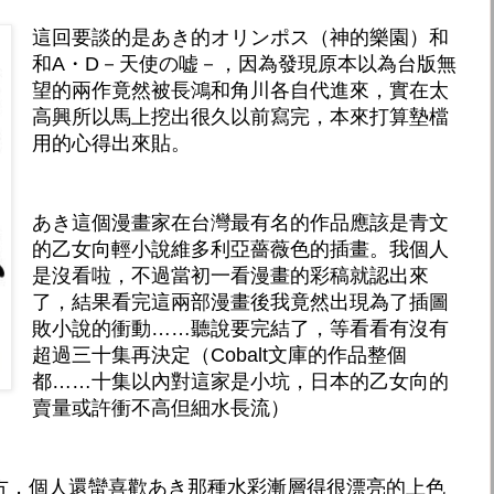
這回要談的是あき的オリンポス（神的樂園）和
和A・D－天使の嘘－，因為發現原本以為台版無
望的兩作竟然被長鴻和角川各自代進來，實在太
高興所以馬上挖出很久以前寫完，本來打算墊檔
用的心得出來貼。
あき這個漫畫家在台灣最有名的作品應該是青文
的乙女向輕小說維多利亞薔薇色的插畫。我個人
是沒看啦，不過當初一看漫畫的彩稿就認出來
了，結果看完這兩部漫畫後我竟然出現為了插圖
敗小說的衝動……聽說要完結了，等看看有沒有
超過三十集再決定（Cobalt文庫的作品整個
都……十集以內對這家是小坑，日本的乙女向的
賣量或許衝不高但細水長流）
方，個人還蠻喜歡あき那種水彩漸層得很漂亮的上色