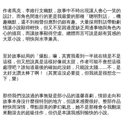
作者馬克．李維行文幽默，故事中不時出現讓人會心一笑的
設計。而角色間進行的更是我最愛的那種「聰明對話」，機
趣幽默，還不到相聲但應對仍頗有趣。大量採用對話帶動劇
情讓小說顯得輕快，但又不至因過度缺乏周邊事物與角色內
心的描寫，而讓故事顯得空虛。總體而言可說是頗有質感的
大眾小說，明快與水準兼具。
至於故事結局的「爆點」嘛，其實我看到一半就在猜是不是
這樣，但又想說真是這樣好像就太甜，作者可能不會想這樣
處理吧？誰知道最後的確如此沒錯，只能說太賤……不，是
太好太讚太棒了啊！（其實這沒必要提，但我就是很想念一
下，樂）
那些我們沒談過的事無疑是部小品的溫馨喜劇，情節走向和
故事本身沒什麼很特別的地方，但讀來感覺很好。整部作品
輕快而深情，帶點甜美的夢幻氣息，她不是那種會令我翻滾
來翻滾去的超級佳作，但仍是本讓我感到愉快的小說。