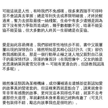
可能這就是人性，有時我們不免感嘆，很多東西隨手可得時
並不會認真去掌握；總是等到失去或界限明確後，才終於醒
過來，奮力去抓取最後一絲殘絮。生命中有多少遺憾是因為
當下沒有努力爭取而造成的，幾乎數都數不完，唸著不能妥
協不能妥協，但大多數的人終其一生卻總是在妥協。
愛是如此容易傳達，我們卻經常性地怯步不前。書中父親屢
屢出現的深情告白，雖然明知是其精心設計許久（笑）卻仍
教我感動莫名。那是一個行動舉止極之迷人地父親對自己孩
子的最深情抒詠，浪漫的像首詩（在我想像中，父女的臉是
史恩康納萊與蜜雪兒菲佛 <- 可能有更適合的，但誰教我認識
不多呢）。
雖然像這類因為某種機緣，成功彌補過去遺憾並從新認知愛
的故事真的蠻老套的。但這種東西就是點合了，讀來就會非
常非常有感覺的故事。更何況這本寫得也不錯，就算不去考
慮那些大道理，單就劇情本身來看就已經夠有趣了（可見只
要包裝得不錯，勵志向故事我也是很吃的）。