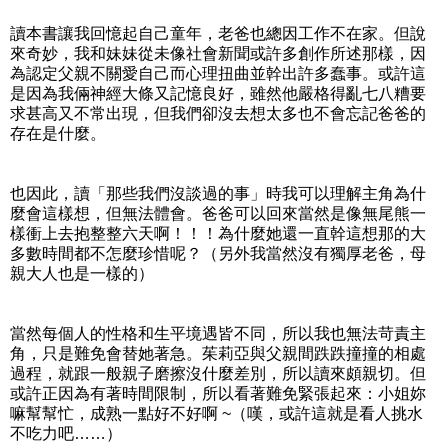
讀本書讓我回憶起自己童年，老爸也總因工作不在家。但說
來奇妙，我和妹妹從未像社會新聞或許多創作所述那樣，因
為認定父親不關愛自己而心理扭曲並幹出許多蠢事。或許這
是因為我倆神經大條又記憶良好，雖然他嚴格得亂七八糟要
求甚高又不常出現，但我們卻沒去想太多也不會忘記爸爸的
存在是什麼。
也因此，讀「那些我們沒談過的事」時我可以理解主角為什
麼會這樣想，但無法體會。爸爸可以回來當然是像無尾熊一
樣衝上去抱整整六天啊！！！為什麼她還一直幹這想那的大
多數時間都不怎麼珍惜呢？（另外我當然沒有獨厚老爸，母
親大人也是一樣的）
當然每個人的性格和生平境遇皆不同，所以我也無法苛責主
角，只是難免會替她著急。茱莉亞與父親間跌跌撞撞的相處
過程，就跟一般親子磨擦沒什麼差別，所以讀來頗親切。但
或許正因為有著時間限制，所以看著難免緊張起來：小姐妳
嘛幫幫忙，成熟一點好不好啊 ~（嘆，或許這就是看人挑水
不吃力吧……）