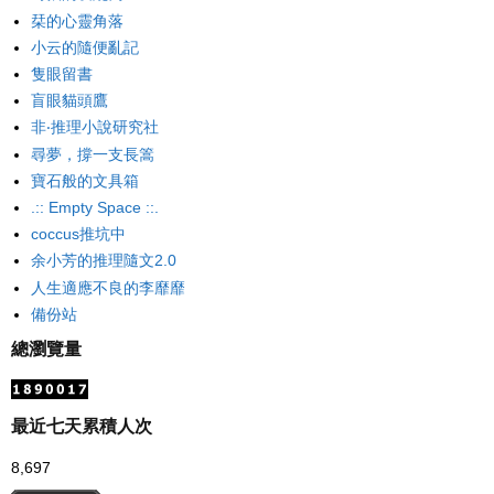
栞的心靈角落
小云的隨便亂記
隻眼留書
盲眼貓頭鷹
非‧推理小說研究社
尋夢，撐一支長篙
寶石般的文具箱
.:: Empty Space ::.
coccus推坑中
余小芳的推理隨文2.0
人生適應不良的李靡靡
備份站
總瀏覽量
最近七天累積人次
8,697