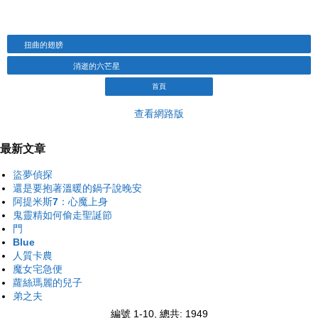
扭曲的翅膀
消逝的六芒星
首頁
查看網路版
最新文章
盜夢偵探
還是要抱著溫暖的鍋子說晚安
阿提米斯7：心魔上身
鬼靈精如何偷走聖誕節
門
Blue
人質卡農
魔女宅急便
蘿絲瑪麗的兒子
弟之夫
編號 1-10, 總共: 1949