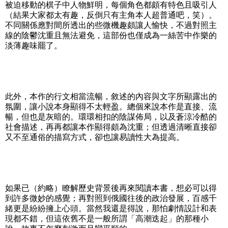
被迫移動的棋子中人物鮮明，每個角色都頗有特色且吸引人
（結果大家都太有趣，反倒只有主角本人超普通吧，笑）。
不同關係應對間所透出的些微機趣頗讓人愉快，不過對照主
線的陰鬱沈重且無法避免，這部份也僅成為一絲苦中作樂的
淡薄趣味罷了。
此外，本作的行文相當流暢，敘述的內容與文字所顯露出的
氛圍，讓小說本身顯得不太輕盈。總個來說本作是直接、流
暢，但也是灰暗的。環環相扣的陰謀佈局，以及蒼涼冷酷的
社會描述，再再都讓本作顯得頗為沈重；但透過清晰直接卻
又不至通俗的描寫方式，卻也讓易讀性大為提高。
如果已（約略）瞭解歷史背景後再來閱讀本書，想必可以得
到許多微妙的感覺；再對照到俄國往後的政治發展，百感千
緒更是紛紛擁上心頭。當然我還是得說，那怕劇情設計和表
現都不錯，但這依舊不是一般所謂「高潮迭起」的那種小