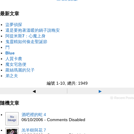
最新文章
盜夢偵探
還是要抱著溫暖的鍋子說晚安
阿提米斯7：心魔上身
鬼靈精如何偷走聖誕節
門
Blue
人質卡農
魔女宅急便
蘿絲瑪麗的兒子
弟之夫
編號 1-10, 總共: 1949
◂
▸
ⓦ Recent Posts
隨機文章
酒吧裡的蛇 4
06/10/2006 - Comments Disabled
羔羊樹與花 7