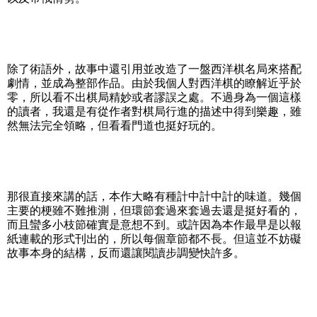
除了術語外，故事中還引用並改造了一盤西洋棋名局來搭配
劇情，並成為整部作品。由於我個人對西洋棋的瞭解近乎於
零，所以看不出棋局精妙或者謬誤之處。不過身為一個這樣
的讀者，我還是有從作者對棋局行進的描述中得到樂趣，雖
然無法完全領略，但看看門道也挺好玩的。
那很直接來講的話，本作大略有種計中計中計的味道。幾個
主要的梗雖不難推測，但環節套過來套過去還是挺好看的，
而且蠻多小枝節確實是意想不到。或許因為本作最早是以報
紙連載的形式刊出的，所以每個章節都不長。但這並不妨礙
故事本身的結構，反而還讓閱讀步調變快許多。