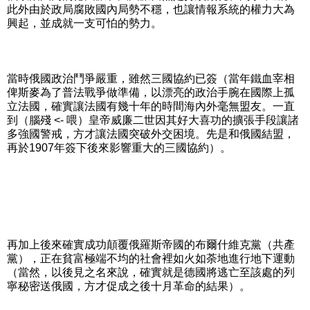
此外由於政局腐敗國內局勢不穩，也讓情報系統的權力大為
興起，並成就一支可怕的勢力。
當時俄國政治鬥爭嚴重，雖然三國協約已簽（當年鐵血宰相
俾斯麥為了普法戰爭做準備，以漂亮的政治手腕在國際上孤
立法國，確實讓法國有幾十年的時間海內外毫無盟友。一直
到（腦殘 <- 喂）皇帝威廉二世因其好大喜功的擴張手段讓諸
多強國警戒，方才讓法國突破外交困境。先是和俄國結盟，
再於1907年簽下後來影響重大的三國協約）。
再加上後來確實成功顛覆俄羅斯帝國的布爾什維克黨（共產
黨），正在貧富極端不均的社會裡如火如荼地進行地下運動
（當然，以後見之名來說，確實就是德國將逃亡至該處的列
寧秘密送俄國，方才促成之後十月革命的結果）。