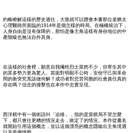
約略瞭解這樣的歷史過往，大致就可以體會本書那位老猶太
心理醫師所面臨的1914年是個怎樣的時局。在極權統治下，
人身自由是沒有保障的，那怕是像主角這樣有身份地位的中
產階級也無法自外其身。
在這樣的社會裡，願意自我犧牲烈士當然不少，但寄生其中
的眾多勢力更為驚人。當面對明顯不公時，安份守己與革命
間的衝突究竟該做何解？成功者對悲苦同胞的社會責任真的
存在嗎？信念的撞擊也在本作中忠實呈現。
西洋棋中有一個術語叫「迫移」，指的是當棋局不管怎麼
下，都只會往更糟的情況走去，敗定了的情況。本作從書名
就開始引用這個概念，並以這個漂亮的概念隱喻出主角境遇
以及帝俄情勢。