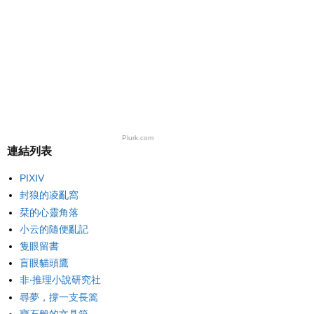
Plurk.com
連結列表
PIXIV
封狼的凌亂窩
栞的心靈角落
小云的隨便亂記
隻眼留書
盲眼貓頭鷹
非‧推理小說研究社
尋夢，撐一支長篙
寶石般的文具箱