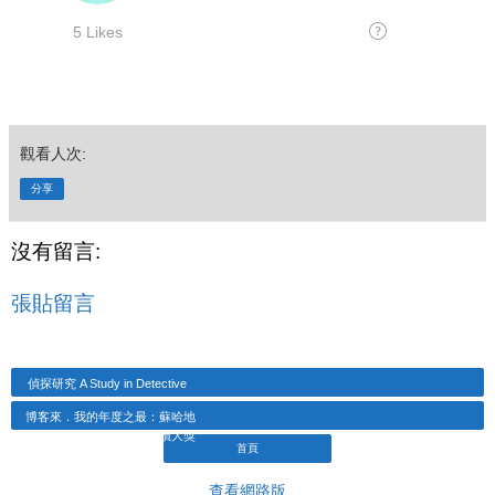
觀看人次:
分享
沒有留言:
張貼留言
偵探研究 A Study in Detective
博客來．我的年度之最：蘇哈地
08年閱讀大獎
首頁
查看網路版