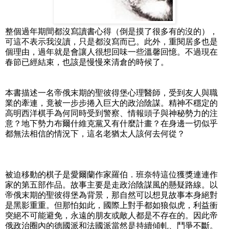
整個過年期間都沒寫讀書心得（倒是摸了很多有的沒的），
可這不表示我沒讀，只是都沒寫而已。此外，重閱居多也是
個理由，過年就是會讓人很想回味一些溫馨回憶。不過現在
春節已經結束，也該是慢慢來清倉的時候了。
本書描述一名帝俄末期的聖彼得堡心理醫師，受到友人與職
業的牽連，竟被一步步捲入巨大的政治陰謀。精神不穩定的
高明西洋棋手為何同時受到警察、情報頭子與神秘勢力的注
意？地下勢力布爾什維克黨又有什麼計畫？在身邊一切似乎
都無法相信的情況下，這名老猶太人該何去何從？
被迫移動的棋子是愛爾蘭作家羅伯．班奈特這位獲獎連連作
家的第五部作品。故事主要是走政治陰謀風的懸疑路線。以
帝俄末期的聖彼得堡為背景，那自然可以想見故事本身絕對
是黑影重重。但那怕如此，國際上對手都如狼似虎，利益衝
突絕不可能避免，永遠的朋友或敵人都是不存在的。因此帝
俄政治圈內的德國派和法國派當然是持續傾軋、鬥爭不斷。