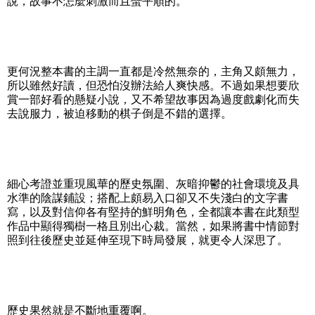
說，故事不怎麼刺激而且蠻平順的。
更何況整本書的主調一直都是冷然無奈的，主角又頗無力，
所以雖然好讀，但恐怕沒辦法給人爽快感。不過如果想要欣
賞一部好看的懸疑小說，又不希望故事因為過度戲劇化而失
去說服力，被迫移動的棋子倒是不錯的選擇。
細心考證並重現風華的歷史氛圍、灰暗抑鬱的社會環境及具
水準的陰謀鋪設；搭配上頗易入口卻又不失淺白的文字書
寫，以及對信仰各有堅持的鮮明角色，全都讓本書在此類型
作品中顯得獨樹一格且別出心裁。當然，如果將書中情節對
照到往後歷史並延伸至現下時局發展，就更令人深思了。
歷史果然就是不斷地重覆啊。