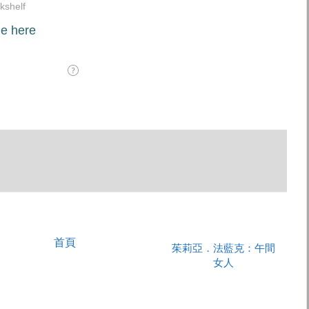
首頁
茱莉亞．法藍克：午間
女人