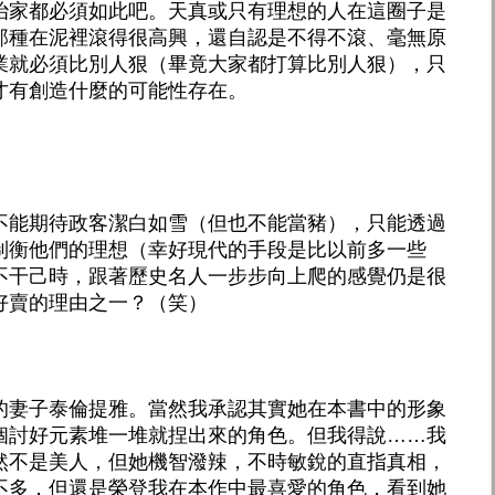
治家都必須如此吧。天真或只有理想的人在這圈子是
那種在泥裡滾得很高興，還自認是不得不滾、毫無原
業就必須比別人狠（畢竟大家都打算比別人狠），只
才有創造什麼的可能性存在。
不能期待政客潔白如雪（但也不能當豬），只能透過
制衡他們的理想（幸好現代的手段是比以前多一些
不干己時，跟著歷史名人一步步向上爬的感覺仍是很
好賣的理由之一？（笑）
的妻子泰倫提雅。當然我承認其實她在本書中的形象
個討好元素堆一堆就捏出來的角色。但我得說……我
然不是美人，但她機智潑辣，不時敏銳的直指真相，
不多，但還是榮登我在本作中最喜愛的角色，看到她