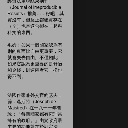
經無法重現結果期刊
（Journal of Irreproducible
Results）推薦……好吧，其
實沒有，但反正都確實存在
（？）也是適合擺在一起科
科笑的東西。
毛姆：如果一個國家認為有
別的東西比自由更重要，它
就會失去自由。不僅如此，
如果它認為更重要的是舒適
和金錢，則這兩者它一樣也
得不到。
法國作家兼外交官約瑟夫．
德．邁斯特（Joseph de
Maistred）在一八一一年曾
說：「每個國家都有它理當
擁有的政府。」由於政府最
主要的功能就在於訂定法