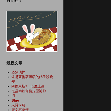
時間吧！
最新文章
盜夢偵探
還是要抱著溫暖的鍋子說晚
安
阿提米斯7：心魔上身
鬼靈精如何偷走聖誕節
門
Blue
人質卡農
魔女宅急便