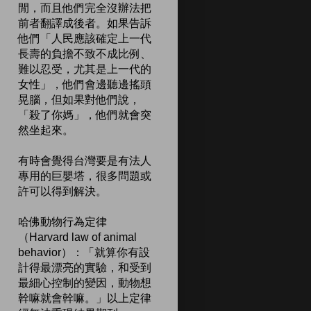
閒，而且他們完全沒辦法把
前者翻譯成後者。如果告訴
他們「人民應該確定上一代
長壽的負擔不致不成比例、
難以忍受，尤其是上一代的
女性」，他們會邊聽邊搖頭
晃腦，但如果對他們說，
「殺了你媽」，他們就會突
然坐起來。
有時會覺得台灣要是有法人
專用的巨嬰塔，很多問題或
許可以得到解決。
哈佛動物行為定律
（Harvard law of animal
behavior）：「就算你有設
計得最漂亮的實驗，和受到
最細心控制的變因，動物想
幹嘛就會幹嘛。」以上定律