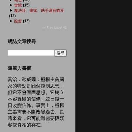
▶
食憶
(15)
▶
魔法師、畫家、助手還有貓琴
(12)
▶
龍蛋
(13)
ⓦ Tree Label V2
網誌文章搜尋
隨筆與書摘
喬治．歐威爾：極權主義國
家的特點是雖然控制思想，
但它不會僵固思想。它樹立
不容置疑的信條，並日復一
日改變信條。事實上，極權
主義需要不斷改變過去。長
遠來看，它可能還需要懷疑
客觀真相的存在。