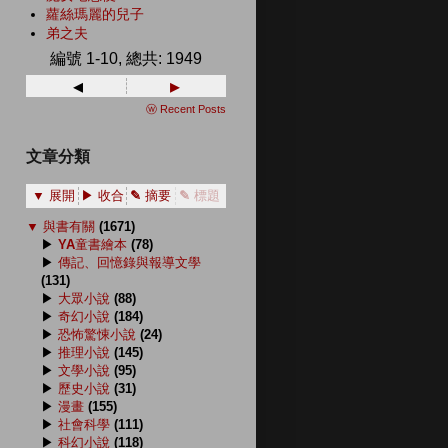
蘿絲瑪麗的兒子
弟之夫
編號 1-10, 總共: 1949
◂
▸
ⓦ Recent Posts
文章分類
▼ 展開
▶ 收合
✎ 摘要
✎ 標題
▼
與書有關
(1671)
▶
YA童書繪本
(78)
▶
傳記、回憶錄與報導文學
(131)
▶
大眾小說
(88)
▶
奇幻小說
(184)
▶
恐怖驚悚小說
(24)
▶
推理小說
(145)
▶
文學小說
(95)
▶
歷史小說
(31)
▶
漫畫
(155)
▶
社會科學
(111)
▶
科幻小說
(118)