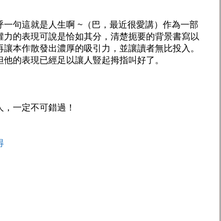
呼一句這就是人生啊 ~（巴，最近很愛講）作為一部
權力的表現可說是恰如其分，清楚扼要的背景書寫以
再讓本作散發出濃厚的吸引力，並讓讀者無比投入。
但他的表現已經足以讓人豎起拇指叫好了。
人，一定不可錯過！
得