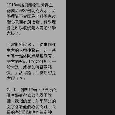
1918年諾貝爾物理獎得主，
德國科學家普朗克表示，科
學理論不會因為老科學家改
變心意而有所改變，科學理
論之所以改變是因為老科學
家掛了。
亞當斯密說過：「從事同種
生意的人很少聚在一起，甚
至連一起休閒娛樂也沒有，
雙方的對話止於如何對付一
般大眾，或是如何蓄意漲
價。」故得證，亞當斯密是
左膠（？）
G．K．卻斯特頓：大部分的
優生學家都喜歡兜圈子說
話，我指的是，如果簡短的
文字會教他們心驚肉跳，長
長的字詞則讓他們氣定神