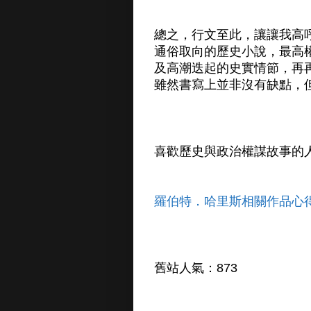
總之，行文至此，讓讓我高
通俗取向的歷史小說，最高
及高潮迭起的史實情節，再
雖然書寫上並非沒有缺點，
喜歡歷史與政治權謀故事的
羅伯特．哈里斯相關作品心
舊站人氣：873