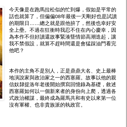
今天像是在跑馬拉松似的忙到爆，假如是平常的
話也就算了，但偏偏08年最後一天剛好也是試讀
的期限日……總之就是跟他拚了，然後也幸好安
全上壘。不過在狂衝時我忍不住在內心慶幸，因
為本作不但好讀還故事緊湊曁情節高潮迭起，讓
我不禁假設，就算不趕時間還是會猛踩油門看完
他吧？
本作的主角不是別人，正是鼎鼎大名、史上最棒
地演說家與政治家之一的西塞羅。故事以他的親
信奴隸提洛年老後開始撰寫回憶錄為基礎，敘述
西塞羅如何以一個新來者的身份向上爬，透過各
式政治權謀，最終成為羅馬共和有史以來第一位
沒有軍權、也非貴族派的執政官。