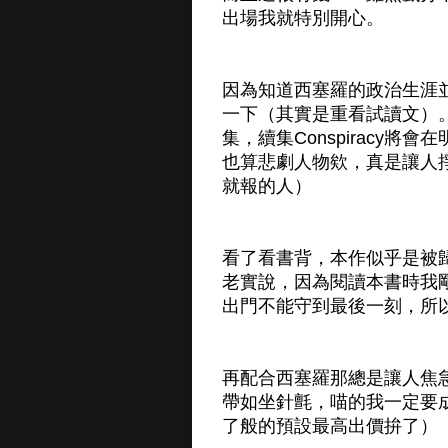
出場我就特別開心。
因為知道西塞羅的政治生涯
一下（其實是重看試讀文）
集，續集Conspiracy
也算悲劇人物欸，真是讓人掙
就報的人）
看了看書背，本作似乎是被
老實說，因為閱讀本書時我
出門不能守到最後一刻，所
再配合西塞羅那總是讓人焦
帶如坐針氈，喵的我一定要成
了般的預設最高出價拚了）