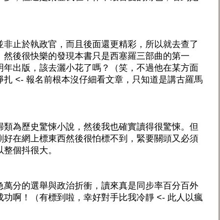
並非止於執政官，而且後面還更精彩，所以就去查了
。然後很快樂的發現本書只是西塞羅三部曲的第一
將會在明年出版，該去灑小花了嗎？（笑，不過他在某方面
扎 <- 報名前根本沒仔細看文章，只知道是講古羅馬
歸類為歷史驚悚小說，然後我也確實讀得很驚悚。但
剛好在網上標東西然後很怕標不到，緊要關頭又必須
以整個抖很大。
急萬分的選舉與政治折衝，讀來真是同步率百分百外
功啊！（有標到啦，幸好對手比我冷靜 <- 此人以瘋