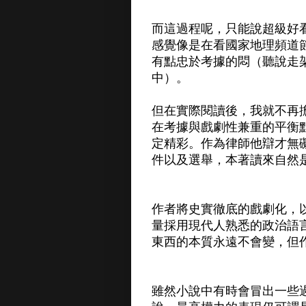
而這過程呢，只能說超級好
感覺像是在看國家地理頻道
有點忠於考據的悶（聽說走
中）。
但在實際閱讀後，我就不再
在考據與戲劇性兼重的平衡
定精彩。作為律師他辯才無
件以及選舉，本著讀來自然
作者將史實徹底的戲劇化，
量採用現代人熟悉的政治語
東西的本質永遠不會變，但
雖然小說中有時會冒出一些