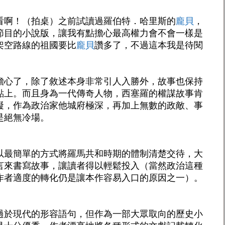
看啊！（拍桌）之前試讀過羅伯特．哈里斯的
龐貝
，
節目的小說版，讓我有點擔心最高權力會不會一樣是
架空路線的祖國要比
龐貝
讚多了，不過這本我是待閱
擔心了，除了敘述本身非常引人入勝外，故事也保持
點上。而且身為一代傳奇人物，西塞羅的權謀故事肯
礙，作為政治家他城府極深，再加上無數的政敵、事
是絕無冷場。
以最簡單的方式將羅馬共和時期的體制清楚交待，大
言來書寫故事，讓讀者得以輕鬆投入（當然政治這種
作者適度的轉化仍是讓本作容易入口的原因之一）。
過於現代的形容語句，但作為一部大眾取向的歷史小