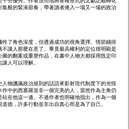
是十分優秀。作者漂亮地將各種形式的文獻記載轉化
影集般的緊湊節奏，帶著讀者捲入一場又一場的政治
犧牲了角色深度，但透過成功的視角選擇、情節鋪排
就不讓人那麼在意了。畢竟最高權利的定位很明顯是
企圖的翻案或重塑作品，在書中人物大都採用旣定印
也讓人可以理解。
史人物譏諷政治規則的話語來影射現代制度下的光怪
本作中的西塞羅並非一個完美的人，當然作為主角仍
是站在他這一邊。不過作者也明確地指出，作為一個
視道德，許多行動並非出自真心而是為了自己。