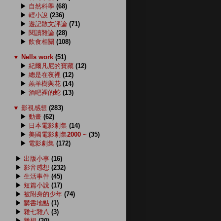
▶
自然科學
(68)
▶
輕小說
(236)
▶
遊記散文評論
(71)
▶
閱讀雜論
(28)
▶
飲食相關
(108)
▼
Nells work
(51)
▶
紀爾凡尼的寶藏
(12)
▶
總是在夜裡
(12)
▶
羔羊樹與花
(14)
▶
酒吧裡的蛇
(13)
▼
影視感想
(283)
▶
動畫
(62)
▶
日本電影劇集
(14)
▶
美國電影劇集2000 ~
(35)
▶
電影劇集
(172)
▶
出版小事
(16)
▶
影音感想
(232)
▶
生活事件
(45)
▶
短篇小說
(17)
▶
被附身的少年
(74)
▶
購書地點
(1)
▶
雜七雜八
(3)
▶
雜想
(30)