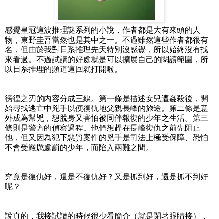
感覺皇冠這波推理謎系列的小說，作者都是大有來頭的人
物，東野圭吾當然也是其中之一。不過雖然這些作者都很有
名，但由於我對日系推理先天特別沒感覺，所以始終沒有找
來看過。不過試讀的好處就是可以擴展自己的閱讀範圍，所
以日系推理的頻道這回就打開啦。
徬徨之刃的內容分成三線。第一條是描述女兒遭姦殺後，開
始尋找逃亡中兇手以便復仇地父親長峰的旅途。第二條是意
外成為幫兇，想脫身又害怕被同伴報復的少年之生活。第三
條則是警方的偵察過程。他們想趕在長峰復仇之前先阻止
他，但又因為犯下惡質案件的兇手是司法上極受保障、恐怕
不會受嚴厲處罰的少年，而陷入兩難之間。
究竟是復仇好，還是不復仇好？又是抓到好，還是抓不到好
呢？
說真的，我接試讀的時候很少看簡介（就是閉著眼睛接），