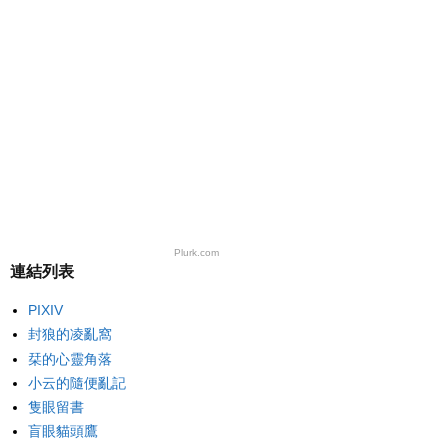
Plurk.com
連結列表
PIXIV
封狼的凌亂窩
栞的心靈角落
小云的隨便亂記
隻眼留書
盲眼貓頭鷹