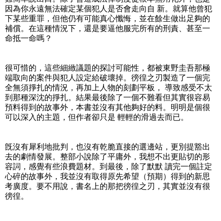
因為你永遠無法確定某個犯人是否會走向自 新。就算他曾犯
下某些重罪，但他仍有可能真心懺悔，並在餘生做出足夠的
補償。在這種情況下，還是要逼他服完所有的刑責、甚至一
命抵一命嗎？
很可惜的，這些細緻議題的探討可能性，都被東野圭吾那極
端取向的案件與犯人設定給破壞掉。徬徨之刃製造了一個完
全無須掙扎的情況，再加上人物的刻劃平板， 導致感受不太
到那種深沈的掙扎。結果最後除了一個不難看但其實很容易
預料得到的故事外，本書並沒有其他夠好的料。明明是個很
可以深入的主題，但作者卻只是 輕輕的滑過去而已。
旣沒有犀利地批判，也沒有乾脆直接的選邊站，更別提豁出
去的劇情發展。整部小說除了平庸外，我想不出更貼切的形
容詞，感覺有些浪費題材。到最後，除了默默 讀完一個註定
心碎的故事外，我並沒有取得原先希望（預期）得到的新思
考廣度。要不用說，書名上的那把徬徨之刃，其實並沒有很
徬徨。