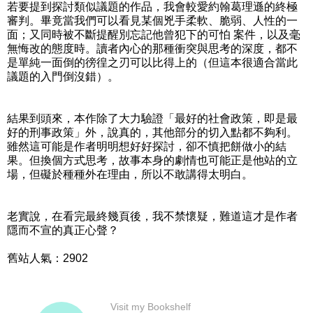
若要提到探討類似議題的作品，我會較愛約翰葛理遜的終極
審判。畢竟當我們可以看見某個兇手柔軟、脆弱、人性的一
面；又同時被不斷提醒別忘記他曾犯下的可怕 案件，以及毫
無悔改的態度時。讀者內心的那種衝突與思考的深度，都不
是單純一面倒的徬徨之刃可以比得上的（但這本很適合當此
議題的入門倒沒錯）。
結果到頭來，本作除了大力驗證「最好的社會政策，即是最
好的刑事政策」外，說真的，其他部分的切入點都不夠利。
雖然這可能是作者明明想好好探討，卻不慎把餅做小的結
果。但換個方式思考，故事本身的劇情也可能正是他站的立
場，但礙於種種外在理由，所以不敢講得太明白。
老實說，在看完最終幾頁後，我不禁懷疑，難道這才是作者
隱而不宣的真正心聲？
舊站人氣：2902