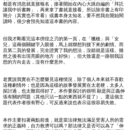
都是有消息就直接報名，接著開始在內心大跳自編的「拜託
讓我中祈書舞」，再來拿了書就直接看。所以除非書上有印
簡介（其實也不常看）或書本身太知名，要不然我在開始閱
讀時，很少會預先知道這本書的內容。
但我才剛看完這本徬徨之刃的第一頁，在「獵槍」與「女
兒」這兩個關鍵字入眼後，馬上就聯想到接下來的劇情。而
且第二頁的發展，完全證實了我的想法，沒錯就是這樣。雖
然之後有出現亮眼的地方（好快），但大致還是一路朝我設
想的方向走去，沒有什麼意外。
老實說我實在不怎麼樂見這種情況，除了個人本來就不喜歡
這種劇情外；也是因為這樣的故事發展實在太老梗，太多人
探討過，也太難寫得好了。本作要探討的很明 顯是與正義伸
張有關的問題（其他只沾一點的東西就不提了）。選這個主
題代表作者很有野心，可反過來說也表示這很容易失敗。
本作主要扣著兩點前進，就是當法律無法滿足受害人所的需
求的正義時，自力救濟可以嗎？那法律又是否可以為了「伸