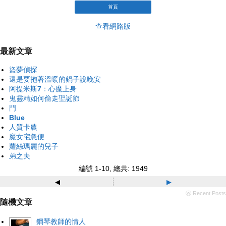
首頁
查看網路版
最新文章
盜夢偵探
還是要抱著溫暖的鍋子說晚安
阿提米斯7：心魔上身
鬼靈精如何偷走聖誕節
門
Blue
人質卡農
魔女宅急便
蘿絲瑪麗的兒子
弟之夫
編號 1-10, 總共: 1949
◂
▸
ⓦ Recent Posts
隨機文章
鋼琴教師的情人