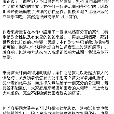
張正義」，而對犯人予以最強烈的處罰，無視 其自新的可能
性？前者問題的答案，在任何一個法治國都是否定的，因為
那等於徹底顛覆了法律的存在意義。但後者呢？這種細緻的
立法學問題，當然是很難簡單加 以回答的。
作者東野圭吾在本作中設定了一個厭惡感百分百的案件（特
別是對女性以及有女兒的爸爸來說），再加上兩個死一死對
世界會比較好的少年犯（另話，本作對少年犯 的取值極端得
很可怕，跑過少年法院的話自然知道實際上沒這麼嚴重）。
說真的，以這種方式來切入所謂正義的大哉問，我認為並不
恰當。
畢竟當天秤傾斜得如此明顯，案件之惡質足以激起所有人的
憤怒時，又要讀者們怎麼去公平思考？當受害者如此淒慘、
犯罪者如此卑劣，而法律又無法給予一個充分的公道時，若
要說不能復仇、大家必須來考慮加害者的人權時，馬上會被
大罵虛偽、完全不能瞭解受害者親友的痛苦。
但若真要同意受害者可以無視法律地復仇，這種話其實也很
難簡單說出口。除了會造成法律制度從根本無用化外，也是