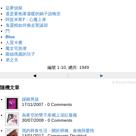
盜夢偵探
還是要抱著溫暖的鍋子說晚安
阿提米斯7：心魔上身
鬼靈精如何偷走聖誕節
門
Blue
人質卡農
魔女宅急便
蘿絲瑪麗的兒子
弟之夫
編號 1-10, 總共: 1949
◂
▸
ⓦ Recent Posts
隨機文章
踢豬男孩
17/11/2007 - 0 Comments
為夜空的雙子座襯上深紅薔薇
30/07/2008 - 0 Comments
我的耕食生活：關於耕種、食物與愛情
14/01/2017 - Comments Disabled