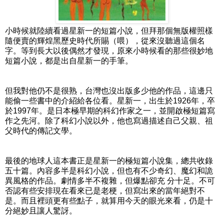
小時候就陸續看過星新一的短篇小說，但拜那個無版權照樣
隨便賣的輝煌黑歷史時代所賜（喂），從來沒聽過這個名
字。等到長大以後偶然才發現，原來小時候看的那些很妙地
短篇小說，都是出自星新一的手筆。
但我對他仍不是很熟，台灣也沒出版多少他的作品，這邊只
能偷一些書中的介紹給各位看。星新一，出生於1926年，卒
於1997年。是日本極早期的科幻作家之一，並開啟極短篇寫
作之先河。除了科幻小說以外，他也寫過描述自己父親、祖
父時代的傳記文學。
最後的地球人這本書正是星新一的極短篇小說集，總共收錄
五十篇。內容多半是科幻小說，但也有不少奇幻、魔幻和詭
異風格的作品。劇情多半不複雜，但爆點卻充 分十足。不可
否認有些安排現在看來已是老梗，但寫出來的當年絕對不
是。而且裡頭更有些點子，就算用今天的眼光來看，仍是十
分絕妙且讓人驚訝。