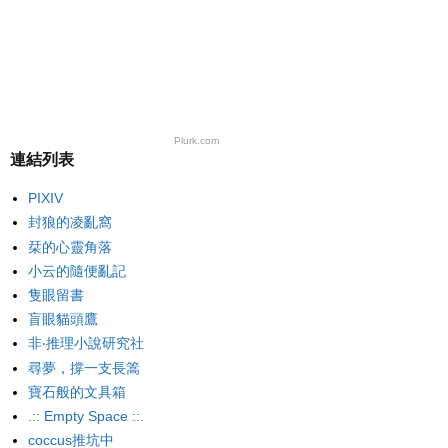
Plurk.com
連結列表
PIXIV
封狼的凌亂窩
栞的心靈角落
小云的隨便亂記
隻眼留書
盲眼貓頭鷹
非‧推理小說研究社
尋夢，撐一支長篙
寶石般的文具箱
.:: Empty Space ::.
coccus推坑中