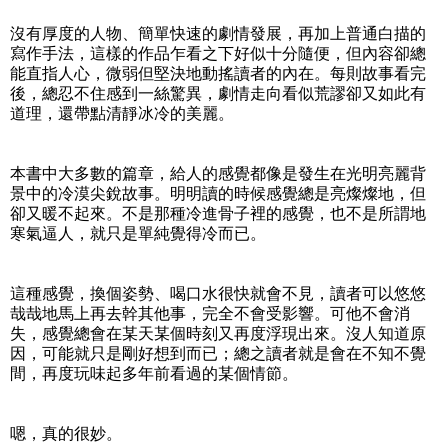
沒有厚度的人物、簡單快速的劇情發展，再加上普通白描的
寫作手法，這樣的作品乍看之下好似十分隨便，但內容卻總
能直指人心，微弱但堅決地動搖讀者的內在。每則故事看完
後，總忍不住感到一絲驚異，劇情走向看似荒謬卻又如此有
道理，還帶點清靜冰冷的美麗。
本書中大多數的篇章，給人的感覺都像是發生在光明亮麗背
景中的冷漠尖銳故事。明明讀的時候感覺總是亮燦燦地，但
卻又暖不起來。不是那種冷進骨子裡的感覺，也不是所謂地
寒氣逼人，就只是單純覺得冷而已。
這種感覺，換個姿勢、喝口水很快就會不見，讀者可以悠悠
哉哉地馬上再去幹其他事，完全不會受影響。可他不會消
失，感覺總會在某天某個時刻又再度浮現出來。沒人知道原
因，可能就只是剛好想到而已；總之讀者就是會在不知不覺
間，再度玩味起多年前看過的某個情節。
嗯，真的很妙。