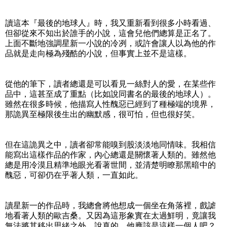
讀這本『最後的地球人』時，我又重新看到很多小時看過、
但卻從來不知出於誰手的小說，這會兒他們總算是正名了。
上面不斷地強調星新一小說的冷冽，或許會讓人以為他的作
品就是走向極為殘酷的小說，但事實上並不是這樣。
從他的筆下，讀者總還是可以看見一絲對人的愛，在某些作
品中，這甚至成了重點（比如說同書名的最後的地球人）。
雖然在很多時候，他描寫人性醜惡已經到了種極端的境界，
那詭異至極限後生出的幽默感，很可怕，但也很好笑。
但在這詭異之中，讀者卻常能嗅到股淡淡地同情味。我相信
能寫出這樣作品的作家，內心總還是關懷著人類的。雖然他
總是用冷漠且精準地眼光看著世間，並清楚明瞭那黑暗中的
醜惡，可卻仍在乎著人類，一直如此。
讀星新一的作品時，我總會將他想成一個坐在角落裡，戲謔
地看著人類的歐吉桑。又因為這形象實在太過鮮明，竟讓我
無法將其移出思緒之外，說真的，他應該是這樣一個人吧？