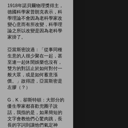
1918年諾貝爾物理獎得主，
德國科學家普朗克表示，科
學理論不會因為老科學家改
變心意而有所改變，科學理
論之所以改變是因為老科學
家掛了。
亞當斯密說過：「從事同種
生意的人很少聚在一起，甚
至連一起休閒娛樂也沒有，
雙方的對話止於如何對付一
般大眾，或是如何蓄意漲
價。」故得證，亞當斯密是
左膠（？）
G．K．卻斯特頓：大部分的
優生學家都喜歡兜圈子說
話，我指的是，如果簡短的
文字會教他們心驚肉跳，長
長的字詞則讓他們氣定神