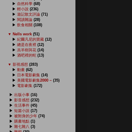
▶
自然科學
(68)
▶
輕小說
(236)
▶
遊記散文評論
(71)
▶
閱讀雜論
(28)
▶
飲食相關
(108)
▼
Nells work
(51)
▶
紀爾凡尼的寶藏
(12)
▶
總是在夜裡
(12)
▶
羔羊樹與花
(14)
▶
酒吧裡的蛇
(13)
▼
影視感想
(283)
▶
動畫
(62)
▶
日本電影劇集
(14)
▶
美國電影劇集2000 ~
(35)
▶
電影劇集
(172)
▶
出版小事
(16)
▶
影音感想
(232)
▶
生活事件
(45)
▶
短篇小說
(17)
▶
被附身的少年
(74)
▶
購書地點
(1)
▶
雜七雜八
(3)
▶
雜想
(30)