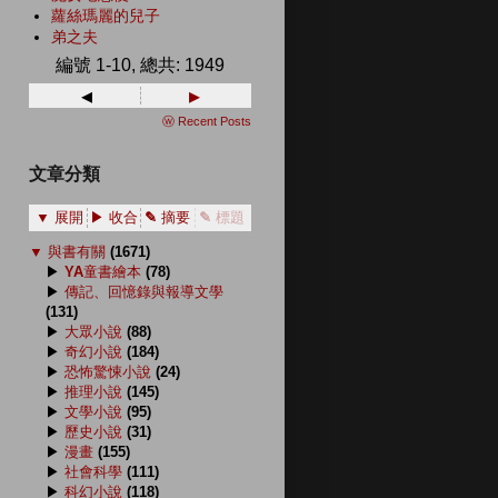
蘿絲瑪麗的兒子
弟之夫
編號 1-10, 總共: 1949
◂
▸
ⓦ Recent Posts
文章分類
▼ 展開
▶ 收合
✎ 摘要
✎ 標題
▼
與書有關
(1671)
▶
YA童書繪本
(78)
▶
傳記、回憶錄與報導文學
(131)
▶
大眾小說
(88)
▶
奇幻小說
(184)
▶
恐怖驚悚小說
(24)
▶
推理小說
(145)
▶
文學小說
(95)
▶
歷史小說
(31)
▶
漫畫
(155)
▶
社會科學
(111)
▶
科幻小說
(118)