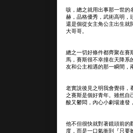
咳，總之就用出事那一世的
赫，品格優秀，武術高明，頭
還是個從女主角公主出生就
大哥哥。
總之一切好條件都齊聚在賽
馬，賽斯很不幸撞在天降系
友和公主相遇的那一瞬間，
老實說後見之明我會覺得，
之賽斯是個好青年。雖然自
酸又鬱悶，內心小劇場連發
他不但很快就對著鏡頭前的
度，而是一口氣衝到『只要