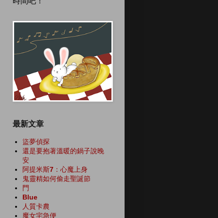
時間吧！
最新文章
盜夢偵探
還是要抱著溫暖的鍋子說晚
安
阿提米斯7：心魔上身
鬼靈精如何偷走聖誕節
門
Blue
人質卡農
魔女宅急便