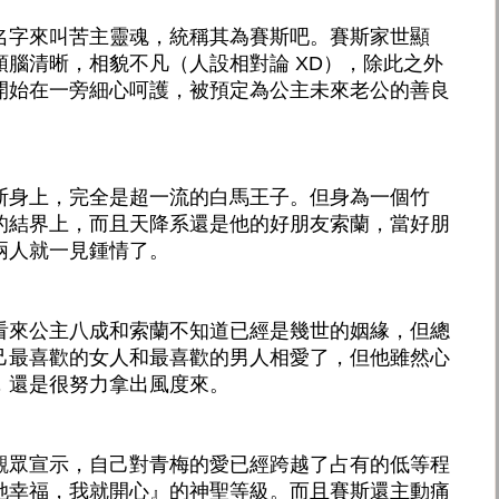
名字來叫苦主靈魂，統稱其為賽斯吧。賽斯家世顯
腦清晰，相貌不凡（人設相對論 XD），除此之外
開始在一旁細心呵護，被預定為公主未來老公的善良
斯身上，完全是超一流的白馬王子。但身為一個竹
的結界上，而且天降系還是他的好朋友索蘭，當好朋
兩人就一見鍾情了。
看來公主八成和索蘭不知道已經是幾世的姻緣，但總
己最喜歡的女人和最喜歡的男人相愛了，但他雖然心
，還是很努力拿出風度來。
觀眾宣示，自己對青梅的愛已經跨越了占有的低等程
她幸福，我就開心』的神聖等級。而且賽斯還主動痛