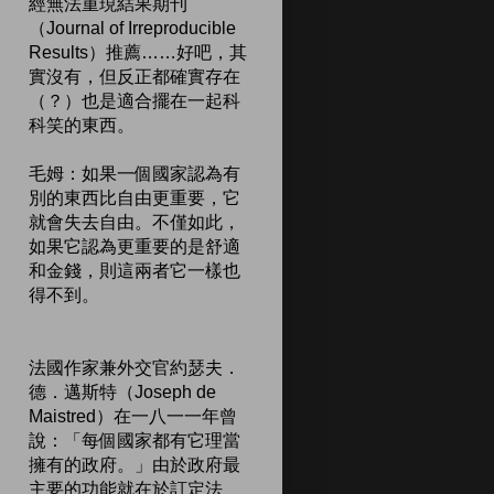
經無法重現結果期刊
（Journal of Irreproducible
Results）推薦……好吧，其
實沒有，但反正都確實存在
（？）也是適合擺在一起科
科笑的東西。
毛姆：如果一個國家認為有
別的東西比自由更重要，它
就會失去自由。不僅如此，
如果它認為更重要的是舒適
和金錢，則這兩者它一樣也
得不到。
法國作家兼外交官約瑟夫．
德．邁斯特（Joseph de
Maistred）在一八一一年曾
說：「每個國家都有它理當
擁有的政府。」由於政府最
主要的功能就在於訂定法