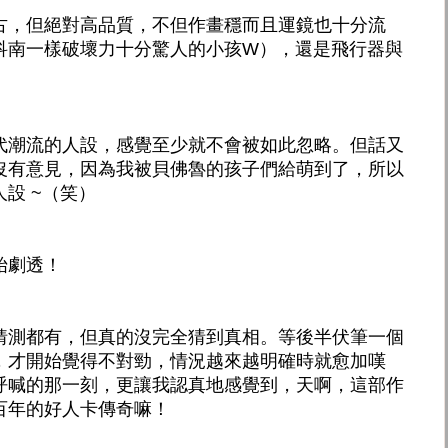
古，但絕對高品質，不但作畫穩而且運鏡也十分流
科南一樣破壞力十分驚人的小孩W），還是飛行器與
代潮流的人設，感覺至少就不會被如此忽略。但話又
沒有意見，因為我被貝佛魯的孩子們給萌到了，所以
設 ~（笑）
始劇透！
猜測都有，但真的沒完全猜到真相。等後半伏筆一個
，才開始覺得不對勁，情況越來越明確時就愈加嘆
呼喊的那一刻，更讓我認真地感覺到，天啊，這部作
百年的好人卡傳奇嘛！