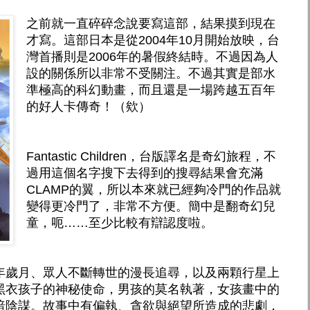
之前就一直碎碎念說要寫這部，結果摸到現在
才寫。這部日本是從2004年10月開始放映，台
灣首播則是2006年的暑假終結時。不過因為人
設的關係所以非常不受關注。不過其實是部水
準極高的科幻動畫，而且還是一場跨越五百年
的好人卡傳奇！（欸）
Fantastic Children，台版譯名是奇幻旅程，不
過用這個名字搜下去得到的搜尋結果會充滿
CLAMP的翼，所以本來就已經夠冷門的作品就
變得更冷門了，非常不方便。簡中是翻奇幻兒
童，呃……至少比較有辯認度啦。
年歲月、眾人不斷轉世的漫長追尋，以及兩顆行星上
黑衣孩子的神秘使命，男孩的莫名執著，女孩畫中的
暗陰謀。故事中有偏執、貪欲與絕望所造成的悲劇，