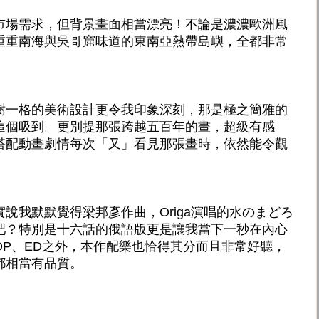
市場需求，但背景畫面相當漂亮！不論是濃濃歐洲風
重重南海與吳哥窟味道的東南亞熱帶島嶼，全都非常
樹一格的美術設計更令我印象深刻，那是極之簡雅的
這個吸到。更別提那張跨越五百年的畫，超級有感
搭配動畫劇情每次「又」看見那張畫時，依然能令觀
說我默默覺得梁邦彥作曲，Origa演唱的水のまどろ
吧？特別是十六話的俄語版更是讓我當下一秒在內心
OP、ED之外，本作配樂也恰得其分而且非常好聽，
都相當有品質。