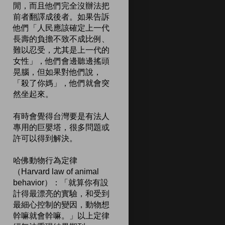
閒，而且他們完全沒辦法把
前者翻譯成後者。如果告訴
他們「人民應該確定上一代
長壽的負擔不致不成比例、
難以忍受，尤其是上一代的
女性」，他們會邊聽邊搖頭
晃腦，但如果對他們說，
「殺了你媽」，他們就會突
然坐起來。
有時會覺得台灣要是有法人
專用的巨嬰塔，很多問題或
許可以得到解決。
哈佛動物行為定律
（Harvard law of animal
behavior）：「就算你有設
計得最漂亮的實驗，和受到
最細心控制的變因，動物想
幹嘛就會幹嘛。」以上定律