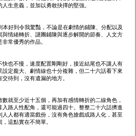
的人生意義，並加以勇敢抉擇的堅強。
ldren的劇本好到令我驚豔，不論是在劇情的鋪陳、分配以及
寫與情緒轉折、謎團鋪陳與逐步解開的節奏、人文方
是非常優秀的作品。
不快也不慢，速度配置剛剛好，接近結尾也不讓人有
景設定龐大、劇情線也十分複雜，但二十六話看下來
有交待到，沒有遺漏的地方。
數數就至少近十五個，再加有感情轉折的二線角色，
算入路人性配角，還可能過四十。整整二十六話擠進
到人人都有適當戲份，沒有角色搶戲或路人化，甚至
寫，這點實在不簡單。