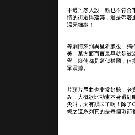
不過雖然人設一點也不符合
情的街道與建築，還是帶著
漂亮細緻！
等劇情來到異星希臘後，獨
美，某方面而言最早就是被
覺，縱使都是類似構圖，但
眾震撼。
片頭片尾曲也非常好聽，老實
み，大概歌比動畫本身還紅
尖叫，太有韻味了啊！除了
總之這系列真的是每個環節