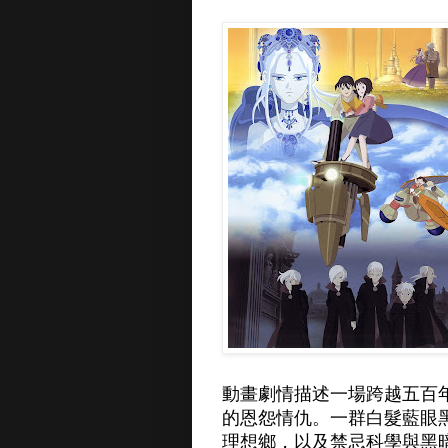
動畫劇情描述一場跨越五百
的恩怨情仇。一群白髮藍眼
理想鄉，以及禁忌科學與黑