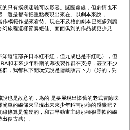
真的只有撲朔迷離可以形容。謎團處處，但劇情也不
感，還是都有把重點表現出來在。以劇本來說，
en真的可以當作模範作品來看待。現在不及格的劇本已經多到讓
奇幻旅程這樣節奏絕佳、面面俱到的作品就更少見
不知道這部在日本紅不紅，但九成也是不紅吧），但
en可是有AKIRA和未來少年科南的幕後製作群在支撐，甚至不少
底群，我都私下開玩笑說是隱藏版吉卜力（好的，對
據說也是故意的，為的 是要展現出懷舊的老式冒險味
擇簡單的線條來呈現出未來少年科南那樣的感覺吧？
實線條算是偏硬的，和古早動畫主線那種很柔軟的線
造出復古感）。