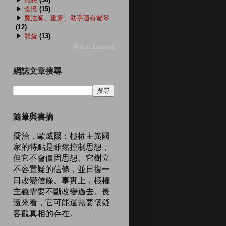
▶
食憶
(15)
▶
魔法師、畫家、助手還有貓琴
(12)
▶
龍蛋
(13)
ⓦ Tree Label V2
網誌文章搜尋
隨筆與書摘
喬治．歐威爾：極權主義國
家的特點是雖然控制思想，
但它不會僵固思想。它樹立
不容置疑的信條，並日復一
日改變信條。事實上，極權
主義需要不斷改變過去。長
遠來看，它可能還需要懷疑
客觀真相的存在。