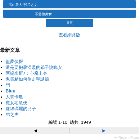
高山殺人行1/2之女
不道德美女
首頁
查看網路版
最新文章
盜夢偵探
還是要抱著溫暖的鍋子說晚安
阿提米斯7：心魔上身
鬼靈精如何偷走聖誕節
門
Blue
人質卡農
魔女宅急便
蘿絲瑪麗的兒子
弟之夫
編號 1-10, 總共: 1949
◂
▸
ⓦ Recent Posts