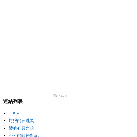
Plurk.com
連結列表
PIXIV
封狼的凌亂窩
栞的心靈角落
小云的隨便亂記