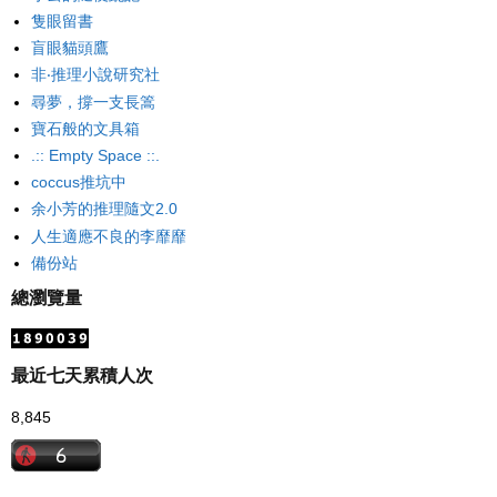
隻眼留書
盲眼貓頭鷹
非‧推理小說研究社
尋夢，撐一支長篙
寶石般的文具箱
.:: Empty Space ::.
coccus推坑中
余小芳的推理隨文2.0
人生適應不良的李靡靡
備份站
總瀏覽量
最近七天累積人次
8,845