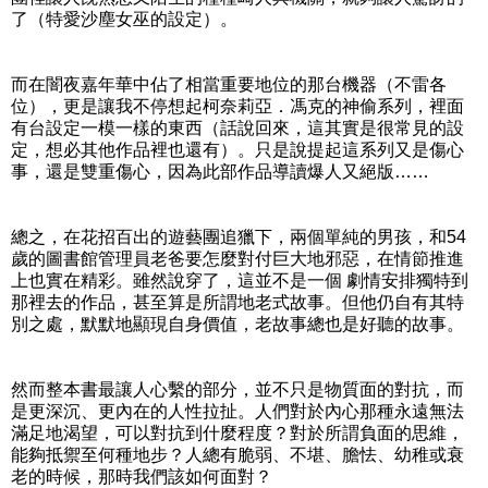
了（特愛沙塵女巫的設定）。
而在闇夜嘉年華中佔了相當重要地位的那台機器（不雷各
位），更是讓我不停想起柯奈莉亞．馮克的神偷系列，裡面
有台設定一模一樣的東西（話說回來，這其實是很常見的設
定，想必其他作品裡也還有）。只是說提起這系列又是傷心
事，還是雙重傷心，因為此部作品導讀爆人又絕版……
總之，在花招百出的遊藝團追獵下，兩個單純的男孩，和54
歲的圖書館管理員老爸要怎麼對付巨大地邪惡，在情節推進
上也實在精彩。雖然說穿了，這並不是一個 劇情安排獨特到
那裡去的作品，甚至算是所謂地老式故事。但他仍自有其特
別之處，默默地顯現自身價值，老故事總也是好聽的故事。
然而整本書最讓人心繫的部分，並不只是物質面的對抗，而
是更深沉、更內在的人性拉扯。人們對於內心那種永遠無法
滿足地渴望，可以對抗到什麼程度？對於所謂負面的思維，
能夠抵禦至何種地步？人總有脆弱、不堪、膽怯、幼稚或衰
老的時候，那時我們該如何面對？