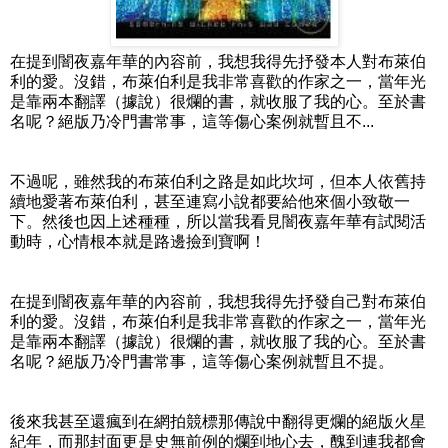
在提到闇夜嘉年華的內容前，我想我得先抒發本人對布萊伯
利的愛。沒錯，布萊伯利是我非常喜歡的作家之一，當年光
是靠兩本翻譯（據說）很爛的書，就收服了我的心。至於書
名呢？絕版乃冷門書常事，這等傷心案例就暫且不...
不過呢，雖然我的布萊伯利之路是如此坎坷，但本人依舊持
續地愛著布萊伯利，甚至連寫小說都要給他來個小致敬一
下。然後也因上述種種，所以當我看見闇夜嘉年華有試閱活
動時，心情根本就是路邊撿到寶啊！
在提到闇夜嘉年華的內容前，我想我得先抒發自己對布萊伯
利的愛。沒錯，布萊伯利是我非常喜歡的作家之一，當年光
是靠兩本翻譯（據說）很爛的書，就收服了我的心。至於書
名呢？絕版乃冷門書常事，這等傷心案例就暫且不提。
後來我甚至還瘋到在網拍競標那傳說中翻得更爛的絕版火星
紀年，而那封面更是史無前例的爛到地心去，醜到連我都會