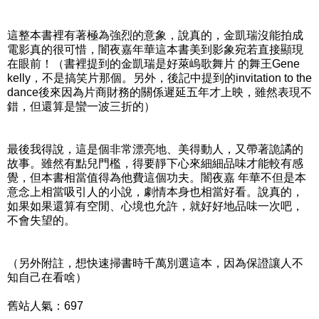
這整本書裡有著極為強烈的意象，說真的，金凱瑞沒能拍成
電影真的很可惜，闇夜嘉年華這本書美到影象宛若直接顯現
在眼前！（書裡提到的金凱瑞是好萊嵨歌舞片 的舞王Gene
kelly，不是搞笑片那個。另外，後記中提到的invitation to the
dance後來因為片商財務的關係遲延五年才上映，雖然表現不
錯，但還算是蠻一波三折的）
最後我得說，這是個非常漂亮地、美得動人，又帶著詭譎的
故事。雖然有點兒門檻，得要靜下心來細細品味才能較有感
覺，但本書相當值得為他費這個功夫。闇夜嘉 年華不但是本
意念上相當吸引人的小說，劇情本身也相當好看。說真的，
如果如果還算有空閒、心境也允許，就好好地品味一次吧，
不會失望的。
（另外附註，想快速掃書時千萬別選這本，因為保證讓人不
知自己在看啥）
舊站人氣：697