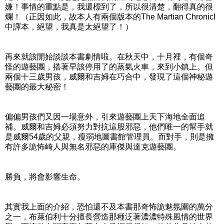
嫌！事情的重點是，我還標到了，所以很清楚，翻得真的很
爛！（正因如此，故本人有兩個版本的The Martian Chronicl
中譯本，絕望，我真是太絕望了！）
再來就該開始談談本書劇情啦。在秋天中，十月裡，有個奇
怪的遊藝團，搭著早該停用了的蒸氣火車，來到小鎮上。但
兩個十三歲男孩，威爾和吉姆在巧合中，發現了這個神秘遊
藝團的最大秘密！
偏偏男孩們又因一場意外，引來遊藝團上天下海地全面追
補。威爾和吉姆必須努力對抗這股邪惡，他們唯一的幫手就
是威爾54歲的父親，瘦弱地圖書館管理員。而對手，則是擁
有許多詭怖崎人與無名邪惡的庫傑與達克遊藝團。
勝負，將會影響生命。
其實我上面的介紹，恐怕還不及本書那奇怖詭魅氛圍的萬分
之一，布萊伯利十分擅長營造那種泛著濃濃特殊風情的世界