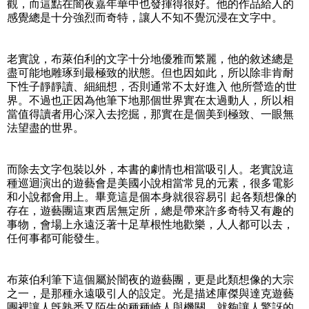
觀，而這點在闇夜嘉年華中也發揮得很好。他的作品給人的
感覺總是十分強烈而奇特，讓人不知不覺沉浸在文字中。
老實說，布萊伯利的文字十分地優雅而繁麗，他的敘述總是
盡可能地雕琢到最極致的狀態。但也因如此，所以除非肯耐
下性子靜靜讀、細細想，否則通常不太好進入 他所營造的世
界。不過也正因為他筆下地那個世界實在太過動人，所以相
當值得讀者用心深入去挖掘，那實在是個美到極致、一眼無
法望盡的世界。
而除去文字包裝以外，本書的劇情也相當吸引人。老實說這
種巡迴演出的遊藝會是美國小說相當常見的元素，很多電影
和小說都會用上。畢竟這是個本身就很容易引 起各類想像的
存在，遊藝團這東西居無定所，總是帶來許多奇特又有趣的
事物，會場上永遠泛著十足草根性地歡樂，人人都可以去，
任何事都可能發生。
布萊伯利筆下這個屬於闇夜的遊藝團，更是此類想像的大宗
之一，是那種永遠吸引人的設定。光是描述庫傑與達克遊藝
團裡讓人旣熟悉又陌生的種種崎人與機關，就夠讓人驚訝的