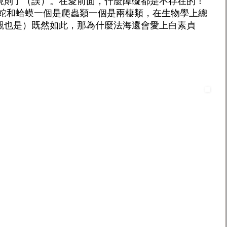
規則了（誤）。在愛前面，什麼障礙都是不存在的！
終蛇和蛤蟆一個是爬蟲類一個是兩棲類，在生物學上總
觀也是）既然如此，那為什麼法海還會愛上白素貞