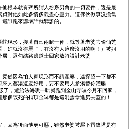
許仙根本就有齊所謂人粉系男角的一切要件，還是最
素貞對他如此多情多義盡心盡力。這傢伙做事沒擔當
，還誰跑來講壞話就聽誰的。
逼蛇現形，接著自己兩腿一伸，就等著老婆去偷仙芝
看，妳就沒得罵了，有沒有人這麼沒用的啊！）被姐
分居，還勾結路邊道士回家放符設計老婆。
，竟然因為怕人家現形而不請產婆，連探望一下都不
原來人蔘湯這麼好用，要不要用人參湯替你灌腸
這樣了，還給法海哄一哄就跑到金山寺唱今月不回家，
連那個該死的扣頂金缽都是這混蛋拿進房去蓋的！
完，因為後面他更可惡，雖然老婆被壓下雷鋒塔是有