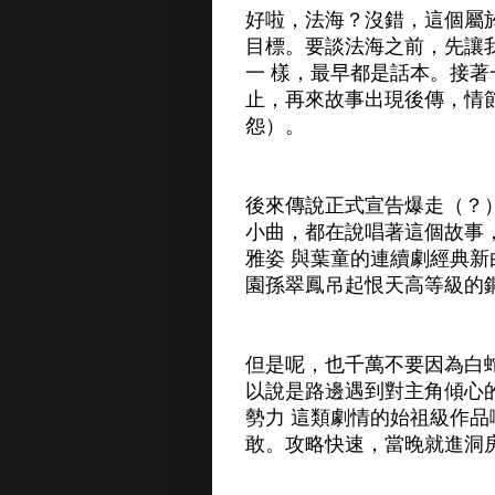
好啦，法海？沒錯，這個屬
目標。要談法海之前，先讓
一 樣，最早都是話本。接
止，再來故事出現後傳，情
怨）。
後來傳說正式宣告爆走（？
小曲，都在說唱著這個故事
雅姿 與葉童的連續劇經典
園孫翠鳳吊起恨天高等級的
但是呢，也千萬不要因為白
以說是路邊遇到對主角傾心
勢力 這類劇情的始祖級作
敢。攻略快速，當晚就進洞