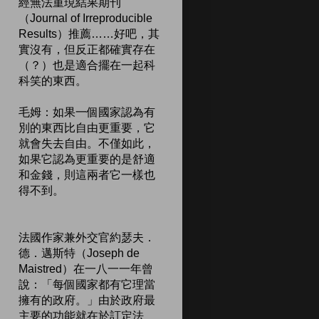
經無法重現結果期刊
（Journal of Irreproducible
Results）推薦……好吧，其
實沒有，但反正都確實存在
（？）也是適合擺在一起科
科笑的東西。
毛姆：如果一個國家認為有
別的東西比自由更重要，它
就會失去自由。不僅如此，
如果它認為更重要的是舒適
和金錢，則這兩者它一樣也
得不到。
法國作家兼外交官約瑟夫．
德．邁斯特（Joseph de
Maistred）在一八一一年曾
說：「每個國家都有它理當
擁有的政府。」由於政府最
主要的功能就在於訂定法