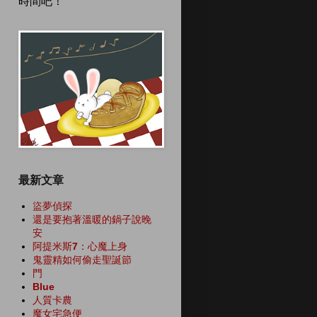
時間吧！
最新文章
盜夢偵探
還是要抱著溫暖的鍋子說晚
安
阿提米斯7：心魔上身
鬼靈精如何偷走聖誕節
門
Blue
人質卡農
魔女宅急便