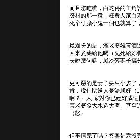
而且您瞧瞧，白蛇傳的主角
廢材的那一種，枉費人家白
死卒仔膽小鬼一個也就算了
最過份的是，灌老婆雄黃酒
回來煮藥給他喝（先死給妳
夫說幾句話，就冷落妻子搞
更可惡的是妻子要生小孩了
肯，說什麼送人蔘湯就好（
啊？）人 家對你已經好成
害老婆發大水造大孽、甚至
（怒）
但事情完了嗎？答案是還沒