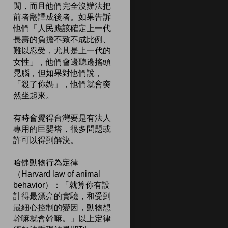
閒，而且他們完全沒辦法把
前者翻譯成後者。如果告訴
他們「人民應該確定上一代
長壽的負擔不致不成比例、
難以忍受，尤其是上一代的
女性」，他們會邊聽邊搖頭
晃腦，但如果對他們說，
「殺了你媽」，他們就會突
然坐起來。
有時會覺得台灣要是有法人
專用的巨嬰塔，很多問題或
許可以得到解決。
哈佛動物行為定律
（Harvard law of animal
behavior）：「就算你有設
計得最漂亮的實驗，和受到
最細心控制的變因，動物想
幹嘛就會幹嘛。」以上定律