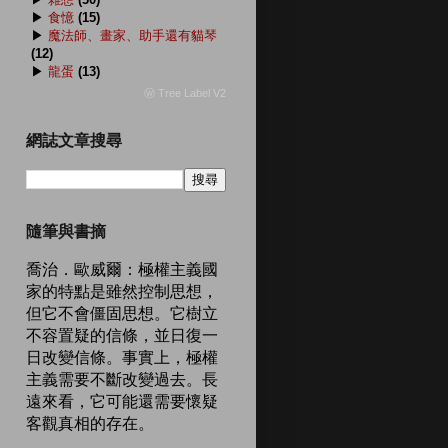
▶
食憶
(15)
▶
魔法師、畫家、助手還有貓琴
(12)
▶
龍蛋
(13)
ⓦ Tree Label V2
網誌文章搜尋
隨筆與書摘
喬治．歐威爾：極權主義國
家的特點是雖然控制思想，
但它不會僵固思想。它樹立
不容置疑的信條，並日復一
日改變信條。事實上，極權
主義需要不斷改變過去。長
遠來看，它可能還需要懷疑
客觀真相的存在。