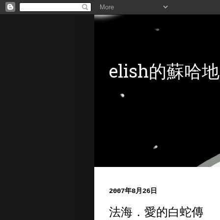
elish的蘇哈地
2007年8月26日
法海．愛的白蛇傳