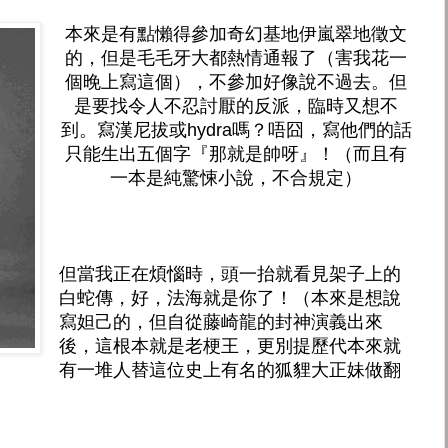
本來是有點懶得參加奇幻基地伊嵐翠地徵文
的，但是毛毛牙大都熱情通報了（害我花一
個晚上寫這個），不參加好像說不過去。但
是要找令人不忍討厭的反派，臨時又想不
到。寫漢尼拔或hydra嗎？唔囧，寫他們的話
只能生出五個字『那就是帥呀』！（而且有
一本是純驚悚小說，不合規定）
但當我正在煩惱時，頭一抬就看見架子上的
白蛇傳，好，法海就是你了！（本來是想說
寫妲己的，但自從藤崎龍的封神演義出來
後，這根本就是老梗王，更別提歷代本來就
有一堆人替這位史上有名的狐貍大正妹做翻