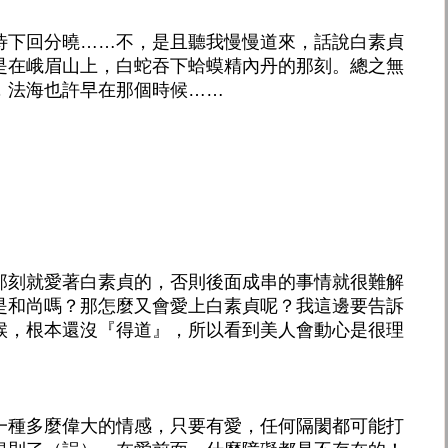
待下回分曉……不，是且聽我慢慢道來，話說白素貞
是在峨眉山上，白蛇吞下蛤蟆精內丹的那刻。總之無
，法海也許早在那個時候……
那刻就愛著白素貞的，否則後面成串的事情就很難解
是和尚嗎？那怎麼又會愛上白素貞呢？我這邊要告訴
候，根本還沒『得道』，所以看到美人會動心是很理
一種多麼偉大的情感，只要有愛，任何隔閡都可能打