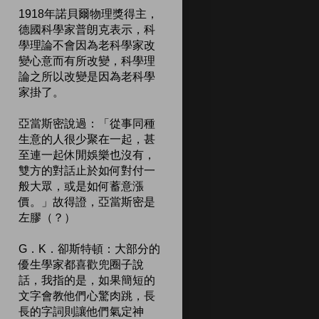
1918年諾貝爾物理獎得主，
德國科學家普朗克表示，科
學理論不會因為老科學家改
變心意而有所改變，科學理
論之所以改變是因為老科學
家掛了。
亞當斯密說過：「從事同種
生意的人很少聚在一起，甚
至連一起休閒娛樂也沒有，
雙方的對話止於如何對付一
般大眾，或是如何蓄意漲
價。」故得證，亞當斯密是
左膠（？）
G．K．卻斯特頓：大部分的
優生學家都喜歡兜圈子說
話，我指的是，如果簡短的
文字會教他們心驚肉跳，長
長的字詞則讓他們氣定神