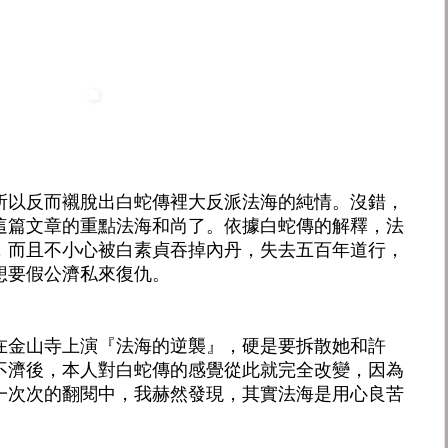
所以反而襯脫出白蛇傳裡大反派法海的純情。沒錯，
這篇文章的重點法海和尚了。依據白蛇傳的解釋，法
，而且不小心被白素貞吞掉內丹，失去五百年道行，
想要假公濟私來復仇。
在金山寺上演『法海的逆襲』，硬是要拆散她和許
不濟後，本人對白蛇傳的感覺從此就完全改變，因為
一次次的翻閱中，我赫然發現，其實法海是用心良苦