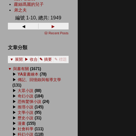
蘿絲瑪麗的兒子
弟之夫
編號 1-10, 總共: 1949
◂
▸
ⓦ Recent Posts
文章分類
▼ 展開
▶ 收合
✎ 摘要
✎ 標題
▼
與書有關
(1671)
▶
YA童書繪本
(78)
▶
傳記、回憶錄與報導文學
(131)
▶
大眾小說
(88)
▶
奇幻小說
(184)
▶
恐怖驚悚小說
(24)
▶
推理小說
(145)
▶
文學小說
(95)
▶
歷史小說
(31)
▶
漫畫
(155)
▶
社會科學
(111)
▶
科幻小說
(118)