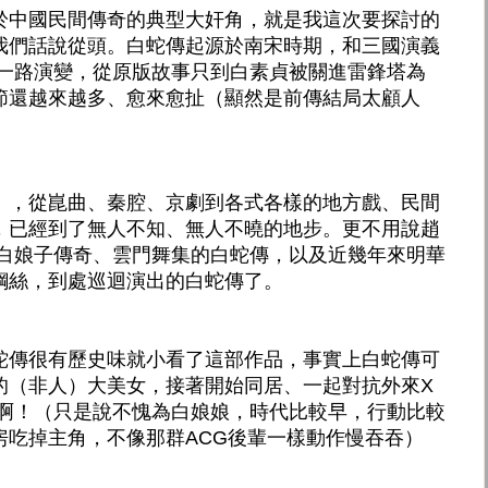
於中國民間傳奇的典型大奸角，就是我這次要探討的
我們話說從頭。白蛇傳起源於南宋時期，和三國演義
著一路演變，從原版故事只到白素貞被關進雷鋒塔為
節還越來越多、愈來愈扯（顯然是前傳結局太顧人
），從崑曲、秦腔、京劇到各式各樣的地方戲、民間
，已經到了無人不知、無人不曉的地步。更不用說趙
新白娘子傳奇、雲門舞集的白蛇傳，以及近幾年來明華
鋼絲，到處巡迴演出的白蛇傳了。
蛇傳很有歷史味就小看了這部作品，事實上白蛇傳可
的（非人）大美女，接著開始同居、一起對抗外來X
品啊！（只是說不愧為白娘娘，時代比較早，行動比較
房吃掉主角，不像那群ACG後輩一樣動作慢吞吞）