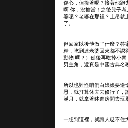
傷心，但接著呢？接著他跑
啊 你，沒擔當！之後兒子
婆呢？老婆在那裡？上吊就
了。
但回家以後他做了什麼？答
精，吃到連老婆回來都不認
動物 嗎？）然後再吃掉小
男主角，還真是中國古典名
所以也難怪咱們白娘娘要邊
恩，就打算休夫去修行了，
滿月，就拿著缽進房間去玩
一想到這裡，就讓人忍不住