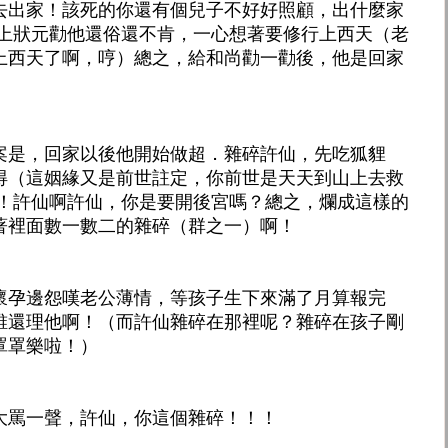
去出家！該死的你還有個兒子不好好照顧，出什麼家
考上狀元勸他還俗還不肯，一心想著要修行上西天（老
上西天了啊，哼）總之，給和尚勸一勸後，他是回家
案是，回家以後他開始做超．雜碎許仙，先吃狐貍
得（這姻緣又是前世註定，你前世是天天到山上去救
青！許仙啊許仙，你是要開後宮嗎？總之，爛成這樣的
著裡面數一數二的雜碎（群之一）啊！
懷孕邊怨嘆老公薄情，等孩子生下來滿了月算報完
誰還理他啊！（而許仙雜碎在那裡呢？雜碎在孩子剛
罩罩樂啦！）
大罵一聲，許仙，你這個雜碎！！！