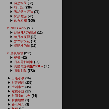
▶
自然科學
(68)
▶
輕小說
(236)
▶
遊記散文評論
(71)
▶
閱讀雜論
(28)
▶
飲食相關
(108)
▼
Nells work
(51)
▶
紀爾凡尼的寶藏
(12)
▶
總是在夜裡
(12)
▶
羔羊樹與花
(14)
▶
酒吧裡的蛇
(13)
▼
影視感想
(283)
▶
動畫
(62)
▶
日本電影劇集
(14)
▶
美國電影劇集2000 ~
(35)
▶
電影劇集
(172)
▶
出版小事
(16)
▶
影音感想
(232)
▶
生活事件
(45)
▶
短篇小說
(17)
▶
被附身的少年
(74)
▶
購書地點
(1)
▶
雜七雜八
(3)
▶
雜想
(30)