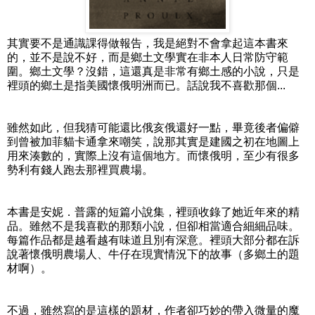
其實要不是通識課得做報告，我是絕對不會拿起這本書來
的，並不是說不好，而是鄉土文學實在非本人日常防守範
圍。鄉土文學？沒錯，這還真是非常有鄉土感的小說，只是
裡頭的鄉土是指美國懷俄明洲而已。話說我不喜歡那個...
雖然如此，但我猜可能還比俄亥俄還好一點，畢竟後者偏僻
到曾被加菲貓卡通拿來嘲笑，說那其實是建國之初在地圖上
用來湊數的，實際上沒有這個地方。而懷俄明，至少有很多
勢利有錢人跑去那裡買農場。
本書是安妮．普露的短篇小說集，裡頭收錄了她近年來的精
品。雖然不是我喜歡的那類小說，但卻相當適合細細品味。
每篇作品都是越看越有味道且別有深意。裡頭大部分都在訴
說著懷俄明農場人、牛仔在現實情況下的故事（多鄉土的題
材啊）。
不過，雖然寫的是這樣的題材，作者卻巧妙的帶入微量的魔