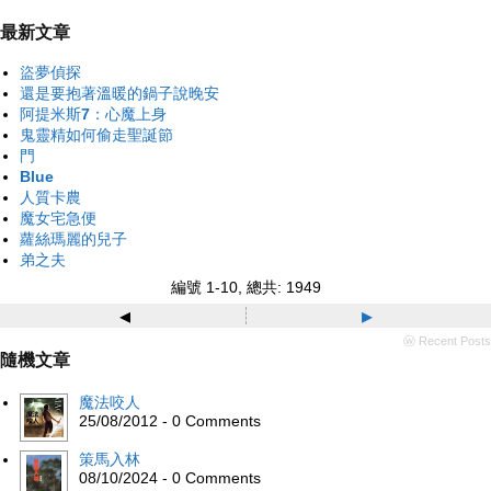
最新文章
盜夢偵探
還是要抱著溫暖的鍋子說晚安
阿提米斯7：心魔上身
鬼靈精如何偷走聖誕節
門
Blue
人質卡農
魔女宅急便
蘿絲瑪麗的兒子
弟之夫
編號 1-10, 總共: 1949
◂
▸
ⓦ Recent Posts
隨機文章
魔法咬人
25/08/2012 - 0 Comments
策馬入林
08/10/2024 - 0 Comments