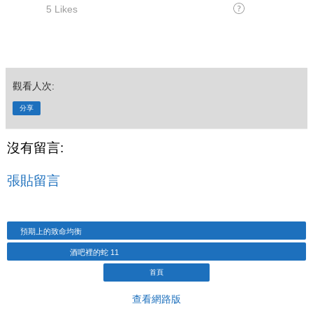
觀看人次:
分享
沒有留言:
張貼留言
預期上的致命均衡
酒吧裡的蛇 11
首頁
查看網路版