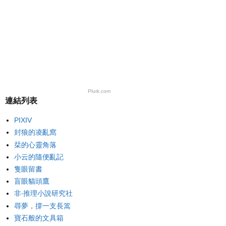
Plurk.com
連結列表
PIXIV
封狼的凌亂窩
栞的心靈角落
小云的隨便亂記
隻眼留書
盲眼貓頭鷹
非‧推理小說研究社
尋夢，撐一支長篙
寶石般的文具箱