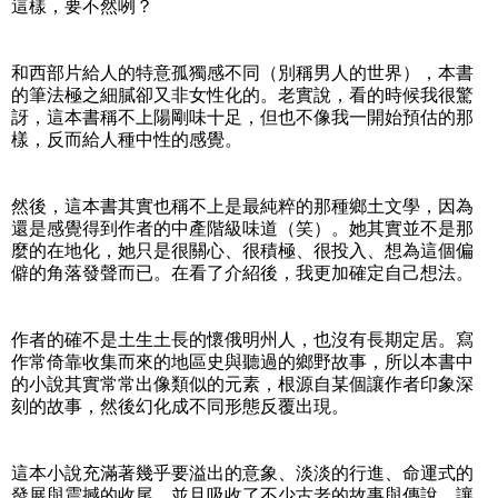
這樣，要不然咧？
和西部片給人的特意孤獨感不同（別稱男人的世界），本書
的筆法極之細膩卻又非女性化的。老實說，看的時候我很驚
訝，這本書稱不上陽剛味十足，但也不像我一開始預估的那
樣，反而給人種中性的感覺。
然後，這本書其實也稱不上是最純粹的那種鄉土文學，因為
還是感覺得到作者的中產階級味道（笑）。她其實並不是那
麼的在地化，她只是很關心、很積極、很投入、想為這個偏
僻的角落發聲而已。在看了介紹後，我更加確定自己想法。
作者的確不是土生土長的懷俄明州人，也沒有長期定居。寫
作常倚靠收集而來的地區史與聽過的鄉野故事，所以本書中
的小說其實常常出像類似的元素，根源自某個讓作者印象深
刻的故事，然後幻化成不同形態反覆出現。
這本小說充滿著幾乎要溢出的意象、淡淡的行進、命運式的
發展與震撼的收尾。並且吸收了不少古老的故事與傳說，讓