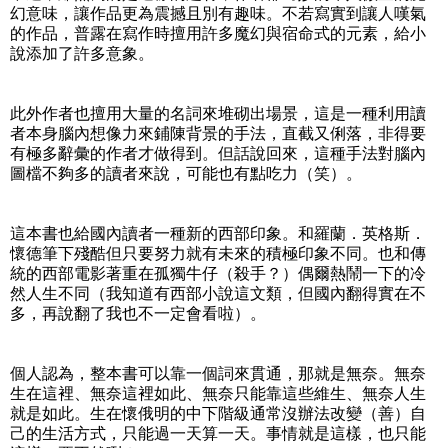
幻意味，讓作品更為震撼且別有趣味。不若寫實到讓人嘆氣
的作品，普露在寫作時擅用許多魔幻與宿命式的元素，給小
說添加了許多意象。
此外作者也擅用大量的名詞來堆砌出場景，這是一種利用讀
者本身腦內想像力來鋪陳背景的手法，直截又俐落，非得要
有極多辭彙的作者才做得到。但話說回來，這種手法對腦內
圖檔不夠多的讀者來說，可能也有點吃力（笑）。
這本書也給國內讀者一種新的西部印象。和羅蘭．英格斯．
懷德筆下殘酷但只要努力就有未來的積極印象不同。也和傳
統的西部電影著重在孤獨牛仔（殺手？）偶爾熱鬧一下的冷
然人生不同（我知道有西部小說這文類，但國內翻得實在不
多，再說翻了我也不一定會看啦）。
個人認為，整本書可以靠一個詞來貫通，那就是無奈。無奈
生在這裡、無奈這裡如此、無奈只能靠這些維生、無奈人生
就是如此。生在懷俄明的中下階級通常沒辦法改變（善）自
己的生活方式，只能過一天算一天。事情就是這樣，也只能