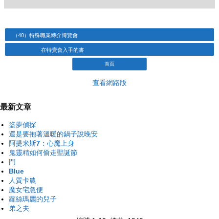
（40）特殊職業轉介博覽會
在特賣會入手的書
首頁
查看網路版
最新文章
盜夢偵探
還是要抱著溫暖的鍋子說晚安
阿提米斯7：心魔上身
鬼靈精如何偷走聖誕節
門
Blue
人質卡農
魔女宅急便
蘿絲瑪麗的兒子
弟之夫