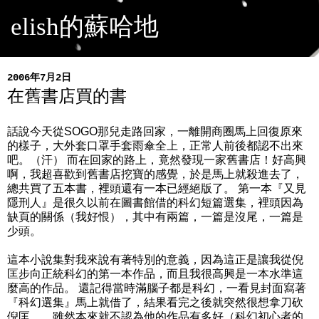
elish的蘇哈地
2006年7月2日
在舊書店買的書
話說今天從SOGO那兒走路回家，一離開商圈馬上回復原來
的樣子，大外套口罩手套雨傘全上，正常人前後都認不出來
吧。（汗） 而在回家的路上，竟然發現一家舊書店！好高興
啊，我超喜歡到舊書店挖寶的感覺，於是馬上就殺進去了，
總共買了五本書，裡頭還有一本已經絕版了。 第一本『又見
隱刑人』是很久以前在圖書館借的科幻短篇選集，裡頭因為
缺頁的關係（我好恨），其中有兩篇，一篇是沒尾，一篇是
少頭。
這本小說集對我來說有著特別的意義，因為這正是讓我從倪
匡步向正統科幻的第一本作品，而且我很高興是一本水準這
麼高的作品。 還記得當時滿腦子都是科幻，一看見封面寫著
『科幻選集』馬上就借了，結果看完之後就突然很想拿刀砍
倪匡……雖然本來就不認為他的作品有多好（科幻初心者的