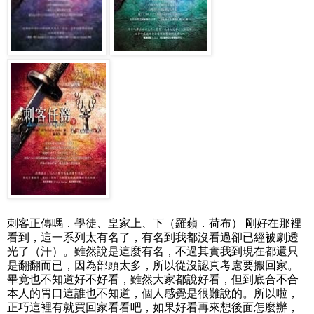
刺客正傳嗎．學徒、皇家上、下（羅蘋．荷布） 剛好在那裡
看到，這一系列太有名了，有名到我都沒看過卻已經被劇透
光了（汗）。雖然說是這麼有名，不過其實我到現在都還只
是翻翻而已，因為部頭太多，所以從沒認真考慮要搬回家。
畢竟也不知道好不好看，雖然大家都說好看，但到底合不合
本人的胃口這誰也不知道，個人感覺是很難說的。所以啦，
正巧這裡有就買回家看看吧，如果好看再來想後面怎麼辦，