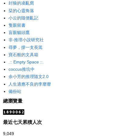
封狼的凌亂窩
栞的心靈角落
小云的隨便亂記
隻眼留書
盲眼貓頭鷹
非‧推理小說研究社
尋夢，撐一支長篙
寶石般的文具箱
.:: Empty Space ::.
coccus推坑中
余小芳的推理隨文2.0
人生適應不良的李靡靡
備份站
總瀏覽量
最近七天累積人次
9,049