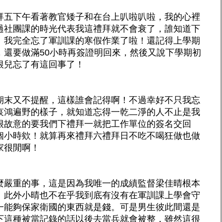
拜五下午看著教官矮子和在台上叭啦叭啦，我的心裡
過社團課的時光代表我這禮拜就不會衰了，誰知道下
！我完全忘了軍訓課的寒假作業了啦！還記得上學期
，還要做滿50小時再簽證明回來，然後又說下學期初
根兒忘了有這回事了！
期末又不提醒，這樣誰會記得啊！不過幸好不只我忘
哀鴻遍野的樣子，就知道忘得一乾二淨的人不止是我
很故意的要我們下禮拜一就把工作單位的簽名交回
個小時欸！就算再來禮拜六禮拜日不吃不喝狂做也做
家很閒啊！
麼嚴重的事，這是因為我唯一的成績監督梁佳晴根本
。此外小晴也不在乎我到底有沒有在軍訓課上學會守
一能夠保家衛國的東西就是錢。可是男生彼此間還是
下這種被當記錄的話以後去當兵就會被整，雖然這很