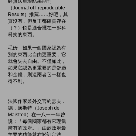
經無法重現結果期刊
（Journal of Irreproducible
Results）推薦……好吧，其
實沒有，但反正都確實存在
（？）也是適合擺在一起科
科笑的東西。
毛姆：如果一個國家認為有
別的東西比自由更重要，它
就會失去自由。不僅如此，
如果它認為更重要的是舒適
和金錢，則這兩者它一樣也
得不到。
法國作家兼外交官約瑟夫．
德．邁斯特（Joseph de
Maistred）在一八一一年曾
說：「每個國家都有它理當
擁有的政府。」由於政府最
主要的功能就在於訂定法