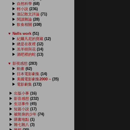
▶
自然科學
(68)
▶
輕小說
(236)
▶
遊記散文評論
(71)
▶
閱讀雜論
(28)
▶
飲食相關
(108)
▼
Nells work
(51)
▶
紀爾凡尼的寶藏
(12)
▶
總是在夜裡
(12)
▶
羔羊樹與花
(14)
▶
酒吧裡的蛇
(13)
▼
影視感想
(283)
▶
動畫
(62)
▶
日本電影劇集
(14)
▶
美國電影劇集2000 ~
(35)
▶
電影劇集
(172)
▶
出版小事
(16)
▶
影音感想
(232)
▶
生活事件
(45)
▶
短篇小說
(17)
▶
被附身的少年
(74)
▶
購書地點
(1)
▶
雜七雜八
(3)
▶
雜想
(30)