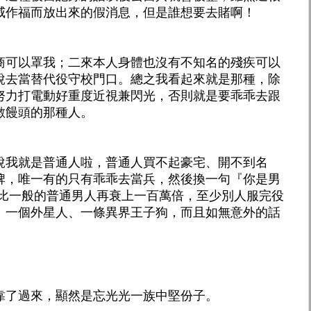
威作福而放出來的假消息，但是誰想要去賭啊！
商可以罩我；二來本人身體也沒有不知名的殘疾可以
說去當替代役守校門口。總之我看起來就是那種，除
努力打電動好重度近視兼閃光，否則就是要乖乖去跟
數饅頭的那種人。
說我就是普通人啦，普通人買不起豪宅、開不到名
牌，唯一有的只有乖乖去當兵，然後換一句『你是男
還比一般的普通男人再衰上一百萬倍，至少別人服完役
、一個外星人、一條異界王子狗，而且如無意外的話
靠了過來，顯然是忘光光一族中堅份子。