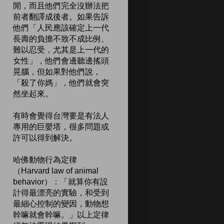
閒，而且他們完全沒辦法把
前者翻譯成後者。如果告訴
他們「人民應該確定上一代
長壽的負擔不致不成比例、
難以忍受，尤其是上一代的
女性」，他們會邊聽邊搖頭
晃腦，但如果對他們說，
「殺了你媽」，他們就會突
然坐起來。
有時會覺得台灣要是有法人
專用的巨嬰塔，很多問題或
許可以得到解決。
哈佛動物行為定律
（Harvard law of animal
behavior）：「就算你有設
計得最漂亮的實驗，和受到
最細心控制的變因，動物想
幹嘛就會幹嘛。」以上定律