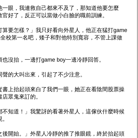
他一眼，我連救自己都來不及了，那知道他要怎麼
教官好了，反正可以當做小白臉的職前訓練。
算要怎樣？」我只好看向外星人，他正在猛打game
都全校第一名吧，矮子和對他特別寬容，不管上課做
沒抬，一邊打game boy一邊冷靜回答。
同聲的大叫出來，引起了不少注意。
從書上抬起頭來白了我們一眼，她正在看陰間股票操
書店眾鬼來訂的。
都不知道！」我驚訝的看著外星人，這傢伙什麼時候
現。
之後開始。」外星人冷靜的推了推眼鏡，終於抬起頭