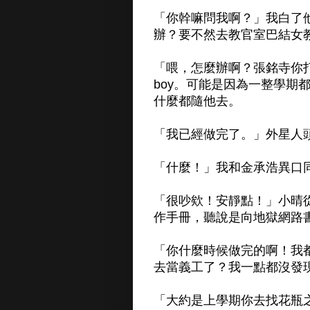
「你幹嘛問我啊？」我白了
辦？要不然去教官室巴結女
「喂，怎麼辦啊？張銘寺你打
boy。可能是因為一整學期
什麼都隨他去。
「我已經做完了。」外星人頭也
「什麼！」我和金承浩異口
「很吵欸！安靜點！」小晴
作手冊，聽說是向地獄網路
「你什麼時候做完的啊！我
去當義工了？我一點都沒發
「大約是上學期你去找花瓶