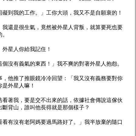
阻礙到我的工作。」工你大頭，我又不是自願衰的！
」我還是很生氣，竟然被外星人背叛，就算要死也要
的。
」外星人你給我記住！
這個沒有義氣的東西！」我不爽的對著外星人抱怨。
事，他推了推眼鏡冷冷回望：「我又沒有義務要對你
你是外星人嘛！
浩看著我，要是交不出來的話，依據社會傳說這傢伙
出斷背山，誰叫他長得就是那個樣子？
看看有沒有老阿媽要過馬路好了。」我半放棄的隨口
。