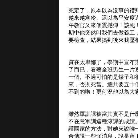
死定了，原本以為沒事的禮
越來越寒冷。還以為平安度
午教官又來個震撼彈！該死
期中他突然叫我們去做義工
要檢查，結果搞到後來我壓
實在太卑鄙了，學期中宣布
了而已，看著全班男生一片
一個。不過可怕的是矮子和
來，否則死當。總共要五十
不到的啦！更何況他以為大
雖然軍訓課被當其實不是什
不在意軍訓這種涼課的成績
護國家的方法，對她來說唯
會傳說一些怪消息，說是留