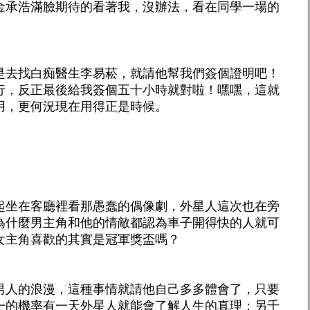
金承浩滿臉期待的看著我，沒辦法，看在同學一場的
是去找白痴醫生李易菘，就請他幫我們簽個證明吧！
行，反正最後給我簽個五十小時就對啦！嘿嘿，這就
用，更何況現在用得正是時候。
起坐在客廳裡看那愚蠢的偶像劇，外星人這次也在旁
為什麼男主角和他的情敵都認為車子開得快的人就可
女主角喜歡的其實是冠軍獎盃嗎？
男人的浪漫，這種事情就請他自己多多體會了，只要
一的機率有一天外星人就能會了解人生的真理；另千