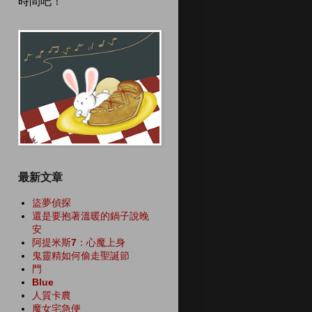
時間吧！
最新文章
盜夢偵探
還是要抱著溫暖的鍋子說晚
安
阿提米斯7：心魔上身
鬼靈精如何偷走聖誕節
門
Blue
人質卡農
魔女宅急便