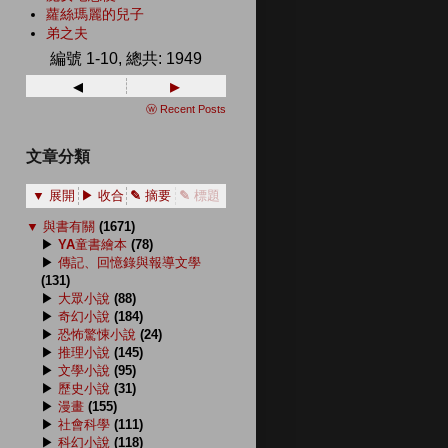
蘿絲瑪麗的兒子
弟之夫
編號 1-10, 總共: 1949
◂
▸
ⓦ Recent Posts
文章分類
▼ 展開
▶ 收合
✎ 摘要
✎ 標題
▼
與書有關
(1671)
▶
YA童書繪本
(78)
▶
傳記、回憶錄與報導文學
(131)
▶
大眾小說
(88)
▶
奇幻小說
(184)
▶
恐怖驚悚小說
(24)
▶
推理小說
(145)
▶
文學小說
(95)
▶
歷史小說
(31)
▶
漫畫
(155)
▶
社會科學
(111)
▶
科幻小說
(118)