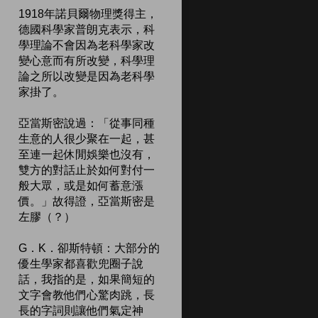
1918年諾貝爾物理獎得主，
德國科學家普朗克表示，科
學理論不會因為老科學家改
變心意而有所改變，科學理
論之所以改變是因為老科學
家掛了。
亞當斯密說過：「從事同種
生意的人很少聚在一起，甚
至連一起休閒娛樂也沒有，
雙方的對話止於如何對付一
般大眾，或是如何蓄意漲
價。」故得證，亞當斯密是
左膠（？）
G．K．卻斯特頓：大部分的
優生學家都喜歡兜圈子說
話，我指的是，如果簡短的
文字會教他們心驚肉跳，長
長的字詞則讓他們氣定神