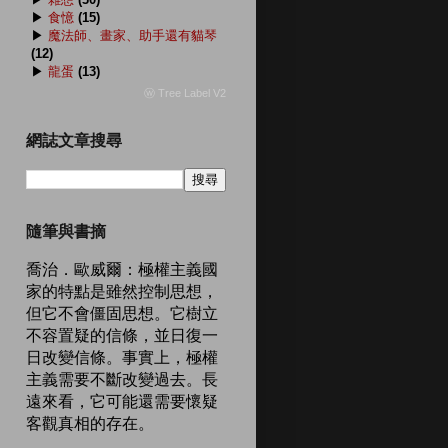
▶
食憶
(15)
▶
魔法師、畫家、助手還有貓琴
(12)
▶
龍蛋
(13)
ⓦ Tree Label V2
網誌文章搜尋
隨筆與書摘
喬治．歐威爾：極權主義國
家的特點是雖然控制思想，
但它不會僵固思想。它樹立
不容置疑的信條，並日復一
日改變信條。事實上，極權
主義需要不斷改變過去。長
遠來看，它可能還需要懷疑
客觀真相的存在。