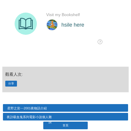
觀看人次:
分享
星野之宣---2001夜物語介紹
夜訪吸血鬼系列電影小說個人雜
談
首頁