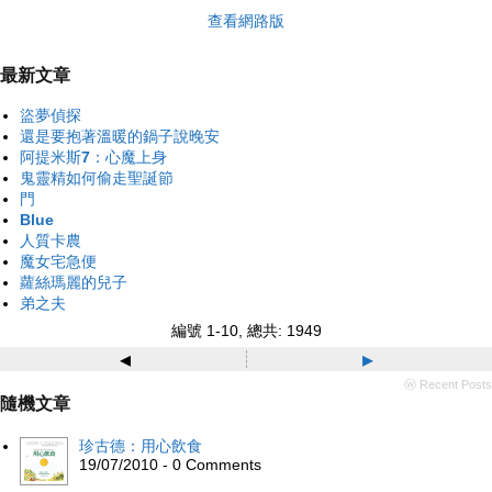
查看網路版
最新文章
盜夢偵探
還是要抱著溫暖的鍋子說晚安
阿提米斯7：心魔上身
鬼靈精如何偷走聖誕節
門
Blue
人質卡農
魔女宅急便
蘿絲瑪麗的兒子
弟之夫
編號 1-10, 總共: 1949
◂
▸
ⓦ Recent Posts
隨機文章
珍古德：用心飲食
19/07/2010 - 0 Comments