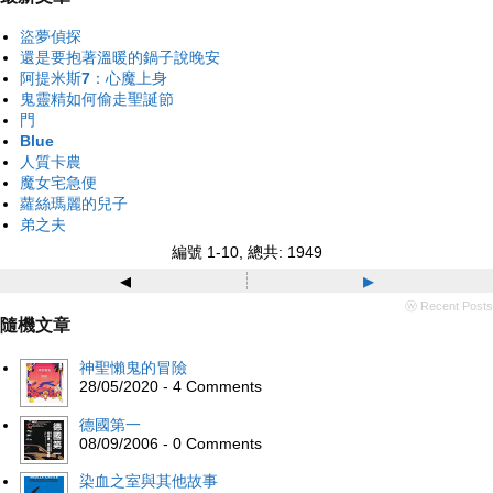
盜夢偵探
還是要抱著溫暖的鍋子說晚安
阿提米斯7：心魔上身
鬼靈精如何偷走聖誕節
門
Blue
人質卡農
魔女宅急便
蘿絲瑪麗的兒子
弟之夫
編號 1-10, 總共: 1949
◂
▸
ⓦ Recent Posts
隨機文章
神聖懶鬼的冒險
28/05/2020 - 4 Comments
德國第一
08/09/2006 - 0 Comments
染血之室與其他故事