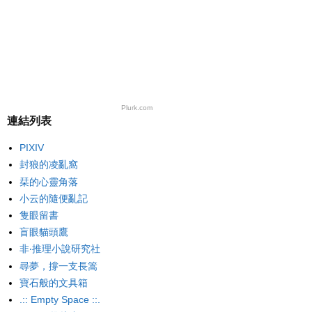
Plurk.com
連結列表
PIXIV
封狼的凌亂窩
栞的心靈角落
小云的隨便亂記
隻眼留書
盲眼貓頭鷹
非‧推理小說研究社
尋夢，撐一支長篙
寶石般的文具箱
.:: Empty Space ::.