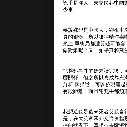
兇手是洋人，東交民巷中國
少事。
要說嫌犯是中國人，卻根本
真的很慘，所以狐狸精作祟
來連 軍統局都遭質疑可能
錯對象呢？又，如果真和戴
把整起事件的始末讀完後，
麼關係，但之所以會成為充
分析 與描述，可以發現這
有段距離，而且連兇手都預
我想這也是後來死者父親自
是，在大英帝國外交官僚體
提的狀況下，真相被果斷犧