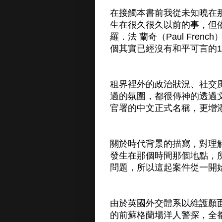
在接觸本書前我從未知曉在
生在很久很久以前的事，但
羅．法 蘭奇（Paul Fr
個其實已經沒有和平可言的1
租界裡外的政治狀況、社交
過的氛圍，都很傳神的透過
官署的中文正式名稱，更增
關於時代背景的描寫，對理
發生在那個時間那個地點，
問題，所以這起案件從一開
由於英國外交體系以維護顏
的前蘇格蘭場洋人警探，全