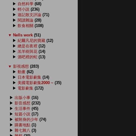
▶
自然科學
(68)
▶
輕小說
(236)
▶
遊記散文評論
(71)
▶
閱讀雜論
(28)
▶
飲食相關
(108)
▼
Nells work
(51)
▶
紀爾凡尼的寶藏
(12)
▶
總是在夜裡
(12)
▶
羔羊樹與花
(14)
▶
酒吧裡的蛇
(13)
▼
影視感想
(283)
▶
動畫
(62)
▶
日本電影劇集
(14)
▶
美國電影劇集2000 ~
(35)
▶
電影劇集
(172)
▶
出版小事
(16)
▶
影音感想
(232)
▶
生活事件
(45)
▶
短篇小說
(17)
▶
被附身的少年
(74)
▶
購書地點
(1)
▶
雜七雜八
(3)
▶
雜想
(30)