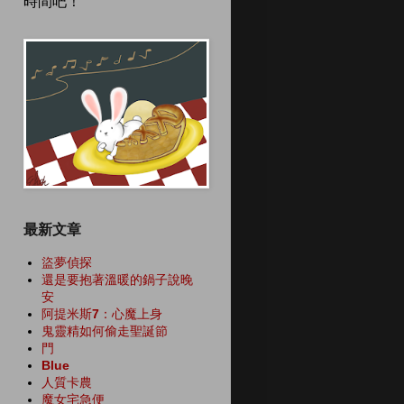
時間吧！
最新文章
盜夢偵探
還是要抱著溫暖的鍋子說晚
安
阿提米斯7：心魔上身
鬼靈精如何偷走聖誕節
門
Blue
人質卡農
魔女宅急便