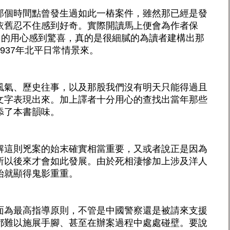
那個時間點曾發生過如此一樁案件，雖然那已經是發
依舊忍不住感到好奇。實際開讀馬上便會為作者保
ench）的用心感到驚喜，真的是很細膩的為讀者建構出那
937年北平日常情景來。
風氣、歷史往事，以及那股我們沒有明天只能得過且
文字表現出來。加上譯者十分用心的查找出當年那些
添了本書韻味。
解這則兇案的始末確實相當重要，又或者說正是因為
所以後來才會如此發展。由於死相淒慘加上涉及洋人
始就顯得鬼影重重。
面為最高指導原則，不管是中國警察還是被請來支援
都難以施展手腳、甚至在辦案過程中處處碰壁。要說