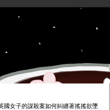
歲英國女子的謀殺案如何糾纏著搖搖欲墜