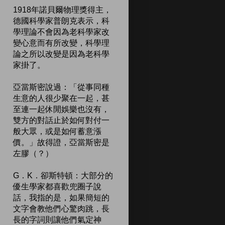
1918年諾貝爾物理獎得主，
德國科學家普朗克表示，科
學理論不會因為老科學家改
變心意而有所改變，科學理
論之所以改變是因為老科學
家掛了。
亞當斯密說過：「從事同種
生意的人很少聚在一起，甚
至連一起休閒娛樂也沒有，
雙方的對話止於如何對付一
般大眾，或是如何蓄意漲
價。」故得證，亞當斯密是
左膠（？）
G．K．卻斯特頓：大部分的
優生學家都喜歡兜圈子說
話，我指的是，如果簡短的
文字會教他們心驚肉跳，長
長的字詞則讓他們氣定神