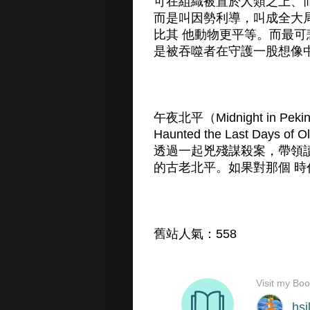
可在組織被置於人類之上、
而是叫因勢利導，叫成全大
比其 他動物更平等。而最
是被吞噬者在守護一股想像
午夜北平（Midnight in Peking:
Haunted the Last Da
透過一起兇殘謀殺案，帶領讀
的古老北平。如果對那個 
舊站人氣：558