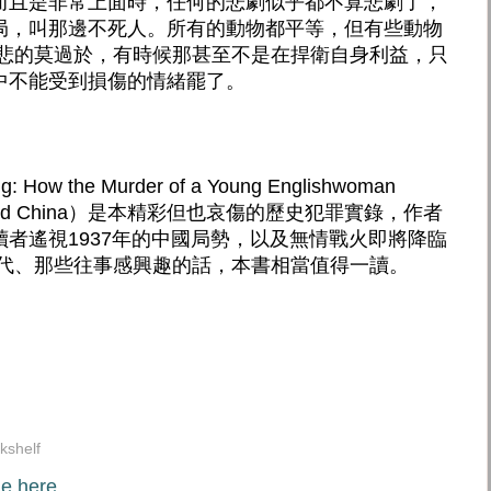
而且是非常上面時，任何的悲劇似乎都不算悲劇了，
局，叫那邊不死人。所有的動物都平等，但有些動物
可悲的莫過於，有時候那甚至不是在捍衛自身利益，只
中不能受到損傷的情緒罷了。
 How the Murder of a Young Englishwoman
ys of Old China）是本精彩但也哀傷的歷史犯罪實錄，作者
者遙視1937年的中國局勢，以及無情戰火即將降臨
時代、那些往事感興趣的話，本書相當值得一讀。