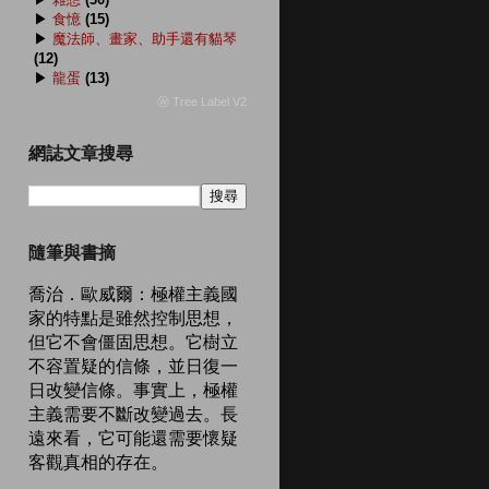
▶
食憶
(15)
▶
魔法師、畫家、助手還有貓琴
(12)
▶
龍蛋
(13)
ⓦ Tree Label V2
網誌文章搜尋
隨筆與書摘
喬治．歐威爾：極權主義國
家的特點是雖然控制思想，
但它不會僵固思想。它樹立
不容置疑的信條，並日復一
日改變信條。事實上，極權
主義需要不斷改變過去。長
遠來看，它可能還需要懷疑
客觀真相的存在。