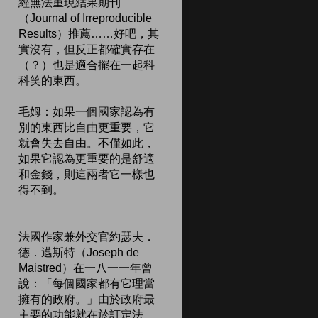
經無法重現結果期刊
（Journal of Irreproducible
Results）推薦……好吧，其
實沒有，但反正都確實存在
（？）也是適合擺在一起科
科笑的東西。
毛姆：如果一個國家認為有
別的東西比自由更重要，它
就會失去自由。不僅如此，
如果它認為更重要的是舒適
和金錢，則這兩者它一樣也
得不到。
法國作家兼外交官約瑟夫．
德．邁斯特（Joseph de
Maistred）在一八一一年曾
說：「每個國家都有它理當
擁有的政府。」由於政府最
主要的功能就在於訂定法