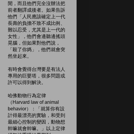
閒，而且他們完全沒辦法把
前者翻譯成後者。如果告訴
他們「人民應該確定上一代
長壽的負擔不致不成比例、
難以忍受，尤其是上一代的
女性」，他們會邊聽邊搖頭
晃腦，但如果對他們說，
「殺了你媽」，他們就會突
然坐起來。
有時會覺得台灣要是有法人
專用的巨嬰塔，很多問題或
許可以得到解決。
哈佛動物行為定律
（Harvard law of animal
behavior）：「就算你有設
計得最漂亮的實驗，和受到
最細心控制的變因，動物想
幹嘛就會幹嘛。」以上定律