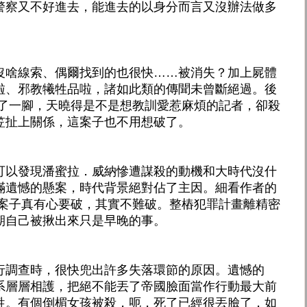
警察又不好進去，能進去的以身分而言又沒辦法做多
沒啥線索、偶爾找到的也很快……被消失？加上屍體
啦、邪教犧牲品啦，諸如此類的傳聞未曾斷絕過。後
參了一腳，天曉得是不是想教訓愛惹麻煩的記者，卻殺
笠扯上關係，這案子也不用想破了。
可以發現潘蜜拉．威納慘遭謀殺的動機和大時代沒什
滿遺憾的懸案，時代背景絕對佔了主因。細看作者的
起案子真有心要破，其實不難破。整樁犯罪計畫離精密
期自己被揪出來只是早晚的事。
行調查時，很快兜出許多失落環節的原因。遺憾的
系層層相護，把絕不能丟了帝國臉面當作行動最大前
牲。有個倒楣女孩被殺，呃，死了已經很丟臉了，如