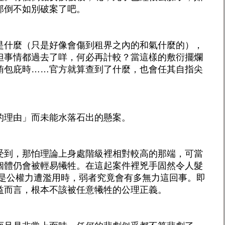
那倒不如別破案了吧。
是什麼（只是好像會傷到租界之內的和氣什麼的），
但事情都過去了咩，何必再計較？當這樣的敷衍擺爛
賄包庇時……官方就算查到了什麼，也會任其自指尖
的理由」而未能水落石出的懸案。
受到，那怕理論上身處階級裡相對較高的那端，可當
個體仍會被輕易犧牲。在這起案件裡兇手固然令人髮
還是公權力遭濫用時，弱者究竟會有多無力這回事。即
益而言，根本不該被任意犧牲的公理正義。