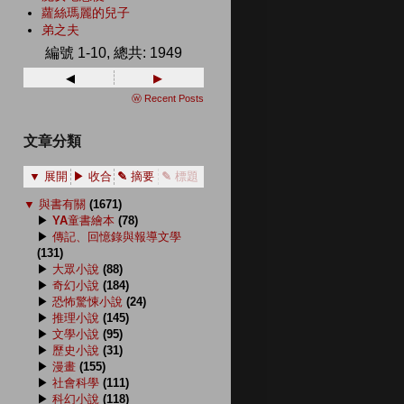
蘿絲瑪麗的兒子
弟之夫
編號 1-10, 總共: 1949
◂
▸
ⓦ Recent Posts
文章分類
▼ 展開
▶ 收合
✎ 摘要
✎ 標題
▼
與書有關
(1671)
▶
YA童書繪本
(78)
▶
傳記、回憶錄與報導文學
(131)
▶
大眾小說
(88)
▶
奇幻小說
(184)
▶
恐怖驚悚小說
(24)
▶
推理小說
(145)
▶
文學小說
(95)
▶
歷史小說
(31)
▶
漫畫
(155)
▶
社會科學
(111)
▶
科幻小說
(118)