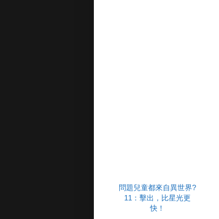
問題兒童都來自異世界?
11：擊出，比星光更
快！