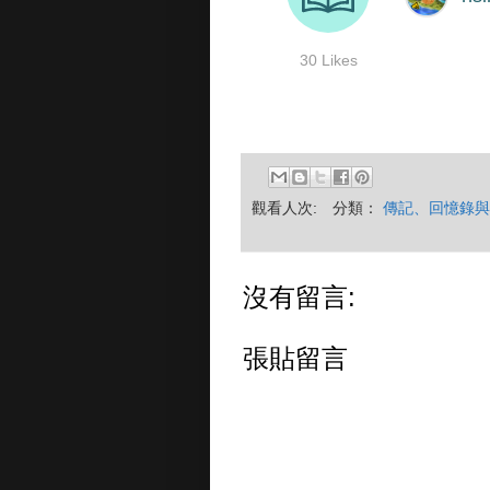
觀看人次:
分類：
傳記、回憶錄與
沒有留言:
張貼留言