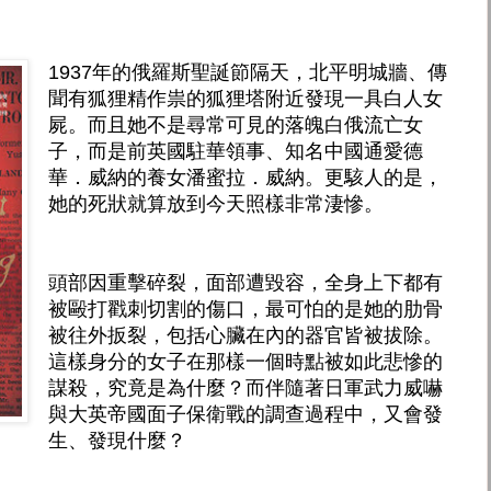
1937年的俄羅斯聖誕節隔天，北平明城牆、傳
聞有狐狸精作祟的狐狸塔附近發現一具白人女
屍。而且她不是尋常可見的落魄白俄流亡女
子，而是前英國駐華領事、知名中國通愛德
華．威納的養女潘蜜拉．威納。更駭人的是，
她的死狀就算放到今天照樣非常淒慘。
頭部因重擊碎裂，面部遭毀容，全身上下都有
被毆打戳刺切割的傷口，最可怕的是她的肋骨
被往外扳裂，包括心臟在內的器官皆被拔除。
這樣身分的女子在那樣一個時點被如此悲慘的
謀殺，究竟是為什麼？而伴隨著日軍武力威嚇
與大英帝國面子保衛戰的調查過程中，又會發
生、發現什麼？