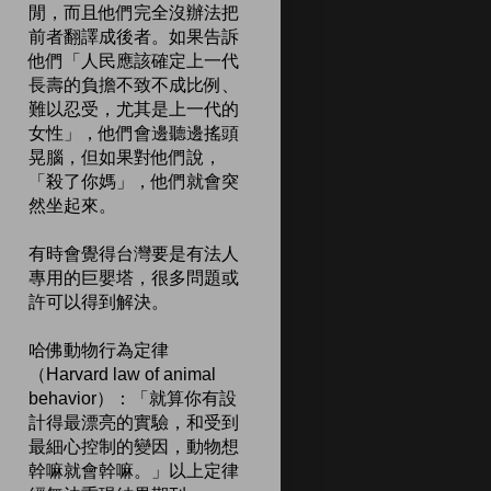
閒，而且他們完全沒辦法把
前者翻譯成後者。如果告訴
他們「人民應該確定上一代
長壽的負擔不致不成比例、
難以忍受，尤其是上一代的
女性」，他們會邊聽邊搖頭
晃腦，但如果對他們說，
「殺了你媽」，他們就會突
然坐起來。
有時會覺得台灣要是有法人
專用的巨嬰塔，很多問題或
許可以得到解決。
哈佛動物行為定律
（Harvard law of animal
behavior）：「就算你有設
計得最漂亮的實驗，和受到
最細心控制的變因，動物想
幹嘛就會幹嘛。」以上定律