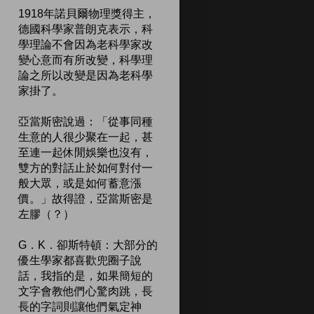
1918年諾貝爾物理獎得主，
德國科學家普朗克表示，科
學理論不會因為老科學家改
變心意而有所改變，科學理
論之所以改變是因為老科學
家掛了。
亞當斯密說過：「從事同種
生意的人很少聚在一起，甚
至連一起休閒娛樂也沒有，
雙方的對話止於如何對付一
般大眾，或是如何蓄意漲
價。」故得證，亞當斯密是
左膠（？）
G．K．卻斯特頓：大部分的
優生學家都喜歡兜圈子說
話，我指的是，如果簡短的
文字會教他們心驚肉跳，長
長的字詞則讓他們氣定神