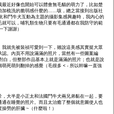
我最近好像也開始可以體會無毛貓的萌力了，比如楚
勤加梳洗的脆弱感什麼的……咳，總之當接到出版社
正太和鬥牛犬互動為主題的攝影集感興趣時，我內心的
毛就可以，哺乳類生物只要有毛通通都在我防守的範
一下謝謝）
，我就先被裝禎可愛到一下，雖說這美感其實挺大眾
承認。內頁不用說滿滿的照片，當然有一些圖案編
計對白，但整部作品基本上就是滿滿的照片；也就是說
萌死萌到翻掉的感覺（毛很多 < - 所以幹嘛一直強
片，大半是小正太和法國鬥牛犬兩兄弟黏在一起，要
通通在睡覺的照片。而且太治癒了整個就意圖使人也
操勞的肝臟 ~（什麼啦！）