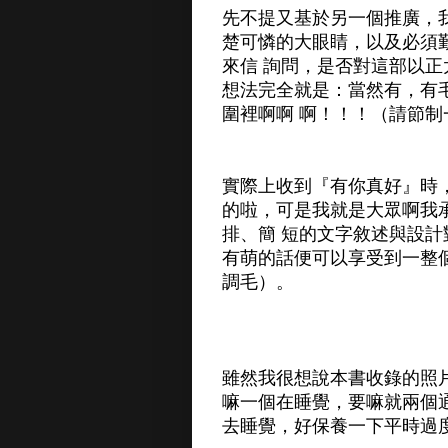
先不提又基於另一個推廣，
楚可憐的大眼睛，以及必須
來信 詢問，是否對這部以
想法完全就是：當然有，有
圍裡啊啊 啊！！！（請節制
實際上收到『有你真好』時
的啦，可是我就是大眾啊我
排、簡 短的文字敘述與設
有萌的話便可以享受到一整個
調毛）。
雖然我很想說本書收錄的照
嘛一個在睡覺，要嘛就兩個
去睡覺，好保養一下平時過度