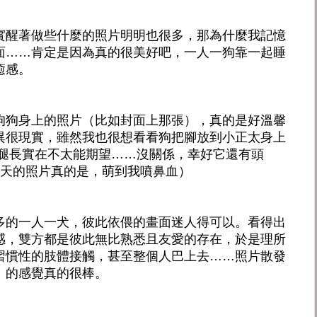
實醒著做些什麼的照片明明也很多，那為什麼我記憶
面……肯定是因為真的很美好吧，一人一狗靠一起睡
癒感。
狗狗身上的照片（比如封面上那張），真的是好溫馨
異很現實，雖然我也很想看看狗把腳放到小正太身上
的腿長實在不太能期望……沒關係，幸好它還有頭
朝天的照片真的是，萌到我噴鼻血）
多的一人一犬，彼此依偎的畫面迷人得可以。看得出
感，雙方都是彼此無比熟悉且友愛的存在，於是理所
習慣性的肢體接觸，甚至整個人巴上去……照片散發
」的感覺真的很棒。