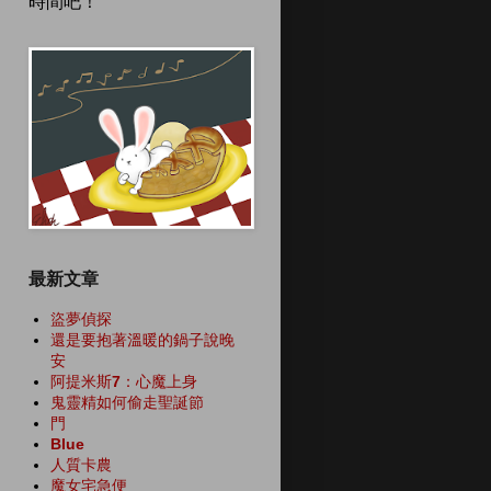
時間吧！
最新文章
盜夢偵探
還是要抱著溫暖的鍋子說晚
安
阿提米斯7：心魔上身
鬼靈精如何偷走聖誕節
門
Blue
人質卡農
魔女宅急便