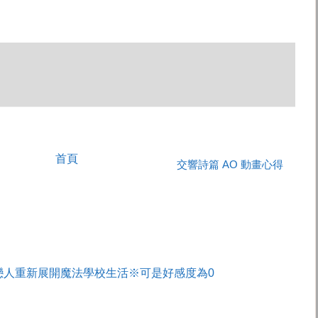
首頁
交響詩篇 AO 動畫心得
戀人重新展開魔法學校生活※可是好感度為0