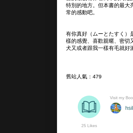
特別的地方。但本書的最大
常的感動吧。
有你真好（ムーとたすく）
樣的感覺、喜歡親暱、密切
犬又或者跟我一樣有毛就好
舊站人氣：479