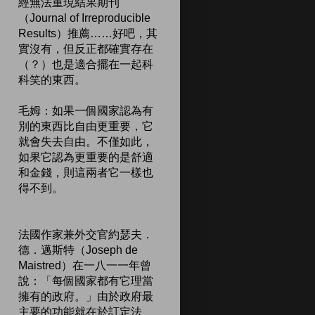
經無法重現結果期刊
（Journal of Irreproducible
Results）推薦……好吧，其
實沒有，但反正都確實存在
（？）也是適合擺在一起科
科笑的東西。
毛姆：如果一個國家認為有
別的東西比自由更重要，它
就會失去自由。不僅如此，
如果它認為更重要的是舒適
和金錢，則這兩者它一樣也
得不到。
法國作家兼外交官約瑟夫．
德．邁斯特（Joseph de
Maistred）在一八一一年曾
說：「每個國家都有它理當
擁有的政府。」由於政府最
主要的功能就在於訂定法