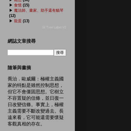
▶
食憶
(15)
▶
魔法師、畫家、助手還有貓琴
(12)
▶
龍蛋
(13)
ⓦ Tree Label V2
網誌文章搜尋
隨筆與書摘
喬治．歐威爾：極權主義國
家的特點是雖然控制思想，
但它不會僵固思想。它樹立
不容置疑的信條，並日復一
日改變信條。事實上，極權
主義需要不斷改變過去。長
遠來看，它可能還需要懷疑
客觀真相的存在。