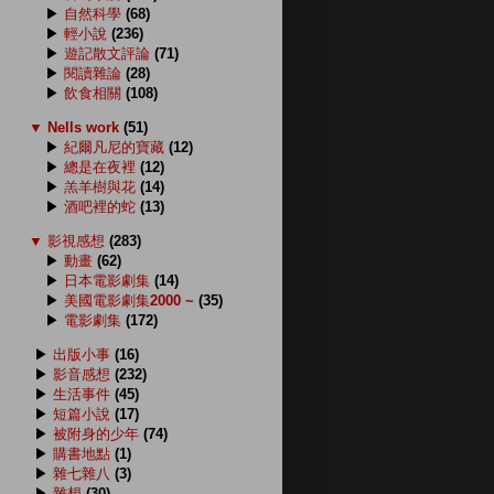
▶
自然科學
(68)
▶
輕小說
(236)
▶
遊記散文評論
(71)
▶
閱讀雜論
(28)
▶
飲食相關
(108)
▼
Nells work
(51)
▶
紀爾凡尼的寶藏
(12)
▶
總是在夜裡
(12)
▶
羔羊樹與花
(14)
▶
酒吧裡的蛇
(13)
▼
影視感想
(283)
▶
動畫
(62)
▶
日本電影劇集
(14)
▶
美國電影劇集2000 ~
(35)
▶
電影劇集
(172)
▶
出版小事
(16)
▶
影音感想
(232)
▶
生活事件
(45)
▶
短篇小說
(17)
▶
被附身的少年
(74)
▶
購書地點
(1)
▶
雜七雜八
(3)
▶
雜想
(30)