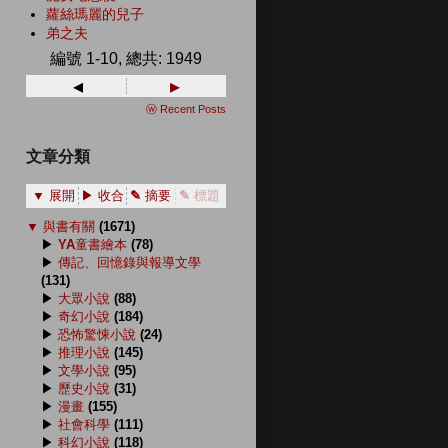
蘿絲瑪麗的兒子
弟之夫
編號 1-10, 總共: 1949
◂
▸
ⓦ Recent Posts
文章分類
▼ 展開
▶ 收合
✎ 摘要
✎ 標題
▼
與書有關
(1671)
▶
YA童書繪本
(78)
▶
傳記、回憶錄與報導文學
(131)
▶
大眾小說
(88)
▶
奇幻小說
(184)
▶
恐怖驚悚小說
(24)
▶
推理小說
(145)
▶
文學小說
(95)
▶
歷史小說
(31)
▶
漫畫
(155)
▶
社會科學
(111)
▶
科幻小說
(118)