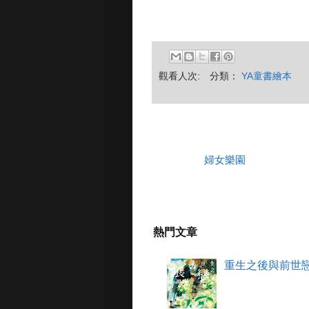
觀看人次:
分類：
YA童書繪本
婦女樂園
熱門文章
重生之後與前世