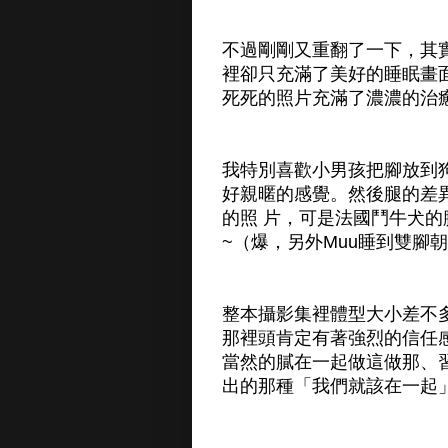
不過剛剛又重翻了一下，其
裡卻只充滿了美好的睡眠畫
死死的照片充滿了濃濃的治
我特別喜歡小男孩把腳放到
好親暱的感覺。然後腿的差
的照 片，可是法國鬥牛犬
~（爆，另外Muu睡到雙腳
整本攝影集裡體型大小差不
那裡頭肯定有著強烈的信任
當然的膩在一起做這做那、
出的那種「我們就該在一起