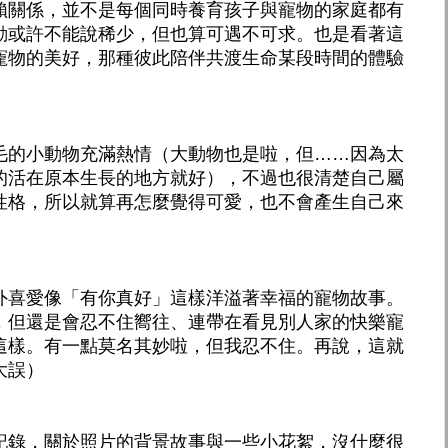
賴關係，並不是每個同時養育孩子與寵物的家庭都有
動或許不能說稀少，但也算可遇不可求。也是看著這
寵物的美好，那種彼此陪伴共渡生命某段時間的體驗
毛的小動物充滿熱情（大動物也是啦，但……因為太
的活在原本生長的地方就好），不過也很清楚自己屬
性格，所以就算再怎麼覺得可愛，也不會產生自己來
外喜愛像「有你真好」這樣洋溢著幸福的寵物故事。
，但還是會忍不住嚮往、連帶在看見別人家的快樂寵
這樣。有一點莫名其妙啦，但我忍不住。再說，這就
大誤）
記錄，關於照片的背景故事與一些小花絮，沒什麼很