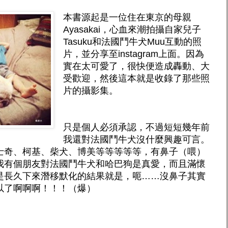
本書源起是一位住在東京的母親
Ayasakai，心血來潮拍攝自家兒子
Tasuku和法國鬥牛犬Muu互動的照
片，並分享至instagram上面。因為
實在太可愛了，很快便造成轟動、大
受歡迎，然後這本就是收錄了那些照
片的攝影集。
只是個人必須承認，不過短短幾年前
我還對法國鬥牛犬沒什麼興趣可言。
士奇、柯基、柴犬、博美等等等等等，有鼻子（喂）
我有個朋友對法國鬥牛犬和哈巴狗是真愛，而且滿懷
是長久下來潛移默化的結果就是，呃……沒鼻子其實
以了啊啊啊！！！（爆）