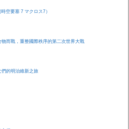
（超時空要塞 7 マクロス7）
食物而戰，重整國際秩序的第二次世界大戰
女們的明治維新之旅