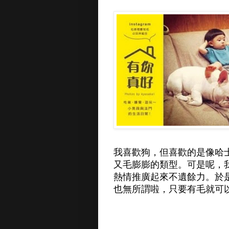
我喜歡狗，但喜歡的是像哈
又毛膨膨的類型。可是呢，
熱情推廣起來不遺餘力。於
也無所謂啦，只要有毛就可