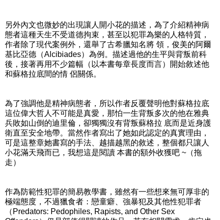
另外內文也微妙的出現讓人開小花的描述，為了介紹精神病
態者這種天生不受道德拘束，甚至以犯罪為樂的人格特質，
作者除了現代案例外，還舉了古希臘知名將 領，俊美的阿爾
基比亞德（Alcibiades）為例。描述過他的生平與背叛前科
後，接著再用不少篇幅（以本書每章長度而言）開始敘述他
和蘇格拉底間的情 侶關係。
為了強調他是精神病態者，所以作者反覆聲明他對蘇格拉底
這位偉大哲人不可能是真愛，那怕一生背叛多次的他在雅典
兵敗如山倒的迪里倫，卻獨獨沒有背叛蘇格拉 底而是近身護
衛直至安全地帶。當然作者寫出了她如此認定的真實理由，
可是這整章她書寫的手法、越描越黑的敘述，整個都只讓人
小花滿天飛而已，我想這是閱讀 本書的額外收獲吧 ~（拖
走）
作為防範性犯罪的簡易教學書，雖然有一些想來無可厚非的
極端態度，不過獵食者：戀童癖、強暴犯及其他性犯罪者
（Predators: Pedophiles, Rapists, and Other Sex