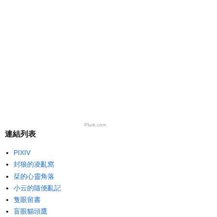
Plurk.com
連結列表
PIXIV
封狼的凌亂窩
栞的心靈角落
小云的隨便亂記
隻眼留書
盲眼貓頭鷹