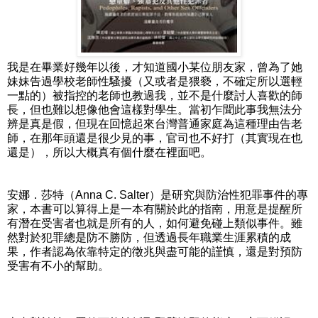
我是在畢業好幾年以後，才知道國小某位朋友家，曾為了她
妹妹告過學校老師性騷擾（又或者是猥褻，不確定所以選輕
一點的）被指控的老師也教過我，並不是什麼討人喜歡的師
長，但也難以想像他會這樣對學生。當初乍聞此事我無法分
辨是真是假，但現在回憶起來台灣普通家庭為這種理由告老
師，在那年頭還是很少見的事，官司也不好打（其實現在也
還是），所以大概真有個什麼在裡面吧。
安娜．莎特（Anna C. Salter）是研究與防治性犯罪事件的專
家，本書可以算得上是一本有關於此的指南，用意是提醒所
有潛在受害者也就是所有的人，如何避免碰上類似事件。雖
然對於犯罪總是防不勝防，但透過長年職業生涯累積的成
果，作者認為依靠特定的徵兆與盡可能的謹慎，還是對預防
受害有不小的幫助。