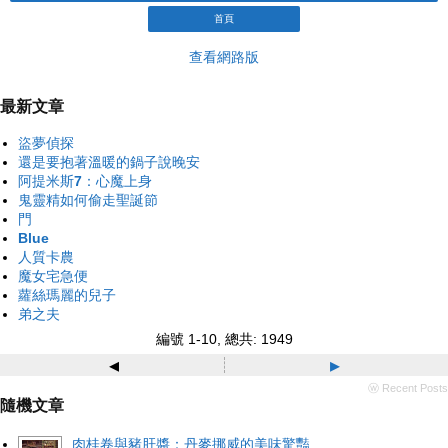
首頁
查看網路版
最新文章
盜夢偵探
還是要抱著溫暖的鍋子說晚安
阿提米斯7：心魔上身
鬼靈精如何偷走聖誕節
門
Blue
人質卡農
魔女宅急便
蘿絲瑪麗的兒子
弟之夫
編號 1-10, 總共: 1949
◂
▸
ⓦ Recent Posts
隨機文章
肉桂卷與豬肝醬：丹麥挪威的美味驚豔