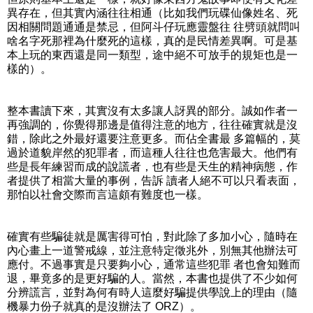
異存在，但其實內涵往往相通（比如我們玩碟仙像姓名、死
因相關問題通通是禁忌，但阿斗仔玩應靈盤往 往劈頭就問叫
啥名字死那裡為什麼死的這樣，真的是民情差異啊。可是基
本上玩的東西還是同一類型，途中絕不可放手的規矩也是一
樣的）。
整本書讀下來，其實沒有太多讓人訝異的部分。誠如作者一
再強調的，你覺得那邊是值得注意的地方，往往確實就是沒
錯，除此之外最好還要注意更多。而佔全書最 多篇幅的，莫
過於道貌岸然的犯罪者，而這種人往往也危害最大。他們有
些是長年練習而成的說謊者，也有些是天生的精神病態，作
者提供了相當大量的事例，告訴 讀者人絕不可以只看表面，
那怕以社會交際而言這頗有難度也一樣。
確實有些騙徒就是厲害得可怕，對此除了多加小心，隨時在
內心畫上一道警戒線，並注意特定徵兆外，別無其他辦法可
應付。不過事實是只要夠小心，通常這些犯罪 者也會知難而
退，畢竟多的是更好騙的人。當然，本書也提供了不少如何
分辨謊言，並對為何有時人這麼好騙提供學說上的理由（隨
機暴力份子就真的是沒辦法了 ORZ）。