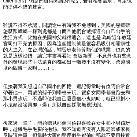
Offenders）仍是部值得閱讀的作品，若有相關需求，肯定也
能提供不錯的建言。
雖說不得不承認，閱讀途中有時我不免感到，美國的戀童癖
怎麼跟蟑螂一樣到處都是（而且他們會選擇適合自己出手的
生活方式，比如在美國神父就很適合，這也是 為啥近年教廷
官司打不完的原因，因為這個體制就是很容易吸引相關癖性
的人進入。在台灣的話，補習班老師算類似的職業，也真的
就是這樣沒錯。讀完本書再看社 會版新聞，不意外也有些意
外的發現那些手法還真的都如出一轍幾乎沒有變化，跨越國
度的四海一家啊……）。
但接著我又想起自己國小的回憶，還記得當時有位阿伯常會
帶著他一、兩歲的孫子到學校來玩。很多女同學都會跑去和
那小男孩玩，不過即便我自己還是個小鬼頭時，就已經對小
小鬼頭沒啥興趣（爆）所以自然採取無視狀態。
後來過一陣子，開始聽見那個阿伯很喜歡在女生和小男孩玩
時，趁機毛手毛腳的抱怨。我不知道有沒有人跟老師或家長
反映這件事，但當時大家的態度似乎都偏向那就不要再接近