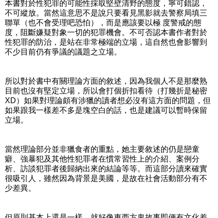
本書對於性犯罪的可能性採取堅壁清野的態度，寧可錯認，
不可縱放。當然這意思不是說只要看見黑影就去警察局填三
聯單（也不會受理吧恐怕），而是應該要以極 度警戒的態
度，阻斷嫌疑對象一切的犯罪機會。不可否認本書作者對於
性犯罪的防治，是站在非常極端的立場，這自然也會影響到
不少目前仍有爭議的議題之立場。
所以對於書中有關理論方面的敘述，因為我個人不是那麼熟
目前也沒有堅定立場，所以會打個折扣看待（打幾折是秘密
XD）如果對理論頗有涉獵的讀者想必沒有這方面的問題，但
如果跟我一樣差不多是塊空白的話，也是建議可以暫時保留
立場。
當然理論部分並非獵食者的重點，她主要敘述的仍是戀童
癖、強暴犯及其他性犯罪者在慣常習性上的介紹、案例分
析、訪談犯罪者後歸納出來的結論等等。而這部分讀來確實
很吸引人，雖然因為背景是美國，是故在社會活動部分有不
少差異。
但原則基本上還是一樣，就好像東西方鬼故事即便有文化差