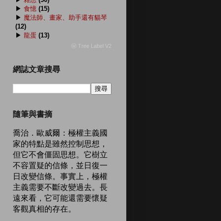
▶
食憶
(15)
▶
魔法師、畫家、助手還有貓琴
(12)
▶
龍蛋
(13)
ⓦ Tree Label V2
網誌文章搜尋
隨筆與書摘
喬治．歐威爾：極權主義國
家的特點是雖然控制思想，
但它不會僵固思想。它樹立
不容置疑的信條，並日復一
日改變信條。事實上，極權
主義需要不斷改變過去。長
遠來看，它可能還需要懷疑
客觀真相的存在。