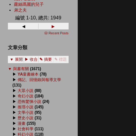
蘿絲瑪麗的兒子
弟之夫
編號 1-10, 總共: 1949
◂
▸
ⓦ Recent Posts
文章分類
▼ 展開
▶ 收合
✎ 摘要
✎ 標題
▼
與書有關
(1671)
▶
YA童書繪本
(78)
▶
傳記、回憶錄與報導文學
(131)
▶
大眾小說
(88)
▶
奇幻小說
(184)
▶
恐怖驚悚小說
(24)
▶
推理小說
(145)
▶
文學小說
(95)
▶
歷史小說
(31)
▶
漫畫
(155)
▶
社會科學
(111)
▶
科幻小說
(118)