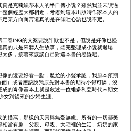
其實是克莉絲蒂本人的半自傳小說？雖然我並未讀過
上整個經歷大都相近，考慮到這本出版時作家本人的
不定某方面而言還真的是在傾吐心語也說不定。
第二春ING的文案要說詐欺也不是，但說是好像也怪
還真的只是來聽人生故事，聽完整理成小說就退場
想太多，接著來談談自己對這本書的感覺吧。
想像的還要好看一點，尷尬的小聲承認，我原本預期
（掩面）或者應該說我原先對本書的期待小得可憐，沒
完成的肖像基本上就是敘述一位維多利亞時代末期女
 少女到後來的少婦生涯。
代的描寫，那樣的天真與無憂無慮。所有的一切都美
得相當有趣，父親、母親、大宅裡的生活、奶奶的家