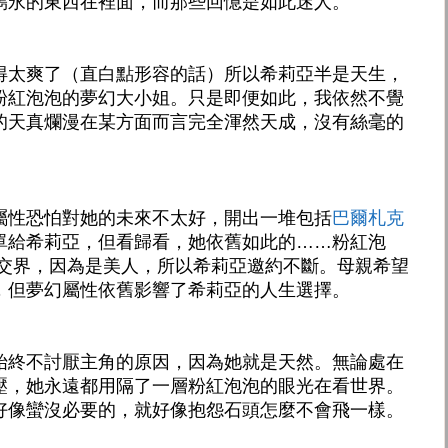
雋永的東西在裡面，而那些回憶是如此迷人。
得太爽了（直白點形容的話）所以希莉亞半是天生，
粉紅泡泡的夢幻大小姐。只是即便如此，我依然不覺
的天真爛漫在某方面而言完全渾然天成，沒有絲毫的
屬性恐怕對她的未來不太好，開出一堆包括
巴爾札克
單給希莉亞，但看歸看，她依舊如此的……粉紅泡
社交界，因為是美人，所以希莉亞邀約不斷。母親希望
，但夢幻屬性依舊影響了希莉亞的人生選擇。
始終不討厭主角的原因，因為她就是天然。無論處在
壓，她永遠都用隔了一層粉紅泡泡的眼光在看世界。
好像蠻沒必要的，就好像抱怨石頭怎麼不會飛一樣。