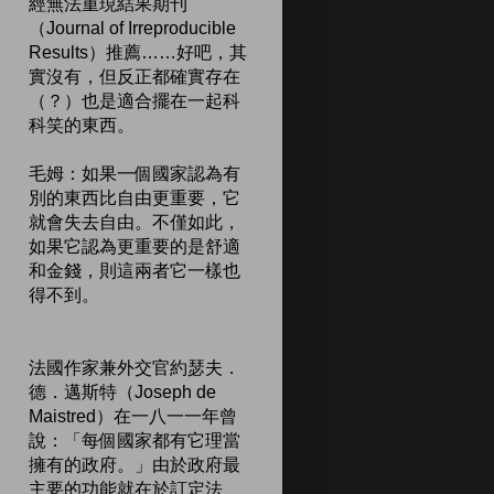
經無法重現結果期刊
（Journal of Irreproducible
Results）推薦……好吧，其
實沒有，但反正都確實存在
（？）也是適合擺在一起科
科笑的東西。
毛姆：如果一個國家認為有
別的東西比自由更重要，它
就會失去自由。不僅如此，
如果它認為更重要的是舒適
和金錢，則這兩者它一樣也
得不到。
法國作家兼外交官約瑟夫．
德．邁斯特（Joseph de
Maistred）在一八一一年曾
說：「每個國家都有它理當
擁有的政府。」由於政府最
主要的功能就在於訂定法