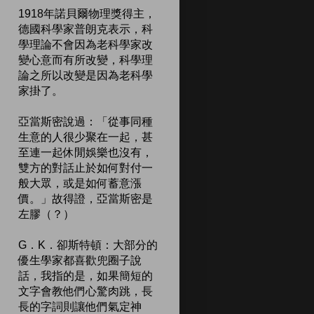
1918年諾貝爾物理獎得主，
德國科學家普朗克表示，科
學理論不會因為老科學家改
變心意而有所改變，科學理
論之所以改變是因為老科學
家掛了。
亞當斯密說過：「從事同種
生意的人很少聚在一起，甚
至連一起休閒娛樂也沒有，
雙方的對話止於如何對付一
般大眾，或是如何蓄意漲
價。」故得證，亞當斯密是
左膠（？）
G．K．卻斯特頓：大部分的
優生學家都喜歡兜圈子說
話，我指的是，如果簡短的
文字會教他們心驚肉跳，長
長的字詞則讓他們氣定神