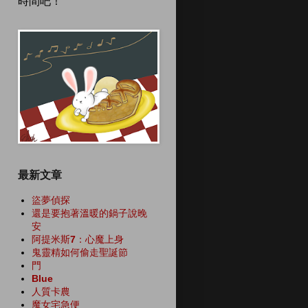
時間吧！
最新文章
盜夢偵探
還是要抱著溫暖的鍋子說晚
安
阿提米斯7：心魔上身
鬼靈精如何偷走聖誕節
門
Blue
人質卡農
魔女宅急便