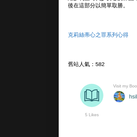
後在這部分以簡單取勝。
克莉絲蒂心之罪系列心得
舊站人氣：582