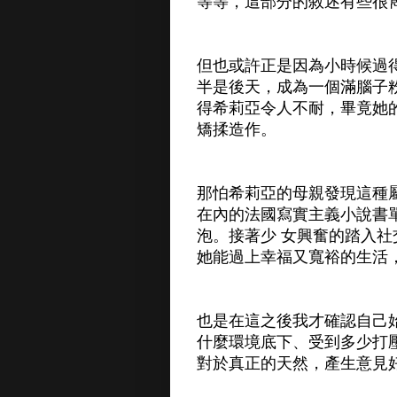
等等，這部分的敘述有些很
但也或許正是因為小時候過
半是後天，成為一個滿腦子
得希莉亞令人不耐，畢竟她
矯揉造作。
那怕希莉亞的母親發現這種
在內的法國寫實主義小說書
泡。接著少 女興奮的踏入
她能過上幸福又寬裕的生活
也是在這之後我才確認自己
什麼環境底下、受到多少打
對於真正的天然，產生意見