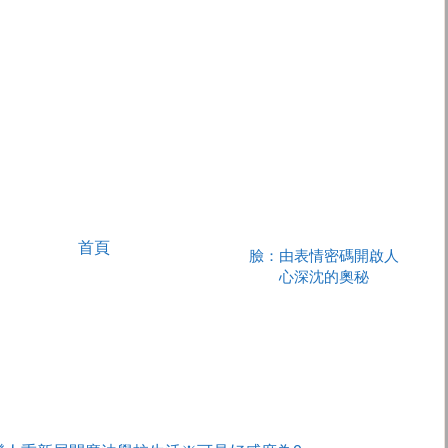
首頁
臉：由表情密碼開啟人
心深沈的奧秘