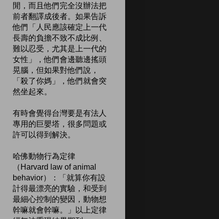
閒，而且他們完全沒辦法把
前者翻譯成後者。如果告訴
他們「人民應該確定上一代
長壽的負擔不致不成比例、
難以忍受，尤其是上一代的
女性」，他們會邊聽邊搖頭
晃腦，但如果對他們說，
「殺了你媽」，他們就會突
然坐起來。
有時會覺得台灣要是有法人
專用的巨嬰塔，很多問題或
許可以得到解決。
哈佛動物行為定律
（Harvard law of animal
behavior）：「就算你有設
計得最漂亮的實驗，和受到
最細心控制的變因，動物想
幹嘛就會幹嘛。」以上定律