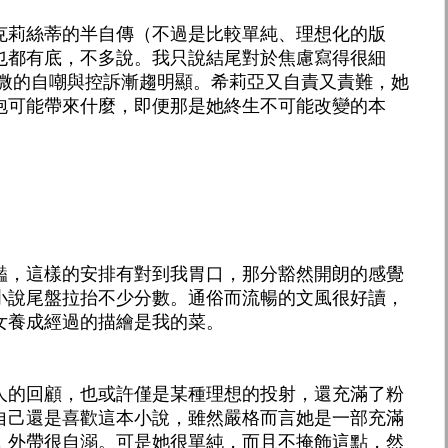
克莉絲蒂的半自傳（不過是比較單純、理想化的版
也都有底，不多說。我只說結尾對於焦慮寫得很細
隱微的自嘲與控訴漸趨明顯。希莉亞又自責又責難，她
泡可能帶來什麼，即便那是她終生不可能改變的本
豔，這樣的安排有對到我胃口，那分豁然開朗的感覺
小說尾盤拉抬不少分數。通俗而流暢的文風很好讀，
女養成經過的描繪是我的菜。
人的回顧，也或許僅是某種理想的投射，還充滿了粉
自己還是喜歡這本小說，雖然嚴格而言她是一部充滿
，外帶很自溺。可是她很單純，而且不掩飾這點，然