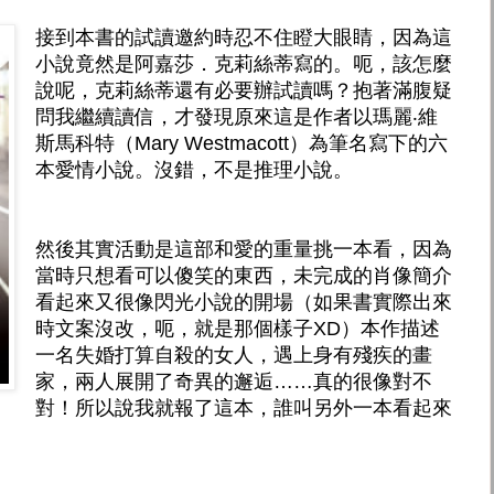
接到本書的試讀邀約時忍不住瞪大眼睛，因為這
小說竟然是阿嘉莎．克莉絲蒂寫的。呃，該怎麼
說呢，克莉絲蒂還有必要辦試讀嗎？抱著滿腹疑
問我繼續讀信，才發現原來這是作者以瑪麗‧維
斯馬科特（Mary Westmacott）為筆名寫下的六
本愛情小說。沒錯，不是推理小說。
然後其實活動是這部和愛的重量挑一本看，因為
當時只想看可以傻笑的東西，未完成的肖像簡介
看起來又很像閃光小說的開場（如果書實際出來
時文案沒改，呃，就是那個樣子XD）本作描述
一名失婚打算自殺的女人，遇上身有殘疾的畫
家，兩人展開了奇異的邂逅……真的很像對不
對！所以說我就報了這本，誰叫另外一本看起來