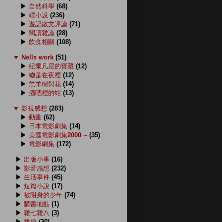
▶
自然科學
(68)
▶
輕小說
(236)
▶
遊記散文評論
(71)
▶
閱讀雜論
(28)
▶
飲食相關
(108)
▼
Nells work
(51)
▶
紀爾凡尼的寶藏
(12)
▶
總是在夜裡
(12)
▶
羔羊樹與花
(14)
▶
酒吧裡的蛇
(13)
▼
影視感想
(283)
▶
動畫
(62)
▶
日本電影劇集
(14)
▶
美國電影劇集2000 ~
(35)
▶
電影劇集
(172)
▶
出版小事
(16)
▶
影音感想
(232)
▶
生活事件
(45)
▶
短篇小說
(17)
▶
被附身的少年
(74)
▶
購書地點
(1)
▶
雜七雜八
(3)
▶
雜想
(30)