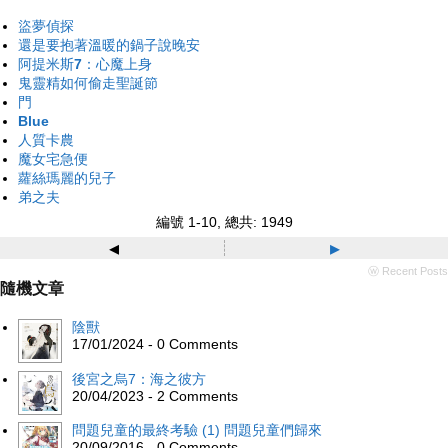
盜夢偵探
還是要抱著溫暖的鍋子說晚安
阿提米斯7：心魔上身
鬼靈精如何偷走聖誕節
門
Blue
人質卡農
魔女宅急便
蘿絲瑪麗的兒子
弟之夫
編號 1-10, 總共: 1949
◂
▸
ⓦ Recent Posts
隨機文章
陰獸
17/01/2024 - 0 Comments
後宮之烏7：海之彼方
20/04/2023 - 2 Comments
問題兒童的最終考驗 (1) 問題兒童們歸來
20/09/2016 - 0 Comments