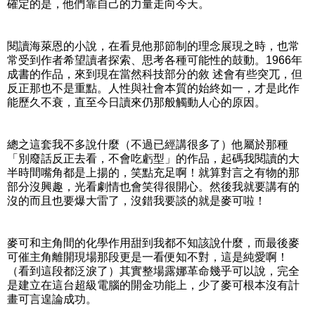
確定的是，他們靠自己的力量走向今天。
閱讀海萊恩的小說，在看見他那節制的理念展現之時，也常
常受到作者希望讀者探索、思考各種可能性的鼓動。1966年
成書的作品，來到現在當然科技部分的敘 述會有些突兀，但
反正那也不是重點。人性與社會本質的始終如一，才是此作
能歷久不衰，直至今日讀來仍那般觸動人心的原因。
總之這套我不多說什麼（不過已經講很多了）他屬於那種
「別廢話反正去看，不會吃虧型」的作品，起碼我閱讀的大
半時間嘴角都是上揚的，笑點充足啊！就算對言之有物的那
部分沒興趣，光看劇情也會笑得很開心。然後我就要講有的
沒的而且也要爆大雷了，沒錯我要談的就是麥可啦！
麥可和主角間的化學作用甜到我都不知該說什麼，而最後麥
可催主角離開現場那段更是一看便知不對，這是純愛啊！
（看到這段都泛淚了）其實整場露娜革命幾乎可以說，完全
是建立在這台超級電腦的開金功能上，少了麥可根本沒有計
畫可言遑論成功。