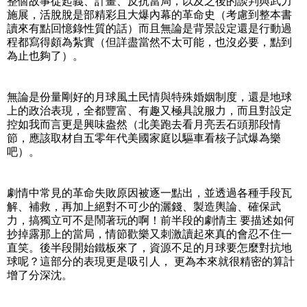
整個故事從起義、計畫、反抗當局，以及之後的談判與武力
施展，活脫脫是部精彩且大爆內幕的革命史（考慮到整本書
讀來有點回憶錄性質的話）而且無論是背景設定還是行動過
程都寫得頗為紮實（但詳盡當然不太可能，也沒必要，點到
為止也夠了）。
無論是份量剛好的月球風土民情與特殊婚姻制度，還是地球
上的政治表現，全都豐富、有趣又極具說服力，而且對設定
控如我而言更是興味盎然（北美跑去看月亮丟石頭那段情
節，應該取材自五零年代美國家庭以驅車看核子試爆為樂
吧）。
劇情中常見的革命失敗原因被逐一點出，並透過各種手段瓦
解、補救，再加上絕對不可少的灑錢、製造輿論、確保武
力，搞獨立可不是鬧著玩的啊！前半段的劇情主 要描述如何
抄掉露那上的當局，情節歡樂又刺激讀起來真的會忍不住一
直笑。後半段開始鐵板來了，資源不足的月球要怎麼對抗地
球呢？這部分的表現更是吸引人， 更為本來就很精密的算計
增了分深沈。