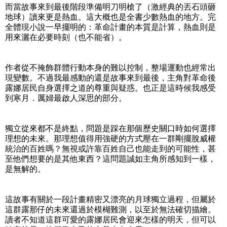
而當故事來到最後階段準備明刀明槍了（激經典的丟石頭砸
地球）讀來更是熱血。這大概也是全書少數熱血的地方。完
全體現小說一早擺明的：革命計畫的本質是計算，熱血則是
用來灑在必要時刻（也不能省）。
作者從不掩飾群體行動本身的難以控制，整場運動也經常出
現變數。不過我最感動的還是故事來到最後，主角對革命後
露娜居民自身選擇之道的尊重與疑惑。也正是這時候我感受
到寒月．厲婦最啟人深思的部分。
獨立從來都不是終點，問題是踩在那個歷史關口時如何選擇
理想的未來。那理想值得用強硬的方式壓在一群剛擺脫威權
統治的百姓嗎？無視或許靠百姓自己也能走到的可能性，甚
至他們想要的是其他東西？這問題誠如主角所感知到一樣，
是無解的。
這故事有關於一段計畫精密又漂亮的月球獨立過程，但屬於
這群露那仔的未來還過於模楜難測，以至於無法確切描繪。
讀者不知道這群可愛的露娜居民會迎來怎樣的明天，但可以