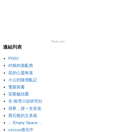
Plurk.com
連結列表
PIXIV
封狼的凌亂窩
栞的心靈角落
小云的隨便亂記
隻眼留書
盲眼貓頭鷹
非‧推理小說研究社
尋夢，撐一支長篙
寶石般的文具箱
.:: Empty Space ::.
coccus推坑中