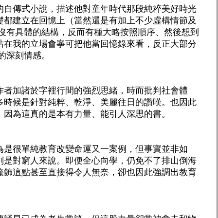
的自傳式小說，描述他對童年時代那段純粹美好時光
礎都建立在回憶上（當然還是有加上不少虛構情節及
並沒有具體的結構，反而有種大略按照順序、然後想到
站在我的立場會寧可把他當回憶錄來看，反正大部分
的深刻情感。
作者加諸於字裡行間的強烈思緒，時而批判社會體
多時候是針對純粹、乾淨、美麗往日的讚嘆。也因此
，因為這真的是本有力量、能引人深思的書。
為是很單純教育改變命運又一案例，但事實並非如
別是對窮人來說。即便全心向學，仍免不了排山倒海
掩飾這點甚至直接得令人無奈，卻也因此強調出教育