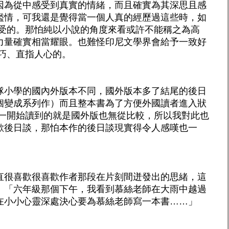
因為從中感受到真實的情緒，而且確實為其深思且感
濫情，可我還是覺得當一個人真的經歷過這些時，如
接受的。那怕純以小說的角度來看或許不能稱之為高
力量確實相當耀眼。也難怪印尼文學界會給予一致好
巧、直指人心的。
隊小學的國內外版本不同，國外版本多了結尾的後日
個變成系列作）而且整本書為了方便外國讀者進入狀
於一開始讀到的就是國外版也無從比較，所以我對此也
歡後日談，那怕本作的後日談現實得令人感嘆也一
直很喜歡很喜歡作者那段在片刻間迸發出的思緒，這
：「六年級那個下午，我看到慕絲老師在大雨中越過
在小小心靈深處決心要為慕絲老師寫一本書……」