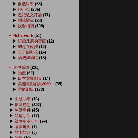
▶
自然科學
(68)
▶
輕小說
(236)
▶
遊記散文評論
(71)
▶
閱讀雜論
(28)
▶
飲食相關
(108)
▼
Nells work
(51)
▶
紀爾凡尼的寶藏
(12)
▶
總是在夜裡
(12)
▶
羔羊樹與花
(14)
▶
酒吧裡的蛇
(13)
▼
影視感想
(283)
▶
動畫
(62)
▶
日本電影劇集
(14)
▶
美國電影劇集2000 ~
(35)
▶
電影劇集
(172)
▶
出版小事
(16)
▶
影音感想
(232)
▶
生活事件
(45)
▶
短篇小說
(17)
▶
被附身的少年
(74)
▶
購書地點
(1)
▶
雜七雜八
(3)
▶
雜想
(30)