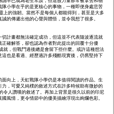
傳誦早已成為老生常談，但這股力量卻常被拿去和物
戰隊小學在乎的是更核心的事物，一種即便身處悲苦
心靈上的強韌。當然不是每個人都能得到，甚至是大多
真誠的傳遞出他的心聲與體悟，並令我想了很多。
一切計畫都無法確定成功，但這並不代表隨波逐流就
薦正確解答，卻也認為作者對此提出的回覆十分優
法成就，但戰鬥過後總是會留下些什麼。或許這種想法
意這也是看過、經歷過許多殘酷現實後，仍舊堅持下
的面向上，天虹戰隊小學仍是本值得閱讀的作品。生
引力，可愛又純樸的敘述方式在許多時候助有微妙的
麗的令人讚嘆的敘述了。再加上背景是很久以前的印尼
異國風情，更令情節中的優美描繪浮現出絢爛色彩。