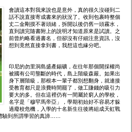
會讀這本對我來說也是意外，真的很久沒碰到二
話不說直接寄成書來的狀況了。收到包裹時整個
丈二金剛摸不著頭緒，拆開以後仍舊一頭霧水，
直到讀完隨書附上的說明才知道原來是試讀。之
前曾約略看過書名，但卻沒有仔細注意資訊，沒
想到竟然直接拿到書，我想這也緣分吧。
印尼的勿里洞島盛產錫礦，在往年那個開採權尚
被國有公司壟斷的時代，島上階級森嚴。如果出
身下層階級，那根本一輩子都別想翻身，就連接
受教育都只是浪費時間罷了，做工賺錢的吸引力
要大的多。但在這裡仍有一間屬於窮人的學校，
名字是「穆罕馬帝亞」，學期初始好不容易才躲
過廢校危機，入學的十名新生往後將組成天虹戰
體驗到所謂學習的真諦……