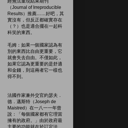
經無法重現結果期刊
（Journal of Irreproducible
Results）推薦……好吧，其
實沒有，但反正都確實存在
（？）也是適合擺在一起科
科笑的東西。
毛姆：如果一個國家認為有
別的東西比自由更重要，它
就會失去自由。不僅如此，
如果它認為更重要的是舒適
和金錢，則這兩者它一樣也
得不到。
法國作家兼外交官約瑟夫．
德．邁斯特（Joseph de
Maistred）在一八一一年曾
說：「每個國家都有它理當
擁有的政府。」由於政府最
主要的功能就在於訂定法