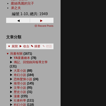
蘿絲瑪麗的兒子
弟之夫
編號 1-10, 總共: 1949
◂
▸
ⓦ Recent Posts
文章分類
▼ 展開
▶ 收合
✎ 摘要
✎ 標題
▼
與書有關
(1671)
▶
YA童書繪本
(78)
▶
傳記、回憶錄與報導文學
(131)
▶
大眾小說
(88)
▶
奇幻小說
(184)
▶
恐怖驚悚小說
(24)
▶
推理小說
(145)
▶
文學小說
(95)
▶
歷史小說
(31)
▶
漫畫
(155)
▶
社會科學
(111)
▶
科幻小說
(118)