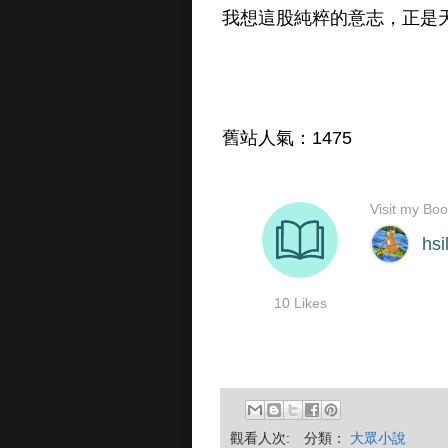
我想這股純粹的意志，正是
舊站人氣：1475
觀看人次:
分類：
大眾小說