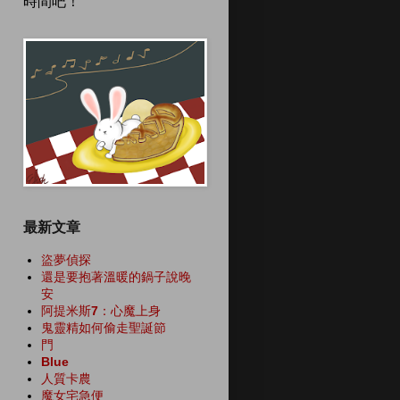
時間吧！
最新文章
盜夢偵探
還是要抱著溫暖的鍋子說晚
安
阿提米斯7：心魔上身
鬼靈精如何偷走聖誕節
門
Blue
人質卡農
魔女宅急便