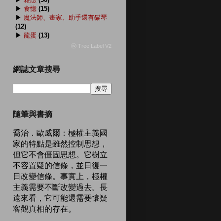
▶
食憶
(15)
▶
魔法師、畫家、助手還有貓琴
(12)
▶
龍蛋
(13)
ⓦ Tree Label V2
網誌文章搜尋
隨筆與書摘
喬治．歐威爾：極權主義國
家的特點是雖然控制思想，
但它不會僵固思想。它樹立
不容置疑的信條，並日復一
日改變信條。事實上，極權
主義需要不斷改變過去。長
遠來看，它可能還需要懷疑
客觀真相的存在。