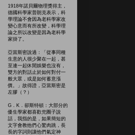
1918年諾貝爾物理獎得主，
德國科學家普朗克表示，科
學理論不會因為老科學家改
變心意而有所改變，科學理
論之所以改變是因為老科學
家掛了。
亞當斯密說過：「從事同種
生意的人很少聚在一起，甚
至連一起休閒娛樂也沒有，
雙方的對話止於如何對付一
般大眾，或是如何蓄意漲
價。」故得證，亞當斯密是
左膠（？）
G．K．卻斯特頓：大部分的
優生學家都喜歡兜圈子說
話，我指的是，如果簡短的
文字會教他們心驚肉跳，長
長的字詞則讓他們氣定神