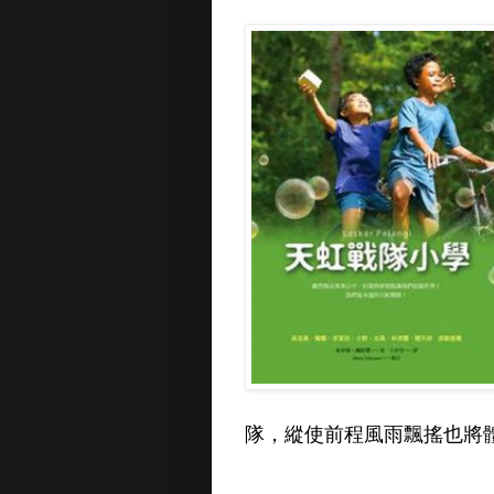
隊，縱使前程風雨飄搖也將