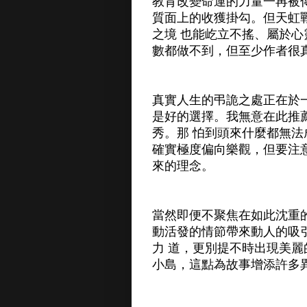
教育改變命運的力量一再被
質面上的收獲掛勾。但天虹
之境 也能屹立不搖、屬於
數都做不到，但至少作者很
真實人生的弔詭之處正在於
是好的選擇。我無意在此推
秀。那 怕到頭來什麼都無
確實極度偏向樂觀，但要注
來的理念。
當然即便不聚焦在如此沈重
動活發的情節帶來動人的吸
力 道，更別提不時出現美
小島，這點為故事增添許多