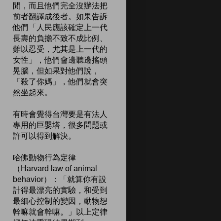
閒，而且他們完全沒辦法把
前者翻譯成後者。如果告訴
他們「人民應該確定上一代
長壽的負擔不致不成比例、
難以忍受，尤其是上一代的
女性」，他們會邊聽邊搖頭
晃腦，但如果對他們說，
「殺了你媽」，他們就會突
然坐起來。
有時會覺得台灣要是有法人
專用的巨嬰塔，很多問題或
許可以得到解決。
哈佛動物行為定律
（Harvard law of animal
behavior）：「就算你有設
計得最漂亮的實驗，和受到
最細心控制的變因，動物想
幹嘛就會幹嘛。」以上定律