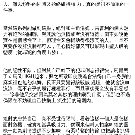
去、難以預料的同時又始終維持張 力，真的是很不簡單的一
件事。
當然這系列能做到這點，絕對和主角湯姆．雷普利的個人魅
力有絕對的關聯。與其說他無情或者沒有道德，倒不如說他
實在是個感性至上、但理性又會輔助得很漂亮的人。一旦不
爽要多沒肝沒肺都可以，但心情好卻又可以展現出聖人般的
態度（從罪犯的角度出發）。
他的記性不錯，但對於自己幹下的犯罪倒忘得很快，屍體丟
了立馬又HIGH起來，興之所致即使跳進會沾得自己一身腥的
麻煩裡也無怨無悔。反正只要覺得該殺該 處理，他就會沒血
沒淚、毫不在乎的履行種種罪行，而且事後完全沒有罪惡感
──除非他又突然因為莫名其妙的理由萌到什麼，但那也不過
侷限在不妨礙自己快樂上 流生活的範圍內。
絕對的忠於自己、毫不受世俗限制，看著這樣一個人是怎樣
面對危機，確實相當具吸引力。偶爾來個叫人拍案叫絕的靈
機一動為劇情提供不少趣味、時緊時鬆的情節 也把讀者抓得