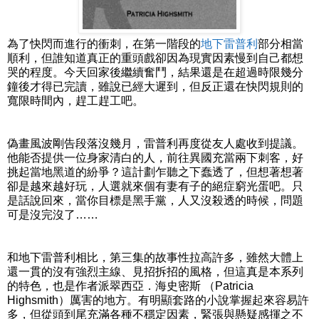
為了快閃而進行的衝刺，在第一階段的
地下雷普利
部分相當
順利，但誰知道真正的重頭戲卻因為現實因素慢到自己都想
哭的程度。今天回家後繼續奮鬥，結果還是在超過時限幾分
鐘後才得已完讀，雖說已經大遲到，但反正還在快閃規則的
寬限時間內，趕工趕工吧。
偽畫風波剛告段落沒幾月，雷普利再度從友人處收到提議。
他能否提供一位身家清白的人，前往異國充當兩下刺客，好
挑起當地黑道的紛爭？這計劃乍聽之下蠢透了，但想著想著
卻是越來越好玩，人選就來個有妻有子的絕症窮光蛋吧。只
是話說回來，當你目標是黑手黨，人又沒殺透的時候，問題
可是沒完沒了……
和地下雷普利相比，第三集的故事性拉高許多，雖然大體上
還一貫的沒有強烈主線、見招拆招的風格，但這真是本系列
的特色，也是作者派翠西亞．海史密斯 （Patricia
Highsmith）厲害的地方。有明顯套路的小說掌握起來容易許
多，但從頭到尾充滿各種不穩定因素，緊張與懸疑感揮之不