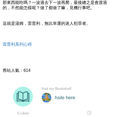
那東西能吃嗎？一波過去下一波再爬，最後總之是會渡過
的，不然能怎樣呢？做了都做了嘛，見機行事吧。
這就是湯姆．雷普利，無比幸運的迷人犯罪者。
雷普利系列心得
舊站人氣：614