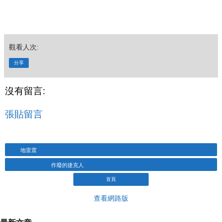
觀看人次:
分享
沒有留言:
張貼留言
地雷震
作廢的捷克人
首頁
查看網路版