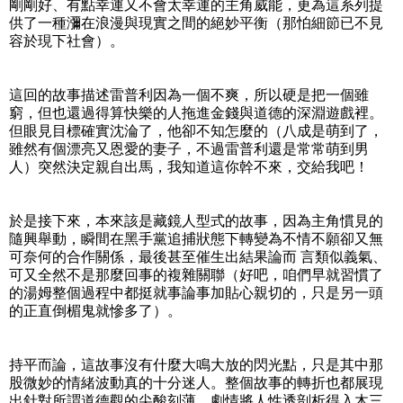
剛剛好、有點幸運又不會太幸運的主角威能，更為這系列提
供了一種瀰在浪漫與現實之間的絕妙平衡（那怕細節已不見
容於現下社會）。
這回的故事描述雷普利因為一個不爽，所以硬是把一個雖
窮，但也還過得算快樂的人拖進金錢與道德的深淵遊戲裡。
但眼見目標確實沈淪了，他卻不知怎麼的（八成是萌到了，
雖然有個漂亮又恩愛的妻子，不過雷普利還是常常萌到男
人）突然決定親自出馬，我知道這你幹不來，交給我吧！
於是接下來，本來該是藏鏡人型式的故事，因為主角慣見的
隨興舉動，瞬間在黑手黨追捕狀態下轉變為不情不願卻又無
可奈何的合作關係，最後甚至催生出結果論而 言類似義氣、
可又全然不是那麼回事的複雜關聯（好吧，咱們早就習慣了
的湯姆整個過程中都挺就事論事加貼心親切的，只是另一頭
的正直倒楣鬼就慘多了）。
持平而論，這故事沒有什麼大鳴大放的閃光點，只是其中那
股微妙的情緒波動真的十分迷人。整個故事的轉折也都展現
出針對所謂道德觀的尖酸刻薄，劇情將人性透剖析得入木三