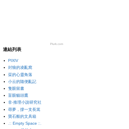
Plurk.com
連結列表
PIXIV
封狼的凌亂窩
栞的心靈角落
小云的隨便亂記
隻眼留書
盲眼貓頭鷹
非‧推理小說研究社
尋夢，撐一支長篙
寶石般的文具箱
.:: Empty Space ::.