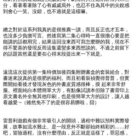
分，看著看著除了心有戚戚焉外，也忍不住為其中的尖銳感
到會心一笑。沒錯，也不過就是這樣嘛。
總之對於這系列我真的是很推薦一讀，而且反正也才五本，
也沒多少負擔可言。然後寫第二集心得時一直很擔心要是把
能講的話都用完，結果這回沒東西可寫怎麼辦的我，現在不
得不驚喜的發現反而這集還蠻多東西想談的。不過之前留下
的話題當然還是要在心得末段提出來一下就是。
遠流這次提供第一集特價加後四集附贈書盒的套裝組合，對
書迷來說真的是很肥的福利。而且初看裝禎覺得普普，但實
際開始看後才發現灰色的外書皮質感很棒，摸 起來非常舒
服。裡面純白本體簡單大方，有點像試讀本但除了書背印上
原文書名外全無其他印刷，也是很簡單大方的設計，讓人越
看越愛 ~（雖然免不了的是很容易髒啦，囧）
雷普利遊戲有個非常吸引人的開頭，過程中難以預料實際發
展，故事如流水難止、是一段意外不斷卻始終精彩的……好
吧，冒險過程。沒有什麼理由，反正就是這樣了，罪惡感，