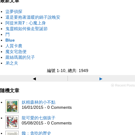
最新文章
盜夢偵探
還是要抱著溫暖的鍋子說晚安
阿提米斯7：心魔上身
鬼靈精如何偷走聖誕節
門
Blue
人質卡農
魔女宅急便
蘿絲瑪麗的兒子
弟之夫
編號 1-10, 總共: 1949
◂
▸
ⓦ Recent Posts
隨機文章
妖精森林的小不點
16/01/2015 - 0 Comments
龍可愛的七個孩子
05/08/2015 - 0 Comments
饞：貪吃的歷史