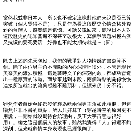
當然我並非日本人，所以也不確定這樣對他們來說是否已算
突破（個人覺得不是），只是作為看這段歷史心情會格外複
雜的台灣人，感覺總是遺憾。可話又說回來，聽說日本人對
這段歷史的認知普遍不深甚至改很大，寫個爭議題材極右派
又抗議的要死要活，好像也不能太期待就是 ~（囧）
除去上述的先天包袱，我們的戰爭對人物情感的書寫算不
錯。除了兩位男主角不間斷的內心深情呼喚外，不管是現代
美奈美的濃烈積極，還是戰時文子的深刻內歛，都成功營造
出一種厚實的味道。而故事越到末段，兩個時點的關係慢慢
連接所造就出的滄桑感雖不難預料，但讀來仍十分不錯。
雖然作者自始至終都沒解釋為啥兩個男主角如此相似，但這
顯然並非本書的重點，所以只好算了（穿越時空的原因更不
用說，一開始就沒期待會給理由，反正大宇宙意志很好
用）。總之這是個講人的故事，雖然我覺得「人」得還不夠
深刻，但光就劇情本身表現也已經很夠了。