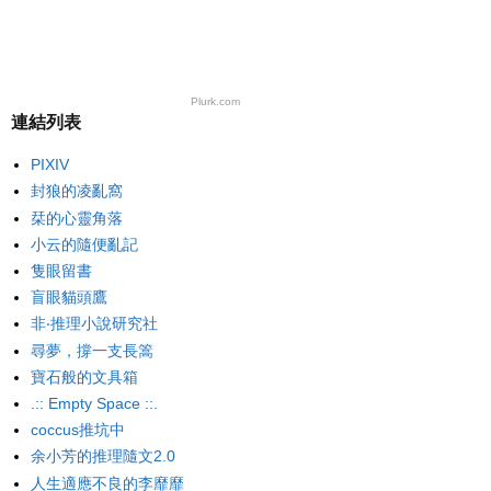
Plurk.com
連結列表
PIXIV
封狼的凌亂窩
栞的心靈角落
小云的隨便亂記
隻眼留書
盲眼貓頭鷹
非‧推理小說研究社
尋夢，撐一支長篙
寶石般的文具箱
.:: Empty Space ::.
coccus推坑中
余小芳的推理隨文2.0
人生適應不良的李靡靡