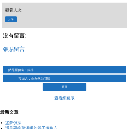
觀看人次:
分享
沒有留言:
張貼留言
納尼亞傳奇：銀椅
夜城八．非自然詢問報
首頁
查看網路版
最新文章
盜夢偵探
還是要抱著溫暖的鍋子說晚安