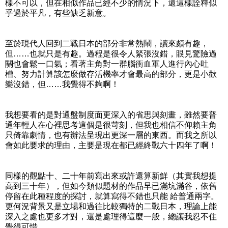
樣不可以，但在相似作品已經不少的情況下，還這樣詮釋似
乎過於平凡，有些缺乏新意。
至於現代人回到二戰日本的部分非常熱鬧，讀來頗有趣，
但……也就只是有趣。過程是很令人緊張沒錯，眼見驚險過
關也會鬆一口氣；看著主角對一群腦衝血軍人進行內心吐
槽、努力計算該怎麼做存活機率才會最高的部分，更是小歡
樂沒錯，但……我覺得不夠啊！
我想要看的是對通盤制度面更深入的省思與刻畫，雖然要普
通年輕人在心裡思考這個是很苛刻，但我也相信不仰賴主角
只倚靠劇情，也有辦法呈現出更深一層的東西。而我之所以
會如此要求的理由，主要是現在都已經終戰六十四年了啊！
同樣的觀點十、二十年前寫出來或許還算新鮮（其實我想提
高到三十年），但如今類似題材的作品早已滿坑滿谷，依舊
停留在此種程度的探討，就算寫得不錯也只能 給普通兩字。
更何況背景又是立場和過往比較獨特的二戰日本，理論上能
深入之處也更多才對，還是處理得這麼一般，總讓我忍不住
覺得可惜。