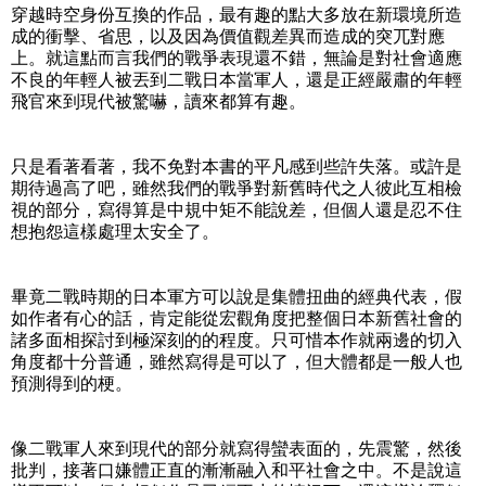
穿越時空身份互換的作品，最有趣的點大多放在新環境所造
成的衝擊、省思，以及因為價值觀差異而造成的突兀對應
上。就這點而言我們的戰爭表現還不錯，無論是對社會適應
不良的年輕人被丟到二戰日本當軍人，還是正經嚴肅的年輕
飛官來到現代被驚嚇，讀來都算有趣。
只是看著看著，我不免對本書的平凡感到些許失落。或許是
期待過高了吧，雖然我們的戰爭對新舊時代之人彼此互相檢
視的部分，寫得算是中規中矩不能說差，但個人還是忍不住
想抱怨這樣處理太安全了。
畢竟二戰時期的日本軍方可以說是集體扭曲的經典代表，假
如作者有心的話，肯定能從宏觀角度把整個日本新舊社會的
諸多面相探討到極深刻的的程度。只可惜本作就兩邊的切入
角度都十分普通，雖然寫得是可以了，但大體都是一般人也
預測得到的梗。
像二戰軍人來到現代的部分就寫得蠻表面的，先震驚，然後
批判，接著口嫌體正直的漸漸融入和平社會之中。不是說這