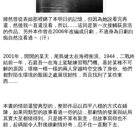
雖然曾從表姐那裡鏘了本明日的記憶，但因為她說看完再
還，然後我一直還沒看，所以……這回是第一次接觸荻原浩
的作品。另外本作曾在2006年改編成日劇，不過身為日劇白
痴自然沒看過 ~（汗）
2001年，閒閒的某天，尾島健太在海裡衝浪。1944，二戰終
結前一年，石庭吾一在海上駕駛練習戰鬥機。基於某種不可
解的原因，堪稱一模一樣的兩人穿越時空交換了身份。他們
都對陌生環境的艱困之處展現韌性，而且找到了某些東
西……
本書的情節還蠻典型的，整部作品以四平八穩的方式在鋪
陳，如果同類型的故事看過一些的話，那劇情的發展與結局
其實大至都猜得到。只是雖不算有新意，但故事寫得也不
錯，起碼能令人對後續劇情好奇，忍不住一直翻下去。