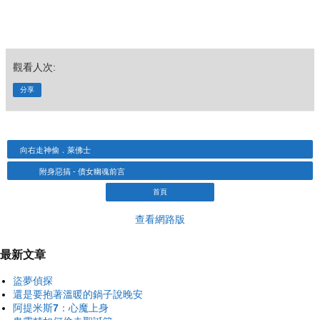
觀看人次:
分享
向右走神偷．萊佛士
附身惡搞 - 債女幽魂前言
首頁
查看網路版
最新文章
盜夢偵探
還是要抱著溫暖的鍋子說晚安
阿提米斯7：心魔上身