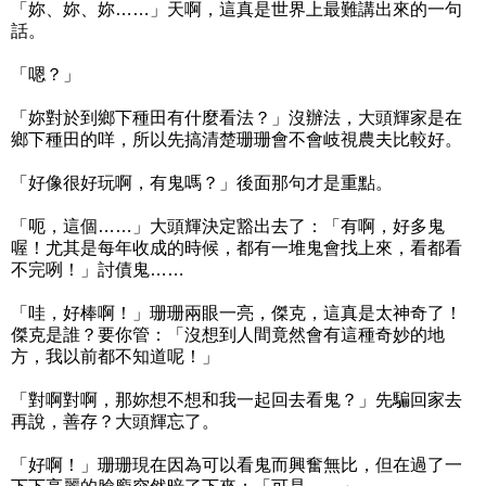
「妳、妳、妳……」天啊，這真是世界上最難講出來的一句
話。
「嗯？」
「妳對於到鄉下種田有什麼看法？」沒辦法，大頭輝家是在
鄉下種田的咩，所以先搞清楚珊珊會不會岐視農夫比較好。
「好像很好玩啊，有鬼嗎？」後面那句才是重點。
「呃，這個……」大頭輝決定豁出去了：「有啊，好多鬼
喔！尤其是每年收成的時候，都有一堆鬼會找上來，看都看
不完咧！」討債鬼……
「哇，好棒啊！」珊珊兩眼一亮，傑克，這真是太神奇了！
傑克是誰？要你管：「沒想到人間竟然會有這種奇妙的地
方，我以前都不知道呢！」
「對啊對啊，那妳想不想和我一起回去看鬼？」先騙回家去
再說，善存？大頭輝忘了。
「好啊！」珊珊現在因為可以看鬼而興奮無比，但在過了一