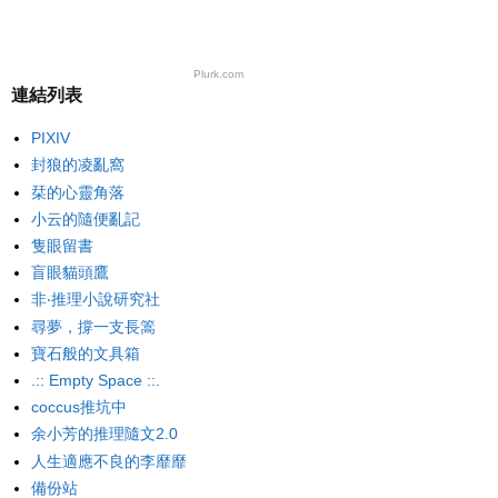
Plurk.com
連結列表
PIXIV
封狼的凌亂窩
栞的心靈角落
小云的隨便亂記
隻眼留書
盲眼貓頭鷹
非‧推理小說研究社
尋夢，撐一支長篙
寶石般的文具箱
.:: Empty Space ::.
coccus推坑中
余小芳的推理隨文2.0
人生適應不良的李靡靡
備份站