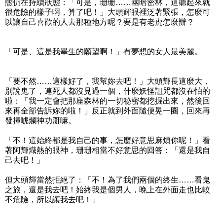
態仍在持續狀態：「可是，珊珊……幽暗密林，這聽起來就
很危險的樣子啊，算了吧！」大頭輝眼裡泛著緊張，怎麼可
以讓自己喜歡的人去那種地方呢？要是有老虎怎麼辦？
「可是、這是我畢生的願望啊！」有夢想的女人最美麗。
「要不然……這樣好了，我幫妳去吧！」大頭輝長這麼大，
別說鬼了，連死人都沒見過一個，什麼妖怪詛咒都沒在怕的
啦：「我一定會把那座森林的一切秘密都挖掘出來，然後回
來再全部告訴妳的啦！」反正就到外面隨便晃一圈，回來再
發揮唬爛神功掰嘛。
「不！這始終都是我自己的事，怎麼好意思麻煩你呢！」看
著阿輝熾熱的眼神，珊珊相當不好意思的回答：「還是我自
己去吧！」
但大頭輝當然拒絕了：「不！為了我們兩個的終生……看鬼
之旅，還是我去吧！始終我是個男人，晚上在外面走也比較
不危險，所以讓我去吧！」