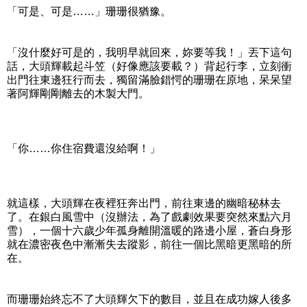
「可是、可是……」珊珊很猶豫。
「沒什麼好可是的，我明早就回來，妳要等我！」丟下這句
話，大頭輝載起斗笠（好像應該要載？）背起行李，立刻衝
出門往東邊狂行而去，獨留滿臉錯愕的珊珊在原地，呆呆望
著阿輝剛剛離去的木製大門。
「你……你住宿費還沒給啊！」
就這樣，大頭輝在夜裡狂奔出門，前往東邊的幽暗秘林去
了。在銀白風雪中（沒辦法，為了戲劇效果要突然來點六月
雪），一個十六歲少年孤身離開溫暖的路邊小屋，蒼白身形
就在濃密夜色中漸漸失去蹤影，前往一個比黑暗更黑暗的所
在。
而珊珊始終忘不了大頭輝欠下的數目，並且在成功嫁人後多