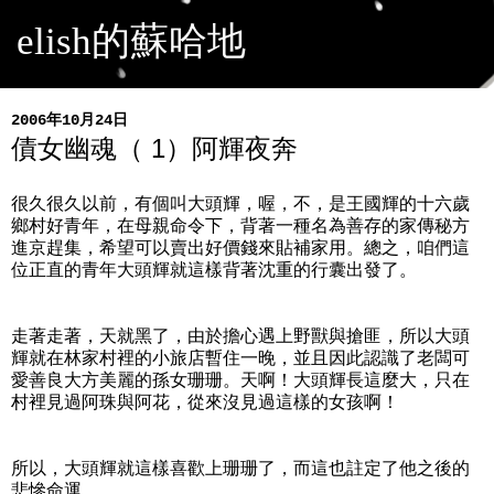
elish的蘇哈地
2006年10月24日
債女幽魂（ 1）阿輝夜奔
很久很久以前，有個叫大頭輝，喔，不，是王國輝的十六歲
鄉村好青年，在母親命令下，背著一種名為善存的家傳秘方
進京趕集，希望可以賣出好價錢來貼補家用。總之，咱們這
位正直的青年大頭輝就這樣背著沈重的行囊出發了。
走著走著，天就黑了，由於擔心遇上野獸與搶匪，所以大頭
輝就在林家村裡的小旅店暫住一晚，並且因此認識了老闆可
愛善良大方美麗的孫女珊珊。天啊！大頭輝長這麼大，只在
村裡見過阿珠與阿花，從來沒見過這樣的女孩啊！
所以，大頭輝就這樣喜歡上珊珊了，而這也註定了他之後的
悲慘命運……