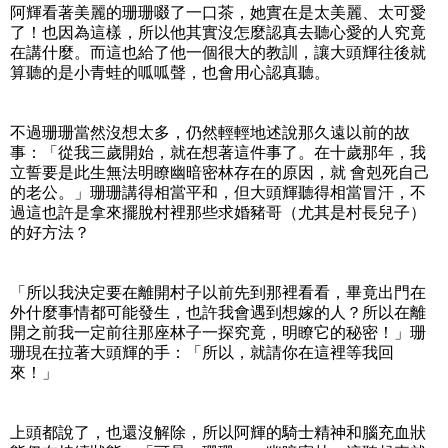
阿輝看著美麗的珊珊啜了一口茶，她實在是太美麗、太可愛
了！也因為這樣，所以他其實沒怎麼認真去聽心愛的人究竟
在講什麼。而這也給了他一個很大的教訓，讓大頭輝往後就
算聽的是小青蛙的呱呱聲，也會用心認真聽。
不過珊珊當然沒想太多，仍然輕輕地述說那久遠以前的故
事：「從我三歲開始，就在想著這件事了。在十歲那年，我
立誓要是此生無法明瞭幽暗密林存在的原因，就 會剋死自己
的老公。」珊珊講得相當平和，但大頭輝聽得相當冒汗，不
過這也許是拿來擺脫村裡那些求婚豬哥（尤其是村長兒子）
的好方法？
「所以我決定要在離開村子以前先到那裡看看，畢竟出門在
外什麼事情都可能發生，也許我會遇到想嫁的人？所以在離
開之前我一定前往那座林子一探究竟，明瞭它的秘密！」珊
珊現在拉著大頭輝的手：「所以，就請你在這裡等我回
來！」
上頭都說了，也還沒解除，所以阿輝的騎士精神和腦充血狀