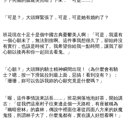
下下亮麗的臉龐突然暗了下來：「可是……」
「可是？」大頭輝緊張了，可是，可是她有婚約了？
班花現在十足十是個中國古典憂鬱美人啊：「可是，我還有
一個心願未了，無法割捨啊。這件事我想很久了，卻始終沒
有實行，也該是時候了。我希望你給我一點時間，讓我了卻
心願以後再和你一起回去看鬼。」
「心願？」大頭輝的騎士精神瞬間出現！（為什麼會有騎
士？嗯，按一下滑鼠拉到最上面，惡搞！看到沒有？）：
「珊珊，妳可以告訴我妳的心願究竟是什麼嗎？」
「喔，這件事情說來話長……」班花俐落地泡好茶，開始講
古：「從我們這座村子往東邊走個一天路程，有座被稱為
『幽暗密林』的森林，傳說中裡面住著從四面八方來的妖魔
鬼怪，所謂林子大了，什麼鬼都有，實在讓人好想看啊！」