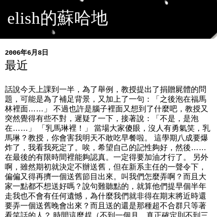
elish的蘇哈地
2006年6月8日
最近
話說今天上課到一半，為了舉例，教授提出了捐贈屍體的問
題，可能是為了補足背景，又加上了一句：「之後泡在福馬
林裡面……」 不過也許是腦子裡面又想到了什麼吧，教授又
突然覺得有些不對，遲疑了一下，接著說：「不是，是泡
在……」 「乳馬琳裡！」 當場大家傻眼，沒人有勇氣笑，乳
馬琳？教授，你會害我明天不敢吃早餐啦。 這學期八成要爆
炸了，我看我死定了。唉，希望自己的記性夠好，然後……
在最後的有限時間裡能夠認真。一定得要加油才行了。 另外
啊，雖然期初就決定不辦送舊，但在新系主任的一聲令下，
偏偏又得再擠一個送舊節目出來。叫我們怎麼弄啊？而且大
家一點都不想送好嗎？說句難聽點的，就算他們提早個半年
走我也不會有任何遺憾，為什麼我們就非得在期末將近時還
要弄一個送舊晚會出來？而且送的還是那種超不合群只等著
看笑話的人？ 時間這麼趕（不到一個月，真正確定則不到三