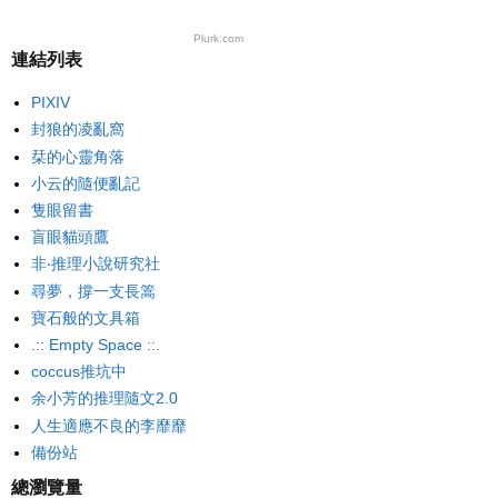
Plurk.com
連結列表
PIXIV
封狼的凌亂窩
栞的心靈角落
小云的隨便亂記
隻眼留書
盲眼貓頭鷹
非‧推理小說研究社
尋夢，撐一支長篙
寶石般的文具箱
.:: Empty Space ::.
coccus推坑中
余小芳的推理隨文2.0
人生適應不良的李靡靡
備份站
總瀏覽量