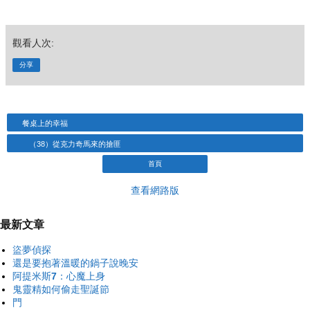
觀看人次:
分享
餐桌上的幸福
（38）從克力奇馬來的搶匪
首頁
查看網路版
最新文章
盜夢偵探
還是要抱著溫暖的鍋子說晚安
阿提米斯7：心魔上身
鬼靈精如何偷走聖誕節
門